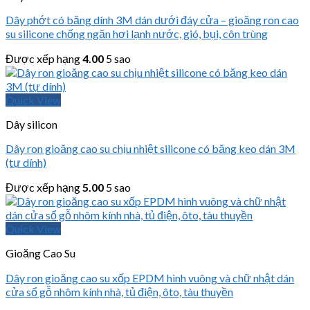
Dây phớt có băng dính 3M dán dưới đáy cửa – gioăng ron cao
su silicone chống ngăn hơi lạnh nước, gió, bụi, côn trùng
Được xếp hạng
4.00
5 sao
Quick View
Dây silicon
Dây ron gioăng cao su chịu nhiệt silicone có băng keo dán 3M
(tự dính)
Được xếp hạng
5.00
5 sao
Quick View
Gioăng Cao Su
Dây ron gioăng cao su xốp EPDM hình vuông và chữ nhật dán
cửa sổ gỗ nhôm kính nhà, tủ điện, ôto, tàu thuyền