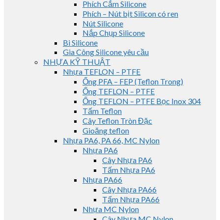
Phích Cắm Silicone
Phích – Nút bịt Silicon có ren
Nút Silicone
Nắp Chụp Silicone
Bi Silicone
Gia Công Silicone yêu cầu
NHỰA KỸ THUẬT
Nhựa TEFLON – PTFE
Ống PFA – FEP (Teflon Trong)
Ống TEFLON – PTFE
Ống TEFLON – PTFE Bọc Inox 304
Tấm Teflon
Cây Teflon Tròn Đặc
Gioăng teflon
Nhựa PA6, PA 66, MC Nylon
Nhựa PA6
Cây Nhựa PA6
Tấm Nhựa PA6
Nhựa PA66
Cây Nhựa PA66
Tấm Nhựa PA66
Nhựa MC Nylon
Cây Nhựa MC Nylon