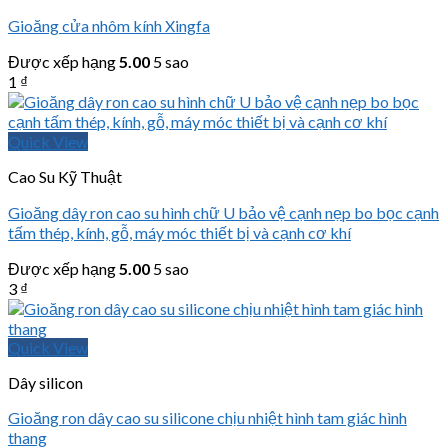
Gioăng cửa nhôm kính Xingfa
Được xếp hạng
5.00
5 sao
1
₫
Quick View
Cao Su Kỹ Thuật
Gioăng dây ron cao su hình chữ U bảo vệ cạnh nẹp bo bọc cạnh
tấm thép, kính, gỗ, máy móc thiết bị và cạnh cơ khí
Được xếp hạng
5.00
5 sao
3
₫
Quick View
Dây silicon
Gioăng ron dây cao su silicone chịu nhiệt hình tam giác hình
thang