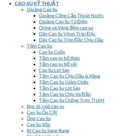
CAO SU KỸ THUẬT
Gioăng Cao Su
Gioăng Cống Cấp Thoát Nước
Gioăng Cao Su Tủ Điện
Oring và Vòng đệm cao su
Dây Cao Su Viton Tròn Đặc
Dây Cao Su Tròn Đặc Chịu Dầu
Tấm Cao Su
Cao Su Cuộn
Tấm cao su bố thép
Tấm cao su bố vải
Cao Su Lót Sàn
Tấm Cao Su Chịu Dầu & Xăng
Tấm Cao Su Giảm Chấn
Tấm Cao Su Lót Sàn
Tấm Cao Su Chịu Va Đập
Tấm Cao Su Chống Trơn Trượt
Bọc lô, rulô cao su
Cao Su Ốp Cột
Ống Cao Su
Cao Su Xốp
Bi Cao Su Sàng Rung