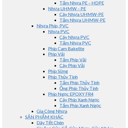
Tấm Nhựa PE – HDPE
Nhựa UHMW – PE
Cây Nhựa UHMW-PE
Tấm Nhựa UHMW-PE
Nhựa Phíp, PVC
Nhựa PVC
Cây Nhựa PVC
Tấm Nhựa PVC
Phíp Cam Bakelite
Phip Vải
Tấm Phíp Vải
Cây Phíp Vải
Phíp Sừng
Phíp Thủy Tinh
Tấm Phíp Thủy Tinh
Ống Phíp Thủy Tinh
Phíp Ngọc EPOXY FR4
Cây Phíp Xanh Ngọc
Tấm Phíp Xanh Ngọc
Gia Công Nhựa
SẢN PHẨM KHÁC
Dây Tết Chèn