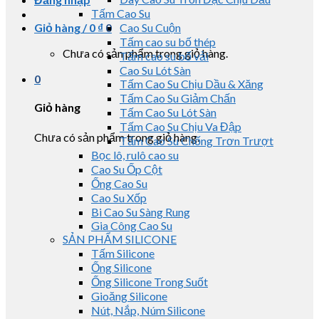
Tấm Cao Su
Giỏ hàng /
0
₫
0
Cao Su Cuộn
Tấm cao su bố thép
Chưa có sản phẩm trong giỏ hàng.
Tấm cao su bố vải
Cao Su Lót Sàn
0
Tấm Cao Su Chịu Dầu & Xăng
Tấm Cao Su Giảm Chấn
Giỏ hàng
Tấm Cao Su Lót Sàn
Tấm Cao Su Chịu Va Đập
Chưa có sản phẩm trong giỏ hàng.
Tấm Cao Su Chống Trơn Trượt
Bọc lô, rulô cao su
Cao Su Ốp Cột
Ống Cao Su
Cao Su Xốp
Bi Cao Su Sàng Rung
Gia Công Cao Su
SẢN PHẨM SILICONE
Tấm Silicone
Ống Silicone
Ống Silicone Trong Suốt
Gioăng Silicone
Nút, Nắp, Núm Silicone