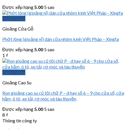
Được xếp hạng
5.00
5 sao
Quick View
Gioăng Cửa Gỗ
Phớt lông (gioăng nỉ) dán cửa nhôm kính Việt Pháp – Xingfa
Được xếp hạng
5.00
5 sao
1
₫
Quick View
Gioăng Cao Su
Ron gioăng cao su củ tỏi chữ P – d hay số 6 – 9 cho cửa sổ, cửa
hầm, ô tô, xe tải, rơ móc và tàu thuyền
Được xếp hạng
5.00
5 sao
8
₫
Thông tin công ty