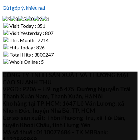
Gửi góp ý, khiếu nại
Visit Today : 351
Visit Yesterday : 807
This Month : 7714
Hits Today : 826
Total Hits : 3800247
Who's Online : 5
CÔNG TY TNHH SẢN XUẤT VÀ THƯƠNG MẠI
CAO SU ANH THU
VPGD : P206 – H9, ngõ 475, Đường Nguyễn Trãi,
Thanh Xuân Nam, Thanh Xuân, Hà Nội
Kho hàng tại TP. HCM: 1647 Lê Văn Lương, xã
Nhơn Đức, huyện Nhà Bè, TP. HCM
Cơ sở sản xuất: Thôn Phương Trù, xã Tứ Dân,
huyện Khoái Châu, tỉnh Hưng Yên
Mã số thuế :
0110077686
- TK MBBank:
1122869869