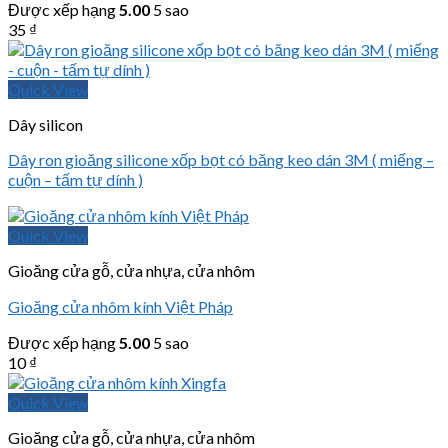
Được xếp hạng
5.00
5 sao
35
₫
Quick View
Dây silicon
Dây ron gioăng silicone xốp bọt có băng keo dán 3M ( miếng –
cuộn – tấm tự dính )
Quick View
Gioăng cửa gỗ, cửa nhựa, cửa nhôm
Gioăng cửa nhôm kính Việt Pháp
Được xếp hạng
5.00
5 sao
10
₫
Quick View
Gioăng cửa gỗ, cửa nhựa, cửa nhôm