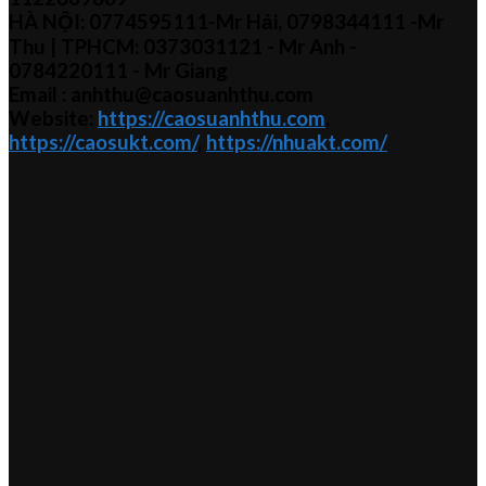
HÀ NỘI:
0774595111
-Mr Hải
,
0798344111 -Mr
Thu
| TPHCM:
0373031121
- Mr Anh -
0784220111 - Mr
Giang
Email : anhthu@caosuanhthu.com
Website:
https://caosuanhthu.com
,
https://caosukt.com/
,
https://nhuakt.com/