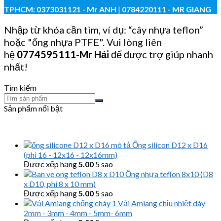
TPHCM:
0373031121
- Mr ANH
|
0784220111 - MR GIANG
Nhập từ khóa cần tìm, ví dụ: “cây nhựa teflon”
hoặc "ống nhựa PTFE". Vui lòng liên
hệ
0774595111
-Mr Hải
để được trợ giúp nhanh
nhất!
Tìm kiếm
Sản phẩm nổi bật
Ống silicon D12 x D16
(phi 16 - 12x16 - 12x16mm)
Được xếp hạng
5.00
5 sao
Ống nhựa teflon 8x10 (D8
x D10, phi 8 x 10 mm)
Được xếp hạng
5.00
5 sao
Vải Amiang chịu nhiệt dày
2mm - 3mm - 4mm - 5mm- 6mm