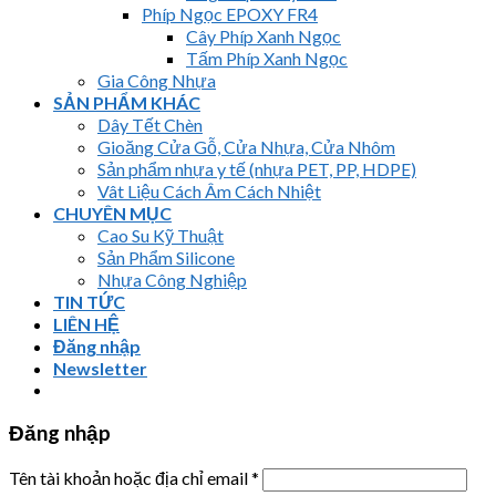
Phíp Ngọc EPOXY FR4
Cây Phíp Xanh Ngọc
Tấm Phíp Xanh Ngọc
Gia Công Nhựa
SẢN PHẨM KHÁC
Dây Tết Chèn
Gioăng Cửa Gỗ, Cửa Nhựa, Cửa Nhôm
Sản phẩm nhựa y tế (nhựa PET, PP, HDPE)
Vât Liệu Cách Âm Cách Nhiệt
CHUYÊN MỤC
Cao Su Kỹ Thuật
Sản Phẩm Silicone
Nhựa Công Nghiệp
TIN TỨC
LIÊN HỆ
Đăng nhập
Newsletter
Đăng nhập
Tên tài khoản hoặc địa chỉ email
*