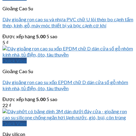
Gioăng Cao Su
Dây gioăng ron cao su và nhựa PVC chữ U lõi thép bo cạnh tấm
thép, kính, gỗ, máy móc thiết bị và bọc cạnh cơ khí
Được xếp hạng
5.00
5 sao
5
₫
Quick View
Gioăng Cao Su
Dây gioăng ron cao su xốp EPDM chữ D dán cửa sổ gỗ nhôm
kính nhà, tủ điện, ôto, tàu thuyền
Được xếp hạng
5.00
5 sao
22
₫
Quick View
Dây silicon