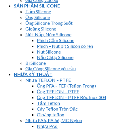
Gia Công Cao Su
SẢN PHẨM SILICONE
Tấm Silicone
Ống Silicone
Ống Silicone Trong Suốt
Gioăng Silicone
Nút, Nắp, Núm Silicone
Phích Cắm Silicone
Phích – Nút bịt Silicon có ren
Nút Silicone
Nắp Chụp Silicone
Bi Silicone
Gia Công Silicone yêu cầu
NHỰA KỸ THUẬT
Nhựa TEFLON – PTFE
Ống PFA – FEP (Teflon Trong)
Ống TEFLON – PTFE
Ống TEFLON – PTFE Bọc Inox 304
Tấm Teflon
Cây Teflon Tròn Đặc
Gioăng teflon
Nhựa PA6, PA 66, MC Nylon
Nhựa PA6