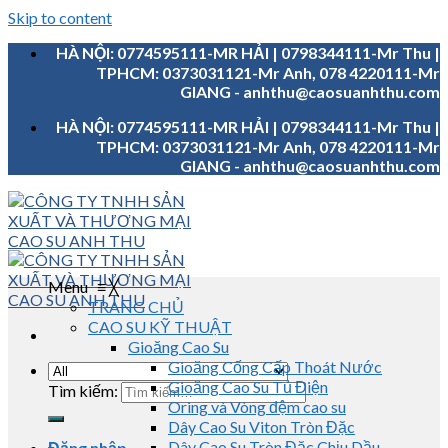
Skip to content
HÀ NỘI: 0774595111-MR HẢI | 0798344111-Mr Thu |
TPHCM: 0373031121-Mr Anh, 078 4220111-Mr
GIANG - anhthu@caosuanhthu.com
HÀ NỘI: 0774595111-MR HẢI | 0798344111-Mr Thu |
TPHCM: 0373031121-Mr Anh, 078 4220111-Mr
GIANG - anhthu@caosuanhthu.com
Menu
≡
╳
TRANG CHỦ
CAO SU KỸ THUẬT
Gioăng Cao Su
Gioăng Cống Cấp Thoát Nước
Gioăng Cao Su Tủ Điện
Tìm kiếm:
Oring và Vòng đệm cao su
Dây Cao Su Viton Tròn Đặc
Dây Cao Su Tròn Đặc Chịu Dầu
Đăng nhập