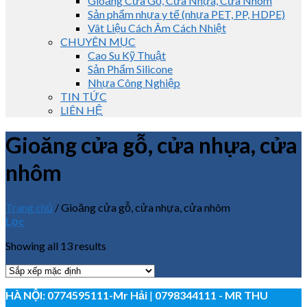
Gioăng Cửa Gỗ, Cửa Nhựa, Cửa Nhôm
Sản phẩm nhựa y tế (nhựa PET, PP, HDPE)
Vât Liệu Cách Âm Cách Nhiệt
CHUYÊN MỤC
Cao Su Kỹ Thuật
Sản Phẩm Silicone
Nhựa Công Nghiệp
TIN TỨC
LIÊN HỆ
Gioăng cửa gỗ, cửa nhựa, cửa
nhôm
Trang chủ
/
Gioăng cửa gỗ, cửa nhựa, cửa nhôm
Lọc
Showing all 13 results
HÀ NỘI:
0774595111
-Mr Hải
|
0798344111 - MR THU