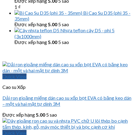
Được xếp hạng
5.00
5 sao
1
₫
Bi Cao Su D35 (phi 35 -
35mm)
Được xếp hạng
5.00
5 sao
Nhựa teflon cây D5 - phi 5
(3x1000mm)
Được xếp hạng
5.00
5 sao
Quick View
Cao su Xốp
Dải ron gioăng miếng dán cao su xốp bọt EVA có băng keo dán
– một và hai mặt tự dính 3M
Được xếp hạng
5.00
5 sao
Quick View