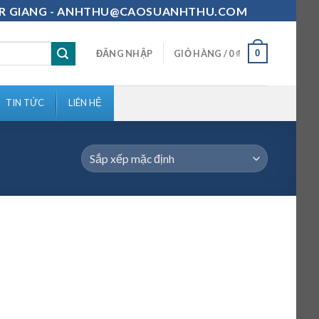
111-MR GIANG - ANHTHU@CAOSUANHTHU.COM
0
ĐĂNG NHẬP
GIỎ HÀNG /
0
₫
TIN TỨC
LIÊN HỆ