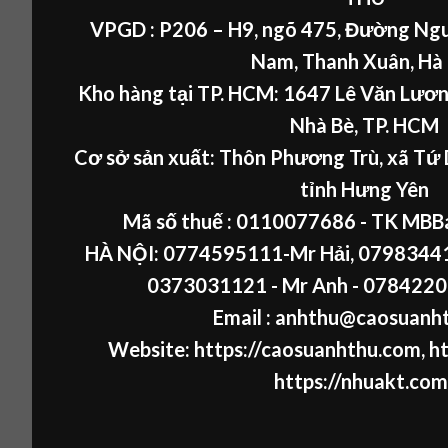
VPGD : P206 – H9, ngõ 475, Đường Ngu
Nam, Thanh Xuân, Hà
Kho hàng tại TP. HCM: 1647 Lê Văn Lươn
Nhà Bè, TP. HCM
Cơ sở sản xuất: Thôn Phương Trù, xã Tứ 
tỉnh Hưng Yên
Mã số thuế :
0110077686
- TK MBB
HÀ NỘI:
0774595111
-Mr Hải
,
07983441
0373031121
- Mr Anh -
0784220
Email : anhthu@caosuanh
Website:
https://caosuanhthu.com
,
ht
https://nhuakt.com