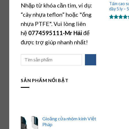
Tấm cao s
Nhập từ khóa cần tìm, ví dụ:
dầy 5 ly –
“cây nhựa teflon” hoặc "ống
nhựa PTFE". Vui lòng liên
Được xếp
hạng
5.00
hệ
0774595111
-Mr Hải
để
5 sao
được trợ giúp nhanh nhất!
Tìm
kiếm
SẢN PHẨM NỔI BẬT
Gioăng cửa nhôm kính Việt
Pháp