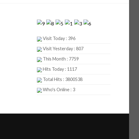
Visit Today : 396
Visit Yesterday : 807
This Month : 7759
Hits Today : 1117
Total Hits : 3800538
Who's Online : 3