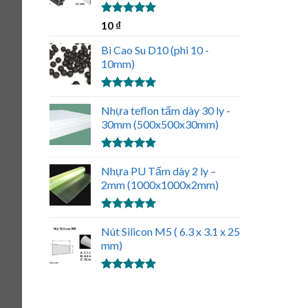
Được xếp
10
₫
hạng
5.00
5 sao
Bi Cao Su D10 (phi 10 -
10mm)
Được xếp
hạng
Nhựa teflon tấm dày 30 ly -
5.00
5 sao
30mm (500x500x30mm)
Được xếp
hạng
Nhựa PU Tấm dày 2 ly –
5.00
5 sao
2mm (1000x1000x2mm)
Được xếp
hạng
Nút Silicon M5 ( 6.3 x 3.1 x 25
5.00
5 sao
mm)
Được xếp
hạng
5.00
5 sao