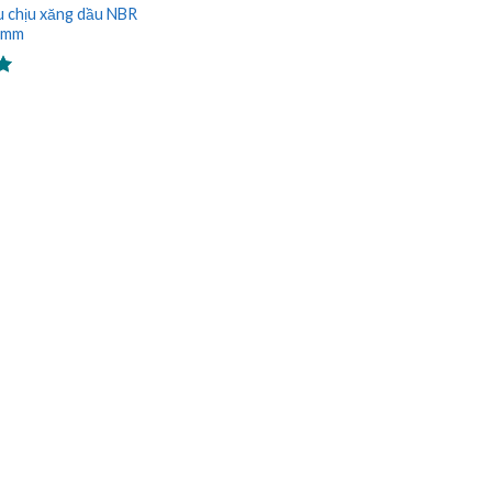
u chịu xăng dầu NBR
 5mm