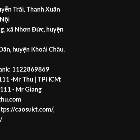
yễn Trãi, Thanh Xuân
 Nội
g, xã Nhơn Đức, huyện
Dân, huyện Khoái Châu,
ank: 1122869869
11 -Mr Thu
| TPHCM:
111 - Mr
Giang
thu.com
tps://caosukt.com/
,
/