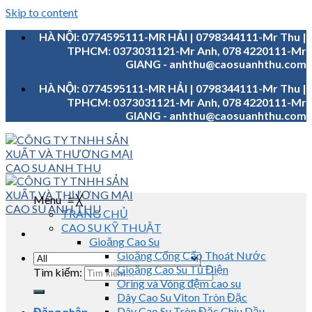
Skip to content
HÀ NỘI: 0774595111-MR HẢI | 0798344111-Mr Thu |
TPHCM: 0373031121-Mr Anh, 078 4220111-Mr
GIANG - anhthu@caosuanhthu.com
HÀ NỘI: 0774595111-MR HẢI | 0798344111-Mr Thu |
TPHCM: 0373031121-Mr Anh, 078 4220111-Mr
GIANG - anhthu@caosuanhthu.com
Menu
≡
╳
TRANG CHỦ
CAO SU KỸ THUẬT
Gioăng Cao Su
Gioăng Cống Cấp Thoát Nước
Gioăng Cao Su Tủ Điện
Tìm kiếm:
Oring và Vòng đệm cao su
Dây Cao Su Viton Tròn Đặc
Dây Cao Su Tròn Đặc Chịu Dầu
Đăng nhập