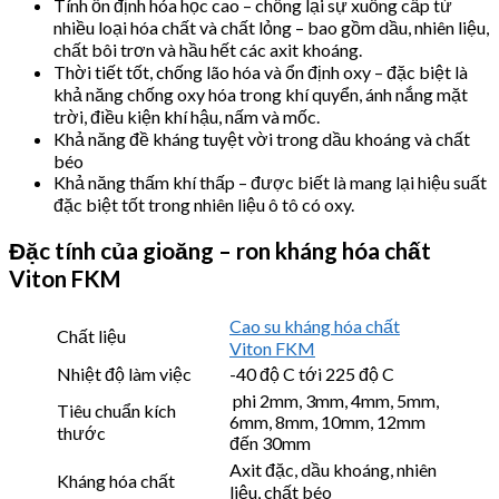
Tính ổn định hóa học cao – chống lại sự xuống cấp từ
nhiều loại hóa chất và chất lỏng – bao gồm dầu, nhiên liệu,
chất bôi trơn và hầu hết các axit khoáng.
Thời tiết tốt, chống lão hóa và ổn định oxy – đặc biệt là
khả năng chống oxy hóa trong khí quyển, ánh nắng mặt
trời, điều kiện khí hậu, nấm và mốc.
Khả năng đề kháng tuyệt vời trong dầu khoáng và chất
béo
Khả năng thấm khí thấp – được biết là mang lại hiệu suất
đặc biệt tốt trong nhiên liệu ô tô có oxy.
Đặc tính của gioăng – ron kháng hóa chất
Viton FKM
Cao su kháng hóa chất
Chất liệu
Viton FKM
Nhiệt độ làm việc
-40 độ C tới 225 độ C
phi 2mm, 3mm, 4mm, 5mm,
Tiêu chuẩn kích
6mm, 8mm, 10mm, 12mm
thước
đến 30mm
Axit đặc, dầu khoáng, nhiên
Kháng hóa chất
liệu,
chất béo