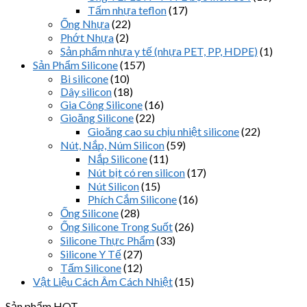
Tấm nhựa teflon
(17)
Ống Nhựa
(22)
Phớt Nhựa
(2)
Sản phẩm nhựa y tế (nhựa PET, PP, HDPE)
(1)
Sản Phẩm Silicone
(157)
Bi silicone
(10)
Dây silicon
(18)
Gia Công Silicone
(16)
Gioăng Silicone
(22)
Gioăng cao su chịu nhiệt silicone
(22)
Nút, Nắp, Núm Silicon
(59)
Nắp Silicone
(11)
Nút bịt có ren silicon
(17)
Nút Silicon
(15)
Phích Cắm Silicone
(16)
Ống Silicone
(28)
Ống Silicone Trong Suốt
(26)
Silicone Thực Phẩm
(33)
Silicone Y Tế
(27)
Tấm Silicone
(12)
Vật Liệu Cách Âm Cách Nhiệt
(15)
Sản phẩm HOT