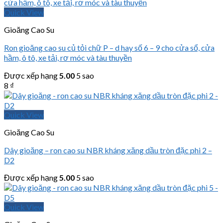
Quick View
Gioăng Cao Su
Ron gioăng cao su củ tỏi chữ P – d hay số 6 – 9 cho cửa sổ, cửa
hầm, ô tô, xe tải, rơ móc và tàu thuyền
Được xếp hạng
5.00
5 sao
8
₫
Quick View
Gioăng Cao Su
Dây gioăng – ron cao su NBR kháng xăng dầu tròn đặc phi 2 –
D2
Được xếp hạng
5.00
5 sao
Quick View