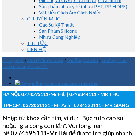
Gioăng Cửa Gỗ, Cửa Nhựa, Cửa Nhôm
Sản phẩm nhựa y tế (nhựa PET, PP, HDPE)
Vât Liệu Cách Âm Cách Nhiệt
CHUYÊN MỤC
Cao Su Kỹ Thuật
Sản Phẩm Silicone
Nhựa Công Nghiệp
TIN TỨC
LIÊN HỆ
Trang chủ
/
Sản Phẩm Cao Su
/
Gioăng Cao Su
/
Goăng - ron
cao su kháng hóa chất
HÀ NỘI:
0774595111
-Mr Hải
|
0798344111 - MR THU
TPHCM:
0373031121
- Mr Anh
|
0784220111 - MR GIANG
Nhập từ khóa cần tìm, ví dụ: “Bọc rulo cao su”
hoặc "gia công con lăn". Vui lòng liên
hệ
0774595111
-Mr Hải
để được trợ giúp nhanh