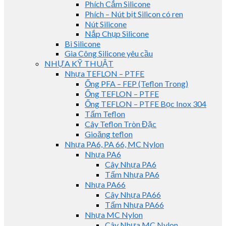
Phích Cắm Silicone
Phích – Nút bịt Silicon có ren
Nút Silicone
Nắp Chụp Silicone
Bi Silicone
Gia Công Silicone yêu cầu
NHỰA KỸ THUẬT
Nhựa TEFLON – PTFE
Ống PFA – FEP (Teflon Trong)
Ống TEFLON – PTFE
Ống TEFLON – PTFE Bọc Inox 304
Tấm Teflon
Cây Teflon Tròn Đặc
Gioăng teflon
Nhựa PA6, PA 66, MC Nylon
Nhựa PA6
Cây Nhựa PA6
Tấm Nhựa PA6
Nhựa PA66
Cây Nhựa PA66
Tấm Nhựa PA66
Nhựa MC Nylon
Cây Nhựa MC Nylon