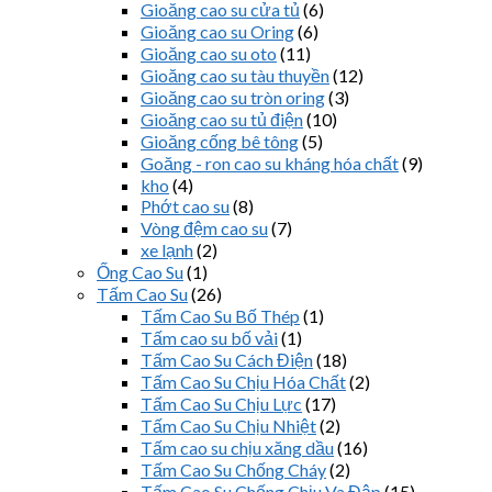
Gioăng cao su cửa tủ
(6)
Gioăng cao su Oring
(6)
Gioăng cao su oto
(11)
Gioăng cao su tàu thuyền
(12)
Gioăng cao su tròn oring
(3)
Gioăng cao su tủ điện
(10)
Gioăng cống bê tông
(5)
Goăng - ron cao su kháng hóa chất
(9)
kho
(4)
Phớt cao su
(8)
Vòng đệm cao su
(7)
xe lạnh
(2)
Ống Cao Su
(1)
Tấm Cao Su
(26)
Tấm Cao Su Bố Thép
(1)
Tấm cao su bố vải
(1)
Tấm Cao Su Cách Điện
(18)
Tấm Cao Su Chịu Hóa Chất
(2)
Tấm Cao Su Chịu Lực
(17)
Tấm Cao Su Chịu Nhiệt
(2)
Tấm cao su chịu xăng dầu
(16)
Tấm Cao Su Chống Cháy
(2)
Tấm Cao Su Chống Chịu Va Đập
(15)