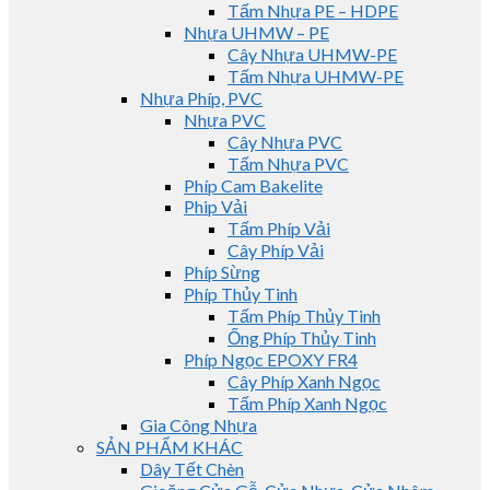
Tấm Nhựa PE – HDPE
Nhựa UHMW – PE
Cây Nhựa UHMW-PE
Tấm Nhựa UHMW-PE
Nhựa Phíp, PVC
Nhựa PVC
Cây Nhựa PVC
Tấm Nhựa PVC
Phíp Cam Bakelite
Phip Vải
Tấm Phíp Vải
Cây Phíp Vải
Phíp Sừng
Phíp Thủy Tinh
Tấm Phíp Thủy Tinh
Ống Phíp Thủy Tinh
Phíp Ngọc EPOXY FR4
Cây Phíp Xanh Ngọc
Tấm Phíp Xanh Ngọc
Gia Công Nhựa
SẢN PHẨM KHÁC
Dây Tết Chèn