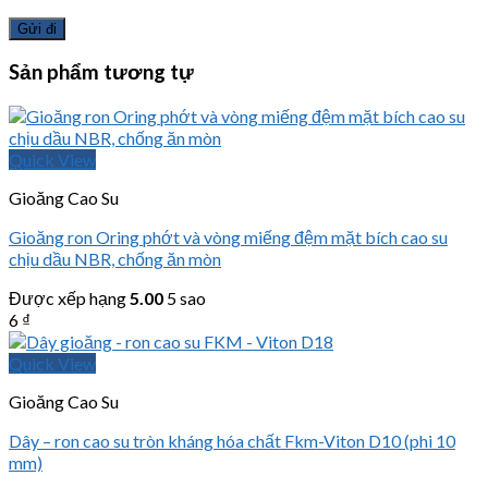
Sản phẩm tương tự
Quick View
Gioăng Cao Su
Gioăng ron Oring phớt và vòng miếng đệm mặt bích cao su
chịu dầu NBR, chống ăn mòn
Được xếp hạng
5.00
5 sao
6
₫
Quick View
Gioăng Cao Su
Dây – ron cao su tròn kháng hóa chất Fkm-Viton D10 (phi 10
mm)