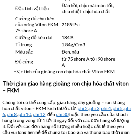
Đàn hồi, chịu mài mòn tốt,
Đặc tính vật liệu
chịu nhiệt, chịu hóa chất
Cường độ chịu kéo
của oring Viton FKM
2189 Psi
75 shore A
Cường độ kéo dài
184%
Tỉ trọng
1,84g/Cm3
Màu sắc
Đen, nâu
từ 75 shore A tới 90 shore
Độ cứng
A
Đặc tính của gioăng ron chịu hóa chất Viton FKM
Thời gian giao hàng gioăng ron chịu hóa chất viton
– FKM
Chúng tôi có thể cung cấp, giao hàng dây gioăng – ron kháng
hóa chất viton – FKM kích thước từ
phi 2
,
phi 3
,
phi 4
,
phi 5
,
phi
6
,
phi 8
,
phi 10
,
phi 12
, đến
phi 30
hoặc theo yêu cầu của khách
hàng trong vòng từ 1 tới 3 ngày đối với các đơn hàng số lượng
ít. Đối với các đơn hàng số lượng nhiều hoặc cắt lẻ theo yêu
cầu vui lòng liên hệ để chúng tôi báo giá và thông báo thời gian