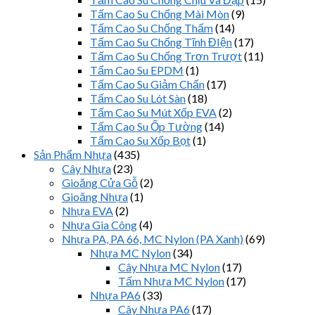
Tấm Cao Su Chống Mài Mòn
(9)
Tấm Cao Su Chống Thấm
(14)
Tấm Cao Su Chống Tĩnh ĐIện
(17)
Tấm Cao Su Chống Trơn Trượt
(11)
Tấm Cao Su EPDM
(1)
Tấm Cao Su Giảm Chấn
(17)
Tấm Cao Su Lót Sàn
(18)
Tấm Cao Su Mút Xốp EVA
(2)
Tấm Cao Su Ốp Tường
(14)
Tấm Cao Su Xốp Bọt
(1)
Sản Phẩm Nhựa
(435)
Cây Nhựa
(23)
Gioăng Cửa Gỗ
(2)
Gioăng Nhựa
(1)
Nhựa EVA
(2)
Nhựa Gia Công
(4)
Nhựa PA, PA 66, MC Nylon (PA Xanh)
(69)
Nhựa MC Nylon
(34)
Cây Nhựa MC Nylon
(17)
Tấm Nhựa MC Nylon
(17)
Nhựa PA6
(33)
Cây Nhựa PA6
(17)