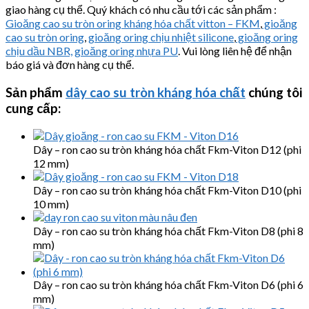
giao hàng cụ thể. Quý khách có nhu cầu tới các sản phẩm :
Gioăng cao su tròn oring kháng hóa chất vitton – FKM
,
gioăng
cao su tròn oring
,
gioăng oring chịu nhiệt silicone
,
gioăng oring
chịu dầu NBR,
gioăng oring nhựa PU
. Vui lòng liên hệ để nhận
báo giá và đơn hàng cụ thể.
Sản phẩm
dây cao su tròn kháng hóa chất
chúng tôi
cung cấp:
Dây – ron cao su tròn kháng hóa chất Fkm-Viton D12 (phi
12 mm)
Dây – ron cao su tròn kháng hóa chất Fkm-Viton D10 (phi
10 mm)
Dây – ron cao su tròn kháng hóa chất Fkm-Viton D8 (phi 8
mm)
Dây – ron cao su tròn kháng hóa chất Fkm-Viton D6 (phi 6
mm)