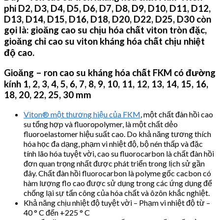
phi D2, D3, D4, D5, D6, D7, D8, D9, D10, D11, D12,
D13, D14, D15, D16, D18, D20, D22, D25, D30 còn
gọi là: gioăng cao su chịu hóa chất viton tròn đặc,
gioăng chỉ cao su viton kháng hóa chất chịu nhiệt
độ cao.
Gioăng – ron cao su kháng hóa chất FKM có đường
kính 1, 2, 3, 4, 5, 6, 7, 8, 9, 10, 11, 12, 13, 14, 15, 16,
18, 20, 22, 25, 30 mm
Viton® một thương hiệu của FKM
, một chất đàn hồi cao
su tổng hợp và fluoropolymer, là một chất dẻo
fluoroelastomer hiệu suất cao. Do khả năng tương thích
hóa học đa dạng, phạm vi nhiệt độ, bộ nén thấp và đặc
tính lão hóa tuyệt vời, cao su fluorocarbon là chất đàn hồi
đơn quan trọng nhất được phát triển trong lịch sử gần
đây. Chất đàn hồi fluorocarbon là polyme gốc cacbon có
hàm lượng flo cao được sử dụng trong các ứng dụng để
chống lại sự tấn công của hóa chất và ôzôn khắc nghiệt.
Khả năng chịu nhiệt độ tuyệt vời – Phạm vi nhiệt độ từ –
40 ° C đến +225 ° C