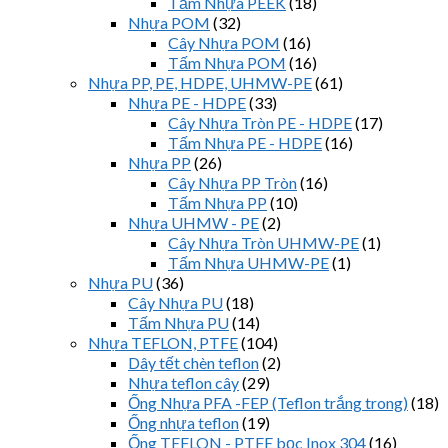
Tấm Nhựa PEEK
(18)
Nhựa POM
(32)
Cây Nhựa POM
(16)
Tấm Nhựa POM
(16)
Nhựa PP, PE, HDPE, UHMW-PE
(61)
Nhựa PE - HDPE
(33)
Cây Nhựa Tròn PE - HDPE
(17)
Tấm Nhựa PE - HDPE
(16)
Nhựa PP
(26)
Cây Nhựa PP Tròn
(16)
Tấm Nhựa PP
(10)
Nhựa UHMW - PE
(2)
Cây Nhựa Tròn UHMW-PE
(1)
Tấm Nhựa UHMW-PE
(1)
Nhựa PU
(36)
Cây Nhựa PU
(18)
Tấm Nhựa PU
(14)
Nhựa TEFLON, PTFE
(104)
Dây tết chèn teflon
(2)
Nhựa teflon cây
(29)
Ống Nhựa PFA -FEP (Teflon trắng trong)
(18)
Ống nhựa teflon
(19)
Ống TEFLON - PTFE bọc Inox 304
(16)