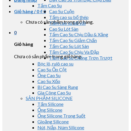
Tấm Cao Su
Giỏ hàng /
0
₫
0
Cao Su Cuộn
Tấm cao su bố thép
Chưa có sản phẩm trong giỏ hàng.
Tấm cao su bố vải
Cao Su Lót Sàn
0
Tấm Cao Su Chịu Dầu & Xăng
Tấm Cao Su Giảm Chấn
Giỏ hàng
Tấm Cao Su Lót Sàn
Tấm Cao Su Chịu Va Đập
Chưa có sản phẩm trong giỏ hàng.
Tấm Cao Su Chống Trơn Trượt
Bọc lô, rulô cao su
Cao Su Ốp Cột
Ống Cao Su
Cao Su Xốp
Bi Cao Su Sàng Rung
Gia Công Cao Su
SẢN PHẨM SILICONE
Tấm Silicone
Ống Silicone
Ống Silicone Trong Suốt
Gioăng Silicone
Nút, Nắp, Núm Silicone