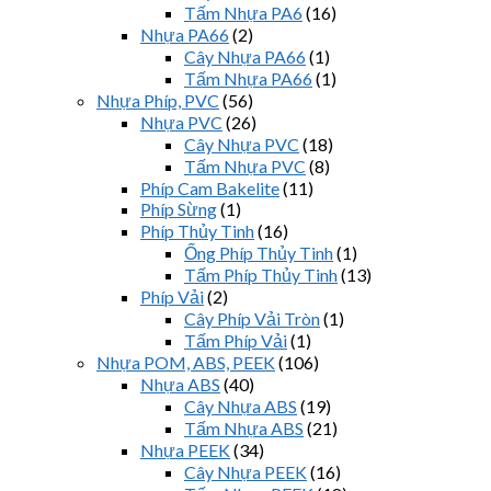
Tấm Nhựa PA6
(16)
Nhựa PA66
(2)
Cây Nhựa PA66
(1)
Tấm Nhựa PA66
(1)
Nhựa Phíp, PVC
(56)
Nhựa PVC
(26)
Cây Nhựa PVC
(18)
Tấm Nhựa PVC
(8)
Phíp Cam Bakelite
(11)
Phíp Sừng
(1)
Phíp Thủy Tinh
(16)
Ống Phíp Thủy Tinh
(1)
Tấm Phíp Thủy Tinh
(13)
Phíp Vải
(2)
Cây Phíp Vải Tròn
(1)
Tấm Phíp Vải
(1)
Nhựa POM, ABS, PEEK
(106)
Nhựa ABS
(40)
Cây Nhựa ABS
(19)
Tấm Nhựa ABS
(21)
Nhựa PEEK
(34)
Cây Nhựa PEEK
(16)