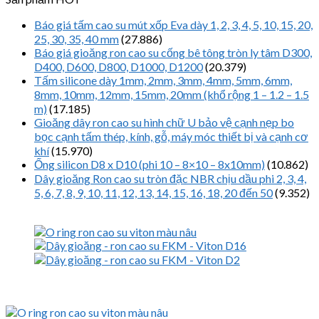
Báo giá tấm cao su mút xốp Eva dày 1, 2, 3, 4, 5, 10, 15, 20,
25, 30, 35, 40 mm
(27.886)
Báo giá gioăng ron cao su cống bê tông tròn ly tâm D300,
D400, D600, D800, D1000, D1200
(20.379)
Tấm silicone dày 1mm, 2mm, 3mm, 4mm, 5mm, 6mm,
8mm, 10mm, 12mm, 15mm, 20mm (khổ rộng 1 – 1.2 – 1.5
m)
(17.185)
Gioăng dây ron cao su hình chữ U bảo vệ cạnh nẹp bo
bọc cạnh tấm thép, kính, gỗ, máy móc thiết bị và cạnh cơ
khí
(15.970)
Ống silicon D8 x D10 (phi 10 – 8×10 – 8x10mm)
(10.862)
Dây gioăng Ron cao su tròn đặc NBR chịu dầu phi 2, 3, 4,
5, 6, 7, 8, 9, 10, 11, 12, 13, 14, 15, 16, 18, 20 đến 50
(9.352)