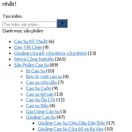
nhất!
Tìm kiếm
Danh mục sản phẩm
Cao Su Kỹ Thuật
(6)
Dây Tết Chèn
(9)
Gioăng cửa gỗ, cửa nhựa, cửa nhôm
(13)
Nhựa Công Nghiệp
(265)
Sản Phẩm Cao Su
(89)
Bi Cao Su
(10)
Bọc lô, rulô cao su
(4)
Cao su chịu dầu
(7)
Cao Su Cuộn
(9)
Cao su lót sàn
(13)
Cao Su Ốp Cột
(11)
Cao su Xốp
(4)
Gia Công Cao Su
(3)
Gioăng Cao Su
(47)
Gioăng Cao Su Chịu Dầu Dây Đặc
(17)
Gioăng Cao Su Cửa Sổ và Ra Vào
(10)