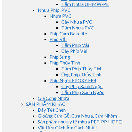
Tấm Nhựa UHMW-PE
Nhựa Phíp, PVC
Nhựa PVC
Cây Nhựa PVC
Tấm Nhựa PVC
Phíp Cam Bakelite
Phip Vải
Tấm Phíp Vải
Cây Phíp Vải
Phíp Sừng
Phíp Thủy Tinh
Tấm Phíp Thủy Tinh
Ống Phíp Thủy Tinh
Phíp Ngọc EPOXY FR4
Cây Phíp Xanh Ngọc
Tấm Phíp Xanh Ngọc
Gia Công Nhựa
SẢN PHẨM KHÁC
Dây Tết Chèn
Gioăng Cửa Gỗ, Cửa Nhựa, Cửa Nhôm
Sản phẩm nhựa y tế (nhựa PET, PP, HDPE)
Vât Liệu Cách Âm Cách Nhiệt