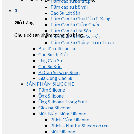
Tấm cao su bố thép
Tấm cao su bố vải
0
Cao Su Lót Sàn
Tấm Cao Su Chịu Dầu & Xăng
Giỏ hàng
Tấm Cao Su Giảm Chấn
Tấm Cao Su Lót Sàn
Chưa có sản phẩm trong giỏ hàng.
Tấm Cao Su Chịu Va Đập
Tấm Cao Su Chống Trơn Trượt
Bọc lô, rulô cao su
Cao Su Ốp Cột
Ống Cao Su
Cao Su Xốp
Bi Cao Su Sàng Rung
Gia Công Cao Su
SẢN PHẨM SILICONE
Tấm Silicone
Ống Silicone
Ống Silicone Trong Suốt
Gioăng Silicone
Nút, Nắp, Núm Silicone
Phích Cắm Silicone
Phích – Nút bịt Silicon có ren
Nút Silicone