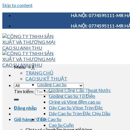
Skip to content
HÀ NỘI: 0774595111-MR HẢ
HÀ NỘI: 0774595111-MR HẢ
Menu
≡
╳
TRANG CHỦ
CAO SU KỸ THUẬT
Gioăng Cao Su
Gioăng Cống Cấp Thoát Nước
Tìm kiếm:
Gioăng Cao Su Tủ Điện
Oring và Vòng đệm cao su
Dây Cao Su Viton Tròn Đặc
Đăng nhập
Dây Cao Su Tròn Đặc Chịu Dầu
Giỏ hàng /
0
Tấm Cao Su
₫
0
Cao Su Cuộn
Chưa có sản phẩm trong giỏ hàng.