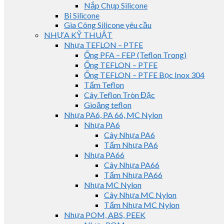
Nắp Chụp Silicone
Bi Silicone
Gia Công Silicone yêu cầu
NHỰA KỸ THUẬT
Nhựa TEFLON – PTFE
Ống PFA – FEP (Teflon Trong)
Ống TEFLON – PTFE
Ống TEFLON – PTFE Bọc Inox 304
Tấm Teflon
Cây Teflon Tròn Đặc
Gioăng teflon
Nhựa PA6, PA 66, MC Nylon
Nhựa PA6
Cây Nhựa PA6
Tấm Nhựa PA6
Nhựa PA66
Cây Nhựa PA66
Tấm Nhựa PA66
Nhựa MC Nylon
Cây Nhựa MC Nylon
Tấm Nhựa MC Nylon
Nhựa POM, ABS, PEEK