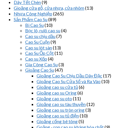
Dây Tết Chèn
(9)
Gioăng cửa gỗ, cửa nhựa, cửa nhôm
(13)
Nhựa Công Nghiệp
(265)
Sản Phẩm Cao Su
(89)
Bi Cao Su
(10)
Bọc lô, rulô cao su
(4)
Cao su chịu dầu
(7)
Cao Su Cuộn
(9)
Cao su lót sàn
(13)
Cao Su Ốp Cột
(11)
Cao su Xốp
(4)
Gia Công Cao Su
(3)
Gioăng Cao Su
(47)
Gioăng Cao Su Chịu Dầu Dây Đặc
(17)
Gioăng Cao Su Cửa Sổ và Ra Vào
(10)
Gioăng cao su cửa tủ
(6)
Gioăng cao su Oring
(6)
Gioăng cao su oto
(11)
Gioăng cao su tàu thuyền
(12)
Gioăng cao su tròn oring
(3)
Gioăng cao su tủ điện
(10)
Gioăng cống bê tông
(5)
Goăng - ron cao su kháng hóa chất
(9)