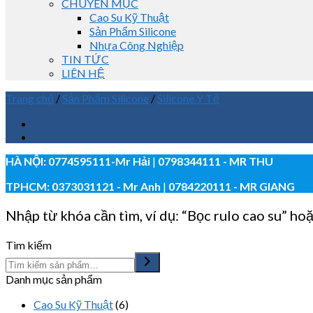
CHUYÊN MỤC
Cao Su Kỹ Thuật
Sản Phẩm Silicone
Nhựa Công Nghiệp
TIN TỨC
LIÊN HỆ
Trang chủ
/
Sản Phẩm Silicone
/
Silicone Y Tế
HÀ NỘI:
0774595111
-Mr Hải
|
0798344111 - MR THU
TPHCM:
0373031121
- Mr Anh
|
0784220111 - MR GIANG
Nhập từ khóa cần tìm, ví dụ: “Bọc rulo cao su” hoặ
Tìm kiếm
Danh mục sản phẩm
Cao Su Kỹ Thuật
(6)