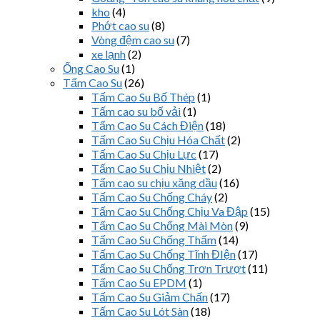
kho
(4)
Phớt cao su
(8)
Vòng đệm cao su
(7)
xe lạnh
(2)
Ống Cao Su
(1)
Tấm Cao Su
(26)
Tấm Cao Su Bố Thép
(1)
Tấm cao su bố vải
(1)
Tấm Cao Su Cách Điện
(18)
Tấm Cao Su Chịu Hóa Chất
(2)
Tấm Cao Su Chịu Lực
(17)
Tấm Cao Su Chịu Nhiệt
(2)
Tấm cao su chịu xăng dầu
(16)
Tấm Cao Su Chống Cháy
(2)
Tấm Cao Su Chống Chịu Va Đập
(15)
Tấm Cao Su Chống Mài Mòn
(9)
Tấm Cao Su Chống Thấm
(14)
Tấm Cao Su Chống Tĩnh ĐIện
(17)
Tấm Cao Su Chống Trơn Trượt
(11)
Tấm Cao Su EPDM
(1)
Tấm Cao Su Giảm Chấn
(17)
Tấm Cao Su Lót Sàn
(18)