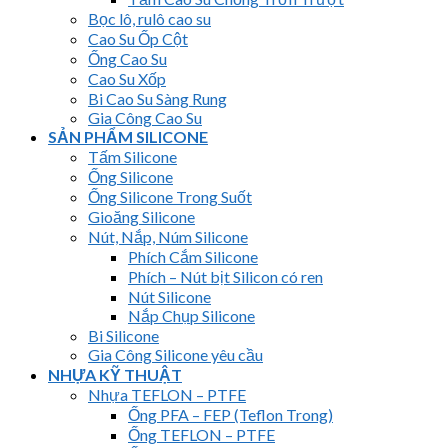
Bọc lô, rulô cao su
Cao Su Ốp Cột
Ống Cao Su
Cao Su Xốp
Bi Cao Su Sàng Rung
Gia Công Cao Su
SẢN PHẨM SILICONE
Tấm Silicone
Ống Silicone
Ống Silicone Trong Suốt
Gioăng Silicone
Nút, Nắp, Núm Silicone
Phích Cắm Silicone
Phích – Nút bịt Silicon có ren
Nút Silicone
Nắp Chụp Silicone
Bi Silicone
Gia Công Silicone yêu cầu
NHỰA KỸ THUẬT
Nhựa TEFLON – PTFE
Ống PFA – FEP (Teflon Trong)
Ống TEFLON – PTFE