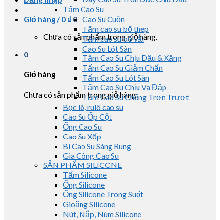
Tấm Cao Su
Giỏ hàng /
0
₫
0
Cao Su Cuộn
Tấm cao su bố thép
Chưa có sản phẩm trong giỏ hàng.
Tấm cao su bố vải
Cao Su Lót Sàn
0
Tấm Cao Su Chịu Dầu & Xăng
Tấm Cao Su Giảm Chấn
Giỏ hàng
Tấm Cao Su Lót Sàn
Tấm Cao Su Chịu Va Đập
Chưa có sản phẩm trong giỏ hàng.
Tấm Cao Su Chống Trơn Trượt
Bọc lô, rulô cao su
Cao Su Ốp Cột
Ống Cao Su
Cao Su Xốp
Bi Cao Su Sàng Rung
Gia Công Cao Su
SẢN PHẨM SILICONE
Tấm Silicone
Ống Silicone
Ống Silicone Trong Suốt
Gioăng Silicone
Nút, Nắp, Núm Silicone