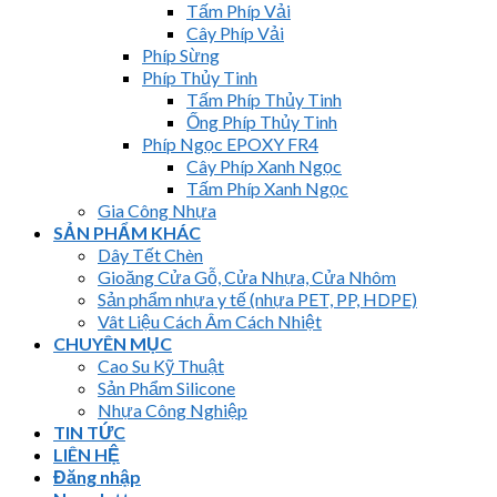
Tấm Phíp Vải
Cây Phíp Vải
Phíp Sừng
Phíp Thủy Tinh
Tấm Phíp Thủy Tinh
Ống Phíp Thủy Tinh
Phíp Ngọc EPOXY FR4
Cây Phíp Xanh Ngọc
Tấm Phíp Xanh Ngọc
Gia Công Nhựa
SẢN PHẨM KHÁC
Dây Tết Chèn
Gioăng Cửa Gỗ, Cửa Nhựa, Cửa Nhôm
Sản phẩm nhựa y tế (nhựa PET, PP, HDPE)
Vât Liệu Cách Âm Cách Nhiệt
CHUYÊN MỤC
Cao Su Kỹ Thuật
Sản Phẩm Silicone
Nhựa Công Nghiệp
TIN TỨC
LIÊN HỆ
Đăng nhập