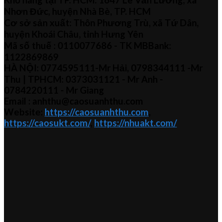
Nhơn Đức, huyện Nhà Bè, TP. HCM
Cơ sở sản xuất: Thôn Phương Trù, xã Tứ Dân,
huyện Khoái Châu, tỉnh Hưng Yên
Mã số thuế :
0110077686
- TK MBBank:
1122869869
HÀ NỘI:
0774595111
-Mr Hải
,
0798344111 -Mr
Thu
| TPHCM:
0373031121
- Mr Anh -
0784220111 - Mr
Giang
Email : anhthu@caosuanhthu.com
Website:
https://caosuanhthu.com
,
https://caosukt.com/
,
https://nhuakt.com/