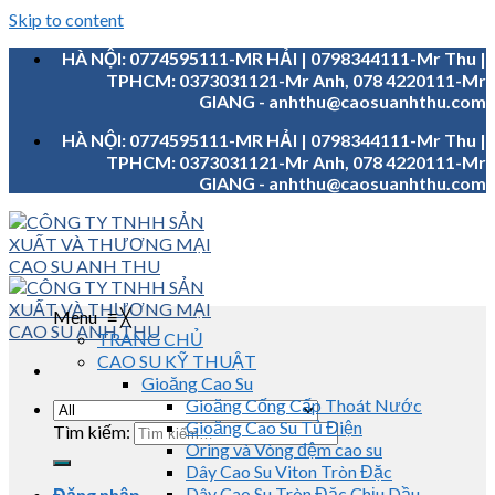
Skip to content
HÀ NỘI: 0774595111-MR HẢI | 0798344111-Mr Thu |
TPHCM: 0373031121-Mr Anh, 078 4220111-Mr
GIANG - anhthu@caosuanhthu.com
HÀ NỘI: 0774595111-MR HẢI | 0798344111-Mr Thu |
TPHCM: 0373031121-Mr Anh, 078 4220111-Mr
GIANG - anhthu@caosuanhthu.com
Menu
≡
╳
TRANG CHỦ
CAO SU KỸ THUẬT
Gioăng Cao Su
Gioăng Cống Cấp Thoát Nước
Gioăng Cao Su Tủ Điện
Tìm kiếm:
Oring và Vòng đệm cao su
Dây Cao Su Viton Tròn Đặc
Dây Cao Su Tròn Đặc Chịu Dầu
Đăng nhập