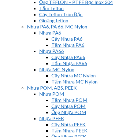
Ống TEFLON – PTFE Bọc Inox 304
Tấm Teflon
Cây Teflon Tròn Đặc
Gioăng teflon
Nhựa PA6, PA 66, MC Nylon
Nhựa PA6
Cây Nhựa PA6
Tấm Nhựa PA6
Nhựa PA66
Cây Nhựa PA66
Tấm Nhựa PA66
Nhựa MC Nylon
Cây Nhựa MC Nylon
Tấm Nhựa MC Nylon
Nhựa POM, ABS, PEEK
Nhựa POM
Tấm Nhựa POM
Cây Nhựa POM
Ống Nhựa POM
Nhựa PEEK
Cây Nhựa PEEK
Tấm Nhựa PEEK
Ống Nhựa PEEK