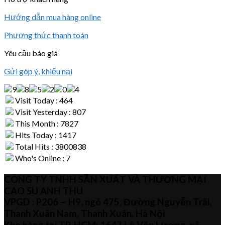
Hướng dẫn mua hàng online
Phương thức thanh toán
Yêu cầu báo giá
Gửi góp ý, khiếu nại
Visit Today : 464
Visit Yesterday : 807
This Month : 7827
Hits Today : 1417
Total Hits : 3800838
Who's Online : 7
CÔNG TY TNHH SẢN XUẤT VÀ THƯƠNG MẠI
CAO SU ANH THU
VPGD : P206 – H9, ngõ 475, Đường Nguyễn Trãi,
Thanh Xuân Nam, Thanh Xuân, Hà Nội
Kho hàng tại TP. HCM: 1647 Lê Văn Lương, xã