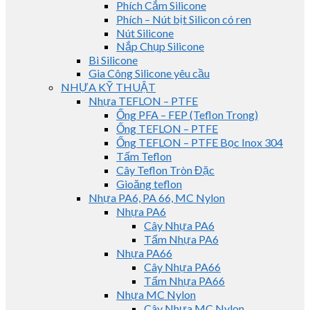
Phích Cắm Silicone
Phích – Nút bịt Silicon có ren
Nút Silicone
Nắp Chụp Silicone
Bi Silicone
Gia Công Silicone yêu cầu
NHỰA KỸ THUẬT
Nhựa TEFLON – PTFE
Ống PFA – FEP (Teflon Trong)
Ống TEFLON – PTFE
Ống TEFLON – PTFE Bọc Inox 304
Tấm Teflon
Cây Teflon Tròn Đặc
Gioăng teflon
Nhựa PA6, PA 66, MC Nylon
Nhựa PA6
Cây Nhựa PA6
Tấm Nhựa PA6
Nhựa PA66
Cây Nhựa PA66
Tấm Nhựa PA66
Nhựa MC Nylon
Cây Nhựa MC Nylon