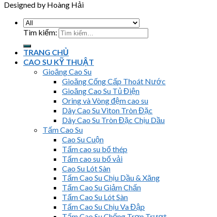
Designed by Hoàng Hải
Tìm kiếm:
TRANG CHỦ
CAO SU KỸ THUẬT
Gioăng Cao Su
Gioăng Cống Cấp Thoát Nước
Gioăng Cao Su Tủ Điện
Oring và Vòng đệm cao su
Dây Cao Su Viton Tròn Đặc
Dây Cao Su Tròn Đặc Chịu Dầu
Tấm Cao Su
Cao Su Cuộn
Tấm cao su bố thép
Tấm cao su bố vải
Cao Su Lót Sàn
Tấm Cao Su Chịu Dầu & Xăng
Tấm Cao Su Giảm Chấn
Tấm Cao Su Lót Sàn
Tấm Cao Su Chịu Va Đập
Tấm Cao Su Chống Trơn Trượt