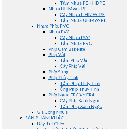
Tấm Nhựa PE – HDPE
Nhựa UHMW – PE
Cây Nhựa UHMW-PE
Tấm Nhựa UHMW-PE
Nhựa Phíp, PVC
Nhựa PVC
Cây Nhựa PVC
Tấm Nhựa PVC
Phíp Cam Bakelite
Phip Vải
Tấm Phíp Vải
Cây Phíp Vải
Phíp Sừng
Phíp Thủy Tinh
Tấm Phíp Thủy Tinh
Ống Phíp Thủy Tinh
Phíp Ngọc EPOXY FR4
Cây Phíp Xanh Ngọc
Tấm Phíp Xanh Ngọc
Gia Công Nhựa
SẢN PHẨM KHÁC
Dây Tết Chèn