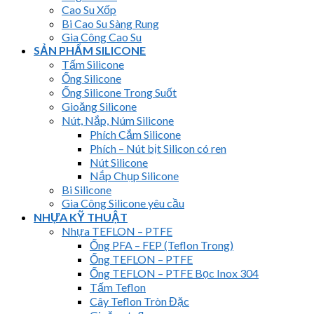
Cao Su Xốp
Bi Cao Su Sàng Rung
Gia Công Cao Su
SẢN PHẨM SILICONE
Tấm Silicone
Ống Silicone
Ống Silicone Trong Suốt
Gioăng Silicone
Nút, Nắp, Núm Silicone
Phích Cắm Silicone
Phích – Nút bịt Silicon có ren
Nút Silicone
Nắp Chụp Silicone
Bi Silicone
Gia Công Silicone yêu cầu
NHỰA KỸ THUẬT
Nhựa TEFLON – PTFE
Ống PFA – FEP (Teflon Trong)
Ống TEFLON – PTFE
Ống TEFLON – PTFE Bọc Inox 304
Tấm Teflon
Cây Teflon Tròn Đặc