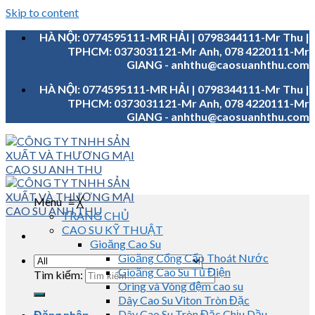
Skip to content
HÀ NỘI: 0774595111-MR HẢI | 0798344111-Mr Thu |
TPHCM: 0373031121-Mr Anh, 078 4220111-Mr
GIANG - anhthu@caosuanhthu.com
HÀ NỘI: 0774595111-MR HẢI | 0798344111-Mr Thu |
TPHCM: 0373031121-Mr Anh, 078 4220111-Mr
GIANG - anhthu@caosuanhthu.com
Menu
≡
╳
TRANG CHỦ
CAO SU KỸ THUẬT
Gioăng Cao Su
Gioăng Cống Cấp Thoát Nước
Gioăng Cao Su Tủ Điện
Tìm kiếm:
Oring và Vòng đệm cao su
Dây Cao Su Viton Tròn Đặc
Dây Cao Su Tròn Đặc Chịu Dầu
Đăng nhập