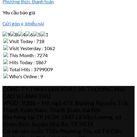
Phương thức thanh toán
Yêu cầu báo giá
Gửi góp ý, khiếu nại
Visit Today : 718
Visit Yesterday : 1062
This Month : 7274
Hits Today : 1867
Total Hits : 3799009
Who's Online : 9
CÔNG TY TNHH SẢN XUẤT VÀ THƯƠNG MẠI
CAO SU ANH THU
VPGD : P206 – H9, ngõ 475, Đường Nguyễn Trãi,
Thanh Xuân Nam, Thanh Xuân, Hà Nội
Kho hàng tại TP. HCM: 1647 Lê Văn Lương, xã
Nhơn Đức, huyện Nhà Bè, TP. HCM
Cơ sở sản xuất: Thôn Phương Trù, xã Tứ Dân,