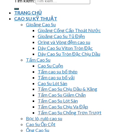
Tìm kiếm:
TRANG CHỦ
CAO SU KỸ THUẬT
Gioăng Cao Su
Gioăng Cống Cấp Thoát Nước
Gioăng Cao Su Tủ Điện
Oring và Vòng đệm cao su
Dây Cao Su Viton Tròn Đặc
Dây Cao Su Tròn Đặc Chịu Dầu
Tấm Cao Su
Cao Su Cuộn
Tấm cao su bố thép
Tấm cao su bố vải
Cao Su Lót Sàn
Tấm Cao Su Chịu Dầu & Xăng
Tấm Cao Su Giảm Chấn
Tấm Cao Su Lót Sàn
Tấm Cao Su Chịu Va Đập
Tấm Cao Su Chống Trơn Trượt
Bọc lô, rulô cao su
Cao Su Ốp Cột
Ống Cao Su