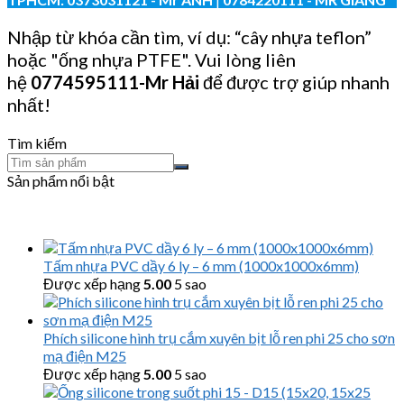
Nhập từ khóa cần tìm, ví dụ: “cây nhựa teflon”
hoặc "ống nhựa PTFE". Vui lòng liên
hệ
0774595111
-Mr Hải
để được trợ giúp nhanh
nhất!
Tìm kiếm
Sản phẩm nổi bật
Tấm nhựa PVC dầy 6 ly – 6 mm (1000x1000x6mm)
Được xếp hạng
5.00
5 sao
Phích silicone hình trụ cắm xuyên bịt lỗ ren phi 25 cho sơn
mạ điện M25
Được xếp hạng
5.00
5 sao