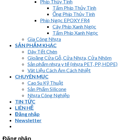
Phíp Thủy Tinh
Tấm Phíp Thủy Tinh
Ống Phíp Thủy Tinh
Phíp Ngọc EPOXY FR4
Cây Phíp Xanh Ngọc
Tấm Phíp Xanh Ngọc
Gia Công Nhựa
SẢN PHẨM KHÁC
Dây Tết Chèn
Gioăng Cửa Gỗ, Cửa Nhựa, Cửa Nhôm
Sản phẩm nhựa y tế (nhựa PET, PP, HDPE)
Vât Liệu Cách Âm Cách Nhiệt
CHUYÊN MỤC
Cao Su Kỹ Thuật
Sản Phẩm Silicone
Nhựa Công Nghiệp
TIN TỨC
LIÊN HỆ
Đăng nhập
Newsletter
Đăng nhập