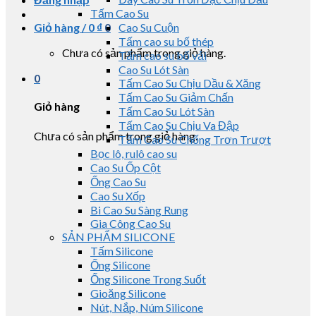
Tấm Cao Su
Giỏ hàng /
0
₫
0
Cao Su Cuộn
Tấm cao su bố thép
Chưa có sản phẩm trong giỏ hàng.
Tấm cao su bố vải
Cao Su Lót Sàn
0
Tấm Cao Su Chịu Dầu & Xăng
Tấm Cao Su Giảm Chấn
Giỏ hàng
Tấm Cao Su Lót Sàn
Tấm Cao Su Chịu Va Đập
Chưa có sản phẩm trong giỏ hàng.
Tấm Cao Su Chống Trơn Trượt
Bọc lô, rulô cao su
Cao Su Ốp Cột
Ống Cao Su
Cao Su Xốp
Bi Cao Su Sàng Rung
Gia Công Cao Su
SẢN PHẨM SILICONE
Tấm Silicone
Ống Silicone
Ống Silicone Trong Suốt
Gioăng Silicone
Nút, Nắp, Núm Silicone