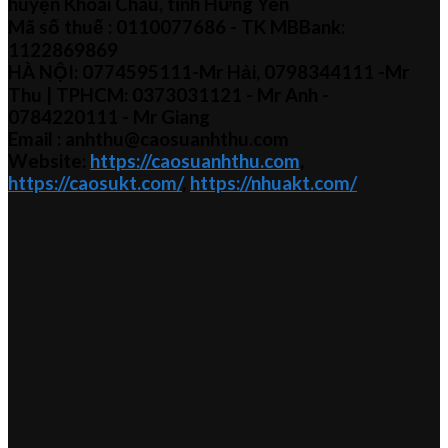
huyện Khoái Châu, tỉnh Hưng Yên
Mã số thuế :
0110077686
- TK MBBank:
1122869869
HÀ NỘI:
0774595111
-Mr Hải
,
0798344111 -Mr
Thu
| TPHCM:
0373031121
- Mr Anh -
0784220111 - Mr
Giang
Email : anhthu@caosuanhthu.com
Website:
https://caosuanhthu.com
,
https://caosukt.com/
,
https://nhuakt.com/