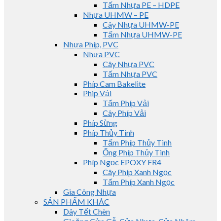
Tấm Nhựa PE – HDPE
Nhựa UHMW – PE
Cây Nhựa UHMW-PE
Tấm Nhựa UHMW-PE
Nhựa Phíp, PVC
Nhựa PVC
Cây Nhựa PVC
Tấm Nhựa PVC
Phíp Cam Bakelite
Phip Vải
Tấm Phíp Vải
Cây Phíp Vải
Phíp Sừng
Phíp Thủy Tinh
Tấm Phíp Thủy Tinh
Ống Phíp Thủy Tinh
Phíp Ngọc EPOXY FR4
Cây Phíp Xanh Ngọc
Tấm Phíp Xanh Ngọc
Gia Công Nhựa
SẢN PHẨM KHÁC
Dây Tết Chèn