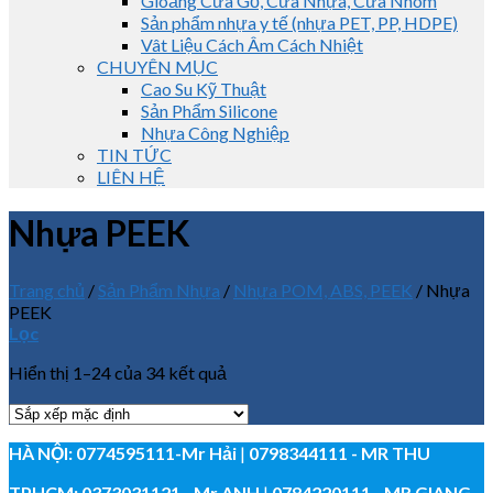
Gioăng Cửa Gỗ, Cửa Nhựa, Cửa Nhôm
Sản phẩm nhựa y tế (nhựa PET, PP, HDPE)
Vât Liệu Cách Âm Cách Nhiệt
CHUYÊN MỤC
Cao Su Kỹ Thuật
Sản Phẩm Silicone
Nhựa Công Nghiệp
TIN TỨC
LIÊN HỆ
Nhựa PEEK
Trang chủ
/
Sản Phẩm Nhựa
/
Nhựa POM, ABS, PEEK
/
Nhựa
PEEK
Lọc
Hiển thị 1–24 của 34 kết quả
HÀ NỘI:
0774595111
-Mr Hải
|
0798344111 - MR THU
TPHCM:
0373031121
- Mr ANH
|
0784220111 - MR GIANG