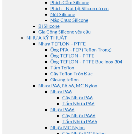
Phích Cắm Silicone
Phích – Nút bịt Silicon có ren
Nút Silicone
Nắp Chụp Silicone
Bi Silicone
Gia Công Silicone yêu cầu
NHỰA KỸ THUẬT
Nhựa TEFLON – PTFE
Ống PFA – FEP (Teflon Trong)
Ống TEFLON – PTFE
Ống TEFLON – PTFE Bọc Inox 304
Tấm Teflon
Cây Teflon Tròn Đặc
Gioăng teflon
Nhựa PA6, PA 66, MC Nylon
Nhựa PA6
Cây Nhựa PA6
Tấm Nhựa PA6
Nhựa PA66
Cây Nhựa PA66
Tấm Nhựa PA66
Nhựa MC Nylon
Cây Nhựa MC Nylon