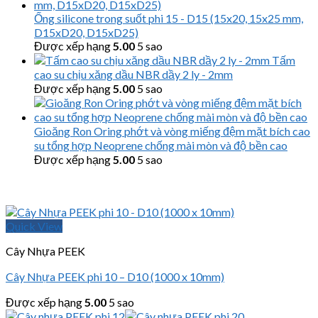
Ống silicone trong suốt phi 15 - D15 (15x20, 15x25 mm,
D15xD20, D15xD25)
Được xếp hạng
5.00
5 sao
Tấm
cao su chịu xăng dầu NBR dầy 2 ly - 2mm
Được xếp hạng
5.00
5 sao
Gioăng Ron Oring phớt và vòng miếng đệm mặt bích cao
su tổng hợp Neoprene chống mài mòn và độ bền cao
Được xếp hạng
5.00
5 sao
Quick View
Cây Nhựa PEEK
Cây Nhựa PEEK phi 10 – D10 (1000 x 10mm)
Được xếp hạng
5.00
5 sao