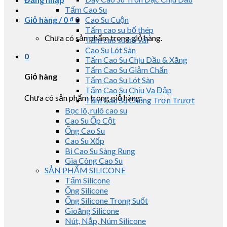
Tấm Cao Su
Giỏ hàng /
0
₫
0
Cao Su Cuộn
Tấm cao su bố thép
Chưa có sản phẩm trong giỏ hàng.
Tấm cao su bố vải
Cao Su Lót Sàn
0
Tấm Cao Su Chịu Dầu & Xăng
Tấm Cao Su Giảm Chấn
Giỏ hàng
Tấm Cao Su Lót Sàn
Tấm Cao Su Chịu Va Đập
Chưa có sản phẩm trong giỏ hàng.
Tấm Cao Su Chống Trơn Trượt
Bọc lô, rulô cao su
Cao Su Ốp Cột
Ống Cao Su
Cao Su Xốp
Bi Cao Su Sàng Rung
Gia Công Cao Su
SẢN PHẨM SILICONE
Tấm Silicone
Ống Silicone
Ống Silicone Trong Suốt
Gioăng Silicone
Nút, Nắp, Núm Silicone