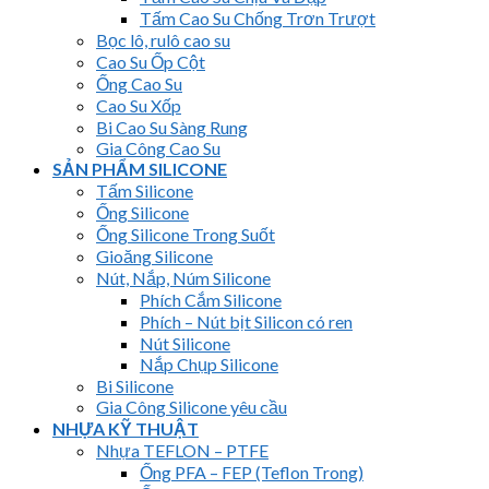
Tấm Cao Su Chống Trơn Trượt
Bọc lô, rulô cao su
Cao Su Ốp Cột
Ống Cao Su
Cao Su Xốp
Bi Cao Su Sàng Rung
Gia Công Cao Su
SẢN PHẨM SILICONE
Tấm Silicone
Ống Silicone
Ống Silicone Trong Suốt
Gioăng Silicone
Nút, Nắp, Núm Silicone
Phích Cắm Silicone
Phích – Nút bịt Silicon có ren
Nút Silicone
Nắp Chụp Silicone
Bi Silicone
Gia Công Silicone yêu cầu
NHỰA KỸ THUẬT
Nhựa TEFLON – PTFE
Ống PFA – FEP (Teflon Trong)