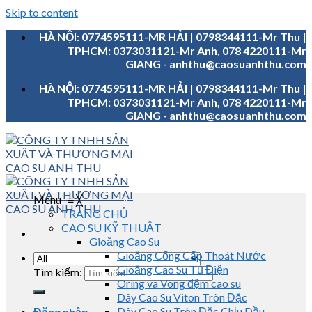
Skip to content
HÀ NỘI: 0774595111-MR HẢI | 0798344111-Mr Thu |
TPHCM: 0373031121-Mr Anh, 078 4220111-Mr
GIANG - anhthu@caosuanhthu.com
HÀ NỘI: 0774595111-MR HẢI | 0798344111-Mr Thu |
TPHCM: 0373031121-Mr Anh, 078 4220111-Mr
GIANG - anhthu@caosuanhthu.com
Menu
≡
╳
TRANG CHỦ
CAO SU KỸ THUẬT
Gioăng Cao Su
Gioăng Cống Cấp Thoát Nước
Gioăng Cao Su Tủ Điện
Tìm kiếm:
Oring và Vòng đệm cao su
Dây Cao Su Viton Tròn Đặc
Dây Cao Su Tròn Đặc Chịu Dầu
Đăng nhập