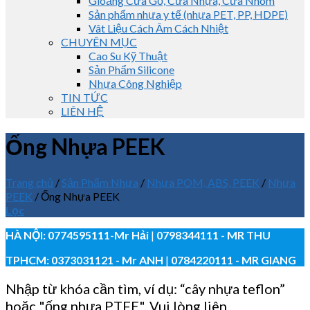
Gioăng Cửa Gỗ, Cửa Nhựa, Cửa Nhôm
Sản phẩm nhựa y tế (nhựa PET, PP, HDPE)
Vât Liệu Cách Âm Cách Nhiệt
CHUYÊN MỤC
Cao Su Kỹ Thuật
Sản Phẩm Silicone
Nhựa Công Nghiệp
TIN TỨC
LIÊN HỆ
Ống Nhựa PEEK
Trang chủ
/
Sản Phẩm Nhựa
/
Nhựa POM, ABS, PEEK
/
Nhựa
PEEK
/
Ống Nhựa PEEK
Lọc
HÀ NỘI:
0774595111
-Mr Hải
|
0798344111 - MR THU
TPHCM:
0373031121
- Mr ANH
|
0784220111 - MR GIANG
Nhập từ khóa cần tìm, ví dụ: “cây nhựa teflon”
hoặc "ống nhựa PTFE". Vui lòng liên