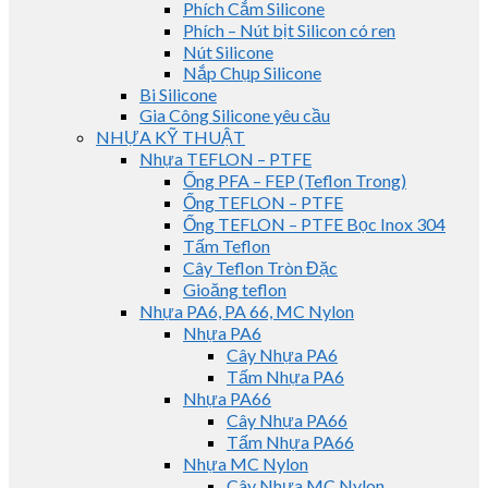
Phích Cắm Silicone
Phích – Nút bịt Silicon có ren
Nút Silicone
Nắp Chụp Silicone
Bi Silicone
Gia Công Silicone yêu cầu
NHỰA KỸ THUẬT
Nhựa TEFLON – PTFE
Ống PFA – FEP (Teflon Trong)
Ống TEFLON – PTFE
Ống TEFLON – PTFE Bọc Inox 304
Tấm Teflon
Cây Teflon Tròn Đặc
Gioăng teflon
Nhựa PA6, PA 66, MC Nylon
Nhựa PA6
Cây Nhựa PA6
Tấm Nhựa PA6
Nhựa PA66
Cây Nhựa PA66
Tấm Nhựa PA66
Nhựa MC Nylon
Cây Nhựa MC Nylon