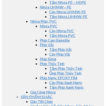
Tấm Nhựa PE – HDPE
Nhựa UHMW – PE
Cây Nhựa UHMW-PE
Tấm Nhựa UHMW-PE
Nhựa Phíp, PVC
Nhựa PVC
Cây Nhựa PVC
Tấm Nhựa PVC
Phíp Cam Bakelite
Phip Vải
Tấm Phíp Vải
Cây Phíp Vải
Phíp Sừng
Phíp Thủy Tinh
Tấm Phíp Thủy Tinh
Ống Phíp Thủy Tinh
Phíp Ngọc EPOXY FR4
Cây Phíp Xanh Ngọc
Tấm Phíp Xanh Ngọc
Gia Công Nhựa
SẢN PHẨM KHÁC
Dây Tết Chèn