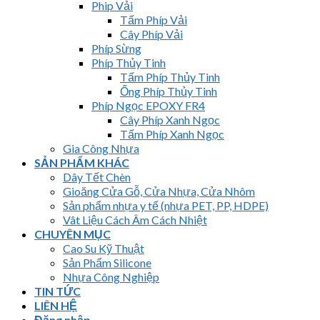
Phip Vải
Tấm Phíp Vải
Cây Phíp Vải
Phíp Sừng
Phíp Thủy Tinh
Tấm Phíp Thủy Tinh
Ống Phíp Thủy Tinh
Phíp Ngọc EPOXY FR4
Cây Phíp Xanh Ngọc
Tấm Phíp Xanh Ngọc
Gia Công Nhựa
SẢN PHẨM KHÁC
Dây Tết Chèn
Gioăng Cửa Gỗ, Cửa Nhựa, Cửa Nhôm
Sản phẩm nhựa y tế (nhựa PET, PP, HDPE)
Vât Liệu Cách Âm Cách Nhiệt
CHUYÊN MỤC
Cao Su Kỹ Thuật
Sản Phẩm Silicone
Nhựa Công Nghiệp
TIN TỨC
LIÊN HỆ
Đăng nhập