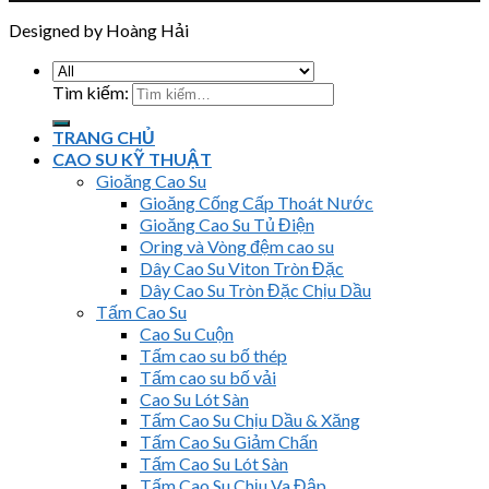
Designed by Hoàng Hải
Tìm kiếm:
TRANG CHỦ
CAO SU KỸ THUẬT
Gioăng Cao Su
Gioăng Cống Cấp Thoát Nước
Gioăng Cao Su Tủ Điện
Oring và Vòng đệm cao su
Dây Cao Su Viton Tròn Đặc
Dây Cao Su Tròn Đặc Chịu Dầu
Tấm Cao Su
Cao Su Cuộn
Tấm cao su bố thép
Tấm cao su bố vải
Cao Su Lót Sàn
Tấm Cao Su Chịu Dầu & Xăng
Tấm Cao Su Giảm Chấn
Tấm Cao Su Lót Sàn
Tấm Cao Su Chịu Va Đập