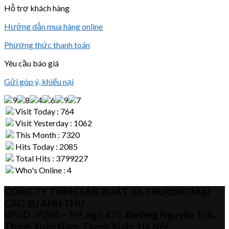
Hỗ trợ khách hàng
Hướng dẫn mua hàng online
Phương thức thanh toán
Yêu cầu báo giá
Gửi góp ý, khiếu nại
Visit Today : 764
Visit Yesterday : 1062
This Month : 7320
Hits Today : 2085
Total Hits : 3799227
Who's Online : 4
CÔNG TY TNHH SẢN XUẤT VÀ THƯƠNG MẠI
CAO SU ANH THU
VPGD : P206 – H9, ngõ 475, Đường Nguyễn Trãi,
Thanh Xuân Nam, Thanh Xuân, Hà Nội