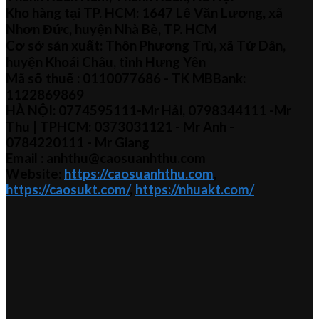
Kho hàng tại TP. HCM: 1647 Lê Văn Lương, xã
Nhơn Đức, huyện Nhà Bè, TP. HCM
Cơ sở sản xuất: Thôn Phương Trù, xã Tứ Dân,
huyện Khoái Châu, tỉnh Hưng Yên
Mã số thuế :
0110077686
- TK MBBank:
1122869869
HÀ NỘI:
0774595111
-Mr Hải
,
0798344111 -Mr
Thu
| TPHCM:
0373031121
- Mr Anh -
0784220111 - Mr
Giang
Email : anhthu@caosuanhthu.com
Website:
https://caosuanhthu.com
,
https://caosukt.com/
,
https://nhuakt.com/