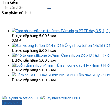
Tìm kiếm
Sản phẩm nổi bật
Tấm nhựa PTFE dày 0.5, 1, 2, 3, 
Được xếp hạng
5.00
5 sao
235
₫
Ống nhựa teflon 14x16 (D1
Được xếp hạng
5.00
5 sao
Ống silicon D6 x D9 (phi 9 -
Được xếp hạng
5.00
5 sao
Tấm silicone dày 4 ly - 4mm ( kh
Được xếp hạng
5.00
5 sao
Nhựa PU Tấm dày 50 ly – 5
Được xếp hạng
5.00
5 sao
Quick View