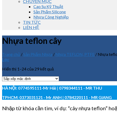
CHUYÊN MỤC
Cao Su Kỹ Thuật
Sản Phẩm Silicone
Nhựa Công Nghiệp
TIN TỨC
LIÊN HỆ
Nhựa teflon cây
Trang chủ
/
Sản Phẩm Nhựa
/
Nhựa TEFLON, PTFE
/
Nhựa teflo
Lọc
Hiển thị 1–24 của 29 kết quả
HÀ NỘI:
0774595111
-Mr Hải
|
0798344111 - MR THU
TPHCM:
0373031121
- Mr ANH
|
0784220111 - MR GIANG
Nhập từ khóa cần tìm, ví dụ: “cây nhựa teflon” ho