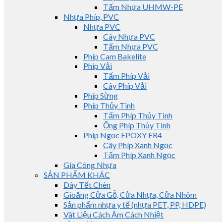
Tấm Nhựa UHMW-PE
Nhựa Phíp, PVC
Nhựa PVC
Cây Nhựa PVC
Tấm Nhựa PVC
Phíp Cam Bakelite
Phip Vải
Tấm Phíp Vải
Cây Phíp Vải
Phíp Sừng
Phíp Thủy Tinh
Tấm Phíp Thủy Tinh
Ống Phíp Thủy Tinh
Phíp Ngọc EPOXY FR4
Cây Phíp Xanh Ngọc
Tấm Phíp Xanh Ngọc
Gia Công Nhựa
SẢN PHẨM KHÁC
Dây Tết Chèn
Gioăng Cửa Gỗ, Cửa Nhựa, Cửa Nhôm
Sản phẩm nhựa y tế (nhựa PET, PP, HDPE)
Vât Liệu Cách Âm Cách Nhiệt