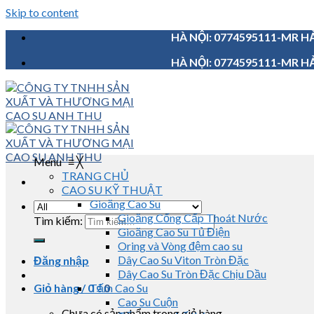
Skip to content
HÀ NỘI: 0774595111-MR HẢ
HÀ NỘI: 0774595111-MR HẢ
Menu
≡
╳
TRANG CHỦ
CAO SU KỸ THUẬT
Gioăng Cao Su
Gioăng Cống Cấp Thoát Nước
Tìm kiếm:
Gioăng Cao Su Tủ Điện
Oring và Vòng đệm cao su
Dây Cao Su Viton Tròn Đặc
Đăng nhập
Dây Cao Su Tròn Đặc Chịu Dầu
Giỏ hàng /
0
Tấm Cao Su
₫
0
Cao Su Cuộn
Chưa có sản phẩm trong giỏ hàng.