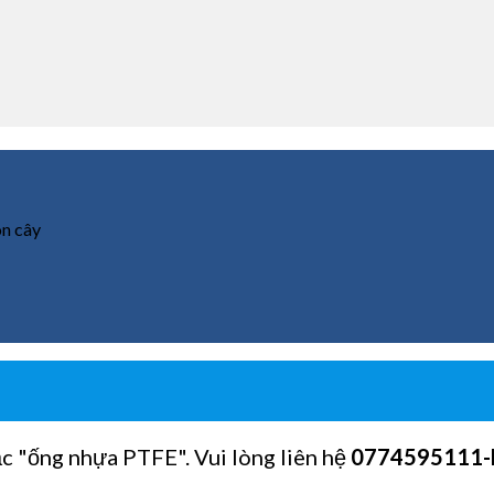
n cây
ặc "ống nhựa PTFE". Vui lòng liên hệ
0774595111
-