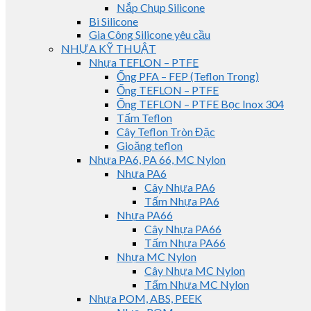
Nắp Chụp Silicone
Bi Silicone
Gia Công Silicone yêu cầu
NHỰA KỸ THUẬT
Nhựa TEFLON – PTFE
Ống PFA – FEP (Teflon Trong)
Ống TEFLON – PTFE
Ống TEFLON – PTFE Bọc Inox 304
Tấm Teflon
Cây Teflon Tròn Đặc
Gioăng teflon
Nhựa PA6, PA 66, MC Nylon
Nhựa PA6
Cây Nhựa PA6
Tấm Nhựa PA6
Nhựa PA66
Cây Nhựa PA66
Tấm Nhựa PA66
Nhựa MC Nylon
Cây Nhựa MC Nylon
Tấm Nhựa MC Nylon
Nhựa POM, ABS, PEEK