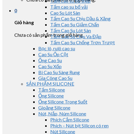
Tấm cao su bố thép
Tấm cao su bố vải
0
Cao Su Lót Sàn
Tấm Cao Su Chịu Dầu & Xăng
Giỏ hàng
Tấm Cao Su Giảm Chấn
Tấm Cao Su Lót Sàn
Chưa có sản phẩm trong giỏ hàng.
Tấm Cao Su Chịu Va Đập
Tấm Cao Su Chống Trơn Trượt
Bọc lô, rulô cao su
Cao Su Ốp Cột
Ống Cao Su
Cao Su Xốp
Bi Cao Su Sàng Rung
Gia Công Cao Su
SẢN PHẨM SILICONE
Tấm Silicone
Ống Silicone
Ống Silicone Trong Suốt
Gioăng Silicone
Nút, Nắp, Núm Silicone
Phích Cắm Silicone
Phích – Nút bịt Silicon có ren
Nút Silicone