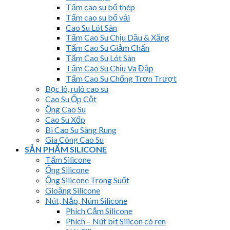
Tấm cao su bố thép
Tấm cao su bố vải
Cao Su Lót Sàn
Tấm Cao Su Chịu Dầu & Xăng
Tấm Cao Su Giảm Chấn
Tấm Cao Su Lót Sàn
Tấm Cao Su Chịu Va Đập
Tấm Cao Su Chống Trơn Trượt
Bọc lô, rulô cao su
Cao Su Ốp Cột
Ống Cao Su
Cao Su Xốp
Bi Cao Su Sàng Rung
Gia Công Cao Su
SẢN PHẨM SILICONE
Tấm Silicone
Ống Silicone
Ống Silicone Trong Suốt
Gioăng Silicone
Nút, Nắp, Núm Silicone
Phích Cắm Silicone
Phích – Nút bịt Silicon có ren