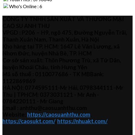
Who's Online : 6
CÔNG TY TNHH SẢN XUẤT VÀ THƯƠNG MẠI
CAO SU ANH THU
VPGD : P206 – H9, ngõ 475, Đường Nguyễn Trãi,
Thanh Xuân Nam, Thanh Xuân, Hà Nội
Kho hàng tại TP. HCM: 1647 Lê Văn Lương, xã
Nhơn Đức, huyện Nhà Bè, TP. HCM
Cơ sở sản xuất: Thôn Phương Trù, xã Tứ Dân,
huyện Khoái Châu, tỉnh Hưng Yên
Mã số thuế :
0110077686
- TK MBBank:
1122869869
HÀ NỘI:
0774595111
-Mr Hải
,
0798344111 -Mr
Thu
| TPHCM:
0373031121
- Mr Anh -
0784220111 - Mr
Giang
Email : anhthu@caosuanhthu.com
Website:
https://caosuanhthu.com
,
https://caosukt.com/
,
https://nhuakt.com/