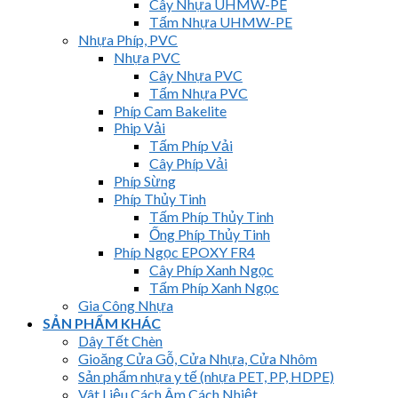
Cây Nhựa UHMW-PE
Tấm Nhựa UHMW-PE
Nhựa Phíp, PVC
Nhựa PVC
Cây Nhựa PVC
Tấm Nhựa PVC
Phíp Cam Bakelite
Phip Vải
Tấm Phíp Vải
Cây Phíp Vải
Phíp Sừng
Phíp Thủy Tinh
Tấm Phíp Thủy Tinh
Ống Phíp Thủy Tinh
Phíp Ngọc EPOXY FR4
Cây Phíp Xanh Ngọc
Tấm Phíp Xanh Ngọc
Gia Công Nhựa
SẢN PHẨM KHÁC
Dây Tết Chèn
Gioăng Cửa Gỗ, Cửa Nhựa, Cửa Nhôm
Sản phẩm nhựa y tế (nhựa PET, PP, HDPE)
Vât Liệu Cách Âm Cách Nhiệt