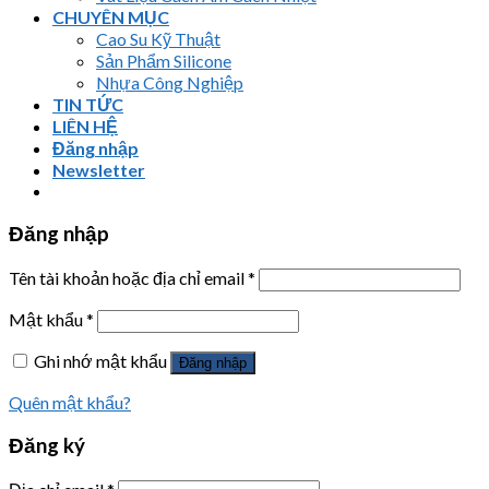
CHUYÊN MỤC
Cao Su Kỹ Thuật
Sản Phẩm Silicone
Nhựa Công Nghiệp
TIN TỨC
LIÊN HỆ
Đăng nhập
Newsletter
Đăng nhập
Tên tài khoản hoặc địa chỉ email
*
Mật khẩu
*
Ghi nhớ mật khẩu
Đăng nhập
Quên mật khẩu?
Đăng ký