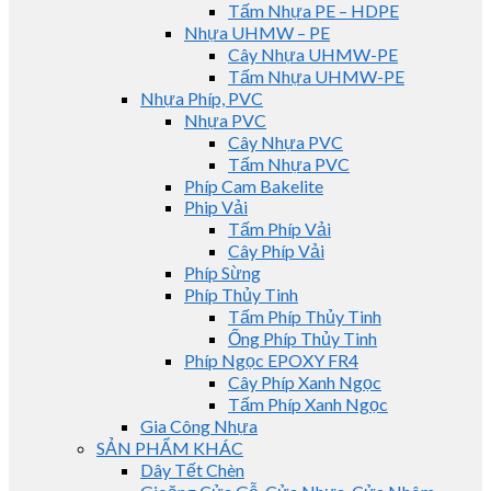
Tấm Nhựa PE – HDPE
Nhựa UHMW – PE
Cây Nhựa UHMW-PE
Tấm Nhựa UHMW-PE
Nhựa Phíp, PVC
Nhựa PVC
Cây Nhựa PVC
Tấm Nhựa PVC
Phíp Cam Bakelite
Phip Vải
Tấm Phíp Vải
Cây Phíp Vải
Phíp Sừng
Phíp Thủy Tinh
Tấm Phíp Thủy Tinh
Ống Phíp Thủy Tinh
Phíp Ngọc EPOXY FR4
Cây Phíp Xanh Ngọc
Tấm Phíp Xanh Ngọc
Gia Công Nhựa
SẢN PHẨM KHÁC
Dây Tết Chèn