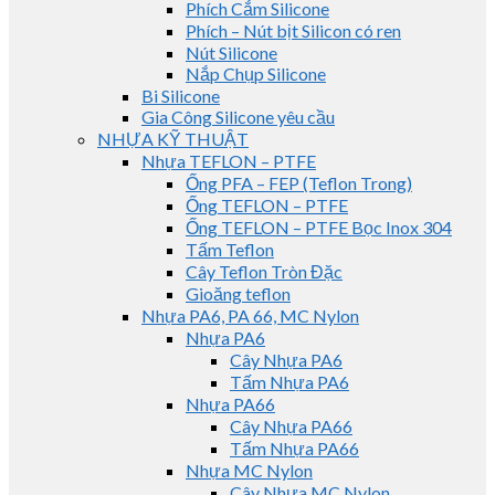
Phích Cắm Silicone
Phích – Nút bịt Silicon có ren
Nút Silicone
Nắp Chụp Silicone
Bi Silicone
Gia Công Silicone yêu cầu
NHỰA KỸ THUẬT
Nhựa TEFLON – PTFE
Ống PFA – FEP (Teflon Trong)
Ống TEFLON – PTFE
Ống TEFLON – PTFE Bọc Inox 304
Tấm Teflon
Cây Teflon Tròn Đặc
Gioăng teflon
Nhựa PA6, PA 66, MC Nylon
Nhựa PA6
Cây Nhựa PA6
Tấm Nhựa PA6
Nhựa PA66
Cây Nhựa PA66
Tấm Nhựa PA66
Nhựa MC Nylon
Cây Nhựa MC Nylon