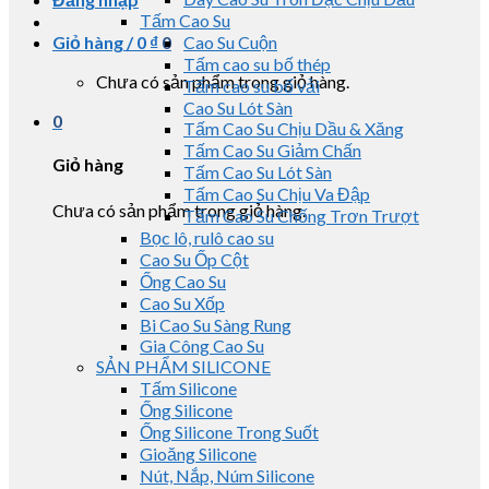
Tấm Cao Su
Giỏ hàng /
0
₫
0
Cao Su Cuộn
Tấm cao su bố thép
Chưa có sản phẩm trong giỏ hàng.
Tấm cao su bố vải
Cao Su Lót Sàn
0
Tấm Cao Su Chịu Dầu & Xăng
Tấm Cao Su Giảm Chấn
Giỏ hàng
Tấm Cao Su Lót Sàn
Tấm Cao Su Chịu Va Đập
Chưa có sản phẩm trong giỏ hàng.
Tấm Cao Su Chống Trơn Trượt
Bọc lô, rulô cao su
Cao Su Ốp Cột
Ống Cao Su
Cao Su Xốp
Bi Cao Su Sàng Rung
Gia Công Cao Su
SẢN PHẨM SILICONE
Tấm Silicone
Ống Silicone
Ống Silicone Trong Suốt
Gioăng Silicone
Nút, Nắp, Núm Silicone