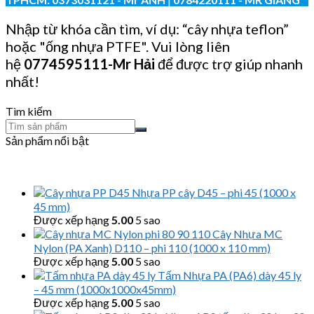
Nhập từ khóa cần tìm, ví dụ: “cây nhựa teflon”
hoặc "ống nhựa PTFE". Vui lòng liên
hệ
0774595111
-Mr Hải
để được trợ giúp nhanh
nhất!
Tìm kiếm
Sản phẩm nổi bật
Nhựa PP cây D45 – phi 45 (1000 x
45 mm)
Được xếp hạng
5.00
5 sao
Cây Nhựa MC
Nylon (PA Xanh) D110 – phi 110 (1000 x 110 mm)
Được xếp hạng
5.00
5 sao
Tấm Nhựa PA (PA6) dày 45 ly
– 45 mm (1000x1000x45mm)
Được xếp hạng
5.00
5 sao