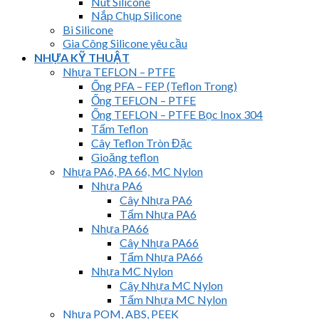
Nút Silicone
Nắp Chụp Silicone
Bi Silicone
Gia Công Silicone yêu cầu
NHỰA KỸ THUẬT
Nhựa TEFLON – PTFE
Ống PFA – FEP (Teflon Trong)
Ống TEFLON – PTFE
Ống TEFLON – PTFE Bọc Inox 304
Tấm Teflon
Cây Teflon Tròn Đặc
Gioăng teflon
Nhựa PA6, PA 66, MC Nylon
Nhựa PA6
Cây Nhựa PA6
Tấm Nhựa PA6
Nhựa PA66
Cây Nhựa PA66
Tấm Nhựa PA66
Nhựa MC Nylon
Cây Nhựa MC Nylon
Tấm Nhựa MC Nylon
Nhựa POM, ABS, PEEK