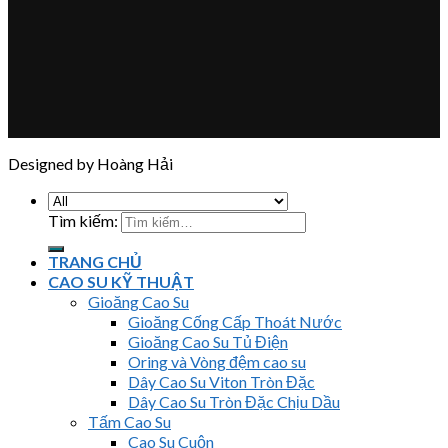
Designed by Hoàng Hải
Tìm kiếm:
TRANG CHỦ
CAO SU KỸ THUẬT
Gioăng Cao Su
Gioăng Cống Cấp Thoát Nước
Gioăng Cao Su Tủ Điện
Oring và Vòng đệm cao su
Dây Cao Su Viton Tròn Đặc
Dây Cao Su Tròn Đặc Chịu Dầu
Tấm Cao Su
Cao Su Cuộn