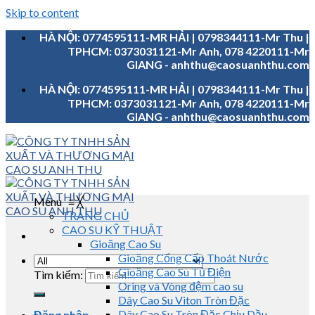
Skip to content
HÀ NỘI: 0774595111-MR HẢI | 0798344111-Mr Thu |
TPHCM: 0373031121-Mr Anh, 078 4220111-Mr
GIANG - anhthu@caosuanhthu.com
HÀ NỘI: 0774595111-MR HẢI | 0798344111-Mr Thu |
TPHCM: 0373031121-Mr Anh, 078 4220111-Mr
GIANG - anhthu@caosuanhthu.com
Menu
≡
╳
TRANG CHỦ
CAO SU KỸ THUẬT
Gioăng Cao Su
Gioăng Cống Cấp Thoát Nước
Gioăng Cao Su Tủ Điện
Tìm kiếm:
Oring và Vòng đệm cao su
Dây Cao Su Viton Tròn Đặc
Dây Cao Su Tròn Đặc Chịu Dầu
Đăng nhập