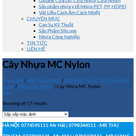
Gioăng Cửa Gỗ, Cửa Nhựa, Cửa Nhôm
Sản phẩm nhựa y tế (nhựa PET, PP, HDPE)
Vât Liệu Cách Âm Cách Nhiệt
CHUYÊN MỤC
Cao Su Kỹ Thuật
Sản Phẩm Silicone
Nhựa Công Nghiệp
TIN TỨC
LIÊN HỆ
Cây Nhựa MC Nylon
Trang chủ
/
Sản Phẩm Nhựa
/
Nhựa PA, PA 66, MC Nylon (PA
Xanh)
/
Nhựa MC Nylon
/
Cây Nhựa MC Nylon
Lọc
Showing all 17 results
HÀ NỘI:
0774595111
-Mr Hải
|
0798344111 - MR THU
TPHCM:
0373031121
- Mr ANH
|
0784220111 - MR GIANG