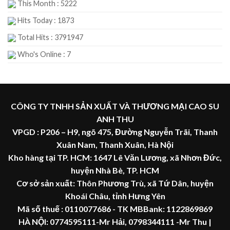
This Month : 5222
Hits Today : 1873
Total Hits : 3791947
Who's Online : 7
CÔNG TY TNHH SẢN XUẤT VÀ THƯƠNG MẠI CAO SU
ANH THU
VPGD : P206 – H9, ngõ 475, Đường Nguyễn Trãi, Thanh
Xuân Nam, Thanh Xuân, Hà Nội
Kho hàng tại TP. HCM: 1647 Lê Văn Lương, xã Nhơn Đức,
huyện Nhà Bè, TP. HCM
Cơ sở sản xuất: Thôn Phương Trù, xã Tứ Dân, huyện
Khoái Châu, tỉnh Hưng Yên
Mã số thuế :
0110077686
- TK MBBank: 1122869869
HÀ NỘI:
0774595111
-Mr Hải
,
0798344111 -Mr Thu
|