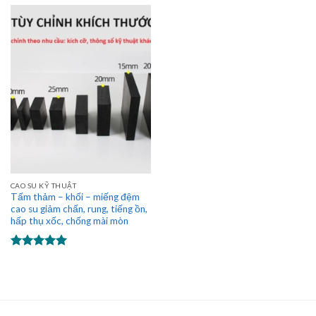
CAO SU KỸ THUẬT
Tấm thảm – khối – miếng đệm
cao su giảm chấn, rung, tiếng ồn,
hấp thụ xốc, chống mài mòn
Được xếp
hạng
5.00
5 sao