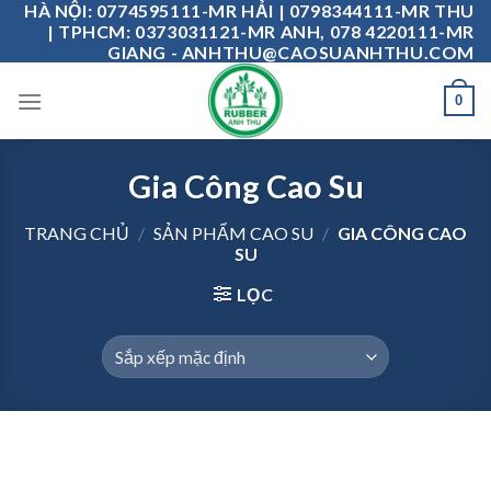
HÀ NỘI: 0774595111-MR HẢI | 0798344111-MR THU
Skip
| TPHCM: 0373031121-MR ANH, 078 4220111-MR
to
GIANG - ANHTHU@CAOSUANHTHU.COM
content
0
Gia Công Cao Su
TRANG CHỦ
/
SẢN PHẨM CAO SU
/
GIA CÔNG CAO
SU
LỌC