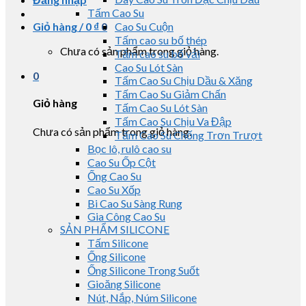
Tấm Cao Su
Giỏ hàng /
0
₫
0
Cao Su Cuộn
Tấm cao su bố thép
Chưa có sản phẩm trong giỏ hàng.
Tấm cao su bố vải
Cao Su Lót Sàn
0
Tấm Cao Su Chịu Dầu & Xăng
Tấm Cao Su Giảm Chấn
Giỏ hàng
Tấm Cao Su Lót Sàn
Tấm Cao Su Chịu Va Đập
Chưa có sản phẩm trong giỏ hàng.
Tấm Cao Su Chống Trơn Trượt
Bọc lô, rulô cao su
Cao Su Ốp Cột
Ống Cao Su
Cao Su Xốp
Bi Cao Su Sàng Rung
Gia Công Cao Su
SẢN PHẨM SILICONE
Tấm Silicone
Ống Silicone
Ống Silicone Trong Suốt
Gioăng Silicone
Nút, Nắp, Núm Silicone