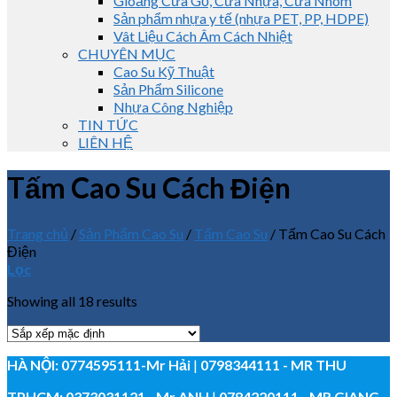
Gioăng Cửa Gỗ, Cửa Nhựa, Cửa Nhôm
Sản phẩm nhựa y tế (nhựa PET, PP, HDPE)
Vât Liệu Cách Âm Cách Nhiệt
CHUYÊN MỤC
Cao Su Kỹ Thuật
Sản Phẩm Silicone
Nhựa Công Nghiệp
TIN TỨC
LIÊN HỆ
Tấm Cao Su Cách Điện
Trang chủ
/
Sản Phẩm Cao Su
/
Tấm Cao Su
/
Tấm Cao Su Cách
Điện
Lọc
Showing all 18 results
HÀ NỘI:
0774595111
-Mr Hải
|
0798344111 - MR THU
TPHCM:
0373031121
- Mr ANH
|
0784220111 - MR GIANG