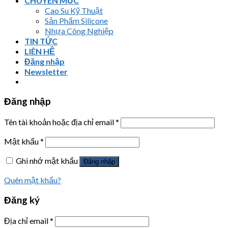
CHUYÊN MỤC
Cao Su Kỹ Thuật
Sản Phẩm Silicone
Nhựa Công Nghiệp
TIN TỨC
LIÊN HỆ
Đăng nhập
Newsletter
Đăng nhập
Tên tài khoản hoặc địa chỉ email
*
Mật khẩu
*
Ghi nhớ mật khẩu
Đăng nhập
Quên mật khẩu?
Đăng ký
Địa chỉ email
*