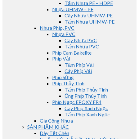
Tấm Nhựa PE – HDPE
Nhựa UHMW – PE
Cây Nhựa UHMW-PE
Tấm Nhựa UHMW-PE
Nhựa Phíp, PVC
Nhựa PVC
Cây Nhựa PVC
Tấm Nhựa PVC
Phíp Cam Bakelite
Phip Vải
Tấm Phíp Vải
Cây Phíp Vải
Phíp Sừng
Phíp Thủy Tinh
Tấm Phíp Thủy Tinh
Ống Phíp Thủy Tinh
Phíp Ngọc EPOXY FR4
Cây Phíp Xanh Ngọc
Tấm Phíp Xanh Ngọc
Gia Công Nhựa
SẢN PHẨM KHÁC
Dây Tết Chèn