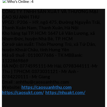
Who's Online : 4
CÔNG TY TNHH SẢN XUẤT VÀ THƯƠNG MẠI
CAO SU ANH THU
VPGD : P206 – H9, ngõ 475, Đường Nguyễn Trãi,
Thanh Xuân Nam, Thanh Xuân, Hà Nội
Kho hàng tại TP. HCM: 1647 Lê Văn Lương, xã
Nhơn Đức, huyện Nhà Bè, TP. HCM
Cơ sở sản xuất: Thôn Phương Trù, xã Tứ Dân,
huyện Khoái Châu, tỉnh Hưng Yên
Mã số thuế :
0110077686
- TK MBBank:
1122869869
HÀ NỘI:
0774595111
-Mr Hải
,
0798344111 -Mr
Thu
| TPHCM:
0373031121
- Mr Anh -
0784220111 - Mr
Giang
Email : anhthu@caosuanhthu.com
Website:
https://caosuanhthu.com
,
https://caosukt.com/
,
https://nhuakt.com/