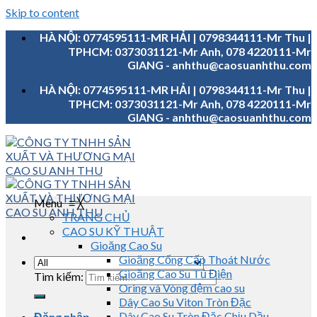
Skip to content
HÀ NỘI: 0774595111-MR HẢI | 0798344111-Mr Thu |
TPHCM: 0373031121-Mr Anh, 078 4220111-Mr
GIANG - anhthu@caosuanhthu.com
HÀ NỘI: 0774595111-MR HẢI | 0798344111-Mr Thu |
TPHCM: 0373031121-Mr Anh, 078 4220111-Mr
GIANG - anhthu@caosuanhthu.com
Menu
≡
╳
TRANG CHỦ
CAO SU KỸ THUẬT
Gioăng Cao Su
Gioăng Cống Cấp Thoát Nước
Gioăng Cao Su Tủ Điện
Tìm kiếm:
Oring và Vòng đệm cao su
Dây Cao Su Viton Tròn Đặc
Dây Cao Su Tròn Đặc Chịu Dầu
Đăng nhập