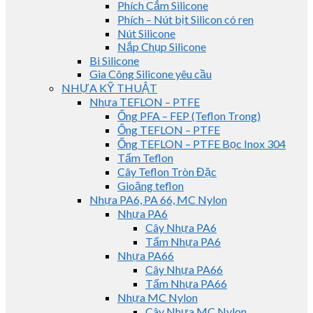
Phích Cắm Silicone
Phích – Nút bịt Silicon có ren
Nút Silicone
Nắp Chụp Silicone
Bi Silicone
Gia Công Silicone yêu cầu
NHỰA KỸ THUẬT
Nhựa TEFLON – PTFE
Ống PFA – FEP (Teflon Trong)
Ống TEFLON – PTFE
Ống TEFLON – PTFE Bọc Inox 304
Tấm Teflon
Cây Teflon Tròn Đặc
Gioăng teflon
Nhựa PA6, PA 66, MC Nylon
Nhựa PA6
Cây Nhựa PA6
Tấm Nhựa PA6
Nhựa PA66
Cây Nhựa PA66
Tấm Nhựa PA66
Nhựa MC Nylon
Cây Nhựa MC Nylon