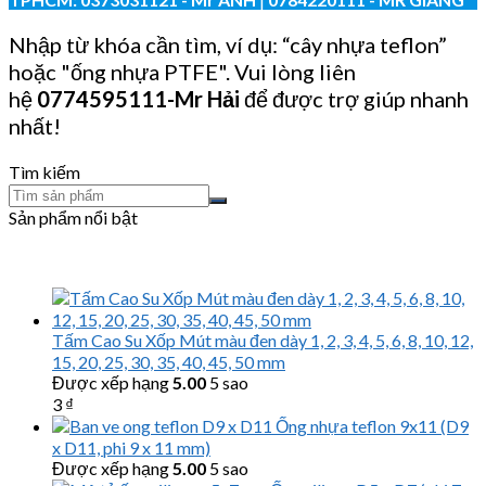
Nhập từ khóa cần tìm, ví dụ: “cây nhựa teflon”
hoặc "ống nhựa PTFE". Vui lòng liên
hệ
0774595111
-Mr Hải
để được trợ giúp nhanh
nhất!
Tìm kiếm
Sản phẩm nổi bật
Tấm Cao Su Xốp Mút màu đen dày 1, 2, 3, 4, 5, 6, 8, 10, 12,
15, 20, 25, 30, 35, 40, 45, 50 mm
Được xếp hạng
5.00
5 sao
3
₫
Ống nhựa teflon 9x11 (D9
x D11, phi 9 x 11 mm)
Được xếp hạng
5.00
5 sao