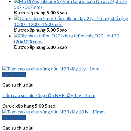
Ống silicon D5 x D7 (phi 7 -
5x7 - 5x7mm)
Được xếp hạng
5.00
5 sao
Tấm silicon dày 2 ly - 2mm ( khổ rộng
1000 - 1200 - 1500 mm)
Được xếp hạng
5.00
5 sao
Nhựa teflon cây D20 - phi 20
(20x1000mm)
Được xếp hạng
5.00
5 sao
Quick View
Cao su chịu dầu
Tấm cao su chịu xăng dầu NBR dầy 1 ly – 1mm
Được xếp hạng
5.00
5 sao
Quick View
Cao su chịu dầu