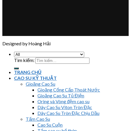
Designed by Hoàng Hải
Tìm kiếm:
TRANG CHỦ
CAO SU KỸ THUẬT
Gioăng Cao Su
Gioăng Cống Cấp Thoát Nước
Gioăng Cao Su Tủ Điện
Oring và Vòng đệm cao su
Dây Cao Su Viton Tròn Đặc
Dây Cao Su Tròn Đặc Chịu Dầu
Tấm Cao Su
Cao Su Cuộn
Tấm cao su bố thép