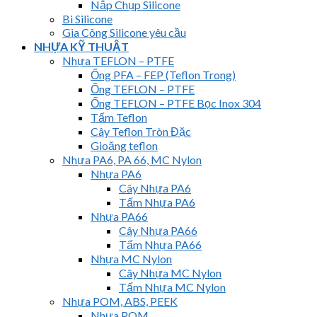
Nắp Chụp Silicone
Bi Silicone
Gia Công Silicone yêu cầu
NHỰA KỸ THUẬT
Nhựa TEFLON – PTFE
Ống PFA – FEP (Teflon Trong)
Ống TEFLON – PTFE
Ống TEFLON – PTFE Bọc Inox 304
Tấm Teflon
Cây Teflon Tròn Đặc
Gioăng teflon
Nhựa PA6, PA 66, MC Nylon
Nhựa PA6
Cây Nhựa PA6
Tấm Nhựa PA6
Nhựa PA66
Cây Nhựa PA66
Tấm Nhựa PA66
Nhựa MC Nylon
Cây Nhựa MC Nylon
Tấm Nhựa MC Nylon
Nhựa POM, ABS, PEEK
Nhựa POM