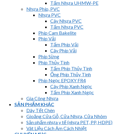
Tấm Nhựa UHMW-PE
Nhựa Phíp, PVC
Nhựa PVC
Cây Nhựa PVC
Tấm Nhựa PVC
Phíp Cam Bakelite
Phip Vải
Tấm Phíp Vải
Cây Phíp Vải
Phíp Sừng
Phíp Thủy Tinh
Tấm Phíp Thủy Tinh
Ống Phíp Thủy Tinh
Phíp Ngọc EPOXY FR4
Cây Phíp Xanh Ngọc
Tấm Phíp Xanh Ngọc
Gia Công Nhựa
SẢN PHẨM KHÁC
Dây Tết Chèn
Gioăng Cửa Gỗ, Cửa Nhựa, Cửa Nhôm
Sản phẩm nhựa y tế (nhựa PET, PP, HDPE)
Vât Liệu Cách Âm Cách Nhiệt