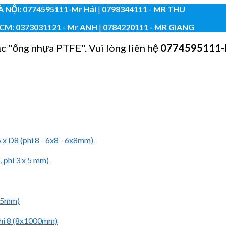
À NỘI:
0774595111
-Mr Hải
|
0798344111 - MR THU
CM:
0373031121
- Mr ANH
|
0784220111 - MR GIANG
ặc "ống nhựa PTFE". Vui lòng liên hệ
0774595111
-
 x D8 (phi 8 - 6x8 - 6x8mm)
 phi 3 x 5 mm)
 45mm)
phi 8 (8x1000mm)