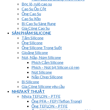
Bọc lô, rulô cao su
Cao Su Ốp Cột
Ống Cao Su
Cao Su Xốp
Bi Cao Su Sàng Rung
Gia Công Cao Su
SẢN PHẨM SILICONE
Tấm Silicone
Ống Silicone
Ống Silicone Trong Suốt
Gioăng Silicone
Nút, Nắp, Núm Silicone
Phích Cắm Silicone
Phích – Nút bịt Silicon có ren
Nút Silicone
Nắp Chụp Silicone
Bi Silicone
Gia Công Silicone yêu cầu
NHỰA KỸ THUẬT
Nhựa TEFLON – PTFE
Ống PFA – FEP (Teflon Trong)
Ống TEFLON – PTFE