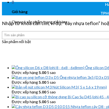
0
H
Giỏ hàng
TPH
Chưa có sản phẩm trong giỏ hàng.
Nhập từ khóa cần tìm, ví dụ: “cây nhựa teflon” ho
Tìm
kiếm
Sản phẩm nổi bật
Ống silicon D6
Được xếp hạng
5.00
5 sao
Ống nhựa teflon 3x5 (D3 x D5,
Được xếp hạng
5.00
5 sao
Nút Silicon M3 ( 5 x 1.6 x 19 mm)
Được xếp hạng
5.00
5 sao
Bi Cao Su D45 (phi 45 -
Được xếp hạng
5.00
5 sao
Nhựa teflon cây D8 - 