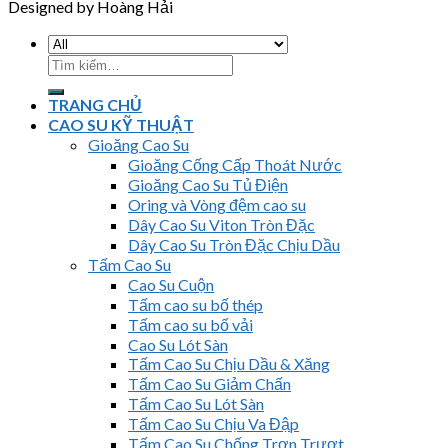
Designed by Hoàng Hải
Tìm
kiếm:
TRANG CHỦ
CAO SU KỸ THUẬT
Gioăng Cao Su
Gioăng Cống Cấp Thoát Nước
Gioăng Cao Su Tủ Điện
Oring và Vòng đệm cao su
Dây Cao Su Viton Tròn Đặc
Dây Cao Su Tròn Đặc Chịu Dầu
Tấm Cao Su
Cao Su Cuộn
Tấm cao su bố thép
Tấm cao su bố vải
Cao Su Lót Sàn
Tấm Cao Su Chịu Dầu & Xăng
Tấm Cao Su Giảm Chấn
Tấm Cao Su Lót Sàn
Tấm Cao Su Chịu Va Đập
Tấm Cao Su Chống Trơn Trượt