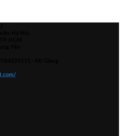
U
uân, Hà Nội
 TP. HCM
Hưng Yên
0784220111 - Mr
Giang
t.com/