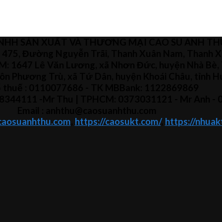
NHH SẢN XUẤT VÀ THƯƠNG MẠI CAO SU ANH TH
 475, Đường Nguyễn Trãi, Thanh Xuân Nam, Thanh X
CM: 1647 Lê Văn Lương, xã Nhơn Đức, huyện Nhà Bè,
ôn Phương Trù, xã Tứ Dân, huyện Khoái Châu, tỉnh 
 thuế :
0110077686
- TK MBBank: 1122869869
8344111 -Mr Thu
| TPHCM:
0373031121
- Mr Anh -
Email : anhthu@caosuanhthu.com
/caosuanhthu.com
,
https://caosukt.com/
,
https://nhuak