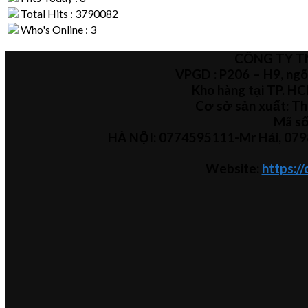
Total Hits : 3790082
Who's Online : 3
CÔNG TY T
VPGD : P206 – H9, ngõ
Kho hàng tại TP. H
Cơ sở sản xuất: Th
Mã số
HÀ NỘI:
0774595111
-Mr Hải
,
079
Website:
https:/