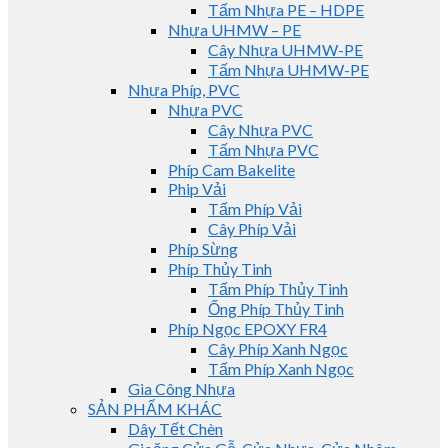
Tấm Nhựa PE – HDPE
Nhựa UHMW – PE
Cây Nhựa UHMW-PE
Tấm Nhựa UHMW-PE
Nhựa Phíp, PVC
Nhựa PVC
Cây Nhựa PVC
Tấm Nhựa PVC
Phíp Cam Bakelite
Phip Vải
Tấm Phíp Vải
Cây Phíp Vải
Phíp Sừng
Phíp Thủy Tinh
Tấm Phíp Thủy Tinh
Ống Phíp Thủy Tinh
Phíp Ngọc EPOXY FR4
Cây Phíp Xanh Ngọc
Tấm Phíp Xanh Ngọc
Gia Công Nhựa
SẢN PHẨM KHÁC
Dây Tết Chèn