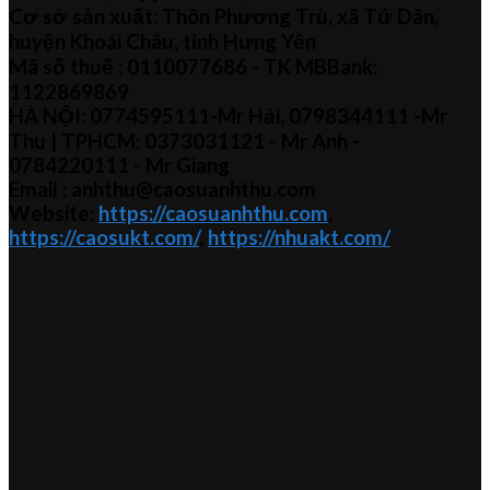
Cơ sở sản xuất: Thôn Phương Trù, xã Tứ Dân,
huyện Khoái Châu, tỉnh Hưng Yên
Mã số thuế :
0110077686
- TK MBBank:
1122869869
HÀ NỘI:
0774595111
-Mr Hải
,
0798344111 -Mr
Thu
| TPHCM:
0373031121
- Mr Anh -
0784220111 - Mr
Giang
Email : anhthu@caosuanhthu.com
Website:
https://caosuanhthu.com
,
https://caosukt.com/
,
https://nhuakt.com/