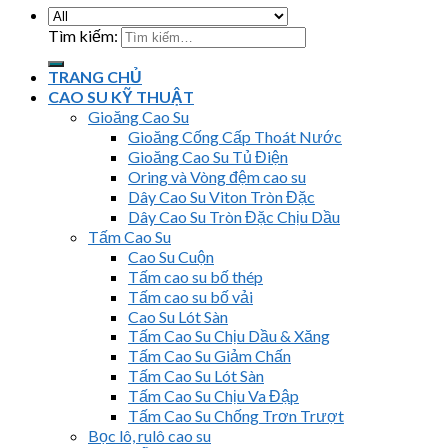
Tìm kiếm:
TRANG CHỦ
CAO SU KỸ THUẬT
Gioăng Cao Su
Gioăng Cống Cấp Thoát Nước
Gioăng Cao Su Tủ Điện
Oring và Vòng đệm cao su
Dây Cao Su Viton Tròn Đặc
Dây Cao Su Tròn Đặc Chịu Dầu
Tấm Cao Su
Cao Su Cuộn
Tấm cao su bố thép
Tấm cao su bố vải
Cao Su Lót Sàn
Tấm Cao Su Chịu Dầu & Xăng
Tấm Cao Su Giảm Chấn
Tấm Cao Su Lót Sàn
Tấm Cao Su Chịu Va Đập
Tấm Cao Su Chống Trơn Trượt
Bọc lô, rulô cao su