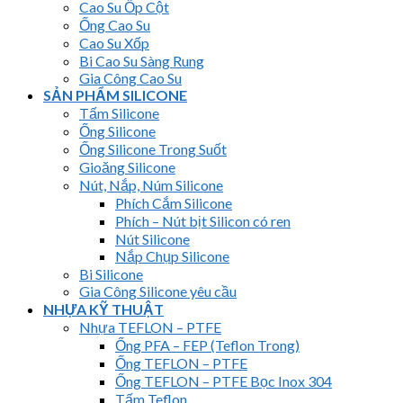
Cao Su Ốp Cột
Ống Cao Su
Cao Su Xốp
Bi Cao Su Sàng Rung
Gia Công Cao Su
SẢN PHẨM SILICONE
Tấm Silicone
Ống Silicone
Ống Silicone Trong Suốt
Gioăng Silicone
Nút, Nắp, Núm Silicone
Phích Cắm Silicone
Phích – Nút bịt Silicon có ren
Nút Silicone
Nắp Chụp Silicone
Bi Silicone
Gia Công Silicone yêu cầu
NHỰA KỸ THUẬT
Nhựa TEFLON – PTFE
Ống PFA – FEP (Teflon Trong)
Ống TEFLON – PTFE
Ống TEFLON – PTFE Bọc Inox 304
Tấm Teflon