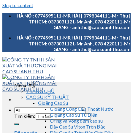
Skip to content
HÀ NỘI: 0774595111-MR HẢI | 0798344111-Mr Thu |
TPHCM: 0373031121-Mr Anh, 078 4220111-Mr
GIANG - anhthu@caosuanhthu.com
HÀ NỘI: 0774595111-MR HẢI | 0798344111-Mr Thu |
TPHCM: 0373031121-Mr Anh, 078 4220111-Mr
GIANG - anhthu@caosuanhthu.com
Menu
≡
╳
TRANG CHỦ
CAO SU KỸ THUẬT
Gioăng Cao Su
Gioăng Cống Cấp Thoát Nước
Gioăng Cao Su Tủ Điện
Tìm kiếm:
Oring và Vòng đệm cao su
Dây Cao Su Viton Tròn Đặc
Dây Cao Su Tròn Đặc Chịu Dầu
Đăng nhập