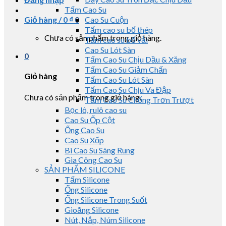
Tấm Cao Su
Giỏ hàng /
0
₫
0
Cao Su Cuộn
Tấm cao su bố thép
Chưa có sản phẩm trong giỏ hàng.
Tấm cao su bố vải
Cao Su Lót Sàn
0
Tấm Cao Su Chịu Dầu & Xăng
Tấm Cao Su Giảm Chấn
Giỏ hàng
Tấm Cao Su Lót Sàn
Tấm Cao Su Chịu Va Đập
Chưa có sản phẩm trong giỏ hàng.
Tấm Cao Su Chống Trơn Trượt
Bọc lô, rulô cao su
Cao Su Ốp Cột
Ống Cao Su
Cao Su Xốp
Bi Cao Su Sàng Rung
Gia Công Cao Su
SẢN PHẨM SILICONE
Tấm Silicone
Ống Silicone
Ống Silicone Trong Suốt
Gioăng Silicone
Nút, Nắp, Núm Silicone