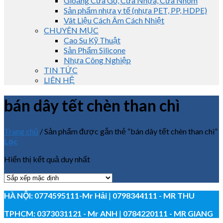
Gioăng Cửa Gỗ, Cửa Nhựa, Cửa Nhôm
Sản phẩm nhựa y tế (nhựa PET, PP, HDPE)
Vât Liệu Cách Âm Cách Nhiệt
CHUYÊN MỤC
Cao Su Kỹ Thuật
Sản Phẩm Silicone
Nhựa Công Nghiệp
TIN TỨC
LIÊN HỆ
bán dây tết chèn than chì
Trang chủ
/
Sản phẩm được gắn thẻ “bán dây tết chèn than chì”
Lọc
Hiển thị kết quả duy nhất
HÀ NỘI:
0774595111
-Mr Hải
|
0798344111 - MR THU
TPHCM:
0373031121
- Mr ANH
|
0784220111 - MR GIANG