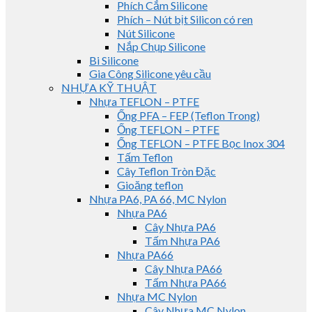
Phích Cắm Silicone
Phích – Nút bịt Silicon có ren
Nút Silicone
Nắp Chụp Silicone
Bi Silicone
Gia Công Silicone yêu cầu
NHỰA KỸ THUẬT
Nhựa TEFLON – PTFE
Ống PFA – FEP (Teflon Trong)
Ống TEFLON – PTFE
Ống TEFLON – PTFE Bọc Inox 304
Tấm Teflon
Cây Teflon Tròn Đặc
Gioăng teflon
Nhựa PA6, PA 66, MC Nylon
Nhựa PA6
Cây Nhựa PA6
Tấm Nhựa PA6
Nhựa PA66
Cây Nhựa PA66
Tấm Nhựa PA66
Nhựa MC Nylon
Cây Nhựa MC Nylon