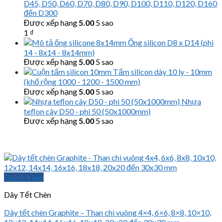
D45, D50, D60, D70, D80, D90, D100, D110, D120, D160
đến D300
Được xếp hạng
5.00
5 sao
1
₫
Ống silicon D8 x D14 (phi
14 - 8x14 - 8x14mm)
Được xếp hạng
5.00
5 sao
Tấm silicon dày 10 ly - 10mm
(khổ rộng 1000 - 1200 - 1500 mm)
Được xếp hạng
5.00
5 sao
Nhựa
teflon cây D50 - phi 50 (50x1000mm)
Được xếp hạng
5.00
5 sao
Quick View
Dây Tết Chèn
Dây tết chèn Graphite – Than chì vuông 4×4, 6×6, 8×8, 10×10,