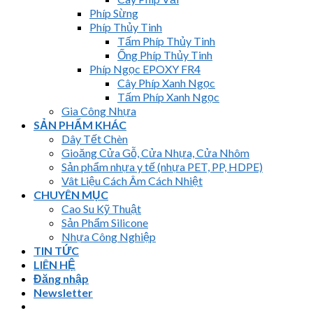
Phíp Sừng
Phíp Thủy Tinh
Tấm Phíp Thủy Tinh
Ống Phíp Thủy Tinh
Phíp Ngọc EPOXY FR4
Cây Phíp Xanh Ngọc
Tấm Phíp Xanh Ngọc
Gia Công Nhựa
SẢN PHẨM KHÁC
Dây Tết Chèn
Gioăng Cửa Gỗ, Cửa Nhựa, Cửa Nhôm
Sản phẩm nhựa y tế (nhựa PET, PP, HDPE)
Vât Liệu Cách Âm Cách Nhiệt
CHUYÊN MỤC
Cao Su Kỹ Thuật
Sản Phẩm Silicone
Nhựa Công Nghiệp
TIN TỨC
LIÊN HỆ
Đăng nhập
Newsletter