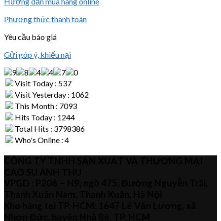
Hướng dẫn mua hàng online
Phương thức thanh toán
Yêu cầu báo giá
Gửi góp ý, khiếu nại
Visit Today : 537
Visit Yesterday : 1062
This Month : 7093
Hits Today : 1244
Total Hits : 3798386
Who's Online : 4
CÔNG TY TNHH SẢN XUẤT VÀ THƯƠNG MẠI
CAO SU ANH THU
VPGD : P206 – H9, ngõ 475, Đường Nguyễn Trãi,
Thanh Xuân Nam, Thanh Xuân, Hà Nội
Kho hàng tại TP. HCM: 1647 Lê Văn Lương, xã
Nhơn Đức, huyện Nhà Bè, TP. HCM