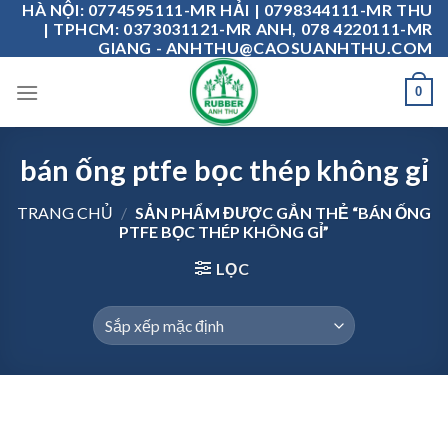
HÀ NỘI: 0774595111-MR HẢI | 0798344111-MR THU
Skip
| TPHCM: 0373031121-MR ANH, 078 4220111-MR
to
GIANG - ANHTHU@CAOSUANHTHU.COM
content
0
bán ống ptfe bọc thép không gỉ
TRANG CHỦ
/
SẢN PHẨM ĐƯỢC GẮN THẺ “BÁN ỐNG
PTFE BỌC THÉP KHÔNG GỈ”
LỌC