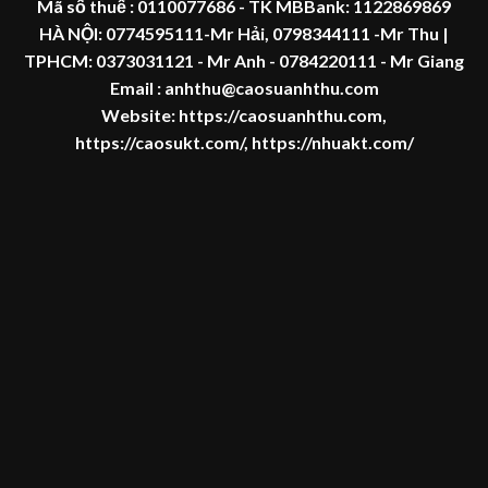
Mã số thuế :
0110077686
- TK MBBank: 1122869869
HÀ NỘI:
0774595111
-Mr Hải
,
0798344111 -Mr Thu
|
TPHCM:
0373031121
- Mr Anh -
0784220111 - Mr
Giang
Email : anhthu@caosuanhthu.com
Website:
https://caosuanhthu.com
,
https://caosukt.com/
,
https://nhuakt.com/