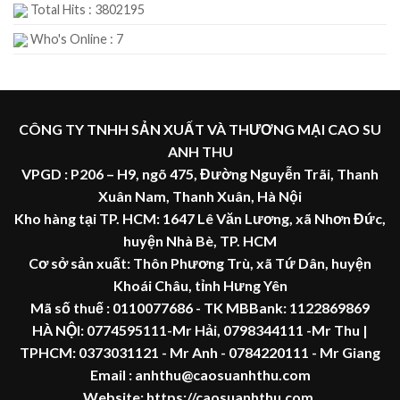
Total Hits : 3802195
Who's Online : 7
CÔNG TY TNHH SẢN XUẤT VÀ THƯƠNG MẠI CAO SU
ANH THU
VPGD : P206 – H9, ngõ 475, Đường Nguyễn Trãi, Thanh
Xuân Nam, Thanh Xuân, Hà Nội
Kho hàng tại TP. HCM: 1647 Lê Văn Lương, xã Nhơn Đức,
huyện Nhà Bè, TP. HCM
Cơ sở sản xuất: Thôn Phương Trù, xã Tứ Dân, huyện
Khoái Châu, tỉnh Hưng Yên
Mã số thuế :
0110077686
- TK MBBank: 1122869869
HÀ NỘI:
0774595111
-Mr Hải
,
0798344111 -Mr Thu
|
TPHCM:
0373031121
- Mr Anh -
0784220111 - Mr
Giang
Email : anhthu@caosuanhthu.com
Website:
https://caosuanhthu.com
,