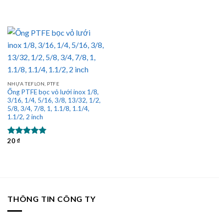
NHỰA TEFLON, PTFE
Ống PTFE bọc vỏ lưới inox 1/8,
3/16, 1/4, 5/16, 3/8, 13/32, 1/2,
5/8, 3/4, 7/8, 1, 1.1/8, 1.1/4,
1.1/2, 2 inch
20
₫
Được xếp
hạng
5.00
5 sao
THÔNG TIN CÔNG TY