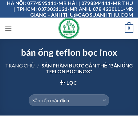
HÀ NỘI: 0774595111-MR HẢI | 0798344111-MR THU
Skip
| TPHCM: 0373031121-MR ANH, 078 4220111-MR
to
GIANG - ANHTHU@CAOSUANHTHU.COM
content
0
bán ống teflon bọc inox
TRANG CHỦ
/
SẢN PHẨM ĐƯỢC GẮN THẺ “BÁN ỐNG
TEFLON BỌC INOX”
LỌC