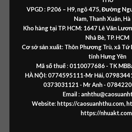
VPGD : P206 – H9, ngõ 475, Đường Ngu
Nam, Thanh Xuân, Hà
Kho hàng tại TP. HCM: 1647 Lê Văn Lươn
Nhà Bè, TP. HCM
Cơ sở sản xuất: Thôn Phương Trù, xã Tứ 
tỉnh Hưng Yên
Mã số thuế :
0110077686
- TK MBB
HÀ NỘI:
0774595111
-Mr Hải
,
07983441
0373031121
- Mr Anh -
0784220
Email : anhthu@caosuanh
Website:
https://caosuanhthu.com
,
ht
https://nhuakt.com