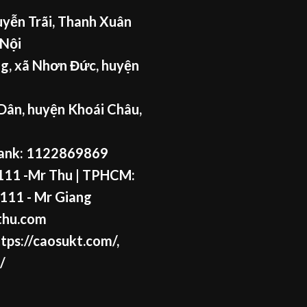
yễn Trãi, Thanh Xuân
 Nội
g, xã Nhơn Đức, huyện
Dân, huyện Khoái Châu,
ank: 1122869869
11 -Mr Thu
| TPHCM:
111 - Mr
Giang
thu.com
tps://caosukt.com/
,
/