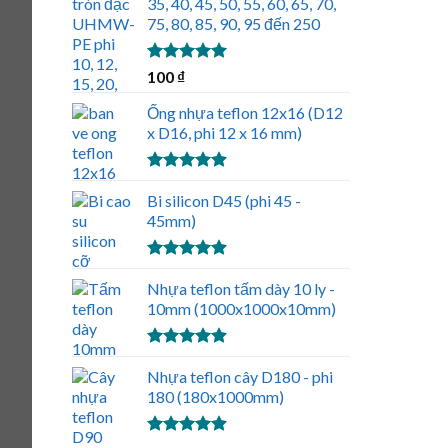
35, 40, 45, 50, 55, 60, 65, 70,
75, 80, 85, 90, 95 đến 250
Được xếp
100
₫
hạng
5.00
5 sao
Ống nhựa teflon 12x16 (D12
x D16, phi 12 x 16 mm)
Được xếp
hạng
Bi silicon D45 (phi 45 -
5.00
5 sao
45mm)
Được xếp
hạng
Nhựa teflon tấm dày 10 ly -
5.00
5 sao
10mm (1000x1000x10mm)
Được xếp
hạng
Nhựa teflon cây D180 - phi
5.00
5 sao
180 (180x1000mm)
Được xếp