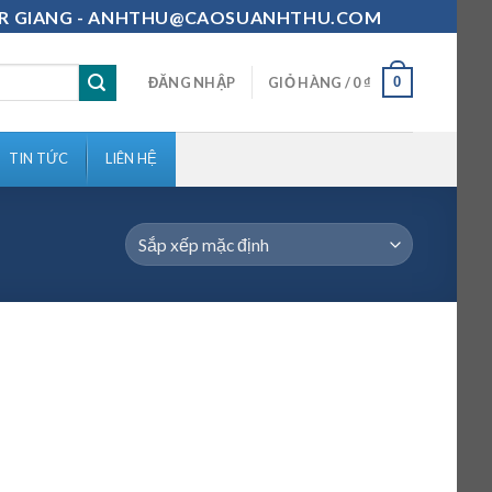
111-MR GIANG - ANHTHU@CAOSUANHTHU.COM
0
ĐĂNG NHẬP
GIỎ HÀNG /
0
₫
TIN TỨC
LIÊN HỆ