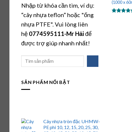
(1000 x 6
Nhập từ khóa cần tìm, ví dụ:
“cây nhựa teflon” hoặc "ống
Được xếp
hạng
5.00
nhựa PTFE". Vui lòng liên
5 sao
hệ
0774595111
-Mr Hải
để
được trợ giúp nhanh nhất!
Tìm
kiếm
SẢN PHẨM NỔI BẬT
Cây nhựa tròn đặc UHMW-
PE phi 10, 12, 15, 20, 25, 30,