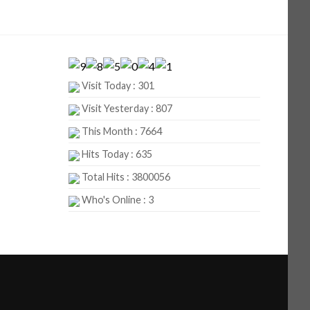
Visit Today : 301
Visit Yesterday : 807
This Month : 7664
Hits Today : 635
Total Hits : 3800056
Who's Online : 3