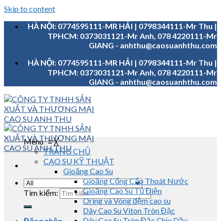
Skip to content
HÀ NỘI: 0774595111-MR HẢI | 0798344111-Mr Thu |
TPHCM: 0373031121-Mr Anh, 078 4220111-Mr
GIANG - anhthu@caosuanhthu.com
HÀ NỘI: 0774595111-MR HẢI | 0798344111-Mr Thu |
TPHCM: 0373031121-Mr Anh, 078 4220111-Mr
GIANG - anhthu@caosuanhthu.com
Menu
≡
╳
TRANG CHỦ
CAO SU KỸ THUẬT
Gioăng Cao Su
Gioăng Cống Cấp Thoát Nước
Gioăng Cao Su Tủ Điện
Tìm kiếm:
Oring và Vòng đệm cao su
Dây Cao Su Viton Tròn Đặc
Dây Cao Su Tròn Đặc Chịu Dầu
Đăng nhập