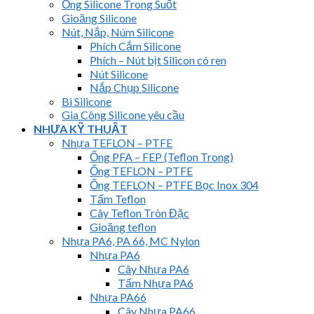
Ống Silicone Trong Suốt
Gioăng Silicone
Nút, Nắp, Núm Silicone
Phích Cắm Silicone
Phích – Nút bịt Silicon có ren
Nút Silicone
Nắp Chụp Silicone
Bi Silicone
Gia Công Silicone yêu cầu
NHỰA KỸ THUẬT
Nhựa TEFLON – PTFE
Ống PFA – FEP (Teflon Trong)
Ống TEFLON – PTFE
Ống TEFLON – PTFE Bọc Inox 304
Tấm Teflon
Cây Teflon Tròn Đặc
Gioăng teflon
Nhựa PA6, PA 66, MC Nylon
Nhựa PA6
Cây Nhựa PA6
Tấm Nhựa PA6
Nhựa PA66
Cây Nhựa PA66