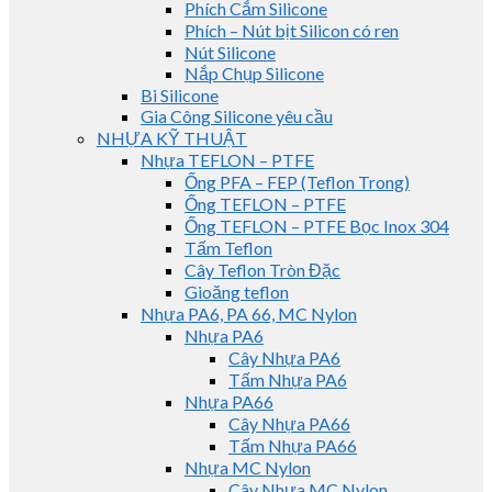
Phích Cắm Silicone
Phích – Nút bịt Silicon có ren
Nút Silicone
Nắp Chụp Silicone
Bi Silicone
Gia Công Silicone yêu cầu
NHỰA KỸ THUẬT
Nhựa TEFLON – PTFE
Ống PFA – FEP (Teflon Trong)
Ống TEFLON – PTFE
Ống TEFLON – PTFE Bọc Inox 304
Tấm Teflon
Cây Teflon Tròn Đặc
Gioăng teflon
Nhựa PA6, PA 66, MC Nylon
Nhựa PA6
Cây Nhựa PA6
Tấm Nhựa PA6
Nhựa PA66
Cây Nhựa PA66
Tấm Nhựa PA66
Nhựa MC Nylon
Cây Nhựa MC Nylon