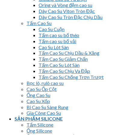
Oring và Vòng đệm cao su
Dây Cao Su Viton Tròn Đặc
Dây Cao Su Tròn Đặc Chịu Dầu
Tấm Cao Su
Cao Su Cuộn
Tấm cao su bố thép
Tấm cao su bố vải
Cao Su Lót Sàn
Tấm Cao Su Chịu Dầu & Xăng
Tấm Cao Su Giảm Chấn
Tấm Cao Su Lót Sàn
Tấm Cao Su Chịu Va Đập
Tấm Cao Su Chống Trơn Trượt
Bọc lô, rulô cao su
Cao Su Ốp Cột
Ống Cao Su
Cao Su Xốp
Bi Cao Su Sàng Rung
Gia Công Cao Su
SẢN PHẨM SILICONE
Tấm Silicone
Ống Silicone