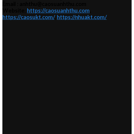
Email : anhthu@caosuanhthu.com
Website:
https://caosuanhthu.com
,
https://caosukt.com/
,
https://nhuakt.com/