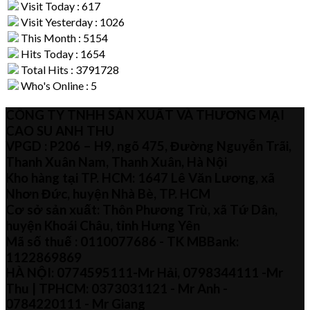
Visit Today : 617
Visit Yesterday : 1026
This Month : 5154
Hits Today : 1654
Total Hits : 3791728
Who's Online : 5
CÔNG TY TNHH SẢN XUẤT VÀ THƯƠNG MẠI
CAO SU ANH THU
VPGD : P206 – H9, ngõ 475, Đường Nguyễn Trãi,
Thanh Xuân Nam, Thanh Xuân, Hà Nội
Kho hàng tại TP. HCM: 1647 Lê Văn Lương, xã
Nhơn Đức, huyện Nhà Bè, TP. HCM
Cơ sở sản xuất: Thôn Phương Trù, xã Tứ Dân,
huyện Khoái Châu, tỉnh Hưng Yên
Mã số thuế :
0110077686
- TK MBBank:
1122869869
HÀ NỘI:
0774595111
-Mr Hải
,
0798344111 -Mr
Thu
| TPHCM:
0373031121
- Mr Anh -
0784220111 - Mr
Giang