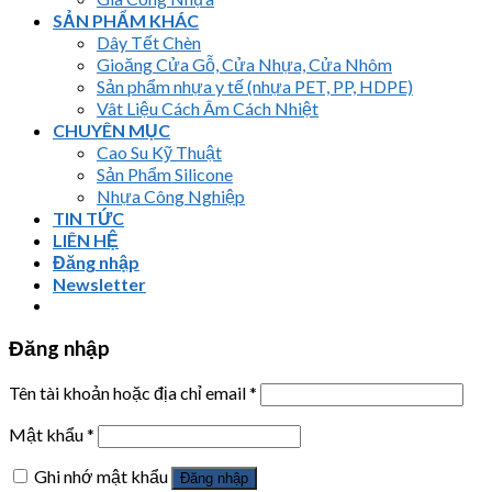
SẢN PHẨM KHÁC
Dây Tết Chèn
Gioăng Cửa Gỗ, Cửa Nhựa, Cửa Nhôm
Sản phẩm nhựa y tế (nhựa PET, PP, HDPE)
Vât Liệu Cách Âm Cách Nhiệt
CHUYÊN MỤC
Cao Su Kỹ Thuật
Sản Phẩm Silicone
Nhựa Công Nghiệp
TIN TỨC
LIÊN HỆ
Đăng nhập
Newsletter
Đăng nhập
Tên tài khoản hoặc địa chỉ email
*
Mật khẩu
*
Ghi nhớ mật khẩu
Đăng nhập