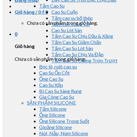
Tấm Cao Su
Giỏ hàng /
0
₫
0
Cao Su Cuộn
Tấm cao su bố thép
Chưa có sản phẩm trong giỏ hàng.
Tấm cao su bố vải
Cao Su Lót Sàn
0
Tấm Cao Su Chịu Dầu & Xăng
Tấm Cao Su Giảm Chấn
Giỏ hàng
Tấm Cao Su Lót Sàn
Tấm Cao Su Chịu Va Đập
Chưa có sản phẩm trong giỏ hàng.
Tấm Cao Su Chống Trơn Trượt
Bọc lô, rulô cao su
Cao Su Ốp Cột
Ống Cao Su
Cao Su Xốp
Bi Cao Su Sàng Rung
Gia Công Cao Su
SẢN PHẨM SILICONE
Tấm Silicone
Ống Silicone
Ống Silicone Trong Suốt
Gioăng Silicone
Nút, Nắp, Núm Silicone