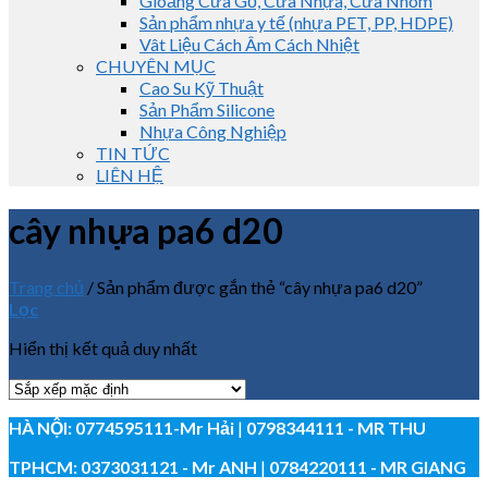
Gioăng Cửa Gỗ, Cửa Nhựa, Cửa Nhôm
Sản phẩm nhựa y tế (nhựa PET, PP, HDPE)
Vât Liệu Cách Âm Cách Nhiệt
CHUYÊN MỤC
Cao Su Kỹ Thuật
Sản Phẩm Silicone
Nhựa Công Nghiệp
TIN TỨC
LIÊN HỆ
cây nhựa pa6 d20
Trang chủ
/
Sản phẩm được gắn thẻ “cây nhựa pa6 d20”
Lọc
Hiển thị kết quả duy nhất
HÀ NỘI:
0774595111
-Mr Hải
|
0798344111 - MR THU
TPHCM:
0373031121
- Mr ANH
|
0784220111 - MR GIANG