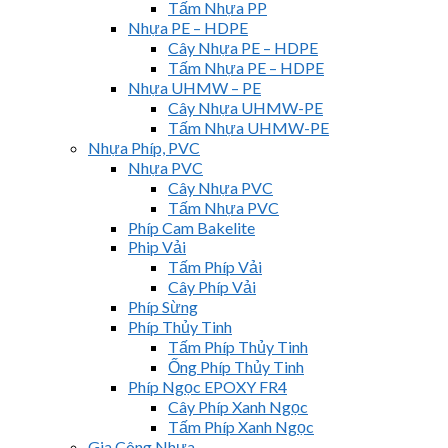
Tấm Nhựa PP
Nhựa PE – HDPE
Cây Nhựa PE – HDPE
Tấm Nhựa PE – HDPE
Nhựa UHMW – PE
Cây Nhựa UHMW-PE
Tấm Nhựa UHMW-PE
Nhựa Phíp, PVC
Nhựa PVC
Cây Nhựa PVC
Tấm Nhựa PVC
Phíp Cam Bakelite
Phip Vải
Tấm Phíp Vải
Cây Phíp Vải
Phíp Sừng
Phíp Thủy Tinh
Tấm Phíp Thủy Tinh
Ống Phíp Thủy Tinh
Phíp Ngọc EPOXY FR4
Cây Phíp Xanh Ngọc
Tấm Phíp Xanh Ngọc
Gia Công Nhựa