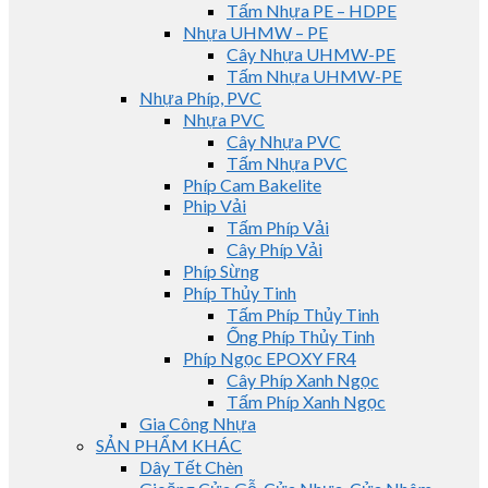
Tấm Nhựa PE – HDPE
Nhựa UHMW – PE
Cây Nhựa UHMW-PE
Tấm Nhựa UHMW-PE
Nhựa Phíp, PVC
Nhựa PVC
Cây Nhựa PVC
Tấm Nhựa PVC
Phíp Cam Bakelite
Phip Vải
Tấm Phíp Vải
Cây Phíp Vải
Phíp Sừng
Phíp Thủy Tinh
Tấm Phíp Thủy Tinh
Ống Phíp Thủy Tinh
Phíp Ngọc EPOXY FR4
Cây Phíp Xanh Ngọc
Tấm Phíp Xanh Ngọc
Gia Công Nhựa
SẢN PHẨM KHÁC
Dây Tết Chèn