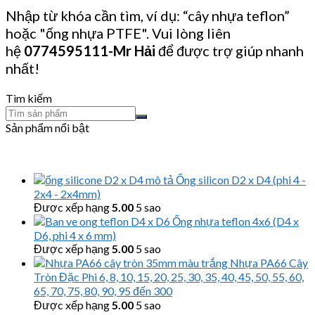
Nhập từ khóa cần tìm, ví dụ: “cây nhựa teflon”
hoặc "ống nhựa PTFE". Vui lòng liên
hệ
0774595111
-Mr Hải
để được trợ giúp nhanh
nhất!
Tìm kiếm
Sản phẩm nổi bật
Ống silicon D2 x D4 (phi 4 -
2x4 - 2x4mm)
Được xếp hạng
5.00
5 sao
Ống nhựa teflon 4x6 (D4 x
D6, phi 4 x 6 mm)
Được xếp hạng
5.00
5 sao
Nhựa PA66 Cây
Tròn Đặc Phi 6, 8, 10, 15, 20, 25, 30, 35, 40, 45, 50, 55, 60,
65, 70, 75, 80, 90, 95 đến 300
Được xếp hạng
5.00
5 sao