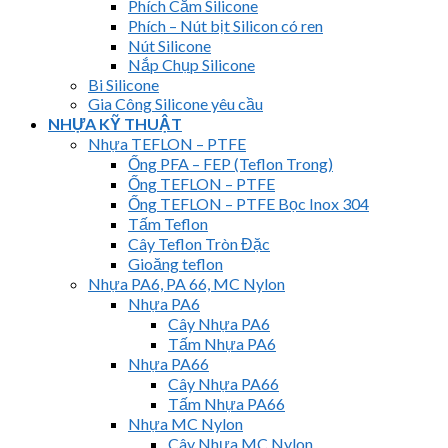
Phích Cắm Silicone
Phích – Nút bịt Silicon có ren
Nút Silicone
Nắp Chụp Silicone
Bi Silicone
Gia Công Silicone yêu cầu
NHỰA KỸ THUẬT
Nhựa TEFLON – PTFE
Ống PFA – FEP (Teflon Trong)
Ống TEFLON – PTFE
Ống TEFLON – PTFE Bọc Inox 304
Tấm Teflon
Cây Teflon Tròn Đặc
Gioăng teflon
Nhựa PA6, PA 66, MC Nylon
Nhựa PA6
Cây Nhựa PA6
Tấm Nhựa PA6
Nhựa PA66
Cây Nhựa PA66
Tấm Nhựa PA66
Nhựa MC Nylon
Cây Nhựa MC Nylon