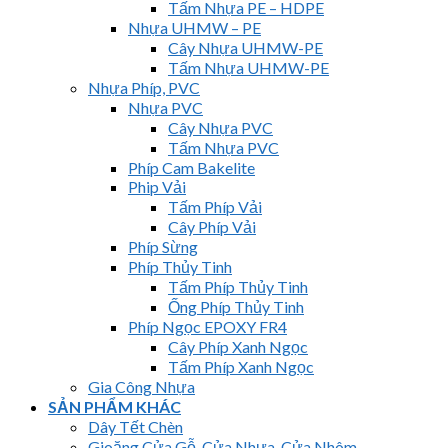
Tấm Nhựa PE – HDPE
Nhựa UHMW – PE
Cây Nhựa UHMW-PE
Tấm Nhựa UHMW-PE
Nhựa Phíp, PVC
Nhựa PVC
Cây Nhựa PVC
Tấm Nhựa PVC
Phíp Cam Bakelite
Phip Vải
Tấm Phíp Vải
Cây Phíp Vải
Phíp Sừng
Phíp Thủy Tinh
Tấm Phíp Thủy Tinh
Ống Phíp Thủy Tinh
Phíp Ngọc EPOXY FR4
Cây Phíp Xanh Ngọc
Tấm Phíp Xanh Ngọc
Gia Công Nhựa
SẢN PHẨM KHÁC
Dây Tết Chèn
Gioăng Cửa Gỗ, Cửa Nhựa, Cửa Nhôm