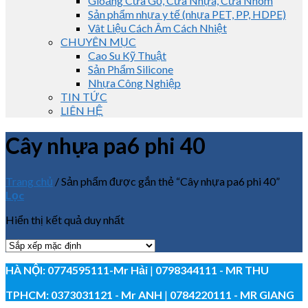
Gioăng Cửa Gỗ, Cửa Nhựa, Cửa Nhôm
Sản phẩm nhựa y tế (nhựa PET, PP, HDPE)
Vât Liệu Cách Âm Cách Nhiệt
CHUYÊN MỤC
Cao Su Kỹ Thuật
Sản Phẩm Silicone
Nhựa Công Nghiệp
TIN TỨC
LIÊN HỆ
Cây nhựa pa6 phi 40
Trang chủ
/
Sản phẩm được gắn thẻ “Cây nhựa pa6 phi 40”
Lọc
Hiển thị kết quả duy nhất
HÀ NỘI:
0774595111
-Mr Hải
|
0798344111 - MR THU
TPHCM:
0373031121
- Mr ANH
|
0784220111 - MR GIANG