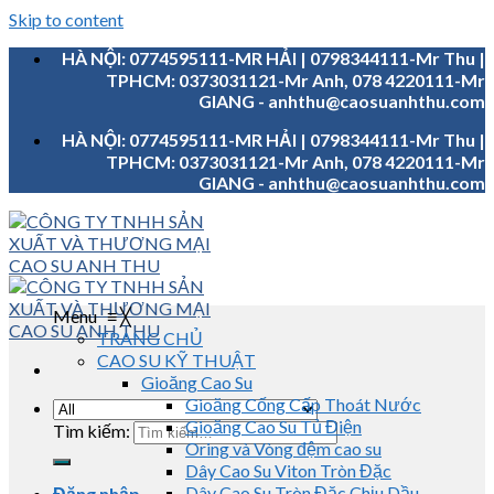
Skip to content
HÀ NỘI: 0774595111-MR HẢI | 0798344111-Mr Thu |
TPHCM: 0373031121-Mr Anh, 078 4220111-Mr
GIANG - anhthu@caosuanhthu.com
HÀ NỘI: 0774595111-MR HẢI | 0798344111-Mr Thu |
TPHCM: 0373031121-Mr Anh, 078 4220111-Mr
GIANG - anhthu@caosuanhthu.com
Menu
≡
╳
TRANG CHỦ
CAO SU KỸ THUẬT
Gioăng Cao Su
Gioăng Cống Cấp Thoát Nước
Gioăng Cao Su Tủ Điện
Tìm kiếm:
Oring và Vòng đệm cao su
Dây Cao Su Viton Tròn Đặc
Dây Cao Su Tròn Đặc Chịu Dầu
Đăng nhập