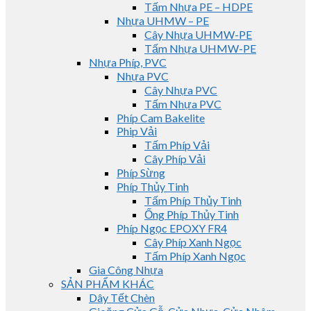
Tấm Nhựa PE – HDPE
Nhựa UHMW – PE
Cây Nhựa UHMW-PE
Tấm Nhựa UHMW-PE
Nhựa Phíp, PVC
Nhựa PVC
Cây Nhựa PVC
Tấm Nhựa PVC
Phíp Cam Bakelite
Phip Vải
Tấm Phíp Vải
Cây Phíp Vải
Phíp Sừng
Phíp Thủy Tinh
Tấm Phíp Thủy Tinh
Ống Phíp Thủy Tinh
Phíp Ngọc EPOXY FR4
Cây Phíp Xanh Ngọc
Tấm Phíp Xanh Ngọc
Gia Công Nhựa
SẢN PHẨM KHÁC
Dây Tết Chèn