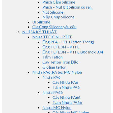
Phích Cắm Silicone
Phích – Nút bịt Silicon có ren
Nút Silicone
Nắp Chụp Silicone
Bi Silicone
Gia Công Silicone yêu cầu
NHỰA KỸ THUẬT
Nhựa TEFLON – PTFE
Ống PFA – FEP (Teflon Trong)
Ống TEFLON – PTFE
Ống TEFLON – PTFE Bọc Inox 304
Tấm Teflon
Cây Teflon Tròn Đặc
Gioăng teflon
Nhựa PA6, PA 66, MC Nylon
Nhựa PA6
Cây Nhựa PA6
Tấm Nhựa PA6
Nhựa PA66
Cây Nhựa PA66
Tấm Nhựa PA66
Nhựa MC Nylon
Cây Nhựa MC Nylon