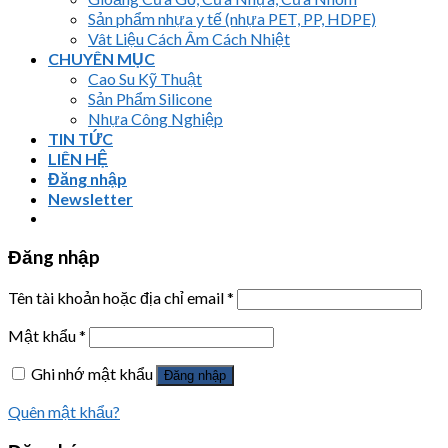
Sản phẩm nhựa y tế (nhựa PET, PP, HDPE)
Vât Liệu Cách Âm Cách Nhiệt
CHUYÊN MỤC
Cao Su Kỹ Thuật
Sản Phẩm Silicone
Nhựa Công Nghiệp
TIN TỨC
LIÊN HỆ
Đăng nhập
Newsletter
Đăng nhập
Tên tài khoản hoặc địa chỉ email
*
Mật khẩu
*
Ghi nhớ mật khẩu
Đăng nhập
Quên mật khẩu?