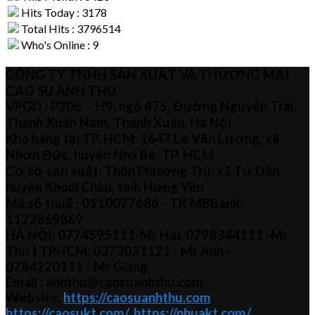
Hits Today : 3178
Total Hits : 3796514
Who's Online : 9
CÔNG TY TNHH SẢN XUẤT VÀ THƯƠNG MẠI
CAO SU ANH THU
VPGD : P206 – H9, ngõ 475, Đường Nguyễn Trãi,
Thanh Xuân Nam, Thanh Xuân, Hà Nội
Kho hàng tại TP. HCM: 1647 Lê Văn Lương, xã
Nhơn Đức, huyện Nhà Bè, TP. HCM
Cơ sở sản xuất: Thôn Phương Trù, xã Tứ Dân,
huyện Khoái Châu, tỉnh Hưng Yên
Mã số thuế :
0110077686
- TK MBBank:
1122869869
HÀ NỘI:
0774595111
-Mr Hải
,
0798344111 -Mr
Thu
| TPHCM:
0373031121
- Mr Anh -
0784220111 - Mr
Giang
Email : anhthu@caosuanhthu.com
Website:
https://caosuanhthu.com
,
https://caosukt.com/
,
https://nhuakt.com/