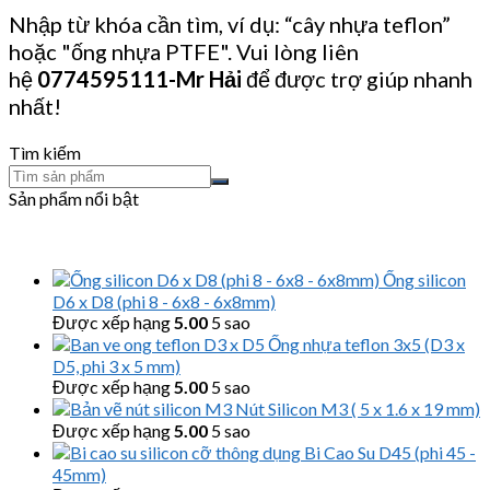
Nhập từ khóa cần tìm, ví dụ: “cây nhựa teflon”
hoặc "ống nhựa PTFE". Vui lòng liên
hệ
0774595111
-Mr Hải
để được trợ giúp nhanh
nhất!
Tìm kiếm
Sản phẩm nổi bật
Ống silicon
D6 x D8 (phi 8 - 6x8 - 6x8mm)
Được xếp hạng
5.00
5 sao
Ống nhựa teflon 3x5 (D3 x
D5, phi 3 x 5 mm)
Được xếp hạng
5.00
5 sao
Nút Silicon M3 ( 5 x 1.6 x 19 mm)
Được xếp hạng
5.00
5 sao
Bi Cao Su D45 (phi 45 -
45mm)