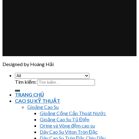
Designed by Hoàng Hải
Tìm kiếm:
TRANG CHỦ
CAO SU KỸ THUẬT
Gioăng Cao Su
Gioăng Cống Cấp Thoát Nước
Gioăng Cao Su Tủ Điện
Oring và Vòng đệm cao su
Dây Cao Su Viton Tròn Đặc
Dây Cao Su Tròn Đặc Chịu Dầu