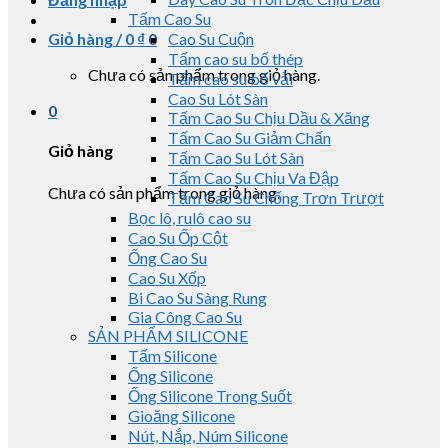
Tấm Cao Su
Giỏ hàng /
0
₫
0
Cao Su Cuộn
Tấm cao su bố thép
Chưa có sản phẩm trong giỏ hàng.
Tấm cao su bố vải
Cao Su Lót Sàn
0
Tấm Cao Su Chịu Dầu & Xăng
Tấm Cao Su Giảm Chấn
Giỏ hàng
Tấm Cao Su Lót Sàn
Tấm Cao Su Chịu Va Đập
Chưa có sản phẩm trong giỏ hàng.
Tấm Cao Su Chống Trơn Trượt
Bọc lô, rulô cao su
Cao Su Ốp Cột
Ống Cao Su
Cao Su Xốp
Bi Cao Su Sàng Rung
Gia Công Cao Su
SẢN PHẨM SILICONE
Tấm Silicone
Ống Silicone
Ống Silicone Trong Suốt
Gioăng Silicone
Nút, Nắp, Núm Silicone