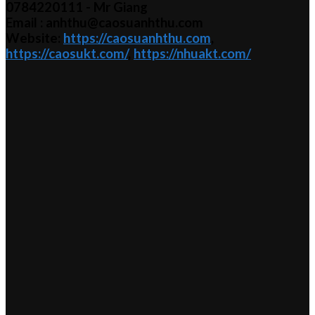
0784220111 - Mr
Giang
Email : anhthu@caosuanhthu.com
Website:
https://caosuanhthu.com
,
https://caosukt.com/
,
https://nhuakt.com/