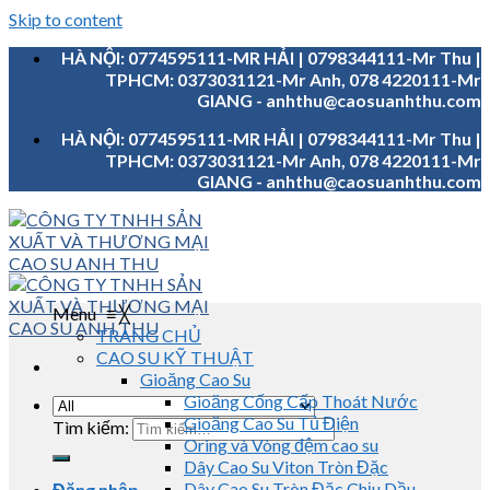
Skip to content
HÀ NỘI: 0774595111-MR HẢI | 0798344111-Mr Thu |
TPHCM: 0373031121-Mr Anh, 078 4220111-Mr
GIANG - anhthu@caosuanhthu.com
HÀ NỘI: 0774595111-MR HẢI | 0798344111-Mr Thu |
TPHCM: 0373031121-Mr Anh, 078 4220111-Mr
GIANG - anhthu@caosuanhthu.com
Menu
≡
╳
TRANG CHỦ
CAO SU KỸ THUẬT
Gioăng Cao Su
Gioăng Cống Cấp Thoát Nước
Gioăng Cao Su Tủ Điện
Tìm kiếm:
Oring và Vòng đệm cao su
Dây Cao Su Viton Tròn Đặc
Dây Cao Su Tròn Đặc Chịu Dầu
Đăng nhập