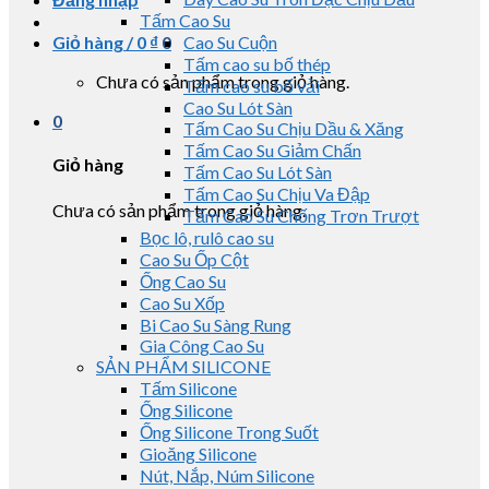
Tấm Cao Su
Giỏ hàng /
0
₫
0
Cao Su Cuộn
Tấm cao su bố thép
Chưa có sản phẩm trong giỏ hàng.
Tấm cao su bố vải
Cao Su Lót Sàn
0
Tấm Cao Su Chịu Dầu & Xăng
Tấm Cao Su Giảm Chấn
Giỏ hàng
Tấm Cao Su Lót Sàn
Tấm Cao Su Chịu Va Đập
Chưa có sản phẩm trong giỏ hàng.
Tấm Cao Su Chống Trơn Trượt
Bọc lô, rulô cao su
Cao Su Ốp Cột
Ống Cao Su
Cao Su Xốp
Bi Cao Su Sàng Rung
Gia Công Cao Su
SẢN PHẨM SILICONE
Tấm Silicone
Ống Silicone
Ống Silicone Trong Suốt
Gioăng Silicone
Nút, Nắp, Núm Silicone