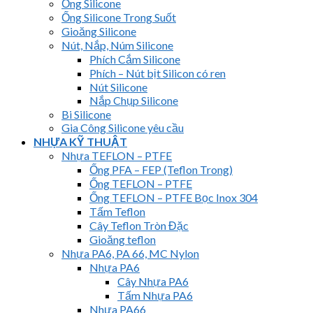
Ống Silicone
Ống Silicone Trong Suốt
Gioăng Silicone
Nút, Nắp, Núm Silicone
Phích Cắm Silicone
Phích – Nút bịt Silicon có ren
Nút Silicone
Nắp Chụp Silicone
Bi Silicone
Gia Công Silicone yêu cầu
NHỰA KỸ THUẬT
Nhựa TEFLON – PTFE
Ống PFA – FEP (Teflon Trong)
Ống TEFLON – PTFE
Ống TEFLON – PTFE Bọc Inox 304
Tấm Teflon
Cây Teflon Tròn Đặc
Gioăng teflon
Nhựa PA6, PA 66, MC Nylon
Nhựa PA6
Cây Nhựa PA6
Tấm Nhựa PA6
Nhựa PA66