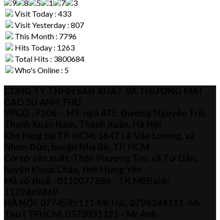
Visit Today : 433
Visit Yesterday : 807
This Month : 7796
Hits Today : 1263
Total Hits : 3800684
Who's Online : 5
CÔNG TY TNHH SẢN XUẤT VÀ THƯƠNG MẠI
CAO SU ANH THU
VPGD : P206 – H9, ngõ 475, Đường Nguyễn Trãi,
Thanh Xuân Nam, Thanh Xuân, Hà Nội
Kho hàng tại TP. HCM: 1647 Lê Văn Lương, xã
Nhơn Đức, huyện Nhà Bè, TP. HCM
Cơ sở sản xuất: Thôn Phương Trù, xã Tứ Dân,
huyện Khoái Châu, tỉnh Hưng Yên
Mã số thuế :
0110077686
- TK MBBank:
1122869869
HÀ NỘI:
0774595111
-Mr Hải
,
0798344111 -Mr
Thu
| TPHCM:
0373031121
- Mr Anh -