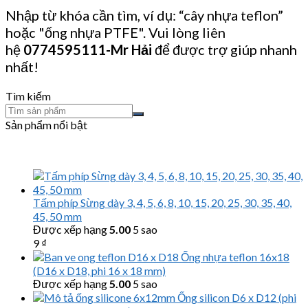
Nhập từ khóa cần tìm, ví dụ: “cây nhựa teflon”
hoặc "ống nhựa PTFE". Vui lòng liên
hệ
0774595111
-Mr Hải
để được trợ giúp nhanh
nhất!
Tìm kiếm
Sản phẩm nổi bật
Tấm phíp Sừng dày 3, 4, 5, 6, 8, 10, 15, 20, 25, 30, 35, 40,
45, 50 mm
Được xếp hạng
5.00
5 sao
9
₫
Ống nhựa teflon 16x18
(D16 x D18, phi 16 x 18 mm)
Được xếp hạng
5.00
5 sao
Ống silicon D6 x D12 (phi