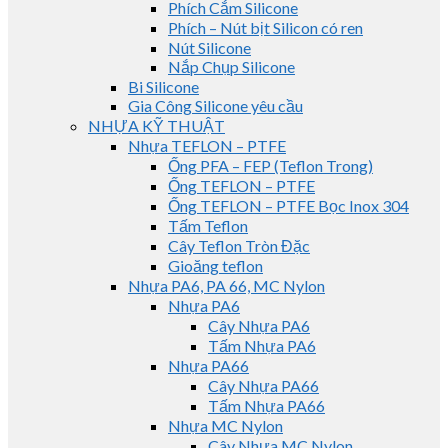
Phích Cắm Silicone
Phích – Nút bịt Silicon có ren
Nút Silicone
Nắp Chụp Silicone
Bi Silicone
Gia Công Silicone yêu cầu
NHỰA KỸ THUẬT
Nhựa TEFLON – PTFE
Ống PFA – FEP (Teflon Trong)
Ống TEFLON – PTFE
Ống TEFLON – PTFE Bọc Inox 304
Tấm Teflon
Cây Teflon Tròn Đặc
Gioăng teflon
Nhựa PA6, PA 66, MC Nylon
Nhựa PA6
Cây Nhựa PA6
Tấm Nhựa PA6
Nhựa PA66
Cây Nhựa PA66
Tấm Nhựa PA66
Nhựa MC Nylon
Cây Nhựa MC Nylon