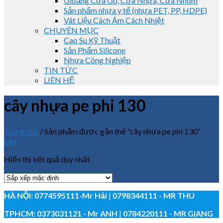
Gioăng Cửa Gỗ, Cửa Nhựa, Cửa Nhôm
Sản phẩm nhựa y tế (nhựa PET, PP, HDPE)
Vât Liệu Cách Âm Cách Nhiệt
CHUYÊN MỤC
Cao Su Kỹ Thuật
Sản Phẩm Silicone
Nhựa Công Nghiệp
TIN TỨC
LIÊN HỆ
cây nhựa pe phi 130
Trang chủ
/
Sản phẩm được gắn thẻ “cây nhựa pe phi 130”
Lọc
Hiển thị kết quả duy nhất
HÀ NỘI:
0774595111
-Mr Hải
|
0798344111 - MR THU
TPHCM:
0373031121
- Mr ANH
|
0784220111 - MR GIANG