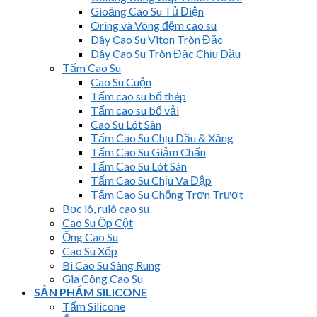
Gioăng Cao Su Tủ Điện
Oring và Vòng đệm cao su
Dây Cao Su Viton Tròn Đặc
Dây Cao Su Tròn Đặc Chịu Dầu
Tấm Cao Su
Cao Su Cuộn
Tấm cao su bố thép
Tấm cao su bố vải
Cao Su Lót Sàn
Tấm Cao Su Chịu Dầu & Xăng
Tấm Cao Su Giảm Chấn
Tấm Cao Su Lót Sàn
Tấm Cao Su Chịu Va Đập
Tấm Cao Su Chống Trơn Trượt
Bọc lô, rulô cao su
Cao Su Ốp Cột
Ống Cao Su
Cao Su Xốp
Bi Cao Su Sàng Rung
Gia Công Cao Su
SẢN PHẨM SILICONE
Tấm Silicone