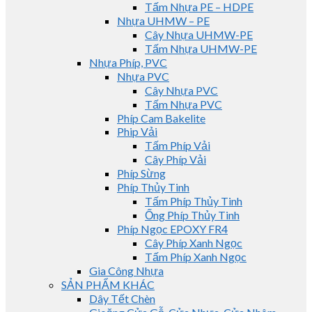
Tấm Nhựa PE – HDPE
Nhựa UHMW – PE
Cây Nhựa UHMW-PE
Tấm Nhựa UHMW-PE
Nhựa Phíp, PVC
Nhựa PVC
Cây Nhựa PVC
Tấm Nhựa PVC
Phíp Cam Bakelite
Phip Vải
Tấm Phíp Vải
Cây Phíp Vải
Phíp Sừng
Phíp Thủy Tinh
Tấm Phíp Thủy Tinh
Ống Phíp Thủy Tinh
Phíp Ngọc EPOXY FR4
Cây Phíp Xanh Ngọc
Tấm Phíp Xanh Ngọc
Gia Công Nhựa
SẢN PHẨM KHÁC
Dây Tết Chèn