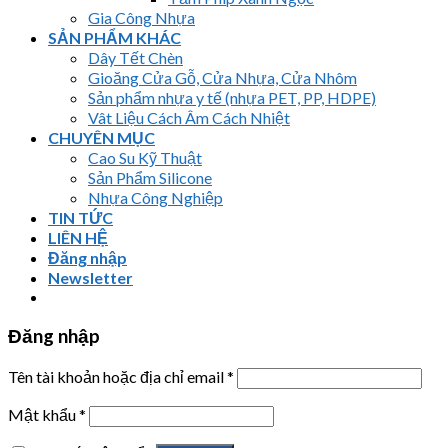
Gia Công Nhựa
SẢN PHẨM KHÁC
Dây Tết Chèn
Gioăng Cửa Gỗ, Cửa Nhựa, Cửa Nhôm
Sản phẩm nhựa y tế (nhựa PET, PP, HDPE)
Vât Liệu Cách Âm Cách Nhiệt
CHUYÊN MỤC
Cao Su Kỹ Thuật
Sản Phẩm Silicone
Nhựa Công Nghiệp
TIN TỨC
LIÊN HỆ
Đăng nhập
Newsletter
Đăng nhập
Tên tài khoản hoặc địa chỉ email
*
Mật khẩu
*