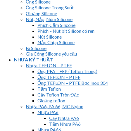
Ống Silicone
Ống Silicone Trong Suốt
Gioăng Silicone
Nút, Nắp, Núm Silicone
Phích Cắm Silicone
Phích – Nút bịt Silicon có ren
Nút Silicone
Nắp Chụp Silicone
Bi Silicone
Gia Công Silicone yêu cầu
NHỰA KỸ THUẬT
Nhựa TEFLON – PTFE
Ống PFA – FEP (Teflon Trong)
Ống TEFLON – PTFE
Ống TEFLON – PTFE Bọc Inox 304
Tấm Teflon
Cây Teflon Tròn Đặc
Gioăng teflon
Nhựa PA6, PA 66, MC Nylon
Nhựa PA6
Cây Nhựa PA6
Tấm Nhựa PA6
Nhựa PA66