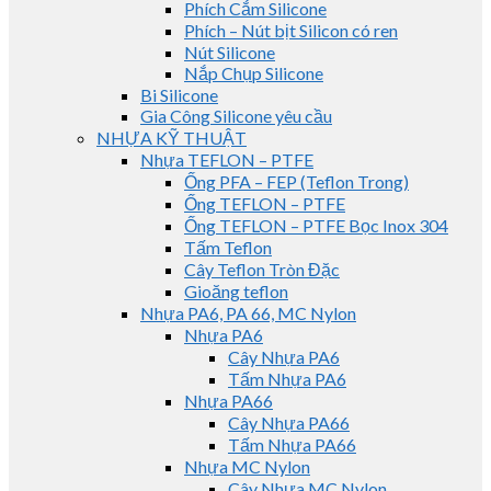
Phích Cắm Silicone
Phích – Nút bịt Silicon có ren
Nút Silicone
Nắp Chụp Silicone
Bi Silicone
Gia Công Silicone yêu cầu
NHỰA KỸ THUẬT
Nhựa TEFLON – PTFE
Ống PFA – FEP (Teflon Trong)
Ống TEFLON – PTFE
Ống TEFLON – PTFE Bọc Inox 304
Tấm Teflon
Cây Teflon Tròn Đặc
Gioăng teflon
Nhựa PA6, PA 66, MC Nylon
Nhựa PA6
Cây Nhựa PA6
Tấm Nhựa PA6
Nhựa PA66
Cây Nhựa PA66
Tấm Nhựa PA66
Nhựa MC Nylon
Cây Nhựa MC Nylon