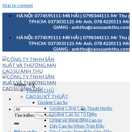
Skip to content
HÀ NỘI: 0774595111-MR HẢI | 0798344111-Mr Thu |
TPHCM: 0373031121-Mr Anh, 078 4220111-Mr
GIANG - anhthu@caosuanhthu.com
HÀ NỘI: 0774595111-MR HẢI | 0798344111-Mr Thu |
TPHCM: 0373031121-Mr Anh, 078 4220111-Mr
GIANG - anhthu@caosuanhthu.com
Menu
≡
╳
TRANG CHỦ
CAO SU KỸ THUẬT
Gioăng Cao Su
Gioăng Cống Cấp Thoát Nước
Gioăng Cao Su Tủ Điện
Tìm kiếm:
Oring và Vòng đệm cao su
Dây Cao Su Viton Tròn Đặc
Dây Cao Su Tròn Đặc Chịu Dầu
Đăng nhập