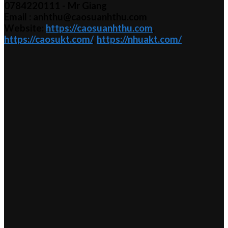
0784220111 - Mr
Giang
Email : anhthu@caosuanhthu.com
Website:
https://caosuanhthu.com
,
https://caosukt.com/
,
https://nhuakt.com/