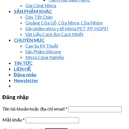
Gia Công Nhựa
SẢN PHẨM KHÁC
Dây Tết Chèn
Gioăng Cửa Gỗ, Cửa Nhựa, Cửa Nhôm
Sản phẩm nhựa y tế (nhựa PET, PP, HDPE)
Vât Liệu Cách Âm Cách Nhiệt
CHUYÊN MỤC
Cao Su Kỹ Thuật
Sản Phẩm Silicone
Nhựa Công Nghiệp
TIN TỨC
LIÊN HỆ
Đăng nhập
Newsletter
Đăng nhập
Tên tài khoản hoặc địa chỉ email
*
Mật khẩu
*