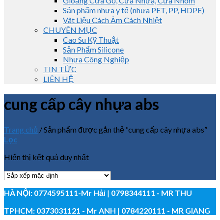
Gioăng Cửa Gỗ, Cửa Nhựa, Cửa Nhôm
Sản phẩm nhựa y tế (nhựa PET, PP, HDPE)
Vât Liệu Cách Âm Cách Nhiệt
CHUYÊN MỤC
Cao Su Kỹ Thuật
Sản Phẩm Silicone
Nhựa Công Nghiệp
TIN TỨC
LIÊN HỆ
cung cấp cây nhựa abs
Trang chủ
/
Sản phẩm được gắn thẻ “cung cấp cây nhựa abs”
Lọc
Hiển thị kết quả duy nhất
HÀ NỘI:
0774595111
-Mr Hải
|
0798344111 - MR THU
TPHCM:
0373031121
- Mr ANH
|
0784220111 - MR GIANG