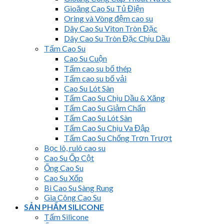
Gioăng Cao Su Tủ Điện
Oring và Vòng đệm cao su
Dây Cao Su Viton Tròn Đặc
Dây Cao Su Tròn Đặc Chịu Dầu
Tấm Cao Su
Cao Su Cuộn
Tấm cao su bố thép
Tấm cao su bố vải
Cao Su Lót Sàn
Tấm Cao Su Chịu Dầu & Xăng
Tấm Cao Su Giảm Chấn
Tấm Cao Su Lót Sàn
Tấm Cao Su Chịu Va Đập
Tấm Cao Su Chống Trơn Trượt
Bọc lô, rulô cao su
Cao Su Ốp Cột
Ống Cao Su
Cao Su Xốp
Bi Cao Su Sàng Rung
Gia Công Cao Su
SẢN PHẨM SILICONE
Tấm Silicone