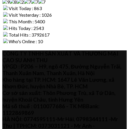
Visit Today : 863
Visit Yesterday : 1026
This Month : 5400
Hits Today : 2543
Total Hits : 3792617
Who's Online : 10
CÔNG TY TNHH SẢN XUẤT VÀ THƯƠNG MẠI
CAO SU ANH THU
VPGD : P206 – H9, ngõ 475, Đường Nguyễn Trãi,
Thanh Xuân Nam, Thanh Xuân, Hà Nội
Kho hàng tại TP. HCM: 1647 Lê Văn Lương, xã
Nhơn Đức, huyện Nhà Bè, TP. HCM
Cơ sở sản xuất: Thôn Phương Trù, xã Tứ Dân,
huyện Khoái Châu, tỉnh Hưng Yên
Mã số thuế :
0110077686
- TK MBBank:
1122869869
HÀ NỘI:
0774595111
-Mr Hải
,
0798344111 -Mr
Thu
| TPHCM:
0373031121
- Mr Anh -