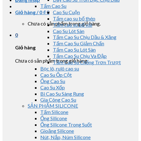
Tấm Cao Su
Giỏ hàng /
0
₫
0
Cao Su Cuộn
Tấm cao su bố thép
Chưa có sản phẩm trong giỏ hàng.
Tấm cao su bố vải
Cao Su Lót Sàn
0
Tấm Cao Su Chịu Dầu & Xăng
Tấm Cao Su Giảm Chấn
Giỏ hàng
Tấm Cao Su Lót Sàn
Tấm Cao Su Chịu Va Đập
Chưa có sản phẩm trong giỏ hàng.
Tấm Cao Su Chống Trơn Trượt
Bọc lô, rulô cao su
Cao Su Ốp Cột
Ống Cao Su
Cao Su Xốp
Bi Cao Su Sàng Rung
Gia Công Cao Su
SẢN PHẨM SILICONE
Tấm Silicone
Ống Silicone
Ống Silicone Trong Suốt
Gioăng Silicone
Nút, Nắp, Núm Silicone