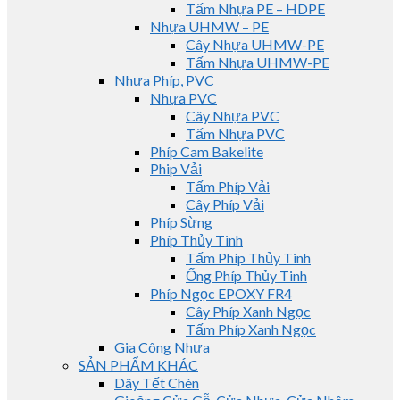
Tấm Nhựa PE – HDPE
Nhựa UHMW – PE
Cây Nhựa UHMW-PE
Tấm Nhựa UHMW-PE
Nhựa Phíp, PVC
Nhựa PVC
Cây Nhựa PVC
Tấm Nhựa PVC
Phíp Cam Bakelite
Phip Vải
Tấm Phíp Vải
Cây Phíp Vải
Phíp Sừng
Phíp Thủy Tinh
Tấm Phíp Thủy Tinh
Ống Phíp Thủy Tinh
Phíp Ngọc EPOXY FR4
Cây Phíp Xanh Ngọc
Tấm Phíp Xanh Ngọc
Gia Công Nhựa
SẢN PHẨM KHÁC
Dây Tết Chèn