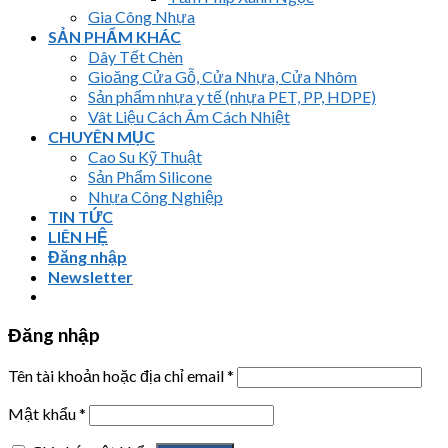
Gia Công Nhựa
SẢN PHẨM KHÁC
Dây Tết Chèn
Gioăng Cửa Gỗ, Cửa Nhựa, Cửa Nhôm
Sản phẩm nhựa y tế (nhựa PET, PP, HDPE)
Vât Liệu Cách Âm Cách Nhiệt
CHUYÊN MỤC
Cao Su Kỹ Thuật
Sản Phẩm Silicone
Nhựa Công Nghiệp
TIN TỨC
LIÊN HỆ
Đăng nhập
Newsletter
Đăng nhập
Tên tài khoản hoặc địa chỉ email
*
Mật khẩu
*