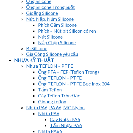
Ống Silicone
Ống Silicone Trong Suốt
Gioăng Silicone
Nút, Nắp, Núm Silicone
Phích Cắm Silicone
Phích – Nút bịt Silicon có ren
Nút Silicone
Nắp Chụp Silicone
Bi Silicone
Gia Công Silicone yêu cầu
NHỰA KỸ THUẬT
Nhựa TEFLON – PTFE
Ống PFA – FEP (Teflon Trong)
Ống TEFLON – PTFE
Ống TEFLON – PTFE Bọc Inox 304
Tấm Teflon
Cây Teflon Tròn Đặc
Gioăng teflon
Nhựa PA6, PA 66, MC Nylon
Nhựa PA6
Cây Nhựa PA6
Tấm Nhựa PA6
Nhựa PA66