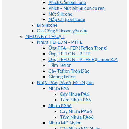
Phích Cắm Silicone
Phích – Nút bịt Silicon có ren
Nút Silicone
Nắp Chụp Silicone
Bi Silicone
Gia Công Silicone yêu cầu
NHỰA KỸ THUẬT
Nhựa TEFLON – PTFE
Ống PFA – FEP (Teflon Trong)
Ống TEFLON – PTFE
Ống TEFLON – PTFE Bọc Inox 304
Tấm Teflon
Cây Teflon Tròn Đặc
Gioăng teflon
Nhựa PA6, PA 66, MC Nylon
Nhựa PA6
Cây Nhựa PA6
Tấm Nhựa PA6
Nhựa PA66
Cây Nhựa PA66
Tấm Nhựa PA66
Nhựa MC Nylon
Cây Nhựa MC Nylon