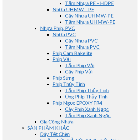
Tấm Nhựa PE – HDPE
Nhựa UHMW – PE
Cây Nhựa UHMW-PE
Tấm Nhựa UHMW-PE
Nhựa Phíp, PVC
Nhựa PVC
Cây Nhựa PVC
Tấm Nhựa PVC
Phíp Cam Bakelite
Phip Vải
Tấm Phíp Vải
Cây Phíp Vải
Phíp Sừng
Phíp Thủy Tinh
Tấm Phíp Thủy Tinh
Ống Phíp Thủy Tinh
Phíp Ngọc EPOXY FR4
Cây Phíp Xanh Ngọc
Tấm Phíp Xanh Ngọc
Gia Công Nhựa
SẢN PHẨM KHÁC
Dây Tết Chèn