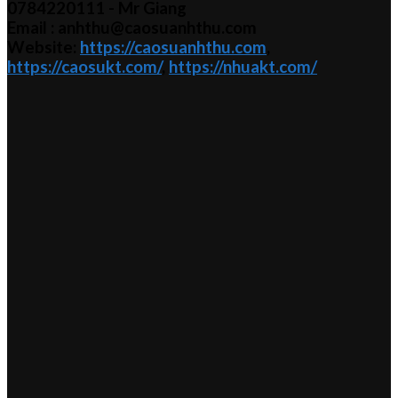
0784220111 - Mr
Giang
Email : anhthu@caosuanhthu.com
Website:
https://caosuanhthu.com
,
https://caosukt.com/
,
https://nhuakt.com/