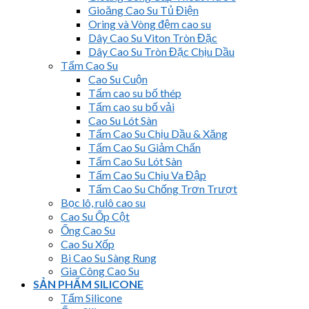
Gioăng Cao Su Tủ Điện
Oring và Vòng đệm cao su
Dây Cao Su Viton Tròn Đặc
Dây Cao Su Tròn Đặc Chịu Dầu
Tấm Cao Su
Cao Su Cuộn
Tấm cao su bố thép
Tấm cao su bố vải
Cao Su Lót Sàn
Tấm Cao Su Chịu Dầu & Xăng
Tấm Cao Su Giảm Chấn
Tấm Cao Su Lót Sàn
Tấm Cao Su Chịu Va Đập
Tấm Cao Su Chống Trơn Trượt
Bọc lô, rulô cao su
Cao Su Ốp Cột
Ống Cao Su
Cao Su Xốp
Bi Cao Su Sàng Rung
Gia Công Cao Su
SẢN PHẨM SILICONE
Tấm Silicone