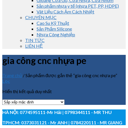
Gioăng Cửa Gỗ, Cửa Nhựa, Cửa Nhôm
Sản phẩm nhựa y tế (nhựa PET, PP, HDPE)
Vât Liệu Cách Âm Cách Nhiệt
CHUYÊN MỤC
Cao Su Kỹ Thuật
Sản Phẩm Silicone
Nhựa Công Nghiệp
TIN TỨC
LIÊN HỆ
gia công cnc nhựa pe
Trang chủ
/
Sản phẩm được gắn thẻ “gia công cnc nhựa pe”
Lọc
Hiển thị kết quả duy nhất
HÀ NỘI:
0774595111
-Mr Hải
|
0798344111 - MR THU
TPHCM:
0373031121
- Mr ANH
|
0784220111 - MR GIANG