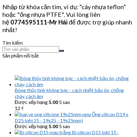
Nhập từ khóa cần tìm, ví dụ: “cây nhựa teflon”
hoặc "ống nhựa PTFE". Vui lòng liên
hệ
0774595111
-Mr Hải
để được trợ giúp nhanh
nhất!
Tìm kiếm
Sản phẩm nổi bật
Bông thủy tinh không bạc - cách nhiệt bảo ôn, chống
cháy, cách âm
Được xếp hạng
5.00
5 sao
12
₫
Ống silicon D19 x
D25 (phi 25 - 19x25 - 19x25mm)
Được xếp hạng
5.00
5 sao
Bi silicon D15 (phi 15 -