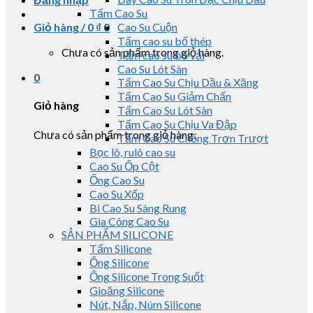
Tấm Cao Su
Giỏ hàng /
0
₫
0
Cao Su Cuộn
Tấm cao su bố thép
Chưa có sản phẩm trong giỏ hàng.
Tấm cao su bố vải
Cao Su Lót Sàn
0
Tấm Cao Su Chịu Dầu & Xăng
Tấm Cao Su Giảm Chấn
Giỏ hàng
Tấm Cao Su Lót Sàn
Tấm Cao Su Chịu Va Đập
Chưa có sản phẩm trong giỏ hàng.
Tấm Cao Su Chống Trơn Trượt
Bọc lô, rulô cao su
Cao Su Ốp Cột
Ống Cao Su
Cao Su Xốp
Bi Cao Su Sàng Rung
Gia Công Cao Su
SẢN PHẨM SILICONE
Tấm Silicone
Ống Silicone
Ống Silicone Trong Suốt
Gioăng Silicone
Nút, Nắp, Núm Silicone