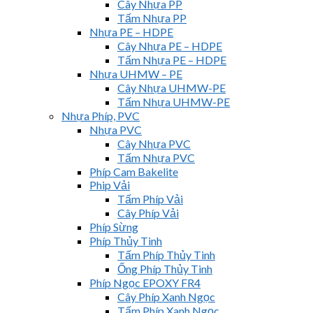
Cây Nhựa PP
Tấm Nhựa PP
Nhựa PE – HDPE
Cây Nhựa PE – HDPE
Tấm Nhựa PE – HDPE
Nhựa UHMW – PE
Cây Nhựa UHMW-PE
Tấm Nhựa UHMW-PE
Nhựa Phíp, PVC
Nhựa PVC
Cây Nhựa PVC
Tấm Nhựa PVC
Phíp Cam Bakelite
Phip Vải
Tấm Phíp Vải
Cây Phíp Vải
Phíp Sừng
Phíp Thủy Tinh
Tấm Phíp Thủy Tinh
Ống Phíp Thủy Tinh
Phíp Ngọc EPOXY FR4
Cây Phíp Xanh Ngọc
Tấm Phíp Xanh Ngọc