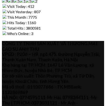
Visit Today : 412
Visit Yesterday : 807
This Month : 7775
Hits Today : 1160
Total Hits : 3800581
Who's Online : 3
CÔNG TY TNHH SẢN XUẤT VÀ THƯƠNG MẠI
CAO SU ANH THU
VPGD : P206 – H9, ngõ 475, Đường Nguyễn Trãi,
Thanh Xuân Nam, Thanh Xuân, Hà Nội
Kho hàng tại TP. HCM: 1647 Lê Văn Lương, xã
Nhơn Đức, huyện Nhà Bè, TP. HCM
Cơ sở sản xuất: Thôn Phương Trù, xã Tứ Dân,
huyện Khoái Châu, tỉnh Hưng Yên
Mã số thuế :
0110077686
- TK MBBank:
1122869869
HÀ NỘI:
0774595111
-Mr Hải
,
0798344111 -Mr
Thu
| TPHCM:
0373031121
- Mr Anh -