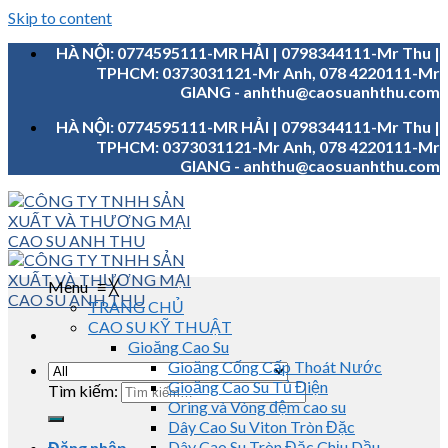
Skip to content
HÀ NỘI: 0774595111-MR HẢI | 0798344111-Mr Thu |
TPHCM: 0373031121-Mr Anh, 078 4220111-Mr
GIANG - anhthu@caosuanhthu.com
HÀ NỘI: 0774595111-MR HẢI | 0798344111-Mr Thu |
TPHCM: 0373031121-Mr Anh, 078 4220111-Mr
GIANG - anhthu@caosuanhthu.com
Menu
≡
╳
TRANG CHỦ
CAO SU KỸ THUẬT
Gioăng Cao Su
Gioăng Cống Cấp Thoát Nước
Gioăng Cao Su Tủ Điện
Tìm kiếm:
Oring và Vòng đệm cao su
Dây Cao Su Viton Tròn Đặc
Dây Cao Su Tròn Đặc Chịu Dầu
Đăng nhập