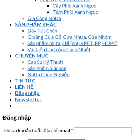
Cây Phíp Xanh Ngọc
Tấm Phíp Xanh Ngọc
Gia Công Nhựa
SẢN PHẨM KHÁC
Dây Tết Chèn
Gioăng Cửa Gỗ, Cửa Nhựa, Cửa Nhôm
Sản phẩm nhựa y tế (nhựa PET, PP, HDPE)
Vât Liệu Cách Âm Cách Nhiệt
CHUYÊN MỤC
Cao Su Kỹ Thuật
Sản Phẩm Silicone
Nhựa Công Nghiệp
TIN TỨC
LIÊN HỆ
Đăng nhập
Newsletter
Đăng nhập
Tên tài khoản hoặc địa chỉ email
*