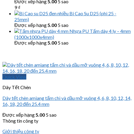
Được xếp hạng
5.00
5 sao
9
₫
Bi Cao Su D25 (phi 25 -
25mm)
Được xếp hạng
5.00
5 sao
Nhựa PU Tấm dày 4 ly – 4mm
(1000x1000x4mm)
Được xếp hạng
5.00
5 sao
Quick View
Dây Tết Chèn
Dây tết chèn amiang tẩm chì và dầu mỡ vuông 4, 6, 8, 10, 12, 14,
16, 18, 20 đến 25.4 mm
Được xếp hạng
5.00
5 sao
Thông tin công ty
Giới thiệu công ty