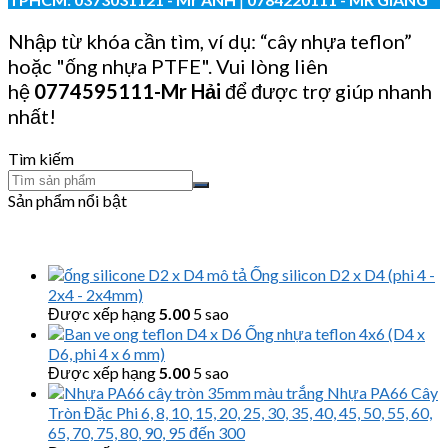
Nhập từ khóa cần tìm, ví dụ: “cây nhựa teflon”
hoặc "ống nhựa PTFE". Vui lòng liên
hệ
0774595111
-Mr Hải
để được trợ giúp nhanh
nhất!
Tìm kiếm
Sản phẩm nổi bật
Ống silicon D2 x D4 (phi 4 -
2x4 - 2x4mm)
Được xếp hạng
5.00
5 sao
Ống nhựa teflon 4x6 (D4 x
D6, phi 4 x 6 mm)
Được xếp hạng
5.00
5 sao
Nhựa PA66 Cây
Tròn Đặc Phi 6, 8, 10, 15, 20, 25, 30, 35, 40, 45, 50, 55, 60,
65, 70, 75, 80, 90, 95 đến 300