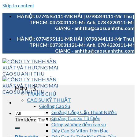
Skip to content
HÀ NỘI: 0774595111-MR HẢI | 0798344111-Mr Thu |
TPHCM: 0373031121-Mr Anh, 078 4220111-Mr
GIANG - anhthu@caosuanhthu.com
HÀ NỘI: 0774595111-MR HẢI | 0798344111-Mr Thu |
TPHCM: 0373031121-Mr Anh, 078 4220111-Mr
GIANG - anhthu@caosuanhthu.com
Menu
≡
╳
TRANG CHỦ
CAO SU KỸ THUẬT
Gioăng Cao Su
Gioăng Cống Cấp Thoát Nước
Gioăng Cao Su Tủ Điện
Tìm kiếm:
Oring và Vòng đệm cao su
Dây Cao Su Viton Tròn Đặc
Dây Cao Su Tròn Đặc Chịu Dầu
Đăng nhập