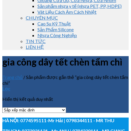
Gioăng Cửa Gỗ, Cửa Nhựa, Cửa Nhôm
Sản phẩm nhựa y tế (nhựa PET, PP, HDPE)
Vât Liệu Cách Âm Cách Nhiệt
CHUYÊN MỤC
Cao Su Kỹ Thuật
Sản Phẩm Silicone
Nhựa Công Nghiệp
TIN TỨC
LIÊN HỆ
gia công dây tết chèn tẩm chì
Trang chủ
/
Sản phẩm được gắn thẻ “gia công dây tết chèn tẩm
chì”
Lọc
Hiển thị kết quả duy nhất
HÀ NỘI:
0774595111
-Mr Hải
|
0798344111 - MR THU
TPHCM:
0373031121
- Mr ANH
|
0784220111 - MR GIANG