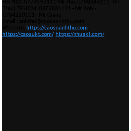
HÀ NỘI:
0774595111
-Mr Hải
,
0798344111 -Mr
Thu
| TPHCM:
0373031121
- Mr Anh -
0784220111 - Mr
Giang
Email : anhthu@caosuanhthu.com
Website:
https://caosuanhthu.com
,
https://caosukt.com/
,
https://nhuakt.com/