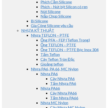
Phích Cắm Silicone
Phích – Nút bịt Silicon có ren
Nút Silicone
Nắp Chụp Silicone
Bi Silicone
Gia Công Silicone yêu cầu
NHỰA KỸ THUẬT
Nhựa TEFLON – PTFE
Ống PFA – FEP (Teflon Trong)
Ống TEFLON – PTFE
Ống TEFLON – PTFE Bọc Inox 304
Tấm Teflon
Cây Teflon Tròn Đặc
Gioăng teflon
Nhựa PA6, PA 66, MC Nylon
Nhựa PA6
Cây Nhựa PA6
Tấm Nhựa PA6
Nhựa PA66
Cây Nhựa PA66
Tấm Nhựa PA66
Nhựa MC Nylon
Cây Nhựa MC Nylon