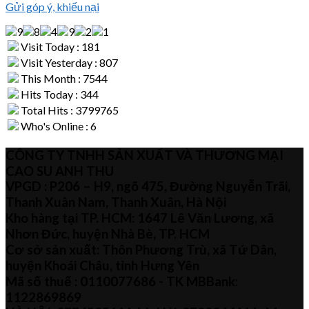
Gửi góp ý, khiếu nại
Visit Today : 181
Visit Yesterday : 807
This Month : 7544
Hits Today : 344
Total Hits : 3799765
Who's Online : 6
CÔNG TY TNHH SẢN XUẤT VÀ THƯƠNG MẠI
CAO SU ANH THU
VPGD : P206 – H9, ngõ 475, Đường Nguyễn Trãi,
Thanh Xuân Nam, Thanh Xuân, Hà Nội
Kho hàng tại TP. HCM: 1647 Lê Văn Lương, xã
Nhơn Đức, huyện Nhà Bè, TP. HCM
Cơ sở sản xuất: Thôn Phương Trù, xã Tứ Dân,
huyện Khoái Châu, tỉnh Hưng Yên
Mã số thuế :
0110077686
- TK MBBank:
1122869869