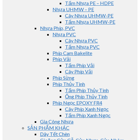
Tấm Nhựa PE – HDPE
Nhựa UHMW – PE
Cây Nhựa UHMW-PE
Tấm Nhựa UHMW-PE
Nhựa Phíp, PVC
Nhựa PVC
Cây Nhựa PVC
Tấm Nhựa PVC
Phíp Cam Bakelite
Phip Vải
Tấm Phíp Vải
Cây Phíp Vải
Phíp Sừng
Phíp Thủy Tinh
Tấm Phíp Thủy Tinh
Ống Phíp Thủy Tinh
Phíp Ngọc EPOXY FR4
Cây Phíp Xanh Ngọc
Tấm Phíp Xanh Ngọc
Gia Công Nhựa
SẢN PHẨM KHÁC
Dây Tết Chèn