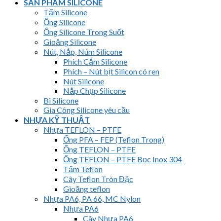
SẢN PHẨM SILICONE
Tấm Silicone
Ống Silicone
Ống Silicone Trong Suốt
Gioăng Silicone
Nút, Nắp, Núm Silicone
Phích Cắm Silicone
Phích – Nút bịt Silicon có ren
Nút Silicone
Nắp Chụp Silicone
Bi Silicone
Gia Công Silicone yêu cầu
NHỰA KỸ THUẬT
Nhựa TEFLON – PTFE
Ống PFA – FEP (Teflon Trong)
Ống TEFLON – PTFE
Ống TEFLON – PTFE Bọc Inox 304
Tấm Teflon
Cây Teflon Tròn Đặc
Gioăng teflon
Nhựa PA6, PA 66, MC Nylon
Nhựa PA6
Cây Nhựa PA6