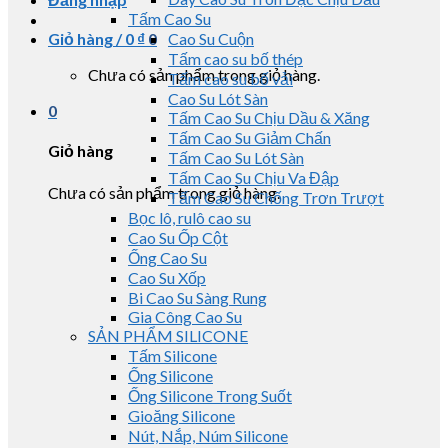
Tấm Cao Su
Giỏ hàng /
0
₫
0
Cao Su Cuộn
Tấm cao su bố thép
Chưa có sản phẩm trong giỏ hàng.
Tấm cao su bố vải
Cao Su Lót Sàn
0
Tấm Cao Su Chịu Dầu & Xăng
Tấm Cao Su Giảm Chấn
Giỏ hàng
Tấm Cao Su Lót Sàn
Tấm Cao Su Chịu Va Đập
Chưa có sản phẩm trong giỏ hàng.
Tấm Cao Su Chống Trơn Trượt
Bọc lô, rulô cao su
Cao Su Ốp Cột
Ống Cao Su
Cao Su Xốp
Bi Cao Su Sàng Rung
Gia Công Cao Su
SẢN PHẨM SILICONE
Tấm Silicone
Ống Silicone
Ống Silicone Trong Suốt
Gioăng Silicone
Nút, Nắp, Núm Silicone