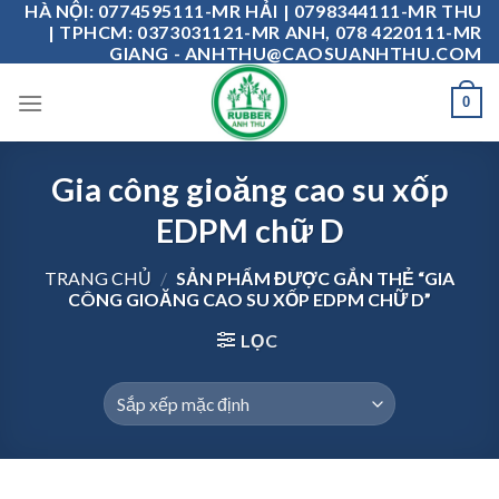
HÀ NỘI: 0774595111-MR HẢI | 0798344111-MR THU
Skip
| TPHCM: 0373031121-MR ANH, 078 4220111-MR
to
GIANG - ANHTHU@CAOSUANHTHU.COM
content
0
Gia công gioăng cao su xốp
EDPM chữ D
TRANG CHỦ
/
SẢN PHẨM ĐƯỢC GẮN THẺ “GIA
CÔNG GIOĂNG CAO SU XỐP EDPM CHỮ D”
LỌC