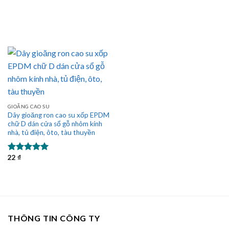
GIOĂNG CAO SU
Dây gioăng ron cao su xốp EPDM
chữ D dán cửa sổ gỗ nhôm kính
nhà, tủ điện, ôto, tàu thuyền
22
₫
Được xếp
hạng
5.00
5 sao
THÔNG TIN CÔNG TY