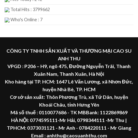
Total Hits : 3799662
Who's Online : 7
CÔNG TY TNHH SẢN XUẤT VÀ THƯƠNG MẠI CAO SU
ANH THU
VPGD : P206 – H9, ngõ 475, Đường Nguyễn Trãi, Thanh
Xuân Nam, Thanh Xuân, Hà Nội
Kho hàng tại TP. HCM: 1647 Lê Văn Lương, xã Nhơn Đức,
huyện Nhà Bè, TP. HCM
Cơ sở sản xuất: Thôn Phương Trù, xã Tứ Dân, huyện
Khoái Châu, tỉnh Hưng Yên
Mã số thuế :
0110077686
- TK MBBank: 1122869869
HÀ NỘI:
0774595111
-Mr Hải
,
0798344111 -Mr Thu
|
TPHCM:
0373031121
- Mr Anh -
0784220111 - Mr
Giang
Email : anhthu@caosuanhthu.com