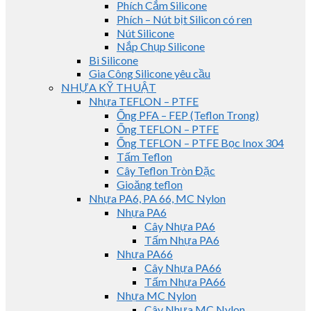
Phích Cắm Silicone
Phích – Nút bịt Silicon có ren
Nút Silicone
Nắp Chụp Silicone
Bi Silicone
Gia Công Silicone yêu cầu
NHỰA KỸ THUẬT
Nhựa TEFLON – PTFE
Ống PFA – FEP (Teflon Trong)
Ống TEFLON – PTFE
Ống TEFLON – PTFE Bọc Inox 304
Tấm Teflon
Cây Teflon Tròn Đặc
Gioăng teflon
Nhựa PA6, PA 66, MC Nylon
Nhựa PA6
Cây Nhựa PA6
Tấm Nhựa PA6
Nhựa PA66
Cây Nhựa PA66
Tấm Nhựa PA66
Nhựa MC Nylon
Cây Nhựa MC Nylon