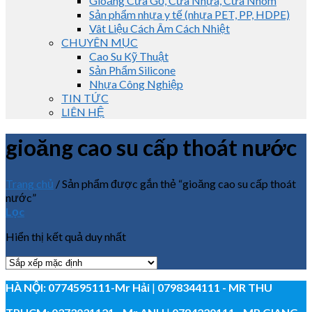
Gioăng Cửa Gỗ, Cửa Nhựa, Cửa Nhôm
Sản phẩm nhựa y tế (nhựa PET, PP, HDPE)
Vât Liệu Cách Âm Cách Nhiệt
CHUYÊN MỤC
Cao Su Kỹ Thuật
Sản Phẩm Silicone
Nhựa Công Nghiệp
TIN TỨC
LIÊN HỆ
gioăng cao su cấp thoát nước
Trang chủ
/
Sản phẩm được gắn thẻ “gioăng cao su cấp thoát
nước”
Lọc
Hiển thị kết quả duy nhất
HÀ NỘI:
0774595111
-Mr Hải
|
0798344111 - MR THU