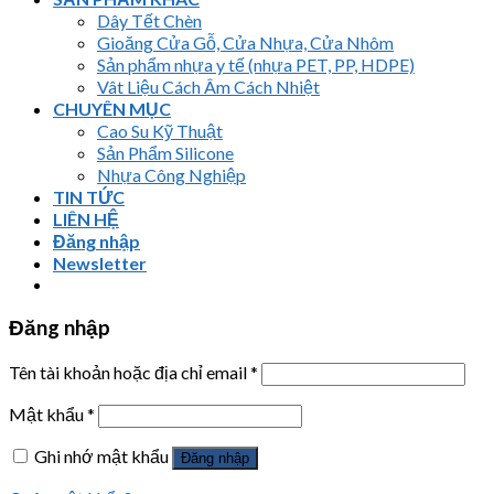
Dây Tết Chèn
Gioăng Cửa Gỗ, Cửa Nhựa, Cửa Nhôm
Sản phẩm nhựa y tế (nhựa PET, PP, HDPE)
Vât Liệu Cách Âm Cách Nhiệt
CHUYÊN MỤC
Cao Su Kỹ Thuật
Sản Phẩm Silicone
Nhựa Công Nghiệp
TIN TỨC
LIÊN HỆ
Đăng nhập
Newsletter
Đăng nhập
Tên tài khoản hoặc địa chỉ email
*
Mật khẩu
*
Ghi nhớ mật khẩu
Đăng nhập