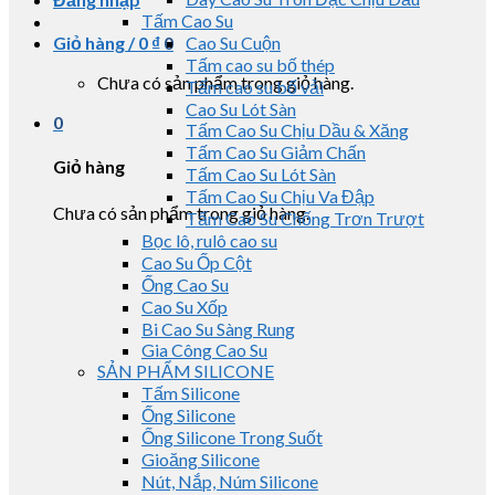
Tấm Cao Su
Giỏ hàng /
0
₫
0
Cao Su Cuộn
Tấm cao su bố thép
Chưa có sản phẩm trong giỏ hàng.
Tấm cao su bố vải
Cao Su Lót Sàn
0
Tấm Cao Su Chịu Dầu & Xăng
Tấm Cao Su Giảm Chấn
Giỏ hàng
Tấm Cao Su Lót Sàn
Tấm Cao Su Chịu Va Đập
Chưa có sản phẩm trong giỏ hàng.
Tấm Cao Su Chống Trơn Trượt
Bọc lô, rulô cao su
Cao Su Ốp Cột
Ống Cao Su
Cao Su Xốp
Bi Cao Su Sàng Rung
Gia Công Cao Su
SẢN PHẨM SILICONE
Tấm Silicone
Ống Silicone
Ống Silicone Trong Suốt
Gioăng Silicone
Nút, Nắp, Núm Silicone