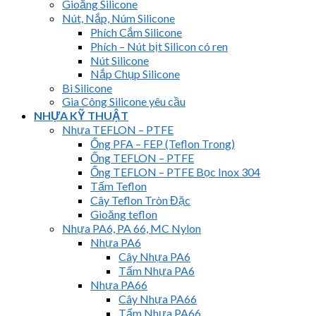
Gioăng Silicone
Nút, Nắp, Núm Silicone
Phích Cắm Silicone
Phích – Nút bịt Silicon có ren
Nút Silicone
Nắp Chụp Silicone
Bi Silicone
Gia Công Silicone yêu cầu
NHỰA KỸ THUẬT
Nhựa TEFLON – PTFE
Ống PFA – FEP (Teflon Trong)
Ống TEFLON – PTFE
Ống TEFLON – PTFE Bọc Inox 304
Tấm Teflon
Cây Teflon Tròn Đặc
Gioăng teflon
Nhựa PA6, PA 66, MC Nylon
Nhựa PA6
Cây Nhựa PA6
Tấm Nhựa PA6
Nhựa PA66
Cây Nhựa PA66
Tấm Nhựa PA66