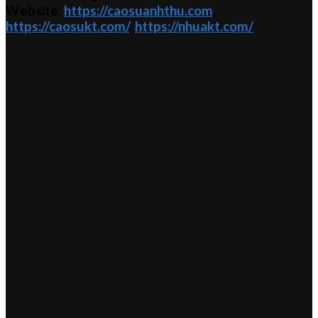
Website:
https://caosuanhthu.com
,
https://caosukt.com/
,
https://nhuakt.com/