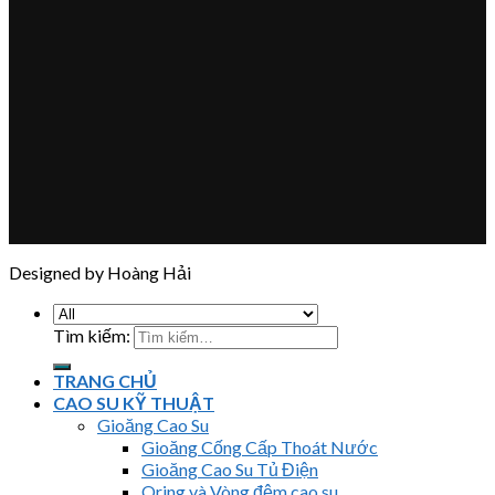
Designed by Hoàng Hải
Tìm kiếm:
TRANG CHỦ
CAO SU KỸ THUẬT
Gioăng Cao Su
Gioăng Cống Cấp Thoát Nước
Gioăng Cao Su Tủ Điện
Oring và Vòng đệm cao su