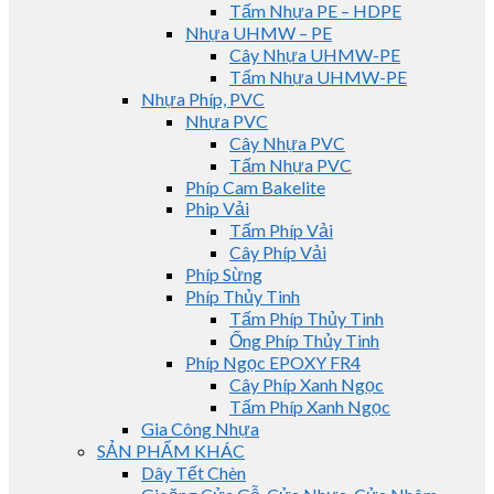
Tấm Nhựa PE – HDPE
Nhựa UHMW – PE
Cây Nhựa UHMW-PE
Tấm Nhựa UHMW-PE
Nhựa Phíp, PVC
Nhựa PVC
Cây Nhựa PVC
Tấm Nhựa PVC
Phíp Cam Bakelite
Phip Vải
Tấm Phíp Vải
Cây Phíp Vải
Phíp Sừng
Phíp Thủy Tinh
Tấm Phíp Thủy Tinh
Ống Phíp Thủy Tinh
Phíp Ngọc EPOXY FR4
Cây Phíp Xanh Ngọc
Tấm Phíp Xanh Ngọc
Gia Công Nhựa
SẢN PHẨM KHÁC
Dây Tết Chèn