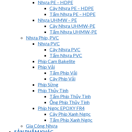
Nhựa PE – HDPE
Cây Nhựa PE – HDPE
Tấm Nhựa PE – HDPE
Nhựa UHMW – PE
Cây Nhựa UHMW-PE
Tấm Nhựa UHMW-PE
Nhựa Phíp, PVC
Nhựa PVC
Cây Nhựa PVC
Tấm Nhựa PVC
Phíp Cam Bakelite
Phip Vải
Tấm Phíp Vải
Cây Phíp Vải
Phíp Sừng
Phíp Thủy Tinh
Tấm Phíp Thủy Tinh
Ống Phíp Thủy Tinh
Phíp Ngọc EPOXY FR4
Cây Phíp Xanh Ngọc
Tấm Phíp Xanh Ngọc
Gia Công Nhựa
SẢN PHẨM KHÁC