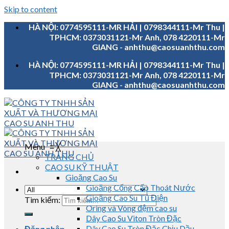
Skip to content
HÀ NỘI: 0774595111-MR HẢI | 0798344111-Mr Thu |
TPHCM: 0373031121-Mr Anh, 078 4220111-Mr
GIANG - anhthu@caosuanhthu.com
HÀ NỘI: 0774595111-MR HẢI | 0798344111-Mr Thu |
TPHCM: 0373031121-Mr Anh, 078 4220111-Mr
GIANG - anhthu@caosuanhthu.com
Menu
≡
╳
TRANG CHỦ
CAO SU KỸ THUẬT
Gioăng Cao Su
Gioăng Cống Cấp Thoát Nước
Gioăng Cao Su Tủ Điện
Tìm kiếm:
Oring và Vòng đệm cao su
Dây Cao Su Viton Tròn Đặc
Dây Cao Su Tròn Đặc Chịu Dầu
Đăng nhập