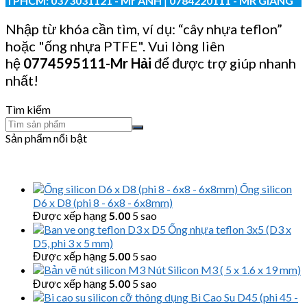
TPHCM:
0373031121
- Mr ANH
|
0784220111 - MR GIANG
Nhập từ khóa cần tìm, ví dụ: “cây nhựa teflon”
hoặc "ống nhựa PTFE". Vui lòng liên
hệ
0774595111
-Mr Hải
để được trợ giúp nhanh
nhất!
Tìm kiếm
Sản phẩm nổi bật
Ống silicon
D6 x D8 (phi 8 - 6x8 - 6x8mm)
Được xếp hạng
5.00
5 sao
Ống nhựa teflon 3x5 (D3 x
D5, phi 3 x 5 mm)
Được xếp hạng
5.00
5 sao
Nút Silicon M3 ( 5 x 1.6 x 19 mm)
Được xếp hạng
5.00
5 sao
Bi Cao Su D45 (phi 45 -