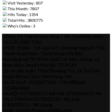
Visit Yesterday : 807
This Month : 7807
Hits Today : 1354
Total Hits : 3800775
Who's Online : 3
CÔNG TY TNHH SẢN XUẤT VÀ THƯƠNG MẠI
CAO SU ANH THU
VPGD : P206 – H9, ngõ 475, Đường Nguyễn Trãi,
Thanh Xuân Nam, Thanh Xuân, Hà Nội
Kho hàng tại TP. HCM: 1647 Lê Văn Lương, xã
Nhơn Đức, huyện Nhà Bè, TP. HCM
Cơ sở sản xuất: Thôn Phương Trù, xã Tứ Dân,
huyện Khoái Châu, tỉnh Hưng Yên
Mã số thuế :
0110077686
- TK MBBank:
1122869869
HÀ NỘI:
0774595111
-Mr Hải
,
0798344111 -Mr
Thu
| TPHCM:
0373031121
- Mr Anh -
0784220111 - Mr
Giang
Email : anhthu@caosuanhthu.com