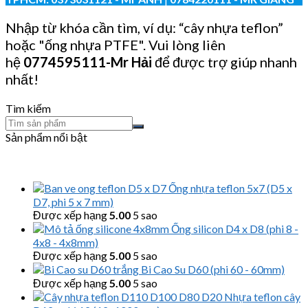
Nhập từ khóa cần tìm, ví dụ: “cây nhựa teflon”
hoặc "ống nhựa PTFE". Vui lòng liên
hệ
0774595111
-Mr Hải
để được trợ giúp nhanh
nhất!
Tìm kiếm
Sản phẩm nổi bật
Ống nhựa teflon 5x7 (D5 x
D7, phi 5 x 7 mm)
Được xếp hạng
5.00
5 sao
Ống silicon D4 x D8 (phi 8 -
4x8 - 4x8mm)
Được xếp hạng
5.00
5 sao
Bi Cao Su D60 (phi 60 - 60mm)
Được xếp hạng
5.00
5 sao
Nhựa teflon cây