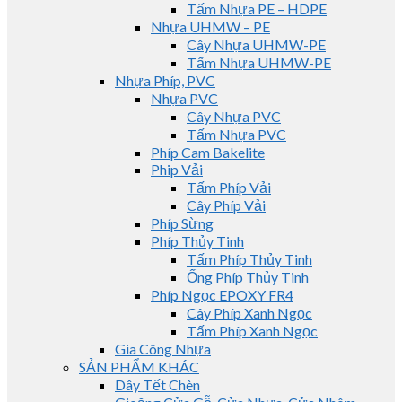
Tấm Nhựa PE – HDPE
Nhựa UHMW – PE
Cây Nhựa UHMW-PE
Tấm Nhựa UHMW-PE
Nhựa Phíp, PVC
Nhựa PVC
Cây Nhựa PVC
Tấm Nhựa PVC
Phíp Cam Bakelite
Phip Vải
Tấm Phíp Vải
Cây Phíp Vải
Phíp Sừng
Phíp Thủy Tinh
Tấm Phíp Thủy Tinh
Ống Phíp Thủy Tinh
Phíp Ngọc EPOXY FR4
Cây Phíp Xanh Ngọc
Tấm Phíp Xanh Ngọc
Gia Công Nhựa
SẢN PHẨM KHÁC
Dây Tết Chèn