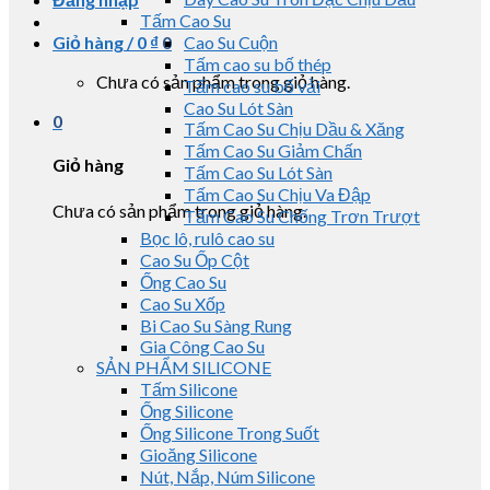
Tấm Cao Su
Giỏ hàng /
0
₫
0
Cao Su Cuộn
Tấm cao su bố thép
Chưa có sản phẩm trong giỏ hàng.
Tấm cao su bố vải
Cao Su Lót Sàn
0
Tấm Cao Su Chịu Dầu & Xăng
Tấm Cao Su Giảm Chấn
Giỏ hàng
Tấm Cao Su Lót Sàn
Tấm Cao Su Chịu Va Đập
Chưa có sản phẩm trong giỏ hàng.
Tấm Cao Su Chống Trơn Trượt
Bọc lô, rulô cao su
Cao Su Ốp Cột
Ống Cao Su
Cao Su Xốp
Bi Cao Su Sàng Rung
Gia Công Cao Su
SẢN PHẨM SILICONE
Tấm Silicone
Ống Silicone
Ống Silicone Trong Suốt
Gioăng Silicone
Nút, Nắp, Núm Silicone