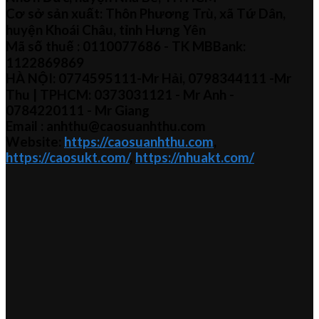
Cơ sở sản xuất: Thôn Phương Trù, xã Tứ Dân,
huyện Khoái Châu, tỉnh Hưng Yên
Mã số thuế :
0110077686
- TK MBBank:
1122869869
HÀ NỘI:
0774595111
-Mr Hải
,
0798344111 -Mr
Thu
| TPHCM:
0373031121
- Mr Anh -
0784220111 - Mr
Giang
Email : anhthu@caosuanhthu.com
Website:
https://caosuanhthu.com
,
https://caosukt.com/
,
https://nhuakt.com/