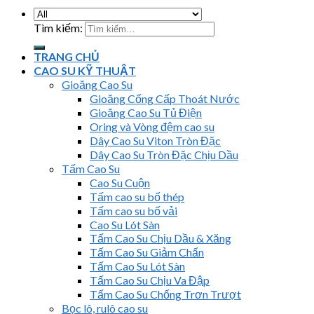
Tìm kiếm:
TRANG CHỦ
CAO SU KỸ THUẬT
Gioăng Cao Su
Gioăng Cống Cấp Thoát Nước
Gioăng Cao Su Tủ Điện
Oring và Vòng đệm cao su
Dây Cao Su Viton Tròn Đặc
Dây Cao Su Tròn Đặc Chịu Dầu
Tấm Cao Su
Cao Su Cuộn
Tấm cao su bố thép
Tấm cao su bố vải
Cao Su Lót Sàn
Tấm Cao Su Chịu Dầu & Xăng
Tấm Cao Su Giảm Chấn
Tấm Cao Su Lót Sàn
Tấm Cao Su Chịu Va Đập
Tấm Cao Su Chống Trơn Trượt
Bọc lô, rulô cao su