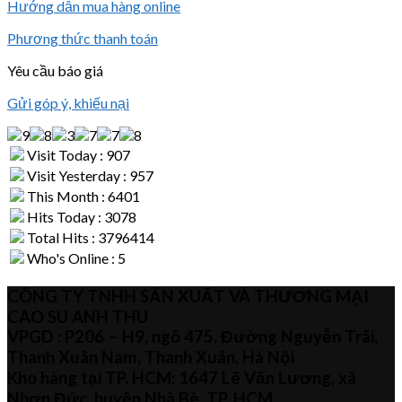
Hướng dẫn mua hàng online
Phương thức thanh toán
Yêu cầu báo giá
Gửi góp ý, khiếu nại
Visit Today : 907
Visit Yesterday : 957
This Month : 6401
Hits Today : 3078
Total Hits : 3796414
Who's Online : 5
CÔNG TY TNHH SẢN XUẤT VÀ THƯƠNG MẠI
CAO SU ANH THU
VPGD : P206 – H9, ngõ 475, Đường Nguyễn Trãi,
Thanh Xuân Nam, Thanh Xuân, Hà Nội
Kho hàng tại TP. HCM: 1647 Lê Văn Lương, xã
Nhơn Đức, huyện Nhà Bè, TP. HCM