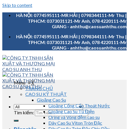
Skip to content
HÀ NỘI: 0774595111-MR HẢI | 0798344111-Mr Thu |
TPHCM: 0373031121-Mr Anh, 078 4220111-Mr
GIANG - anhthu@caosuanhthu.com
HÀ NỘI: 0774595111-MR HẢI | 0798344111-Mr Thu |
TPHCM: 0373031121-Mr Anh, 078 4220111-Mr
GIANG - anhthu@caosuanhthu.com
Menu
≡
╳
TRANG CHỦ
CAO SU KỸ THUẬT
Gioăng Cao Su
Gioăng Cống Cấp Thoát Nước
Gioăng Cao Su Tủ Điện
Tìm kiếm:
Oring và Vòng đệm cao su
Dây Cao Su Viton Tròn Đặc
Dây Cao Su Tròn Đặc Chịu Dầu
Đăng nhập