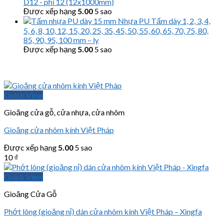
D12 - phi 12 (12x1000mm)
Được xếp hạng
5.00
5 sao
Nhựa PU Tấm dày 1, 2, 3, 4,
5, 6, 8, 10, 12, 15, 20, 25, 35, 45, 50, 55, 60, 65, 70, 75, 80,
85, 90, 95, 100 mm – ly
Được xếp hạng
5.00
5 sao
Quick View
Gioăng cửa gỗ, cửa nhựa, cửa nhôm
Gioăng cửa nhôm kính Việt Pháp
Được xếp hạng
5.00
5 sao
10
₫
Quick View
Gioăng Cửa Gỗ
Phớt lông (gioăng nỉ) dán cửa nhôm kính Việt Pháp – Xingfa