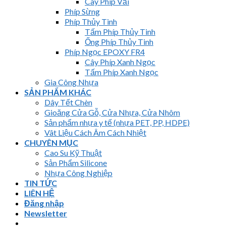
Cây Phíp Vải
Phíp Sừng
Phíp Thủy Tinh
Tấm Phíp Thủy Tinh
Ống Phíp Thủy Tinh
Phíp Ngọc EPOXY FR4
Cây Phíp Xanh Ngọc
Tấm Phíp Xanh Ngọc
Gia Công Nhựa
SẢN PHẨM KHÁC
Dây Tết Chèn
Gioăng Cửa Gỗ, Cửa Nhựa, Cửa Nhôm
Sản phẩm nhựa y tế (nhựa PET, PP, HDPE)
Vât Liệu Cách Âm Cách Nhiệt
CHUYÊN MỤC
Cao Su Kỹ Thuật
Sản Phẩm Silicone
Nhựa Công Nghiệp
TIN TỨC
LIÊN HỆ
Đăng nhập
Newsletter