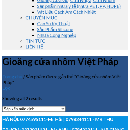
Gioăng Cửa Gỗ, Cửa Nhựa, Cửa Nhôm
Sản phẩm nhựa y tế (nhựa PET, PP, HDPE)
Vât Liệu Cách Âm Cách Nhiệt
CHUYÊN MỤC
Cao Su Kỹ Thuật
Sản Phẩm Silicone
Nhựa Công Nghiệp
TIN TỨC
LIÊN HỆ
Gioăng cửa nhôm Việt Pháp
Trang chủ
/
Sản phẩm được gắn thẻ “Gioăng cửa nhôm Việt
Pháp”
Lọc
Showing all 2 results
HÀ NỘI:
0774595111
-Mr Hải
|
0798344111 - MR THU
TPHCM:
0373031121
- Mr ANH
|
0784220111 - MR GIANG