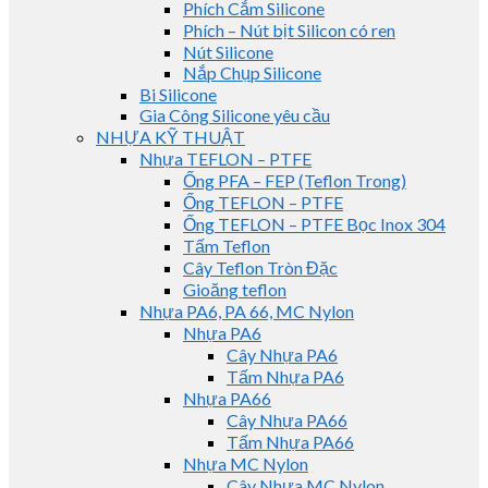
Phích Cắm Silicone
Phích – Nút bịt Silicon có ren
Nút Silicone
Nắp Chụp Silicone
Bi Silicone
Gia Công Silicone yêu cầu
NHỰA KỸ THUẬT
Nhựa TEFLON – PTFE
Ống PFA – FEP (Teflon Trong)
Ống TEFLON – PTFE
Ống TEFLON – PTFE Bọc Inox 304
Tấm Teflon
Cây Teflon Tròn Đặc
Gioăng teflon
Nhựa PA6, PA 66, MC Nylon
Nhựa PA6
Cây Nhựa PA6
Tấm Nhựa PA6
Nhựa PA66
Cây Nhựa PA66
Tấm Nhựa PA66
Nhựa MC Nylon
Cây Nhựa MC Nylon