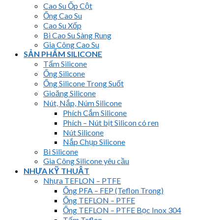
Cao Su Ốp Cột
Ống Cao Su
Cao Su Xốp
Bi Cao Su Sàng Rung
Gia Công Cao Su
SẢN PHẨM SILICONE
Tấm Silicone
Ống Silicone
Ống Silicone Trong Suốt
Gioăng Silicone
Nút, Nắp, Núm Silicone
Phích Cắm Silicone
Phích – Nút bịt Silicon có ren
Nút Silicone
Nắp Chụp Silicone
Bi Silicone
Gia Công Silicone yêu cầu
NHỰA KỸ THUẬT
Nhựa TEFLON – PTFE
Ống PFA – FEP (Teflon Trong)
Ống TEFLON – PTFE
Ống TEFLON – PTFE Bọc Inox 304
Tấm Teflon