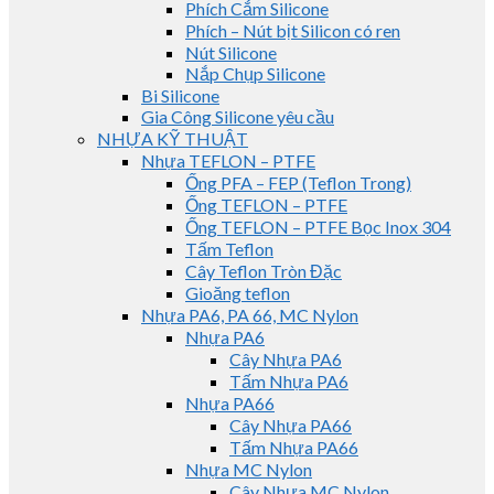
Phích Cắm Silicone
Phích – Nút bịt Silicon có ren
Nút Silicone
Nắp Chụp Silicone
Bi Silicone
Gia Công Silicone yêu cầu
NHỰA KỸ THUẬT
Nhựa TEFLON – PTFE
Ống PFA – FEP (Teflon Trong)
Ống TEFLON – PTFE
Ống TEFLON – PTFE Bọc Inox 304
Tấm Teflon
Cây Teflon Tròn Đặc
Gioăng teflon
Nhựa PA6, PA 66, MC Nylon
Nhựa PA6
Cây Nhựa PA6
Tấm Nhựa PA6
Nhựa PA66
Cây Nhựa PA66
Tấm Nhựa PA66
Nhựa MC Nylon
Cây Nhựa MC Nylon