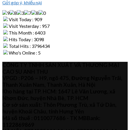
Gửi góp ý, khiếu nại
Visit Today : 909
Visit Yesterday : 957
This Month : 6403
Hits Today : 3098
Total Hits : 3796434
Who's Online : 5
CÔNG TY TNHH SẢN XUẤT VÀ THƯƠNG MẠI
CAO SU ANH THU
VPGD : P206 – H9, ngõ 475, Đường Nguyễn Trãi,
Thanh Xuân Nam, Thanh Xuân, Hà Nội
Kho hàng tại TP. HCM: 1647 Lê Văn Lương, xã
Nhơn Đức, huyện Nhà Bè, TP. HCM
Cơ sở sản xuất: Thôn Phương Trù, xã Tứ Dân,
huyện Khoái Châu, tỉnh Hưng Yên
Mã số thuế :
0110077686
- TK MBBank:
1122869869