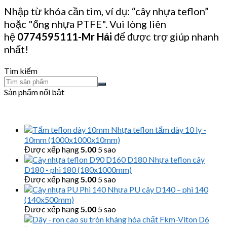
Nhập từ khóa cần tìm, ví dụ: “cây nhựa teflon”
hoặc "ống nhựa PTFE". Vui lòng liên
hệ
0774595111
-Mr Hải
để được trợ giúp nhanh
nhất!
Tìm kiếm
Sản phẩm nổi bật
Nhựa teflon tấm dày 10 ly -
10mm (1000x1000x10mm)
Được xếp hạng
5.00
5 sao
Nhựa teflon cây
D180 - phi 180 (180x1000mm)
Được xếp hạng
5.00
5 sao
Nhựa PU cây D140 – phi 140
(140x500mm)
Được xếp hạng
5.00
5 sao