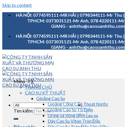
Skip to content
HÀ NỘI: 0774595111-MR HẢI | 0798344111-Mr Thu |
TPHCM: 0373031121-Mr Anh, 078 4220111-Mr
GIANG - anhthu@caosuanhthu.com
HÀ NỘI: 0774595111-MR HẢI | 0798344111-Mr Thu |
TPHCM: 0373031121-Mr Anh, 078 4220111-Mr
GIANG - anhthu@caosuanhthu.com
Menu
≡
╳
TRANG CHỦ
CAO SU KỸ THUẬT
Gioăng Cao Su
Gioăng Cống Cấp Thoát Nước
Gioăng Cao Su Tủ Điện
Tìm kiếm:
Oring và Vòng đệm cao su
Dây Cao Su Viton Tròn Đặc
Dây Cao Su Tròn Đặc Chịu Dầu
Đăng nhập