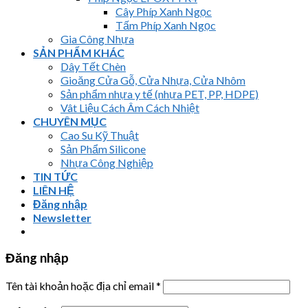
Cây Phíp Xanh Ngọc
Tấm Phíp Xanh Ngọc
Gia Công Nhựa
SẢN PHẨM KHÁC
Dây Tết Chèn
Gioăng Cửa Gỗ, Cửa Nhựa, Cửa Nhôm
Sản phẩm nhựa y tế (nhựa PET, PP, HDPE)
Vât Liệu Cách Âm Cách Nhiệt
CHUYÊN MỤC
Cao Su Kỹ Thuật
Sản Phẩm Silicone
Nhựa Công Nghiệp
TIN TỨC
LIÊN HỆ
Đăng nhập
Newsletter
Đăng nhập
Tên tài khoản hoặc địa chỉ email
*