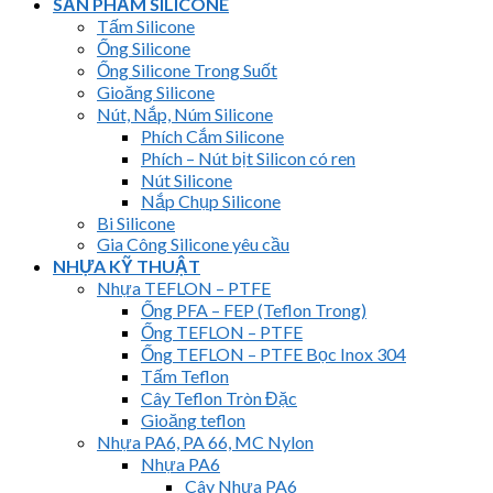
SẢN PHẨM SILICONE
Tấm Silicone
Ống Silicone
Ống Silicone Trong Suốt
Gioăng Silicone
Nút, Nắp, Núm Silicone
Phích Cắm Silicone
Phích – Nút bịt Silicon có ren
Nút Silicone
Nắp Chụp Silicone
Bi Silicone
Gia Công Silicone yêu cầu
NHỰA KỸ THUẬT
Nhựa TEFLON – PTFE
Ống PFA – FEP (Teflon Trong)
Ống TEFLON – PTFE
Ống TEFLON – PTFE Bọc Inox 304
Tấm Teflon
Cây Teflon Tròn Đặc
Gioăng teflon
Nhựa PA6, PA 66, MC Nylon
Nhựa PA6
Cây Nhựa PA6