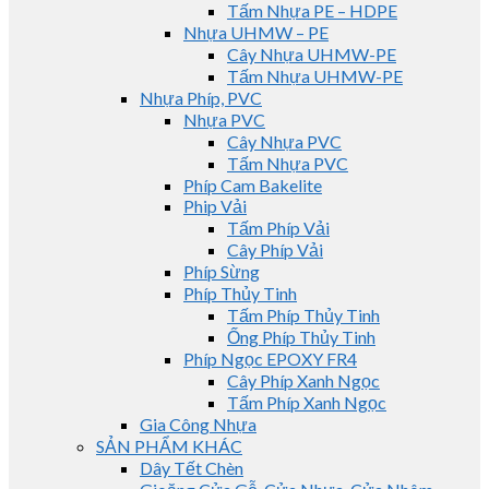
Tấm Nhựa PE – HDPE
Nhựa UHMW – PE
Cây Nhựa UHMW-PE
Tấm Nhựa UHMW-PE
Nhựa Phíp, PVC
Nhựa PVC
Cây Nhựa PVC
Tấm Nhựa PVC
Phíp Cam Bakelite
Phip Vải
Tấm Phíp Vải
Cây Phíp Vải
Phíp Sừng
Phíp Thủy Tinh
Tấm Phíp Thủy Tinh
Ống Phíp Thủy Tinh
Phíp Ngọc EPOXY FR4
Cây Phíp Xanh Ngọc
Tấm Phíp Xanh Ngọc
Gia Công Nhựa
SẢN PHẨM KHÁC
Dây Tết Chèn