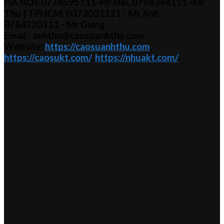
HÀ NỘI:
0774595111
-Mr Hải
,
0798344111 -Mr
Thu
| TPHCM:
0373031121
- Mr Anh -
0784220111 - Mr
Giang
Email : anhthu@caosuanhthu.com
Website:
https://caosuanhthu.com
,
https://caosukt.com/
,
https://nhuakt.com/