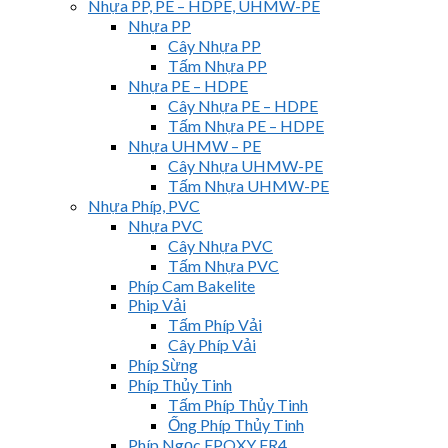
Nhựa PP, PE – HDPE, UHMW-PE
Nhựa PP
Cây Nhựa PP
Tấm Nhựa PP
Nhựa PE – HDPE
Cây Nhựa PE – HDPE
Tấm Nhựa PE – HDPE
Nhựa UHMW – PE
Cây Nhựa UHMW-PE
Tấm Nhựa UHMW-PE
Nhựa Phíp, PVC
Nhựa PVC
Cây Nhựa PVC
Tấm Nhựa PVC
Phíp Cam Bakelite
Phip Vải
Tấm Phíp Vải
Cây Phíp Vải
Phíp Sừng
Phíp Thủy Tinh
Tấm Phíp Thủy Tinh
Ống Phíp Thủy Tinh
Phíp Ngọc EPOXY FR4