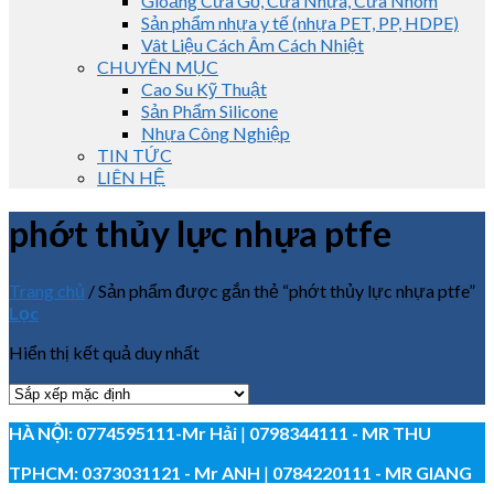
Gioăng Cửa Gỗ, Cửa Nhựa, Cửa Nhôm
Sản phẩm nhựa y tế (nhựa PET, PP, HDPE)
Vât Liệu Cách Âm Cách Nhiệt
CHUYÊN MỤC
Cao Su Kỹ Thuật
Sản Phẩm Silicone
Nhựa Công Nghiệp
TIN TỨC
LIÊN HỆ
phớt thủy lực nhựa ptfe
Trang chủ
/
Sản phẩm được gắn thẻ “phớt thủy lực nhựa ptfe”
Lọc
Hiển thị kết quả duy nhất
HÀ NỘI:
0774595111
-Mr Hải
|
0798344111 - MR THU
TPHCM:
0373031121
- Mr ANH
|
0784220111 - MR GIANG