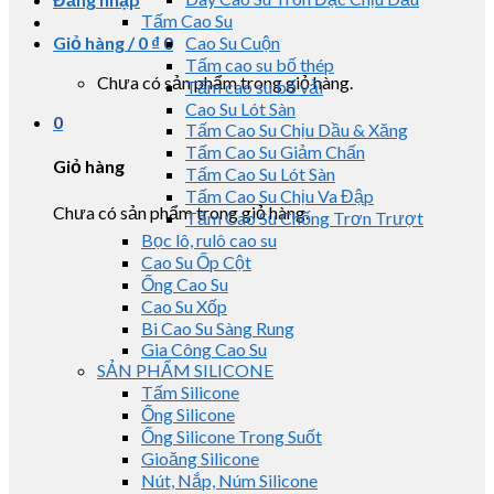
Tấm Cao Su
Giỏ hàng /
0
₫
0
Cao Su Cuộn
Tấm cao su bố thép
Chưa có sản phẩm trong giỏ hàng.
Tấm cao su bố vải
Cao Su Lót Sàn
0
Tấm Cao Su Chịu Dầu & Xăng
Tấm Cao Su Giảm Chấn
Giỏ hàng
Tấm Cao Su Lót Sàn
Tấm Cao Su Chịu Va Đập
Chưa có sản phẩm trong giỏ hàng.
Tấm Cao Su Chống Trơn Trượt
Bọc lô, rulô cao su
Cao Su Ốp Cột
Ống Cao Su
Cao Su Xốp
Bi Cao Su Sàng Rung
Gia Công Cao Su
SẢN PHẨM SILICONE
Tấm Silicone
Ống Silicone
Ống Silicone Trong Suốt
Gioăng Silicone
Nút, Nắp, Núm Silicone