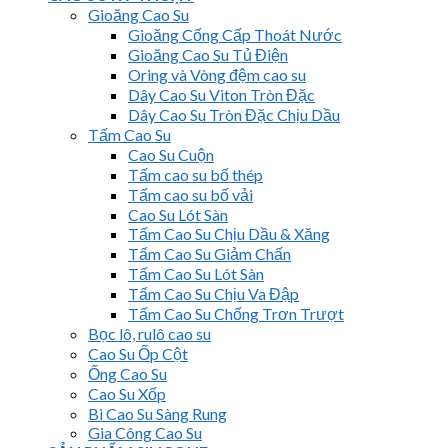
Gioăng Cao Su
Gioăng Cống Cấp Thoát Nước
Gioăng Cao Su Tủ Điện
Oring và Vòng đệm cao su
Dây Cao Su Viton Tròn Đặc
Dây Cao Su Tròn Đặc Chịu Dầu
Tấm Cao Su
Cao Su Cuộn
Tấm cao su bố thép
Tấm cao su bố vải
Cao Su Lót Sàn
Tấm Cao Su Chịu Dầu & Xăng
Tấm Cao Su Giảm Chấn
Tấm Cao Su Lót Sàn
Tấm Cao Su Chịu Va Đập
Tấm Cao Su Chống Trơn Trượt
Bọc lô, rulô cao su
Cao Su Ốp Cột
Ống Cao Su
Cao Su Xốp
Bi Cao Su Sàng Rung
Gia Công Cao Su