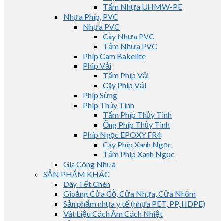
Tấm Nhựa UHMW-PE
Nhựa Phíp, PVC
Nhựa PVC
Cây Nhựa PVC
Tấm Nhựa PVC
Phíp Cam Bakelite
Phip Vải
Tấm Phíp Vải
Cây Phíp Vải
Phíp Sừng
Phíp Thủy Tinh
Tấm Phíp Thủy Tinh
Ống Phíp Thủy Tinh
Phíp Ngọc EPOXY FR4
Cây Phíp Xanh Ngọc
Tấm Phíp Xanh Ngọc
Gia Công Nhựa
SẢN PHẨM KHÁC
Dây Tết Chèn
Gioăng Cửa Gỗ, Cửa Nhựa, Cửa Nhôm
Sản phẩm nhựa y tế (nhựa PET, PP, HDPE)
Vât Liệu Cách Âm Cách Nhiệt