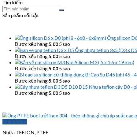
Tìm kiếm
Sản phẩm nổi bật
Ống silicon D6
Được xếp hạng
5.00
5 sao
Ống nhựa teflon 3x5 (D3 x D5,
Được xếp hạng
5.00
5 sao
Nút Silicon M3 ( 5 x 1.6 x 19 mm)
Được xếp hạng
5.00
5 sao
Bi Cao Su D45 (phi 45 -
Được xếp hạng
5.00
5 sao
Nhựa teflon cây D8 - 
Được xếp hạng
5.00
5 sao
Quick View
Nhựa TEFLON, PTFE