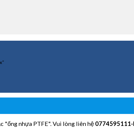
x”
ặc "ống nhựa PTFE". Vui lòng liên hệ
0774595111
-