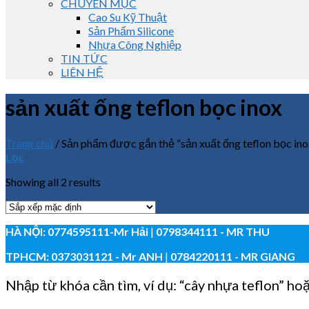
CHUYÊN MỤC
Cao Su Kỹ Thuật
Sản Phẩm Silicone
Nhựa Công Nghiệp
TIN TỨC
LIÊN HỆ
sản xuất ống teflon bọc inox
Trang chủ
/
Sản phẩm được gắn thẻ “sản xuất ống teflon bọc ino
Lọc
Showing all 2 results
HÀ NỘI:
0774595111
-Mr Hải
|
0798344111 - MR THU
TPHCM:
0373031121
- Mr ANH
|
0784220111 - MR GIANG
Nhập từ khóa cần tìm, ví dụ: “cây nhựa teflon” ho