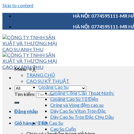
Skip to content
HÀ NỘI: 0774595111-MR HẢ
HÀ NỘI: 0774595111-MR HẢ
Menu
≡
╳
TRANG CHỦ
CAO SU KỸ THUẬT
Gioăng Cao Su
Gioăng Cống Cấp Thoát Nước
Tìm kiếm:
Gioăng Cao Su Tủ Điện
Oring và Vòng đệm cao su
Dây Cao Su Viton Tròn Đặc
Đăng nhập
Dây Cao Su Tròn Đặc Chịu Dầu
Giỏ hàng /
0
Tấm Cao Su
₫
0
Cao Su Cuộn
Chưa có sản phẩm trong giỏ hàng.