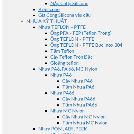
Nắp Chụp Silicone
Bi Silicone
Gia Công Silicone yêu cầu
NHỰA KỸ THUẬT
Nhựa TEFLON – PTFE
Ống PFA – FEP (Teflon Trong)
Ống TEFLON – PTFE
Ống TEFLON – PTFE Bọc Inox 304
Tấm Teflon
Cây Teflon Tròn Đặc
Gioăng teflon
Nhựa PA6, PA 66, MC Nylon
Nhựa PA6
Cây Nhựa PA6
Tấm Nhựa PA6
Nhựa PA66
Cây Nhựa PA66
Tấm Nhựa PA66
Nhựa MC Nylon
Cây Nhựa MC Nylon
Tấm Nhựa MC Nylon
Nhựa POM, ABS, PEEK