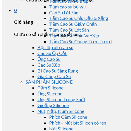
Tấm cao su bố thép
Tấm cao su bố vải
0
Cao Su Lót Sàn
Tấm Cao Su Chịu Dầu & Xăng
Giỏ hàng
Tấm Cao Su Giảm Chấn
Tấm Cao Su Lót Sàn
Chưa có sản phẩm trong giỏ hàng.
Tấm Cao Su Chịu Va Đập
Tấm Cao Su Chống Trơn Trượt
Bọc lô, rulô cao su
Cao Su Ốp Cột
Ống Cao Su
Cao Su Xốp
Bi Cao Su Sàng Rung
Gia Công Cao Su
SẢN PHẨM SILICONE
Tấm Silicone
Ống Silicone
Ống Silicone Trong Suốt
Gioăng Silicone
Nút, Nắp, Núm Silicone
Phích Cắm Silicone
Phích – Nút bịt Silicon có ren
Nút Silicone