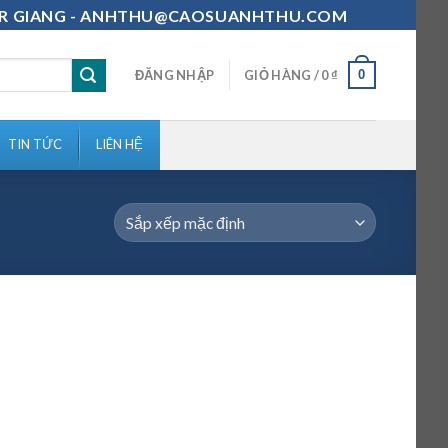
111-MR GIANG - ANHTHU@CAOSUANHTHU.COM
0
ĐĂNG NHẬP
GIỎ HÀNG /
0
₫
TIN TỨC
LIÊN HỆ