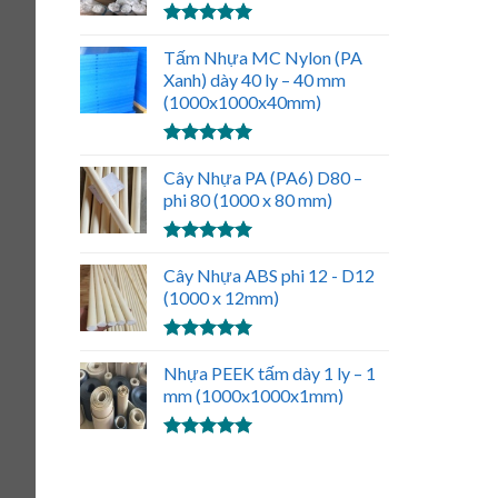
Được xếp
hạng
Tấm Nhựa MC Nylon (PA
5.00
5 sao
Xanh) dày 40 ly – 40 mm
(1000x1000x40mm)
Được xếp
hạng
Cây Nhựa PA (PA6) D80 –
5.00
5 sao
phi 80 (1000 x 80 mm)
Được xếp
hạng
Cây Nhựa ABS phi 12 - D12
5.00
5 sao
(1000 x 12mm)
Được xếp
hạng
Nhựa PEEK tấm dày 1 ly – 1
5.00
5 sao
mm (1000x1000x1mm)
Được xếp
hạng
5.00
5 sao