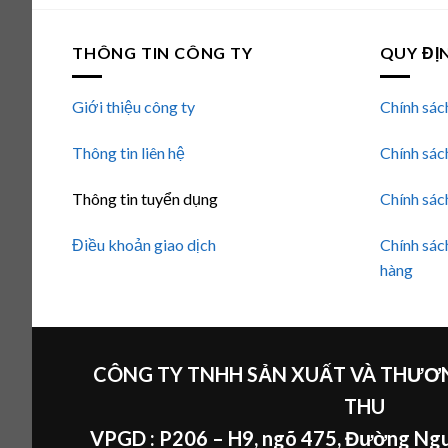
THÔNG TIN CÔNG TY
QUY ĐỊ
Giới thiệu công ty
Chính sác
Thông tin liên hệ
Chính sác
Thông tin tuyển dụng
Chính sác
Điều khoản giao dịch
Chính sác
hàng
CÔNG TY TNHH SẢN XUẤT VÀ THƯƠN
THU
VPGD : P206 – H9, ngõ 475, Đường Ngu