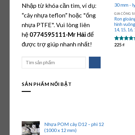
Nhập từ khóa cần tìm, ví dụ:
“cây nhựa teflon” hoặc "ống
GIA CÔNG S
Ron gioăng
nhựa PTFE". Vui lòng liên
hình vuông 4
14, 15, 16,
hệ
0774595111
-Mr Hải
để
được trợ giúp nhanh nhất!
225
₫
Được xếp
hạng
5.00
5 sao
Tìm
kiếm
SẢN PHẨM NỔI BẬT
Nhựa POM cây D12 – phi 12
(1000 x 12 mm)