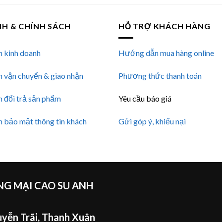
NH & CHÍNH SÁCH
HỖ TRỢ KHÁCH HÀNG
h kinh doanh
Hướng dẫn mua hàng online
h vận chuyển & giao nhận
Phương thức thanh toán
h đổi trả sản phẩm
Yêu cầu báo giá
h bảo mật thông tin khách
Gửi góp ý, khiếu nại
G MẠI CAO SU ANH
yễn Trãi, Thanh Xuân