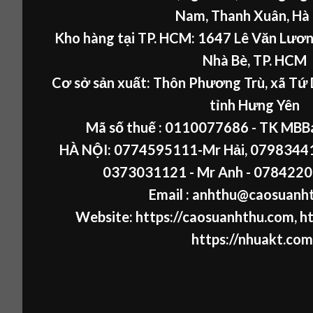
Nam, Thanh Xuân, Hà
Kho hàng tại TP. HCM: 1647 Lê Văn Lươn
Nhà Bè, TP. HCM
Cơ sở sản xuất: Thôn Phương Trù, xã Tứ 
tỉnh Hưng Yên
Mã số thuế :
0110077686
- TK MBB
HÀ NỘI:
0774595111
-Mr Hải
,
07983441
0373031121
- Mr Anh -
0784220
Email : anhthu@caosuanh
Website:
https://caosuanhthu.com
,
ht
https://nhuakt.com