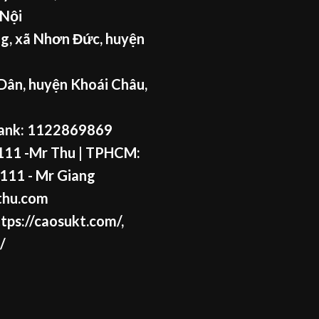
 Nội
g, xã Nhơn Đức, huyện
Dân, huyện Khoái Châu,
ank: 1122869869
11 -Mr Thu
| TPHCM:
111 - Mr
Giang
thu.com
tps://caosukt.com/
,
/