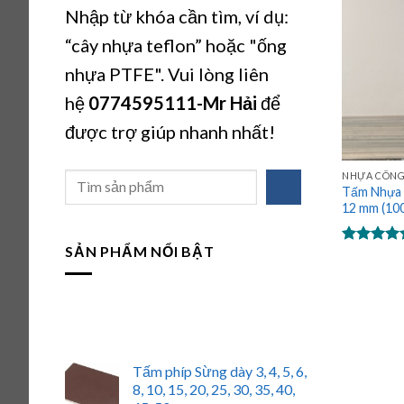
Nhập từ khóa cần tìm, ví dụ:
“cây nhựa teflon” hoặc "ống
nhựa PTFE". Vui lòng liên
hệ
0774595111
-Mr Hải
để
được trợ giúp nhanh nhất!
NHỰA CÔNG
Tìm
Tấm Nhựa P
kiếm
12 mm (1
SẢN PHẨM NỔI BẬT
Được xếp
hạng
5.00
5 sao
Tấm phíp Sừng dày 3, 4, 5, 6,
8, 10, 15, 20, 25, 30, 35, 40,