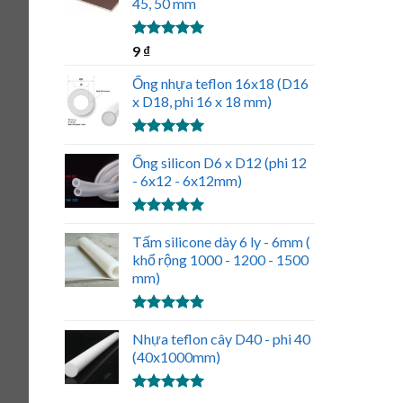
45, 50 mm
Được xếp
9
₫
hạng
5.00
5 sao
Ống nhựa teflon 16x18 (D16
x D18, phi 16 x 18 mm)
Được xếp
hạng
Ống silicon D6 x D12 (phi 12
5.00
5 sao
- 6x12 - 6x12mm)
Được xếp
hạng
Tấm silicone dày 6 ly - 6mm (
5.00
5 sao
khổ rộng 1000 - 1200 - 1500
mm)
Được xếp
hạng
Nhựa teflon cây D40 - phi 40
5.00
5 sao
(40x1000mm)
Được xếp