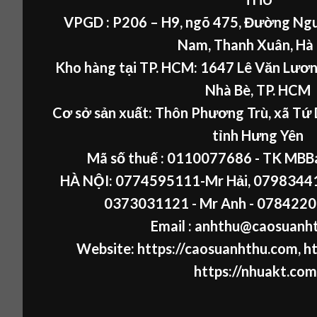
VPGD : P206 – H9, ngõ 475, Đường Ngu
Nam, Thanh Xuân, Hà
Kho hàng tại TP. HCM: 1647 Lê Văn Lươn
Nhà Bè, TP. HCM
Cơ sở sản xuất: Thôn Phương Trù, xã Tứ 
tỉnh Hưng Yên
Mã số thuế :
0110077686
- TK MBB
HÀ NỘI:
0774595111
-Mr Hải
,
07983441
0373031121
- Mr Anh -
0784220
Email : anhthu@caosuanh
Website:
https://caosuanhthu.com
,
ht
https://nhuakt.com