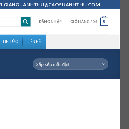
111-MR GIANG - ANHTHU@CAOSUANHTHU.COM
0
ĐĂNG NHẬP
GIỎ HÀNG /
0
₫
TIN TỨC
LIÊN HỆ