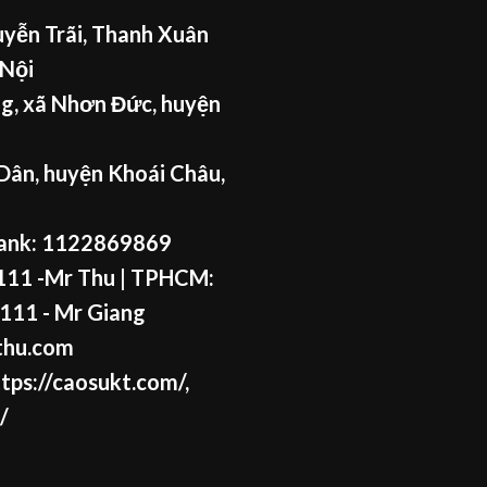
yễn Trãi, Thanh Xuân
 Nội
g, xã Nhơn Đức, huyện
Dân, huyện Khoái Châu,
ank: 1122869869
11 -Mr Thu
| TPHCM:
111 - Mr
Giang
thu.com
tps://caosukt.com/
,
/