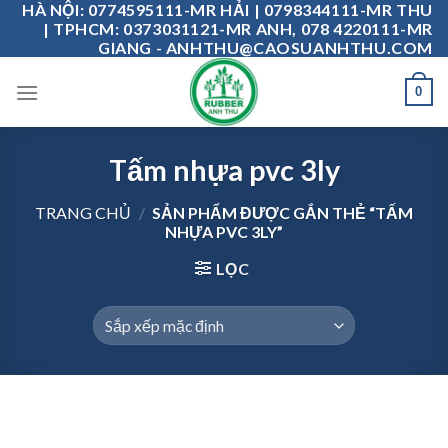
HÀ NỘI: 0774595111-MR HẢI | 0798344111-MR THU
Skip
| TPHCM: 0373031121-MR ANH, 078 4220111-MR
to
GIANG - ANHTHU@CAOSUANHTHU.COM
content
0
Tấm nhựa pvc 3ly
TRANG CHỦ
/
SẢN PHẨM ĐƯỢC GẮN THẺ “TẤM
NHỰA PVC 3LY”
LỌC