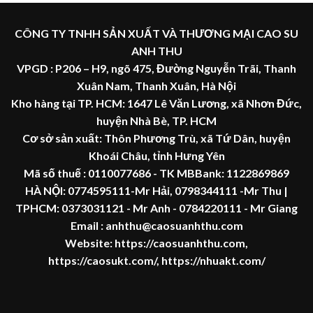
CÔNG TY TNHH SẢN XUẤT VÀ THƯƠNG MẠI CAO SU
ANH THU
VPGD : P206 – H9, ngõ 475, Đường Nguyễn Trãi, Thanh
Xuân Nam, Thanh Xuân, Hà Nội
Kho hàng tại TP. HCM: 1647 Lê Văn Lương, xã Nhơn Đức,
huyện Nhà Bè, TP. HCM
Cơ sở sản xuất: Thôn Phương Trù, xã Tứ Dân, huyện
Khoái Châu, tỉnh Hưng Yên
Mã số thuế :
0110077686
- TK MBBank: 1122869869
HÀ NỘI:
0774595111
-Mr Hải
,
0798344111 -Mr Thu
|
TPHCM:
0373031121
- Mr Anh -
0784220111 - Mr
Giang
Email : anhthu@caosuanhthu.com
Website:
https://caosuanhthu.com
,
https://caosukt.com/
,
https://nhuakt.com/