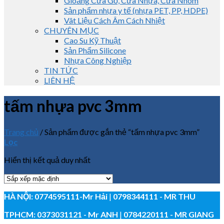
Gioăng Cửa Gỗ, Cửa Nhựa, Cửa Nhôm
Sản phẩm nhựa y tế (nhựa PET, PP, HDPE)
Vât Liệu Cách Âm Cách Nhiệt
CHUYÊN MỤC
Cao Su Kỹ Thuật
Sản Phẩm Silicone
Nhựa Công Nghiệp
TIN TỨC
LIÊN HỆ
tấm nhựa pvc 3mm
Trang chủ
/
Sản phẩm được gắn thẻ “tấm nhựa pvc 3mm”
Lọc
Hiển thị kết quả duy nhất
HÀ NỘI:
0774595111
-Mr Hải
|
0798344111 - MR THU
TPHCM:
0373031121
- Mr ANH
|
0784220111 - MR GIANG