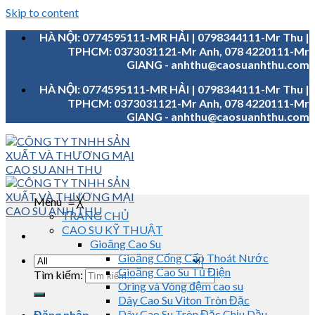
Skip to content
HÀ NỘI: 0774595111-MR HẢI | 0798344111-Mr Thu |
TPHCM: 0373031121-Mr Anh, 078 4220111-Mr
GIANG - anhthu@caosuanhthu.com
HÀ NỘI: 0774595111-MR HẢI | 0798344111-Mr Thu |
TPHCM: 0373031121-Mr Anh, 078 4220111-Mr
GIANG - anhthu@caosuanhthu.com
Menu
≡
╳
TRANG CHỦ
CAO SU KỸ THUẬT
Gioăng Cao Su
Gioăng Cống Cấp Thoát Nước
Gioăng Cao Su Tủ Điện
Tìm kiếm:
Oring và Vòng đệm cao su
Dây Cao Su Viton Tròn Đặc
Dây Cao Su Tròn Đặc Chịu Dầu
Đăng nhập