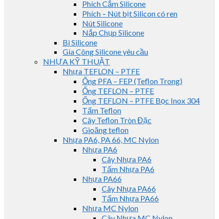
Phích Cắm Silicone
Phích – Nút bịt Silicon có ren
Nút Silicone
Nắp Chụp Silicone
Bi Silicone
Gia Công Silicone yêu cầu
NHỰA KỸ THUẬT
Nhựa TEFLON – PTFE
Ống PFA – FEP (Teflon Trong)
Ống TEFLON – PTFE
Ống TEFLON – PTFE Bọc Inox 304
Tấm Teflon
Cây Teflon Tròn Đặc
Gioăng teflon
Nhựa PA6, PA 66, MC Nylon
Nhựa PA6
Cây Nhựa PA6
Tấm Nhựa PA6
Nhựa PA66
Cây Nhựa PA66
Tấm Nhựa PA66
Nhựa MC Nylon
Cây Nhựa MC Nylon