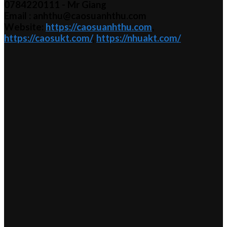
0784220111 - Mr
Giang
Email : anhthu@caosuanhthu.com
Website:
https://caosuanhthu.com
,
https://caosukt.com/
,
https://nhuakt.com/