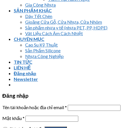
Gia Công Nhựa
SẢN PHẨM KHÁC
Dây Tết Chèn
Gioăng Cửa Gỗ, Cửa Nhựa, Cửa Nhôm
Sản phẩm nhựa y tế (nhựa PET, PP, HDPE)
Vât Liệu Cách Âm Cách Nhiệt
CHUYÊN MỤC
Cao Su Kỹ Thuật
Sản Phẩm Silicone
Nhựa Công Nghiệp
TIN TỨC
LIÊN HỆ
Đăng nhập
Newsletter
Đăng nhập
Tên tài khoản hoặc địa chỉ email
*
Mật khẩu
*