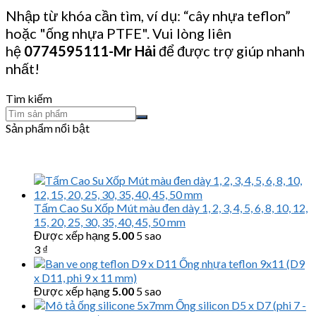
Nhập từ khóa cần tìm, ví dụ: “cây nhựa teflon”
hoặc "ống nhựa PTFE". Vui lòng liên
hệ
0774595111
-Mr Hải
để được trợ giúp nhanh
nhất!
Tìm kiếm
Sản phẩm nổi bật
Tấm Cao Su Xốp Mút màu đen dày 1, 2, 3, 4, 5, 6, 8, 10, 12,
15, 20, 25, 30, 35, 40, 45, 50 mm
Được xếp hạng
5.00
5 sao
3
₫
Ống nhựa teflon 9x11 (D9
x D11, phi 9 x 11 mm)
Được xếp hạng
5.00
5 sao
Ống silicon D5 x D7 (phi 7 -