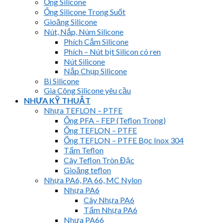
Ống Silicone
Ống Silicone Trong Suốt
Gioăng Silicone
Nút, Nắp, Núm Silicone
Phích Cắm Silicone
Phích – Nút bịt Silicon có ren
Nút Silicone
Nắp Chụp Silicone
Bi Silicone
Gia Công Silicone yêu cầu
NHỰA KỸ THUẬT
Nhựa TEFLON – PTFE
Ống PFA – FEP (Teflon Trong)
Ống TEFLON – PTFE
Ống TEFLON – PTFE Bọc Inox 304
Tấm Teflon
Cây Teflon Tròn Đặc
Gioăng teflon
Nhựa PA6, PA 66, MC Nylon
Nhựa PA6
Cây Nhựa PA6
Tấm Nhựa PA6
Nhựa PA66