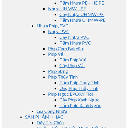
Tấm Nhựa PE – HDPE
Nhựa UHMW – PE
Cây Nhựa UHMW-PE
Tấm Nhựa UHMW-PE
Nhựa Phíp, PVC
Nhựa PVC
Cây Nhựa PVC
Tấm Nhựa PVC
Phíp Cam Bakelite
Phip Vải
Tấm Phíp Vải
Cây Phíp Vải
Phíp Sừng
Phíp Thủy Tinh
Tấm Phíp Thủy Tinh
Ống Phíp Thủy Tinh
Phíp Ngọc EPOXY FR4
Cây Phíp Xanh Ngọc
Tấm Phíp Xanh Ngọc
Gia Công Nhựa
SẢN PHẨM KHÁC
Dây Tết Chèn