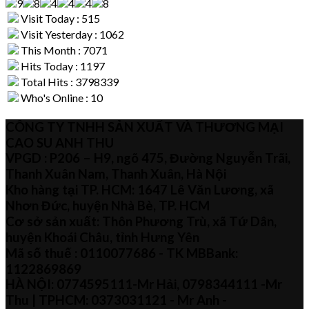
Visit Today : 515
Visit Yesterday : 1062
This Month : 7071
Hits Today : 1197
Total Hits : 3798339
Who's Online : 10
CÔNG TY TNHH SẢN XUẤT VÀ THƯƠNG MẠI
CAO SU ANH THU
VPGD : P206 – H9, ngõ 475, Đường Nguyễn Trãi,
Thanh Xuân Nam, Thanh Xuân, Hà Nội
Kho hàng tại TP. HCM: 1647 Lê Văn Lương, xã
Nhơn Đức, huyện Nhà Bè, TP. HCM
Cơ sở sản xuất: Thôn Phương Trù, xã Tứ Dân,
huyện Khoái Châu, tỉnh Hưng Yên
Mã số thuế :
0110077686
- TK MBBank:
1122869869
HÀ NỘI:
0774595111
-Mr Hải
,
0798344111 -Mr
Thu
| TPHCM:
0373031121
- Mr Anh -