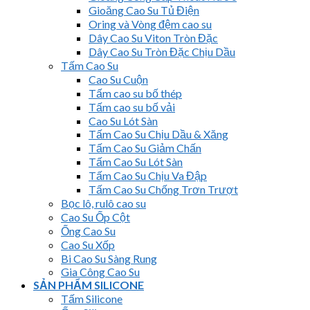
Gioăng Cao Su Tủ Điện
Oring và Vòng đệm cao su
Dây Cao Su Viton Tròn Đặc
Dây Cao Su Tròn Đặc Chịu Dầu
Tấm Cao Su
Cao Su Cuộn
Tấm cao su bố thép
Tấm cao su bố vải
Cao Su Lót Sàn
Tấm Cao Su Chịu Dầu & Xăng
Tấm Cao Su Giảm Chấn
Tấm Cao Su Lót Sàn
Tấm Cao Su Chịu Va Đập
Tấm Cao Su Chống Trơn Trượt
Bọc lô, rulô cao su
Cao Su Ốp Cột
Ống Cao Su
Cao Su Xốp
Bi Cao Su Sàng Rung
Gia Công Cao Su
SẢN PHẨM SILICONE
Tấm Silicone