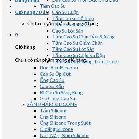
Tấm Cao Su
Giỏ hàng /
0
₫
0
Cao Su Cuộn
Tấm cao su bố thép
Chưa có sản phẩm trong giỏ hàng.
Tấm cao su bố vải
Cao Su Lót Sàn
0
Tấm Cao Su Chịu Dầu & Xăng
Tấm Cao Su Giảm Chấn
Giỏ hàng
Tấm Cao Su Lót Sàn
Tấm Cao Su Chịu Va Đập
Chưa có sản phẩm trong giỏ hàng.
Tấm Cao Su Chống Trơn Trượt
Bọc lô, rulô cao su
Cao Su Ốp Cột
Ống Cao Su
Cao Su Xốp
Bi Cao Su Sàng Rung
Gia Công Cao Su
SẢN PHẨM SILICONE
Tấm Silicone
Ống Silicone
Ống Silicone Trong Suốt
Gioăng Silicone
Nút, Nắp, Núm Silicone