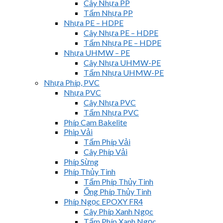
Cây Nhựa PP
Tấm Nhựa PP
Nhựa PE – HDPE
Cây Nhựa PE – HDPE
Tấm Nhựa PE – HDPE
Nhựa UHMW – PE
Cây Nhựa UHMW-PE
Tấm Nhựa UHMW-PE
Nhựa Phíp, PVC
Nhựa PVC
Cây Nhựa PVC
Tấm Nhựa PVC
Phíp Cam Bakelite
Phip Vải
Tấm Phíp Vải
Cây Phíp Vải
Phíp Sừng
Phíp Thủy Tinh
Tấm Phíp Thủy Tinh
Ống Phíp Thủy Tinh
Phíp Ngọc EPOXY FR4
Cây Phíp Xanh Ngọc
Tấm Phíp Xanh Ngọc