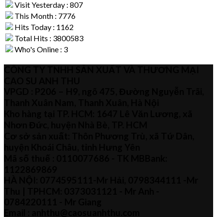
Visit Yesterday : 807
This Month : 7776
Hits Today : 1162
Total Hits : 3800583
Who's Online : 3
CÔNG TY TNHH SẢN XUẤT VÀ THƯƠNG MẠI
CAO SU ANH THU
VPGD : P206 – H9, ngõ 475, Đường Nguyễn Trãi,
Thanh Xuân Nam, Thanh Xuân, Hà Nội
Kho hàng tại TP. HCM: 1647 Lê Văn Lương, xã
Nhơn Đức, huyện Nhà Bè, TP. HCM
Cơ sở sản xuất: Thôn Phương Trù, xã Tứ Dân,
huyện Khoái Châu, tỉnh Hưng Yên
Mã số thuế :
0110077686
- TK MBBank:
1122869869
HÀ NỘI:
0774595111
-Mr Hải
,
0798344111 -Mr
Thu
| TPHCM:
0373031121
- Mr Anh -
0784220111 - Mr
Giang
Email : anhthu@caosuanhthu.com