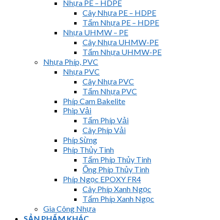
Nhựa PE – HDPE
Cây Nhựa PE – HDPE
Tấm Nhựa PE – HDPE
Nhựa UHMW – PE
Cây Nhựa UHMW-PE
Tấm Nhựa UHMW-PE
Nhựa Phíp, PVC
Nhựa PVC
Cây Nhựa PVC
Tấm Nhựa PVC
Phíp Cam Bakelite
Phip Vải
Tấm Phíp Vải
Cây Phíp Vải
Phíp Sừng
Phíp Thủy Tinh
Tấm Phíp Thủy Tinh
Ống Phíp Thủy Tinh
Phíp Ngọc EPOXY FR4
Cây Phíp Xanh Ngọc
Tấm Phíp Xanh Ngọc
Gia Công Nhựa
SẢN PHẨM KHÁC