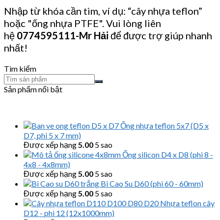
Nhập từ khóa cần tìm, ví dụ: “cây nhựa teflon”
hoặc "ống nhựa PTFE". Vui lòng liên
hệ
0774595111
-Mr Hải
để được trợ giúp nhanh
nhất!
Tìm kiếm
Sản phẩm nổi bật
Ống nhựa teflon 5x7 (D5 x
D7, phi 5 x 7 mm)
Được xếp hạng
5.00
5 sao
Ống silicon D4 x D8 (phi 8 -
4x8 - 4x8mm)
Được xếp hạng
5.00
5 sao
Bi Cao Su D60 (phi 60 - 60mm)
Được xếp hạng
5.00
5 sao
Nhựa teflon cây
D12 - phi 12 (12x1000mm)