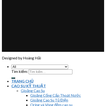
Designed by Hoàng Hải
Tìm kiếm:
TRANG CHỦ
CAO SU KỸ THUẬT
Gioăng Cao Su
Gioăng Cống Cấp Thoát Nước
Gioăng Cao Su Tủ Điện
Oring và Vòng đệm cao su