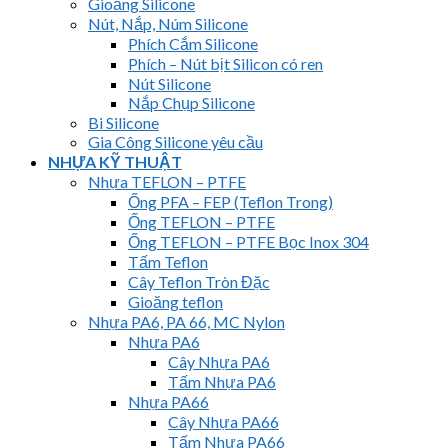
Gioăng Silicone
Nút, Nắp, Núm Silicone
Phích Cắm Silicone
Phích – Nút bịt Silicon có ren
Nút Silicone
Nắp Chụp Silicone
Bi Silicone
Gia Công Silicone yêu cầu
NHỰA KỸ THUẬT
Nhựa TEFLON – PTFE
Ống PFA – FEP (Teflon Trong)
Ống TEFLON – PTFE
Ống TEFLON – PTFE Bọc Inox 304
Tấm Teflon
Cây Teflon Tròn Đặc
Gioăng teflon
Nhựa PA6, PA 66, MC Nylon
Nhựa PA6
Cây Nhựa PA6
Tấm Nhựa PA6
Nhựa PA66
Cây Nhựa PA66
Tấm Nhựa PA66