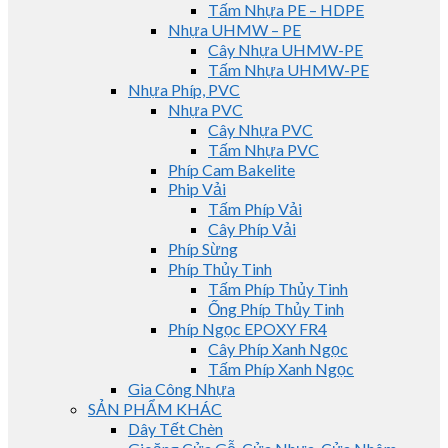
Tấm Nhựa PE – HDPE
Nhựa UHMW – PE
Cây Nhựa UHMW-PE
Tấm Nhựa UHMW-PE
Nhựa Phíp, PVC
Nhựa PVC
Cây Nhựa PVC
Tấm Nhựa PVC
Phíp Cam Bakelite
Phip Vải
Tấm Phíp Vải
Cây Phíp Vải
Phíp Sừng
Phíp Thủy Tinh
Tấm Phíp Thủy Tinh
Ống Phíp Thủy Tinh
Phíp Ngọc EPOXY FR4
Cây Phíp Xanh Ngọc
Tấm Phíp Xanh Ngọc
Gia Công Nhựa
SẢN PHẨM KHÁC
Dây Tết Chèn