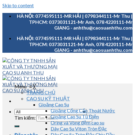
Skip to content
HÀ NỘI: 0774595111-MR HẢI | 0798344111-Mr Thu |
TPHCM: 0373031121-Mr Anh, 078 4220111-Mr
GIANG - anhthu@caosuanhthu.com
HÀ NỘI: 0774595111-MR HẢI | 0798344111-Mr Thu |
TPHCM: 0373031121-Mr Anh, 078 4220111-Mr
GIANG - anhthu@caosuanhthu.com
Menu
≡
╳
TRANG CHỦ
CAO SU KỸ THUẬT
Gioăng Cao Su
Gioăng Cống Cấp Thoát Nước
Gioăng Cao Su Tủ Điện
Tìm kiếm:
Oring và Vòng đệm cao su
Dây Cao Su Viton Tròn Đặc
Dây Cao Su Tròn Đặc Chịu Dầu
Đăng nhập