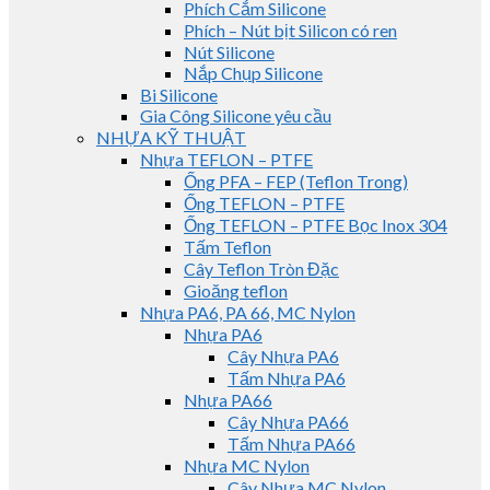
Phích Cắm Silicone
Phích – Nút bịt Silicon có ren
Nút Silicone
Nắp Chụp Silicone
Bi Silicone
Gia Công Silicone yêu cầu
NHỰA KỸ THUẬT
Nhựa TEFLON – PTFE
Ống PFA – FEP (Teflon Trong)
Ống TEFLON – PTFE
Ống TEFLON – PTFE Bọc Inox 304
Tấm Teflon
Cây Teflon Tròn Đặc
Gioăng teflon
Nhựa PA6, PA 66, MC Nylon
Nhựa PA6
Cây Nhựa PA6
Tấm Nhựa PA6
Nhựa PA66
Cây Nhựa PA66
Tấm Nhựa PA66
Nhựa MC Nylon
Cây Nhựa MC Nylon