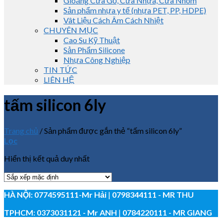
Gioăng Cửa Gỗ, Cửa Nhựa, Cửa Nhôm
Sản phẩm nhựa y tế (nhựa PET, PP, HDPE)
Vât Liệu Cách Âm Cách Nhiệt
CHUYÊN MỤC
Cao Su Kỹ Thuật
Sản Phẩm Silicone
Nhựa Công Nghiệp
TIN TỨC
LIÊN HỆ
tấm silicon 6ly
Trang chủ
/
Sản phẩm được gắn thẻ “tấm silicon 6ly”
Lọc
Hiển thị kết quả duy nhất
HÀ NỘI:
0774595111
-Mr Hải
|
0798344111 - MR THU
TPHCM:
0373031121
- Mr ANH
|
0784220111 - MR GIANG