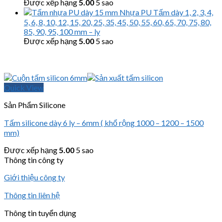
Được xếp hạng
5.00
5 sao
Nhựa PU Tấm dày 1, 2, 3, 4,
5, 6, 8, 10, 12, 15, 20, 25, 35, 45, 50, 55, 60, 65, 70, 75, 80,
85, 90, 95, 100 mm – ly
Được xếp hạng
5.00
5 sao
Quick View
Sản Phẩm Silicone
Tấm silicone dày 6 ly – 6mm ( khổ rộng 1000 – 1200 – 1500
mm)
Được xếp hạng
5.00
5 sao
Thông tin công ty
Giới thiệu công ty
Thông tin liên hệ
Thông tin tuyển dụng