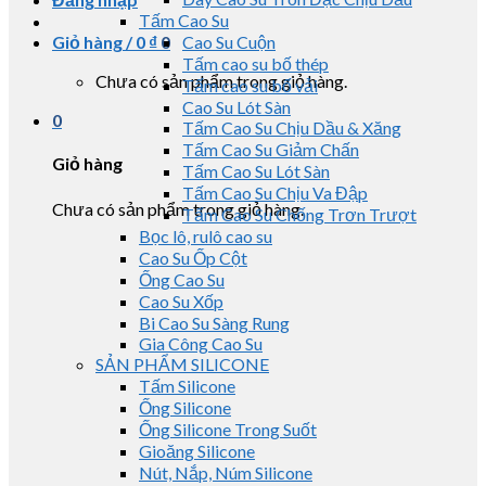
Tấm Cao Su
Giỏ hàng /
0
₫
0
Cao Su Cuộn
Tấm cao su bố thép
Chưa có sản phẩm trong giỏ hàng.
Tấm cao su bố vải
Cao Su Lót Sàn
0
Tấm Cao Su Chịu Dầu & Xăng
Tấm Cao Su Giảm Chấn
Giỏ hàng
Tấm Cao Su Lót Sàn
Tấm Cao Su Chịu Va Đập
Chưa có sản phẩm trong giỏ hàng.
Tấm Cao Su Chống Trơn Trượt
Bọc lô, rulô cao su
Cao Su Ốp Cột
Ống Cao Su
Cao Su Xốp
Bi Cao Su Sàng Rung
Gia Công Cao Su
SẢN PHẨM SILICONE
Tấm Silicone
Ống Silicone
Ống Silicone Trong Suốt
Gioăng Silicone
Nút, Nắp, Núm Silicone