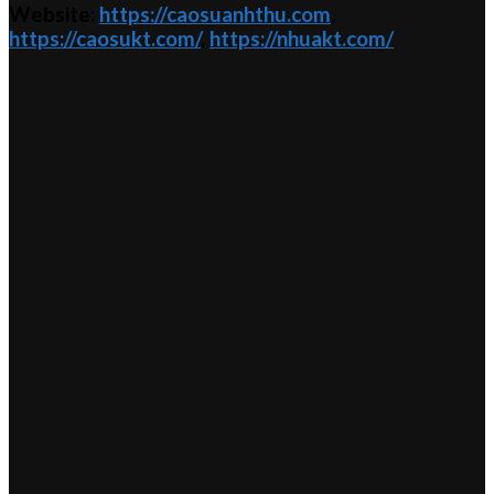
Website:
https://caosuanhthu.com
,
https://caosukt.com/
,
https://nhuakt.com/