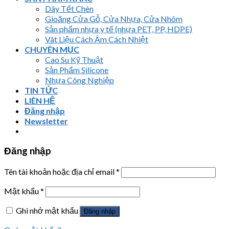
Dây Tết Chèn
Gioăng Cửa Gỗ, Cửa Nhựa, Cửa Nhôm
Sản phẩm nhựa y tế (nhựa PET, PP, HDPE)
Vât Liệu Cách Âm Cách Nhiệt
CHUYÊN MỤC
Cao Su Kỹ Thuật
Sản Phẩm Silicone
Nhựa Công Nghiệp
TIN TỨC
LIÊN HỆ
Đăng nhập
Newsletter
Đăng nhập
Tên tài khoản hoặc địa chỉ email
*
Mật khẩu
*
Ghi nhớ mật khẩu
Đăng nhập