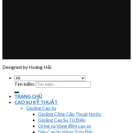
Designed by Hoàng Hải
Tìm kiếm:
TRANG CHỦ
CAO SU KỸ THUẬT
Gioăng Cao Su
Gioăng Cống Cấp Thoát Nước
Gioăng Cao Su Tủ Điện
Oring và Vòng đệm cao su
Dây Cao Su Viton Tròn Đặc