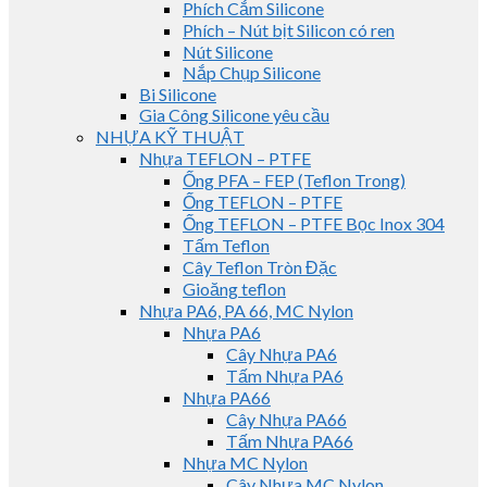
Phích Cắm Silicone
Phích – Nút bịt Silicon có ren
Nút Silicone
Nắp Chụp Silicone
Bi Silicone
Gia Công Silicone yêu cầu
NHỰA KỸ THUẬT
Nhựa TEFLON – PTFE
Ống PFA – FEP (Teflon Trong)
Ống TEFLON – PTFE
Ống TEFLON – PTFE Bọc Inox 304
Tấm Teflon
Cây Teflon Tròn Đặc
Gioăng teflon
Nhựa PA6, PA 66, MC Nylon
Nhựa PA6
Cây Nhựa PA6
Tấm Nhựa PA6
Nhựa PA66
Cây Nhựa PA66
Tấm Nhựa PA66
Nhựa MC Nylon
Cây Nhựa MC Nylon