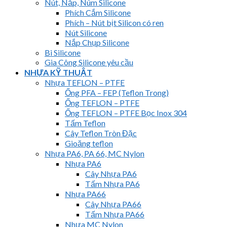
Nút, Nắp, Núm Silicone
Phích Cắm Silicone
Phích – Nút bịt Silicon có ren
Nút Silicone
Nắp Chụp Silicone
Bi Silicone
Gia Công Silicone yêu cầu
NHỰA KỸ THUẬT
Nhựa TEFLON – PTFE
Ống PFA – FEP (Teflon Trong)
Ống TEFLON – PTFE
Ống TEFLON – PTFE Bọc Inox 304
Tấm Teflon
Cây Teflon Tròn Đặc
Gioăng teflon
Nhựa PA6, PA 66, MC Nylon
Nhựa PA6
Cây Nhựa PA6
Tấm Nhựa PA6
Nhựa PA66
Cây Nhựa PA66
Tấm Nhựa PA66
Nhựa MC Nylon