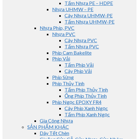
Tấm Nhựa PE – HDPE
Nhựa UHMW – PE
Cây Nhựa UHMW-PE
Tấm Nhựa UHMW-PE
Nhựa Phíp, PVC
Nhựa PVC
Cây Nhựa PVC
Tấm Nhựa PVC
Phíp Cam Bakelite
Phip Vải
Tấm Phíp Vải
Cây Phíp Vải
Phíp Sừng
Phíp Thủy Tinh
Tấm Phíp Thủy Tinh
Ống Phíp Thủy Tinh
Phíp Ngọc EPOXY FR4
Cây Phíp Xanh Ngọc
Tấm Phíp Xanh Ngọc
Gia Công Nhựa
SẢN PHẨM KHÁC
Dây Tết Chèn