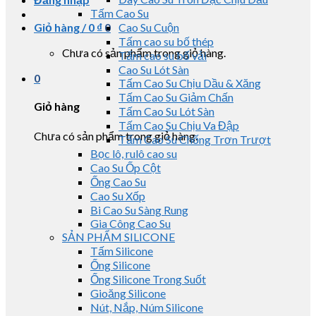
Tấm Cao Su
Giỏ hàng /
0
₫
0
Cao Su Cuộn
Tấm cao su bố thép
Chưa có sản phẩm trong giỏ hàng.
Tấm cao su bố vải
Cao Su Lót Sàn
0
Tấm Cao Su Chịu Dầu & Xăng
Tấm Cao Su Giảm Chấn
Giỏ hàng
Tấm Cao Su Lót Sàn
Tấm Cao Su Chịu Va Đập
Chưa có sản phẩm trong giỏ hàng.
Tấm Cao Su Chống Trơn Trượt
Bọc lô, rulô cao su
Cao Su Ốp Cột
Ống Cao Su
Cao Su Xốp
Bi Cao Su Sàng Rung
Gia Công Cao Su
SẢN PHẨM SILICONE
Tấm Silicone
Ống Silicone
Ống Silicone Trong Suốt
Gioăng Silicone
Nút, Nắp, Núm Silicone