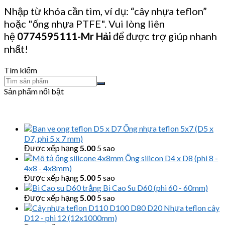
Nhập từ khóa cần tìm, ví dụ: “cây nhựa teflon”
hoặc "ống nhựa PTFE". Vui lòng liên
hệ
0774595111
-Mr Hải
để được trợ giúp nhanh
nhất!
Tìm kiếm
Sản phẩm nổi bật
Ống nhựa teflon 5x7 (D5 x
D7, phi 5 x 7 mm)
Được xếp hạng
5.00
5 sao
Ống silicon D4 x D8 (phi 8 -
4x8 - 4x8mm)
Được xếp hạng
5.00
5 sao
Bi Cao Su D60 (phi 60 - 60mm)
Được xếp hạng
5.00
5 sao
Nhựa teflon cây
D12 - phi 12 (12x1000mm)