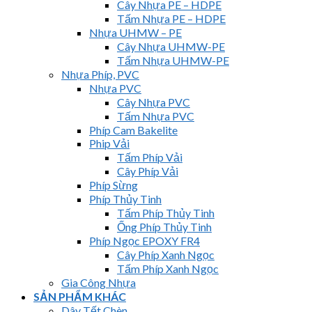
Cây Nhựa PE – HDPE
Tấm Nhựa PE – HDPE
Nhựa UHMW – PE
Cây Nhựa UHMW-PE
Tấm Nhựa UHMW-PE
Nhựa Phíp, PVC
Nhựa PVC
Cây Nhựa PVC
Tấm Nhựa PVC
Phíp Cam Bakelite
Phip Vải
Tấm Phíp Vải
Cây Phíp Vải
Phíp Sừng
Phíp Thủy Tinh
Tấm Phíp Thủy Tinh
Ống Phíp Thủy Tinh
Phíp Ngọc EPOXY FR4
Cây Phíp Xanh Ngọc
Tấm Phíp Xanh Ngọc
Gia Công Nhựa
SẢN PHẨM KHÁC
Dây Tết Chèn