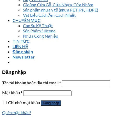
Gioăng Cửa Gỗ, Cửa Nhựa, Cửa Nhôm
Sản phẩm nhựa y tế (nhựa PET, PP, HDPE)
Vât Liệu Cách Âm Cách Nhiệt
CHUYÊN MỤC
Cao Su Kỹ Thuật
Sản Phẩm Silicone
Nhựa Công Nghiệp
TIN TỨC
LIÊN HỆ
Đăng nhập
Newsletter
Đăng nhập
Tên tài khoản hoặc địa chỉ email
*
Mật khẩu
*
Ghi nhớ mật khẩu
Đăng nhập
Quên mật khẩu?