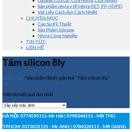
Gioăng Cửa Gỗ, Cửa Nhựa, Cửa Nhôm
Sản phẩm nhựa y tế (nhựa PET, PP, HDPE)
Vât Liệu Cách Âm Cách Nhiệt
CHUYÊN MỤC
Cao Su Kỹ Thuật
Sản Phẩm Silicone
Nhựa Công Nghiệp
TIN TỨC
LIÊN HỆ
Tấm silicon 8ly
Trang chủ
/
Sản phẩm được gắn thẻ “Tấm silicon 8ly”
Lọc
Hiển thị kết quả duy nhất
HÀ NỘI:
0774595111
-Mr Hải
|
0798344111 - MR THU
TPHCM:
0373031121
- Mr ANH
|
0784220111 - MR GIANG