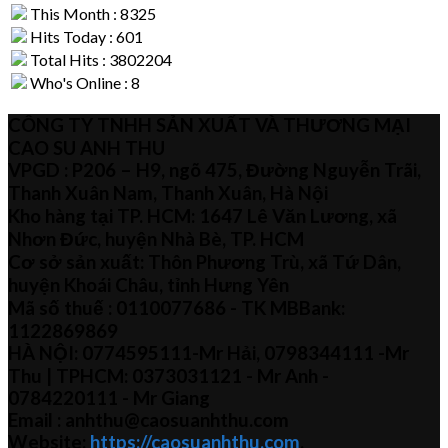
This Month : 8325
Hits Today : 601
Total Hits : 3802204
Who's Online : 8
CÔNG TY TNHH SẢN XUẤT VÀ THƯƠNG MẠI
CAO SU ANH THU
VPGD : P206 – H9, ngõ 475, Đường Nguyễn Trãi,
Thanh Xuân Nam, Thanh Xuân, Hà Nội
Kho hàng tại TP. HCM: 1647 Lê Văn Lương, xã
Nhơn Đức, huyện Nhà Bè, TP. HCM
Cơ sở sản xuất: Thôn Phương Trù, xã Tứ Dân,
huyện Khoái Châu, tỉnh Hưng Yên
Mã số thuế :
0110077686
- TK MBBank:
1122869869
HÀ NỘI:
0774595111
-Mr Hải
,
0798344111 -Mr
Thu
| TPHCM:
0373031121
- Mr Anh -
0784220111 - Mr
Giang
Email : anhthu@caosuanhthu.com
Website:
https://caosuanhthu.com
,