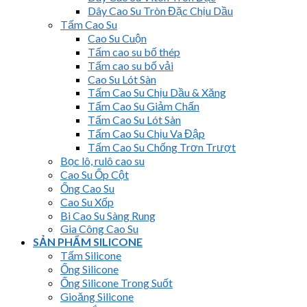
Dây Cao Su Tròn Đặc Chịu Dầu
Tấm Cao Su
Cao Su Cuộn
Tấm cao su bố thép
Tấm cao su bố vải
Cao Su Lót Sàn
Tấm Cao Su Chịu Dầu & Xăng
Tấm Cao Su Giảm Chấn
Tấm Cao Su Lót Sàn
Tấm Cao Su Chịu Va Đập
Tấm Cao Su Chống Trơn Trượt
Bọc lô, rulô cao su
Cao Su Ốp Cột
Ống Cao Su
Cao Su Xốp
Bi Cao Su Sàng Rung
Gia Công Cao Su
SẢN PHẨM SILICONE
Tấm Silicone
Ống Silicone
Ống Silicone Trong Suốt
Gioăng Silicone