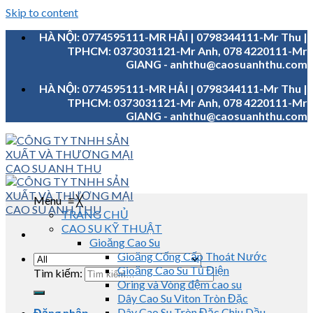
Skip to content
HÀ NỘI: 0774595111-MR HẢI | 0798344111-Mr Thu |
TPHCM: 0373031121-Mr Anh, 078 4220111-Mr
GIANG - anhthu@caosuanhthu.com
HÀ NỘI: 0774595111-MR HẢI | 0798344111-Mr Thu |
TPHCM: 0373031121-Mr Anh, 078 4220111-Mr
GIANG - anhthu@caosuanhthu.com
Menu
≡
╳
TRANG CHỦ
CAO SU KỸ THUẬT
Gioăng Cao Su
Gioăng Cống Cấp Thoát Nước
Gioăng Cao Su Tủ Điện
Tìm kiếm:
Oring và Vòng đệm cao su
Dây Cao Su Viton Tròn Đặc
Dây Cao Su Tròn Đặc Chịu Dầu
Đăng nhập