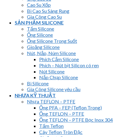
Cao Su Xốp
Bi Cao Su Sàng Rung
Gia Công Cao Su
SẢN PHẨM SILICONE
Tấm Silicone
Ống Silicone
Ống Silicone Trong Suốt
Gioăng Silicone
Nút, Nắp, Núm Silicone
Phích Cắm Silicone
Phích – Nút bịt Silicon có ren
Nút Silicone
Nắp Chụp Silicone
Bi Silicone
Gia Công Silicone yêu cầu
NHỰA KỸ THUẬT
Nhựa TEFLON – PTFE
Ống PFA – FEP (Teflon Trong)
Ống TEFLON – PTFE
Ống TEFLON – PTFE Bọc Inox 304
Tấm Teflon
Cây Teflon Tròn Đặc