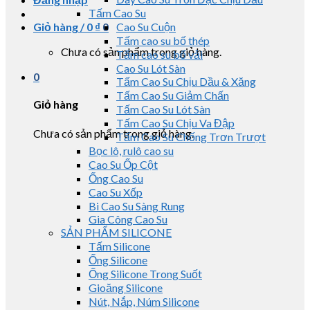
Tấm Cao Su
Giỏ hàng /
0
₫
0
Cao Su Cuộn
Tấm cao su bố thép
Chưa có sản phẩm trong giỏ hàng.
Tấm cao su bố vải
Cao Su Lót Sàn
0
Tấm Cao Su Chịu Dầu & Xăng
Tấm Cao Su Giảm Chấn
Giỏ hàng
Tấm Cao Su Lót Sàn
Tấm Cao Su Chịu Va Đập
Chưa có sản phẩm trong giỏ hàng.
Tấm Cao Su Chống Trơn Trượt
Bọc lô, rulô cao su
Cao Su Ốp Cột
Ống Cao Su
Cao Su Xốp
Bi Cao Su Sàng Rung
Gia Công Cao Su
SẢN PHẨM SILICONE
Tấm Silicone
Ống Silicone
Ống Silicone Trong Suốt
Gioăng Silicone
Nút, Nắp, Núm Silicone