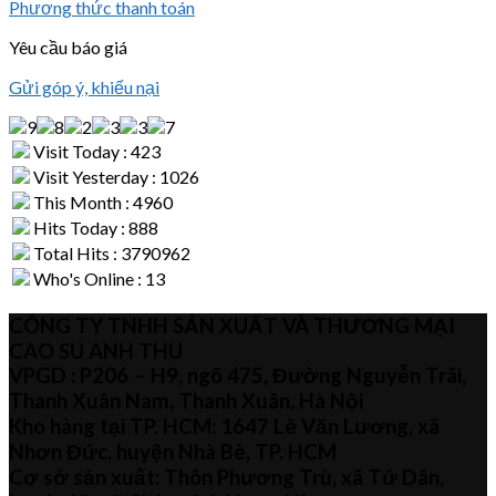
Phương thức thanh toán
Yêu cầu báo giá
Gửi góp ý, khiếu nại
Visit Today : 423
Visit Yesterday : 1026
This Month : 4960
Hits Today : 888
Total Hits : 3790962
Who's Online : 13
CÔNG TY TNHH SẢN XUẤT VÀ THƯƠNG MẠI
CAO SU ANH THU
VPGD : P206 – H9, ngõ 475, Đường Nguyễn Trãi,
Thanh Xuân Nam, Thanh Xuân, Hà Nội
Kho hàng tại TP. HCM: 1647 Lê Văn Lương, xã
Nhơn Đức, huyện Nhà Bè, TP. HCM
Cơ sở sản xuất: Thôn Phương Trù, xã Tứ Dân,