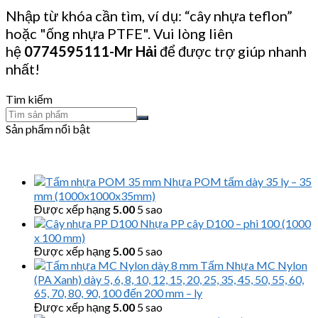
Nhập từ khóa cần tìm, ví dụ: “cây nhựa teflon”
hoặc "ống nhựa PTFE". Vui lòng liên
hệ
0774595111
-Mr Hải
để được trợ giúp nhanh
nhất!
Tìm kiếm
Sản phẩm nổi bật
Nhựa POM tấm dày 35 ly – 35
mm (1000x1000x35mm)
Được xếp hạng
5.00
5 sao
Nhựa PP cây D100 – phi 100 (1000
x 100 mm)
Được xếp hạng
5.00
5 sao
Tấm Nhựa MC Nylon
(PA Xanh) dày 5, 6, 8, 10, 12, 15, 20, 25, 35, 45, 50, 55, 60,
65, 70, 80, 90, 100 đến 200 mm – ly
Được xếp hạng
5.00
5 sao