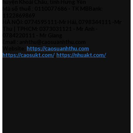
huyện Khoái Châu, tỉnh Hưng Yên
Mã số thuế :
0110077686
- TK MBBank:
1122869869
HÀ NỘI:
0774595111
-Mr Hải
,
0798344111 -Mr
Thu
| TPHCM:
0373031121
- Mr Anh -
0784220111 - Mr
Giang
Email : anhthu@caosuanhthu.com
Website:
https://caosuanhthu.com
,
https://caosukt.com/
,
https://nhuakt.com/