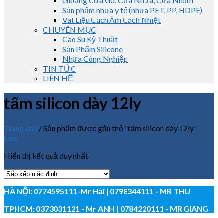
Gioăng Cửa Gỗ, Cửa Nhựa, Cửa Nhôm
Sản phẩm nhựa y tế (nhựa PET, PP, HDPE)
Vât Liệu Cách Âm Cách Nhiệt
CHUYÊN MỤC
Cao Su Kỹ Thuật
Sản Phẩm Silicone
Nhựa Công Nghiệp
TIN TỨC
LIÊN HỆ
tấm silicon dày 12ly
Trang chủ
/
Sản phẩm được gắn thẻ “tấm silicon dày 12ly”
Lọc
Hiển thị kết quả duy nhất
HÀ NỘI:
0774595111
-Mr Hải
|
0798344111 - MR THU
TPHCM:
0373031121
- Mr ANH
|
0784220111 - MR GIANG