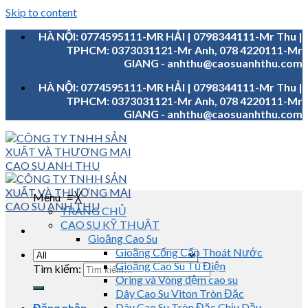
Skip to content
HÀ NỘI: 0774595111-MR HẢI | 0798344111-Mr Thu |
TPHCM: 0373031121-Mr Anh, 078 4220111-Mr
GIANG - anhthu@caosuanhthu.com
HÀ NỘI: 0774595111-MR HẢI | 0798344111-Mr Thu |
TPHCM: 0373031121-Mr Anh, 078 4220111-Mr
GIANG - anhthu@caosuanhthu.com
Menu
≡
╳
TRANG CHỦ
CAO SU KỸ THUẬT
Gioăng Cao Su
Gioăng Cống Cấp Thoát Nước
Gioăng Cao Su Tủ Điện
Tìm kiếm:
Oring và Vòng đệm cao su
Dây Cao Su Viton Tròn Đặc
Dây Cao Su Tròn Đặc Chịu Dầu
Đăng nhập