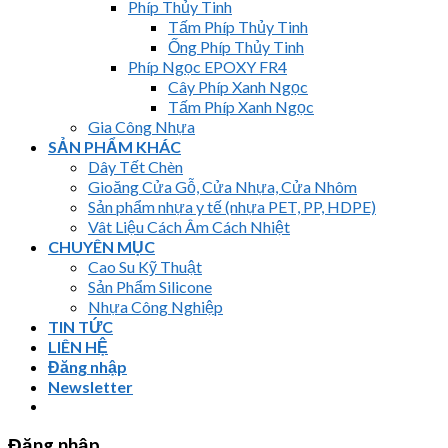
Phíp Thủy Tinh
Tấm Phíp Thủy Tinh
Ống Phíp Thủy Tinh
Phíp Ngọc EPOXY FR4
Cây Phíp Xanh Ngọc
Tấm Phíp Xanh Ngọc
Gia Công Nhựa
SẢN PHẨM KHÁC
Dây Tết Chèn
Gioăng Cửa Gỗ, Cửa Nhựa, Cửa Nhôm
Sản phẩm nhựa y tế (nhựa PET, PP, HDPE)
Vât Liệu Cách Âm Cách Nhiệt
CHUYÊN MỤC
Cao Su Kỹ Thuật
Sản Phẩm Silicone
Nhựa Công Nghiệp
TIN TỨC
LIÊN HỆ
Đăng nhập
Newsletter
Đăng nhập