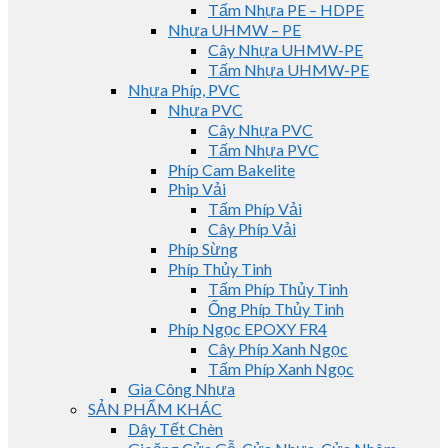
Tấm Nhựa PE – HDPE
Nhựa UHMW – PE
Cây Nhựa UHMW-PE
Tấm Nhựa UHMW-PE
Nhựa Phíp, PVC
Nhựa PVC
Cây Nhựa PVC
Tấm Nhựa PVC
Phíp Cam Bakelite
Phip Vải
Tấm Phíp Vải
Cây Phíp Vải
Phíp Sừng
Phíp Thủy Tinh
Tấm Phíp Thủy Tinh
Ống Phíp Thủy Tinh
Phíp Ngọc EPOXY FR4
Cây Phíp Xanh Ngọc
Tấm Phíp Xanh Ngọc
Gia Công Nhựa
SẢN PHẨM KHÁC
Dây Tết Chèn