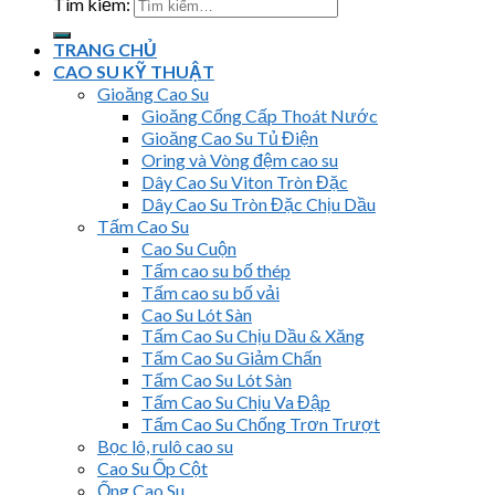
Tìm kiếm:
TRANG CHỦ
CAO SU KỸ THUẬT
Gioăng Cao Su
Gioăng Cống Cấp Thoát Nước
Gioăng Cao Su Tủ Điện
Oring và Vòng đệm cao su
Dây Cao Su Viton Tròn Đặc
Dây Cao Su Tròn Đặc Chịu Dầu
Tấm Cao Su
Cao Su Cuộn
Tấm cao su bố thép
Tấm cao su bố vải
Cao Su Lót Sàn
Tấm Cao Su Chịu Dầu & Xăng
Tấm Cao Su Giảm Chấn
Tấm Cao Su Lót Sàn
Tấm Cao Su Chịu Va Đập
Tấm Cao Su Chống Trơn Trượt
Bọc lô, rulô cao su
Cao Su Ốp Cột
Ống Cao Su