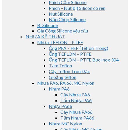
Phích Cắm Silicone
Phích – Nút bịt Silicon có ren
Nút Silicone
Nắp Chụp Silicone
Bi Silicone
Gia Công Silicone yêu cầu
NHỰA KỸ THUẬT
Nhựa TEFLON – PTFE
Ống PFA – FEP (Teflon Trong)
Ống TEFLON – PTFE
Ống TEFLON – PTFE Bọc Inox 304
Tấm Teflon
Cây Teflon Tròn Đặc
Gioăng teflon
Nhựa PA6, PA 66, MC Nylon
Nhựa PA6
Cây Nhựa PA6
Tấm Nhựa PA6
Nhựa PA66
Cây Nhựa PA66
Tấm Nhựa PA66
Nhựa MC Nylon
Cây Nhựa MC Nylon