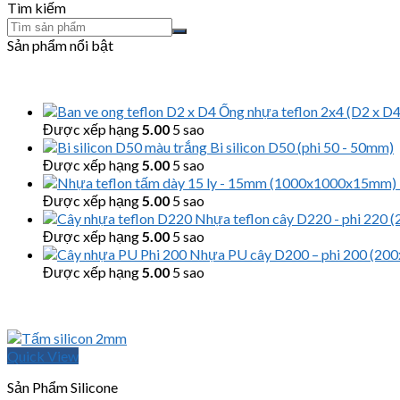
Tìm kiếm
Sản phẩm nổi bật
Ống nhựa teflon 2x4 (D2 x D4,
Được xếp hạng
5.00
5 sao
Bi silicon D50 (phi 50 - 50mm)
Được xếp hạng
5.00
5 sao
Được xếp hạng
5.00
5 sao
Nhựa teflon cây D220 - phi 220
Được xếp hạng
5.00
5 sao
Nhựa PU cây D200 – phi 200 (2
Được xếp hạng
5.00
5 sao
Quick View
Sản Phẩm Silicone