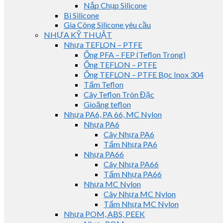
Nắp Chụp Silicone
Bi Silicone
Gia Công Silicone yêu cầu
NHỰA KỸ THUẬT
Nhựa TEFLON – PTFE
Ống PFA – FEP (Teflon Trong)
Ống TEFLON – PTFE
Ống TEFLON – PTFE Bọc Inox 304
Tấm Teflon
Cây Teflon Tròn Đặc
Gioăng teflon
Nhựa PA6, PA 66, MC Nylon
Nhựa PA6
Cây Nhựa PA6
Tấm Nhựa PA6
Nhựa PA66
Cây Nhựa PA66
Tấm Nhựa PA66
Nhựa MC Nylon
Cây Nhựa MC Nylon
Tấm Nhựa MC Nylon
Nhựa POM, ABS, PEEK