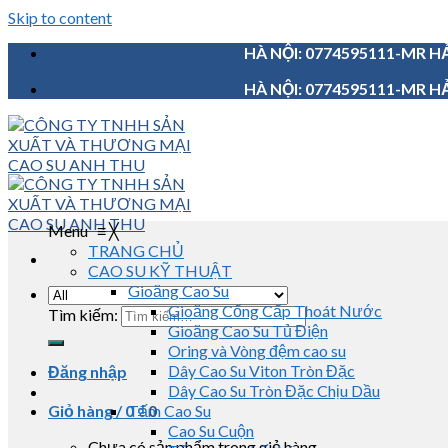
Skip to content
HÀ NỘI: 0774595111-MR HẢ
HÀ NỘI: 0774595111-MR HẢ
Menu
≡
╳
TRANG CHỦ
CAO SU KỸ THUẬT
Gioăng Cao Su
Gioăng Cống Cấp Thoát Nước
Tìm kiếm:
Gioăng Cao Su Tủ Điện
Oring và Vòng đệm cao su
Dây Cao Su Viton Tròn Đặc
Đăng nhập
Dây Cao Su Tròn Đặc Chịu Dầu
Giỏ hàng /
0
Tấm Cao Su
₫
0
Cao Su Cuộn
Chưa có sản phẩm trong giỏ hàng.