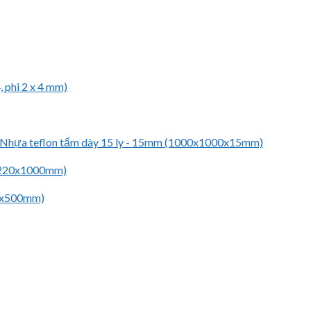
 phi 2 x 4 mm)
Nhựa teflon tấm dày 15 ly - 15mm (1000x1000x15mm)
 (220x1000mm)
00x500mm)