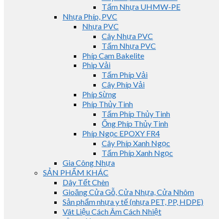
Tấm Nhựa UHMW-PE
Nhựa Phíp, PVC
Nhựa PVC
Cây Nhựa PVC
Tấm Nhựa PVC
Phíp Cam Bakelite
Phip Vải
Tấm Phíp Vải
Cây Phíp Vải
Phíp Sừng
Phíp Thủy Tinh
Tấm Phíp Thủy Tinh
Ống Phíp Thủy Tinh
Phíp Ngọc EPOXY FR4
Cây Phíp Xanh Ngọc
Tấm Phíp Xanh Ngọc
Gia Công Nhựa
SẢN PHẨM KHÁC
Dây Tết Chèn
Gioăng Cửa Gỗ, Cửa Nhựa, Cửa Nhôm
Sản phẩm nhựa y tế (nhựa PET, PP, HDPE)
Vât Liệu Cách Âm Cách Nhiệt