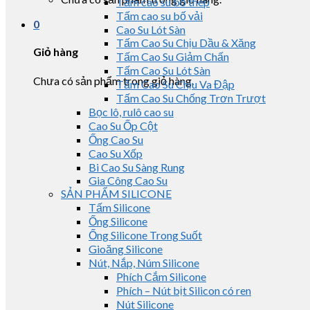
Tấm cao su bố thép
Tấm cao su bố vải
0
Cao Su Lót Sàn
Tấm Cao Su Chịu Dầu & Xăng
Giỏ hàng
Tấm Cao Su Giảm Chấn
Tấm Cao Su Lót Sàn
Chưa có sản phẩm trong giỏ hàng.
Tấm Cao Su Chịu Va Đập
Tấm Cao Su Chống Trơn Trượt
Bọc lô, rulô cao su
Cao Su Ốp Cột
Ống Cao Su
Cao Su Xốp
Bi Cao Su Sàng Rung
Gia Công Cao Su
SẢN PHẨM SILICONE
Tấm Silicone
Ống Silicone
Ống Silicone Trong Suốt
Gioăng Silicone
Nút, Nắp, Núm Silicone
Phích Cắm Silicone
Phích – Nút bịt Silicon có ren
Nút Silicone