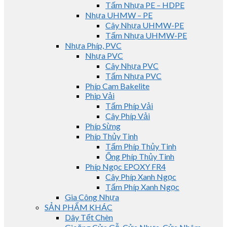
Tấm Nhựa PE – HDPE
Nhựa UHMW – PE
Cây Nhựa UHMW-PE
Tấm Nhựa UHMW-PE
Nhựa Phíp, PVC
Nhựa PVC
Cây Nhựa PVC
Tấm Nhựa PVC
Phíp Cam Bakelite
Phip Vải
Tấm Phíp Vải
Cây Phíp Vải
Phíp Sừng
Phíp Thủy Tinh
Tấm Phíp Thủy Tinh
Ống Phíp Thủy Tinh
Phíp Ngọc EPOXY FR4
Cây Phíp Xanh Ngọc
Tấm Phíp Xanh Ngọc
Gia Công Nhựa
SẢN PHẨM KHÁC
Dây Tết Chèn