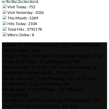
Visit Today : 752
Visit Yesterday : 1026
This Month : 5289
Hits Today : 2104
Total Hits : 3792178
Who's Online : 8
CÔNG TY TNHH SẢN XUẤT VÀ THƯƠNG MẠI
CAO SU ANH THU
VPGD : P206 – H9, ngõ 475, Đường Nguyễn Trãi,
Thanh Xuân Nam, Thanh Xuân, Hà Nội
Kho hàng tại TP. HCM: 1647 Lê Văn Lương, xã
Nhơn Đức, huyện Nhà Bè, TP. HCM
Cơ sở sản xuất: Thôn Phương Trù, xã Tứ Dân,
huyện Khoái Châu, tỉnh Hưng Yên
Mã số thuế :
0110077686
- TK MBBank:
1122869869
HÀ NỘI:
0774595111
-Mr Hải
,
0798344111 -Mr
Thu
| TPHCM:
0373031121
- Mr Anh -