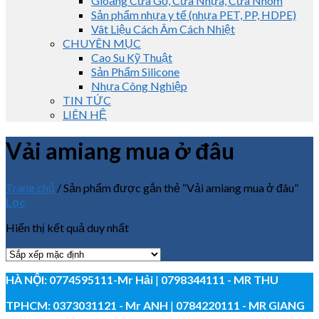
Gioăng Cửa Gỗ, Cửa Nhựa, Cửa Nhôm
Sản phẩm nhựa y tế (nhựa PET, PP, HDPE)
Vât Liệu Cách Âm Cách Nhiệt
CHUYÊN MỤC
Cao Su Kỹ Thuật
Sản Phẩm Silicone
Nhựa Công Nghiệp
TIN TỨC
LIÊN HỆ
Vải amiang mua ở đâu
Trang chủ
/
Sản phẩm được gắn thẻ “Vải amiang mua ở đâu”
Lọc
Hiển thị kết quả duy nhất
HÀ NỘI:
0774595111
-Mr Hải
|
0798344111 - MR THU
TPHCM:
0373031121
- Mr ANH
|
0784220111 - MR GIANG