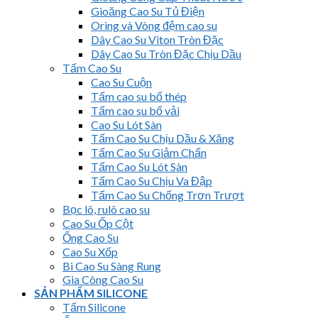
Gioăng Cao Su Tủ Điện
Oring và Vòng đệm cao su
Dây Cao Su Viton Tròn Đặc
Dây Cao Su Tròn Đặc Chịu Dầu
Tấm Cao Su
Cao Su Cuộn
Tấm cao su bố thép
Tấm cao su bố vải
Cao Su Lót Sàn
Tấm Cao Su Chịu Dầu & Xăng
Tấm Cao Su Giảm Chấn
Tấm Cao Su Lót Sàn
Tấm Cao Su Chịu Va Đập
Tấm Cao Su Chống Trơn Trượt
Bọc lô, rulô cao su
Cao Su Ốp Cột
Ống Cao Su
Cao Su Xốp
Bi Cao Su Sàng Rung
Gia Công Cao Su
SẢN PHẨM SILICONE
Tấm Silicone