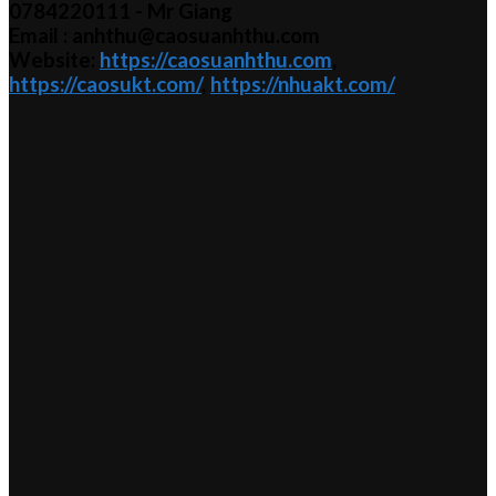
0784220111 - Mr
Giang
Email : anhthu@caosuanhthu.com
Website:
https://caosuanhthu.com
,
https://caosukt.com/
,
https://nhuakt.com/