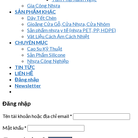
Gia Công Nhựa
SẢN PHẨM KHÁC
Dây Tết Chèn
Gioăng Cửa Gỗ, Cửa Nhựa, Cửa Nhôm
Sản phẩm nhựa y tế (nhựa PET, PP, HDPE)
Vât Liệu Cách Âm Cách Nhiệt
CHUYÊN MỤC
Cao Su Kỹ Thuật
Sản Phẩm Silicone
Nhựa Công Nghiệp
TIN TỨC
LIÊN HỆ
Đăng nhập
Newsletter
Đăng nhập
Tên tài khoản hoặc địa chỉ email
*
Mật khẩu
*