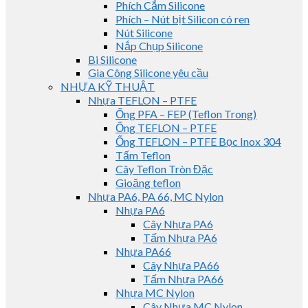
Phích Cắm Silicone
Phích – Nút bịt Silicon có ren
Nút Silicone
Nắp Chụp Silicone
Bi Silicone
Gia Công Silicone yêu cầu
NHỰA KỸ THUẬT
Nhựa TEFLON – PTFE
Ống PFA – FEP (Teflon Trong)
Ống TEFLON – PTFE
Ống TEFLON – PTFE Bọc Inox 304
Tấm Teflon
Cây Teflon Tròn Đặc
Gioăng teflon
Nhựa PA6, PA 66, MC Nylon
Nhựa PA6
Cây Nhựa PA6
Tấm Nhựa PA6
Nhựa PA66
Cây Nhựa PA66
Tấm Nhựa PA66
Nhựa MC Nylon
Cây Nhựa MC Nylon