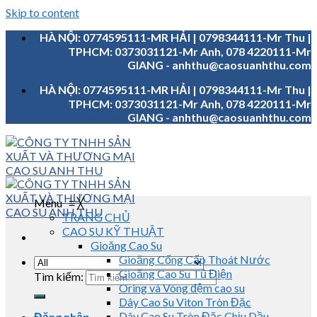
Skip to content
HÀ NỘI: 0774595111-MR HẢI | 0798344111-Mr Thu |
TPHCM: 0373031121-Mr Anh, 078 4220111-Mr
GIANG - anhthu@caosuanhthu.com
HÀ NỘI: 0774595111-MR HẢI | 0798344111-Mr Thu |
TPHCM: 0373031121-Mr Anh, 078 4220111-Mr
GIANG - anhthu@caosuanhthu.com
Menu
≡
╳
TRANG CHỦ
CAO SU KỸ THUẬT
Gioăng Cao Su
Gioăng Cống Cấp Thoát Nước
Gioăng Cao Su Tủ Điện
Tìm kiếm:
Oring và Vòng đệm cao su
Dây Cao Su Viton Tròn Đặc
Dây Cao Su Tròn Đặc Chịu Dầu
Đăng nhập