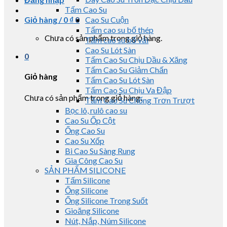
Tấm Cao Su
Giỏ hàng /
0
₫
0
Cao Su Cuộn
Tấm cao su bố thép
Chưa có sản phẩm trong giỏ hàng.
Tấm cao su bố vải
Cao Su Lót Sàn
0
Tấm Cao Su Chịu Dầu & Xăng
Tấm Cao Su Giảm Chấn
Giỏ hàng
Tấm Cao Su Lót Sàn
Tấm Cao Su Chịu Va Đập
Chưa có sản phẩm trong giỏ hàng.
Tấm Cao Su Chống Trơn Trượt
Bọc lô, rulô cao su
Cao Su Ốp Cột
Ống Cao Su
Cao Su Xốp
Bi Cao Su Sàng Rung
Gia Công Cao Su
SẢN PHẨM SILICONE
Tấm Silicone
Ống Silicone
Ống Silicone Trong Suốt
Gioăng Silicone
Nút, Nắp, Núm Silicone