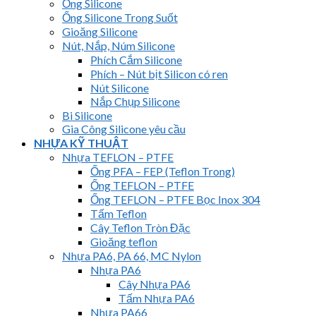
Ống Silicone
Ống Silicone Trong Suốt
Gioăng Silicone
Nút, Nắp, Núm Silicone
Phích Cắm Silicone
Phích – Nút bịt Silicon có ren
Nút Silicone
Nắp Chụp Silicone
Bi Silicone
Gia Công Silicone yêu cầu
NHỰA KỸ THUẬT
Nhựa TEFLON – PTFE
Ống PFA – FEP (Teflon Trong)
Ống TEFLON – PTFE
Ống TEFLON – PTFE Bọc Inox 304
Tấm Teflon
Cây Teflon Tròn Đặc
Gioăng teflon
Nhựa PA6, PA 66, MC Nylon
Nhựa PA6
Cây Nhựa PA6
Tấm Nhựa PA6
Nhựa PA66