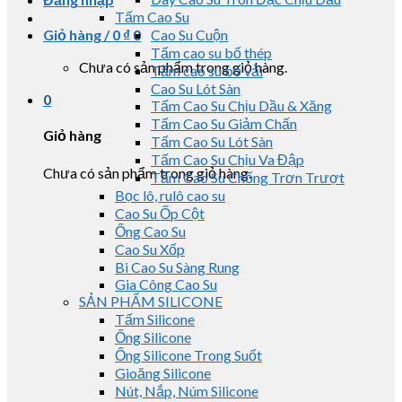
Tấm Cao Su
Giỏ hàng /
0
₫
0
Cao Su Cuộn
Tấm cao su bố thép
Chưa có sản phẩm trong giỏ hàng.
Tấm cao su bố vải
Cao Su Lót Sàn
0
Tấm Cao Su Chịu Dầu & Xăng
Tấm Cao Su Giảm Chấn
Giỏ hàng
Tấm Cao Su Lót Sàn
Tấm Cao Su Chịu Va Đập
Chưa có sản phẩm trong giỏ hàng.
Tấm Cao Su Chống Trơn Trượt
Bọc lô, rulô cao su
Cao Su Ốp Cột
Ống Cao Su
Cao Su Xốp
Bi Cao Su Sàng Rung
Gia Công Cao Su
SẢN PHẨM SILICONE
Tấm Silicone
Ống Silicone
Ống Silicone Trong Suốt
Gioăng Silicone
Nút, Nắp, Núm Silicone