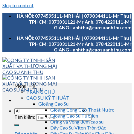
Skip to content
HÀ NỘI: 0774595111-MR HẢI | 0798344111-Mr Thu |
TPHCM: 0373031121-Mr Anh, 078 4220111-Mr
GIANG - anhthu@caosuanhthu.com
HÀ NỘI: 0774595111-MR HẢI | 0798344111-Mr Thu |
TPHCM: 0373031121-Mr Anh, 078 4220111-Mr
GIANG - anhthu@caosuanhthu.com
Menu
≡
╳
TRANG CHỦ
CAO SU KỸ THUẬT
Gioăng Cao Su
Gioăng Cống Cấp Thoát Nước
Gioăng Cao Su Tủ Điện
Tìm kiếm:
Oring và Vòng đệm cao su
Dây Cao Su Viton Tròn Đặc
Dây Cao Su Tròn Đặc Chịu Dầu
Đăng nhập