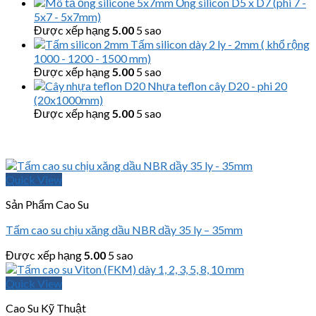
Ống silicon D5 x D7 (phi 7 -
5x7 - 5x7mm)
Được xếp hạng
5.00
5 sao
Tấm silicon dày 2 ly - 2mm ( khổ rộng
1000 - 1200 - 1500 mm)
Được xếp hạng
5.00
5 sao
Nhựa teflon cây D20 - phi 20
(20x1000mm)
Được xếp hạng
5.00
5 sao
Quick View
Sản Phẩm Cao Su
Tấm cao su chịu xăng dầu NBR dầy 35 ly – 35mm
Được xếp hạng
5.00
5 sao
Quick View
Cao Su Kỹ Thuật