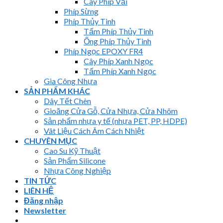
Cây Phíp Vải
Phíp Sừng
Phíp Thủy Tinh
Tấm Phíp Thủy Tinh
Ống Phíp Thủy Tinh
Phíp Ngọc EPOXY FR4
Cây Phíp Xanh Ngọc
Tấm Phíp Xanh Ngọc
Gia Công Nhựa
SẢN PHẨM KHÁC
Dây Tết Chèn
Gioăng Cửa Gỗ, Cửa Nhựa, Cửa Nhôm
Sản phẩm nhựa y tế (nhựa PET, PP, HDPE)
Vât Liệu Cách Âm Cách Nhiệt
CHUYÊN MỤC
Cao Su Kỹ Thuật
Sản Phẩm Silicone
Nhựa Công Nghiệp
TIN TỨC
LIÊN HỆ
Đăng nhập
Newsletter