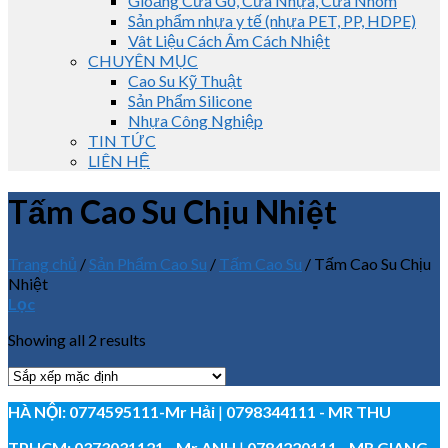
Gioăng Cửa Gỗ, Cửa Nhựa, Cửa Nhôm
Sản phẩm nhựa y tế (nhựa PET, PP, HDPE)
Vât Liệu Cách Âm Cách Nhiệt
CHUYÊN MỤC
Cao Su Kỹ Thuật
Sản Phẩm Silicone
Nhựa Công Nghiệp
TIN TỨC
LIÊN HỆ
Tấm Cao Su Chịu Nhiệt
Trang chủ
/
Sản Phẩm Cao Su
/
Tấm Cao Su
/
Tấm Cao Su Chịu
Nhiệt
Lọc
Showing all 2 results
HÀ NỘI:
0774595111
-Mr Hải
|
0798344111 - MR THU
TPHCM:
0373031121
- Mr ANH
|
0784220111 - MR GIANG