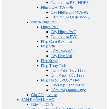
Tấm Nhựa PE – HDPE
Nhựa UHMW – PE
Cây Nhựa UHMW-PE
Tấm Nhựa UHMW-PE
Nhựa Phíp, PVC
Nhựa PVC
Cây Nhựa PVC
Tấm Nhựa PVC
Phíp Cam Bakelite
Phip Vải
Tấm Phíp Vải
Cây Phíp Vải
Phíp Sừng
Phíp Thủy Tinh
Tấm Phíp Thủy Tinh
Ống Phíp Thủy Tinh
Phíp Ngọc EPOXY FR4
Cây Phíp Xanh Ngọc
Tấm Phíp Xanh Ngọc
Gia Công Nhựa
SẢN PHẨM KHÁC
Dây Tết Chèn