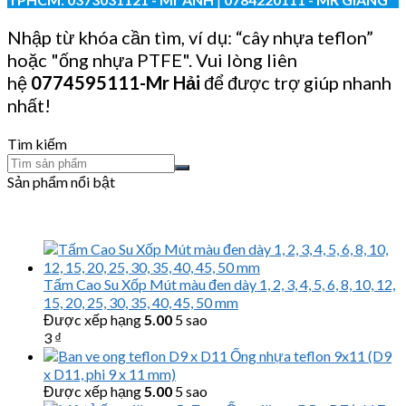
Nhập từ khóa cần tìm, ví dụ: “cây nhựa teflon”
hoặc "ống nhựa PTFE". Vui lòng liên
hệ
0774595111
-Mr Hải
để được trợ giúp nhanh
nhất!
Tìm kiếm
Sản phẩm nổi bật
Tấm Cao Su Xốp Mút màu đen dày 1, 2, 3, 4, 5, 6, 8, 10, 12,
15, 20, 25, 30, 35, 40, 45, 50 mm
Được xếp hạng
5.00
5 sao
3
₫
Ống nhựa teflon 9x11 (D9
x D11, phi 9 x 11 mm)
Được xếp hạng
5.00
5 sao