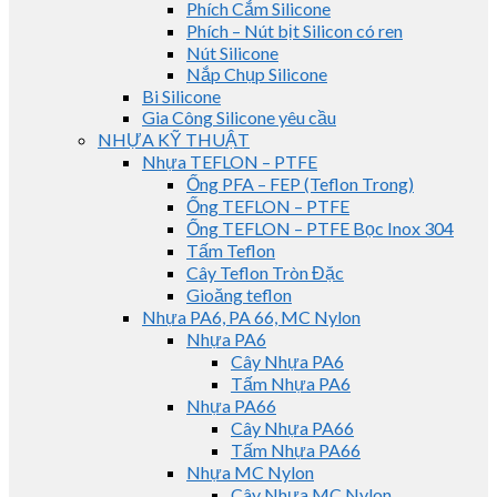
Phích Cắm Silicone
Phích – Nút bịt Silicon có ren
Nút Silicone
Nắp Chụp Silicone
Bi Silicone
Gia Công Silicone yêu cầu
NHỰA KỸ THUẬT
Nhựa TEFLON – PTFE
Ống PFA – FEP (Teflon Trong)
Ống TEFLON – PTFE
Ống TEFLON – PTFE Bọc Inox 304
Tấm Teflon
Cây Teflon Tròn Đặc
Gioăng teflon
Nhựa PA6, PA 66, MC Nylon
Nhựa PA6
Cây Nhựa PA6
Tấm Nhựa PA6
Nhựa PA66
Cây Nhựa PA66
Tấm Nhựa PA66
Nhựa MC Nylon
Cây Nhựa MC Nylon