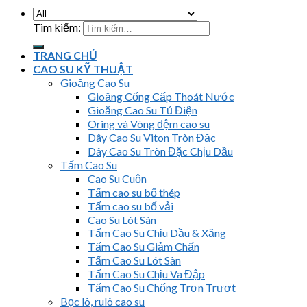
Tìm kiếm:
TRANG CHỦ
CAO SU KỸ THUẬT
Gioăng Cao Su
Gioăng Cống Cấp Thoát Nước
Gioăng Cao Su Tủ Điện
Oring và Vòng đệm cao su
Dây Cao Su Viton Tròn Đặc
Dây Cao Su Tròn Đặc Chịu Dầu
Tấm Cao Su
Cao Su Cuộn
Tấm cao su bố thép
Tấm cao su bố vải
Cao Su Lót Sàn
Tấm Cao Su Chịu Dầu & Xăng
Tấm Cao Su Giảm Chấn
Tấm Cao Su Lót Sàn
Tấm Cao Su Chịu Va Đập
Tấm Cao Su Chống Trơn Trượt
Bọc lô, rulô cao su