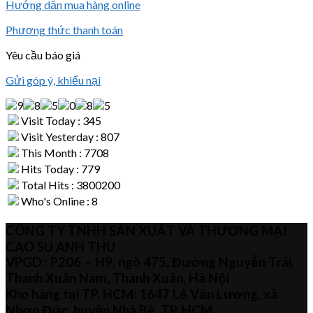
Hướng dẫn mua hàng online
Phương thức thanh toán
Yêu cầu báo giá
Gửi góp ý, khiếu nại
Visit Today : 345
Visit Yesterday : 807
This Month : 7708
Hits Today : 779
Total Hits : 3800200
Who's Online : 8
CÔNG TY TNHH SẢN XUẤT VÀ THƯƠNG MẠI
CAO SU ANH THU
VPGD : P206 – H9, ngõ 475, Đường Nguyễn Trãi,
Thanh Xuân Nam, Thanh Xuân, Hà Nội
Kho hàng tại TP. HCM: 1647 Lê Văn Lương, xã
Nhơn Đức, huyện Nhà Bè, TP. HCM