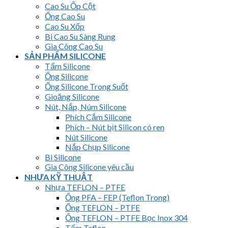
Cao Su Ốp Cột
Ống Cao Su
Cao Su Xốp
Bi Cao Su Sàng Rung
Gia Công Cao Su
SẢN PHẨM SILICONE
Tấm Silicone
Ống Silicone
Ống Silicone Trong Suốt
Gioăng Silicone
Nút, Nắp, Núm Silicone
Phích Cắm Silicone
Phích – Nút bịt Silicon có ren
Nút Silicone
Nắp Chụp Silicone
Bi Silicone
Gia Công Silicone yêu cầu
NHỰA KỸ THUẬT
Nhựa TEFLON – PTFE
Ống PFA – FEP (Teflon Trong)
Ống TEFLON – PTFE
Ống TEFLON – PTFE Bọc Inox 304
Tấm Teflon