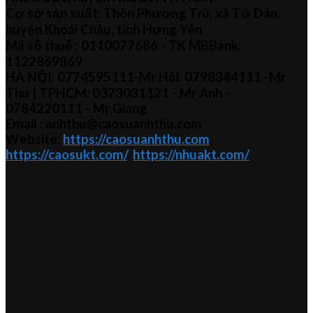
Cơ sở sản xuất: Thôn Phương Trù, xã Tứ Dân,
huyện Khoái Châu, tỉnh Hưng Yên
Mã số thuế :
0110077686
- TK MBBank:
1122869869
HÀ NỘI:
0774595111
-Mr Hải
,
0798344111 -Mr
Thu
| TPHCM:
0373031121
- Mr Anh -
0784220111 - Mr
Giang
Email : anhthu@caosuanhthu.com
Website:
https://caosuanhthu.com
,
https://caosukt.com/
,
https://nhuakt.com/