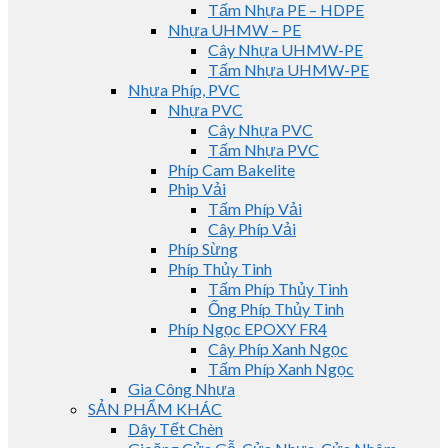
Tấm Nhựa PE – HDPE
Nhựa UHMW – PE
Cây Nhựa UHMW-PE
Tấm Nhựa UHMW-PE
Nhựa Phíp, PVC
Nhựa PVC
Cây Nhựa PVC
Tấm Nhựa PVC
Phíp Cam Bakelite
Phip Vải
Tấm Phíp Vải
Cây Phíp Vải
Phíp Sừng
Phíp Thủy Tinh
Tấm Phíp Thủy Tinh
Ống Phíp Thủy Tinh
Phíp Ngọc EPOXY FR4
Cây Phíp Xanh Ngọc
Tấm Phíp Xanh Ngọc
Gia Công Nhựa
SẢN PHẨM KHÁC
Dây Tết Chèn