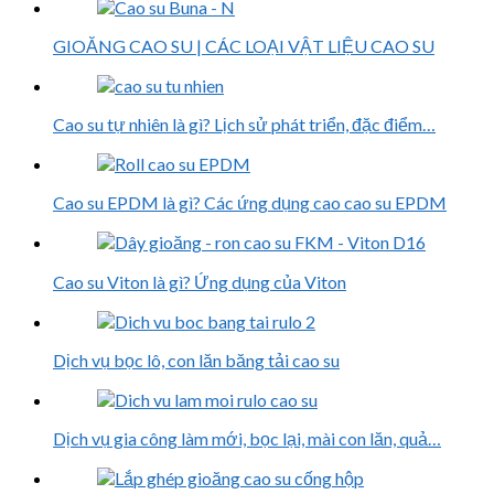
GIOĂNG CAO SU | CÁC LOẠI VẬT LIỆU CAO SU
Cao su tự nhiên là gì? Lịch sử phát triển, đặc điểm…
Cao su EPDM là gì? Các ứng dụng cao cao su EPDM
Cao su Viton là gì? Ứng dụng của Viton
Dịch vụ bọc lô, con lăn băng tải cao su
Dịch vụ gia công làm mới, bọc lại, mài con lăn, quả…