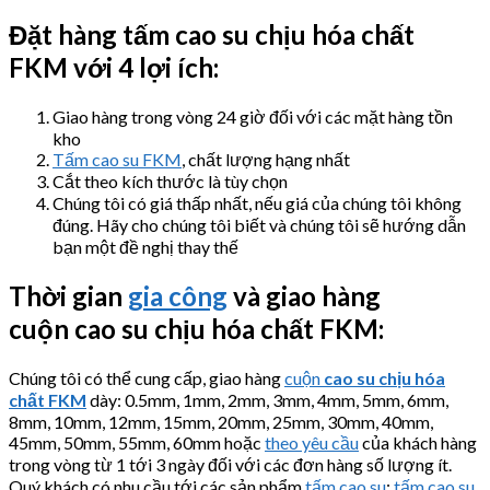
Đặt hàng tấm
cao su chịu hóa chất
FKM
với 4 lợi ích:
Giao hàng trong vòng 24 giờ đối với các mặt hàng tồn
kho
Tấm cao su FKM
, chất lượng hạng nhất
Cắt theo kích thước là tùy chọn
Chúng tôi có giá thấp nhất, nếu giá của chúng tôi không
đúng. Hãy cho chúng tôi biết và chúng tôi sẽ hướng dẫn
bạn một đề nghị thay thế
Thời gian
gia công
và giao hàng
cuộn
cao su chịu hóa chất FKM
:
Chúng tôi có thể cung cấp, giao hàng
cuộn
cao su chịu hóa
chất FKM
dày: 0.5mm, 1mm, 2mm, 3mm, 4mm, 5mm, 6mm,
8mm, 10mm, 12mm, 15mm, 20mm, 25mm, 30mm, 40mm,
45mm, 50mm, 55mm, 60mm hoặc
theo yêu cầu
của khách hàng
trong vòng từ 1 tới 3 ngày đối với các đơn hàng số lượng ít.
Quý khách có nhu cầu tới các sản phẩm
tấm cao su
:
tấm cao su