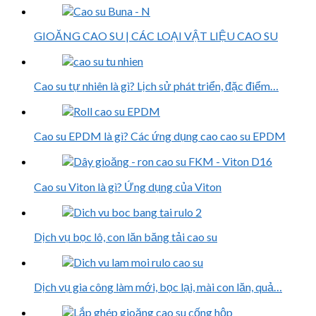
GIOĂNG CAO SU | CÁC LOẠI VẬT LIỆU CAO SU
Cao su tự nhiên là gì? Lịch sử phát triển, đặc điểm…
Cao su EPDM là gì? Các ứng dụng cao cao su EPDM
Cao su Viton là gì? Ứng dụng của Viton
Dịch vụ bọc lô, con lăn băng tải cao su
Dịch vụ gia công làm mới, bọc lại, mài con lăn, quả…