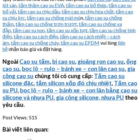
lót sàn
,
tấm thảm cao su EVA
,
tấm cao su bố thép
,
tấm cao su
bố vải
,
tấm cao su chịu dầu
,
tấm cao su chịu hóa chất
,
tấm cao
su chịu lực
,
tấm cao su chống mài mò
n,
tấm cao su chống
thấm
,
tấm cao su chống trơn trượt
,
tấm cao su chống va
đập
,
tấm cao su non
,
tấm cao su xốp bọt
,
tấm cao su chống tính
điện
,
tấm cao su cách điện
,
tấm cao su cách nhiệt – cách
âm
,
tấm cao su chống cháy
,
tấm cao su EPDM
vui lòng
liên
hệ
nhận báo giá và đặt hàng.
Ngoài
Cao su tấm
,
bi cao su
,
gioăng ron cao su
,
ống
cao su
,
bọc lô – rulo – bánh xe – con lăn cao su
,
gia
công cao su
chúng tôi có cung cấp:
Tấm cao su
silicone đặc
,
tấm silicon xốp đỏ chịu nhiệt
,
Tấm cao
su PU
,
bọc lô – rulo – bánh xe – con lăn bằng cao su
silicone và nhựa PU
,
gia công silicone, nhựa PU
theo
yêu cầu.
Post Views:
515
Bài viết liên quan: