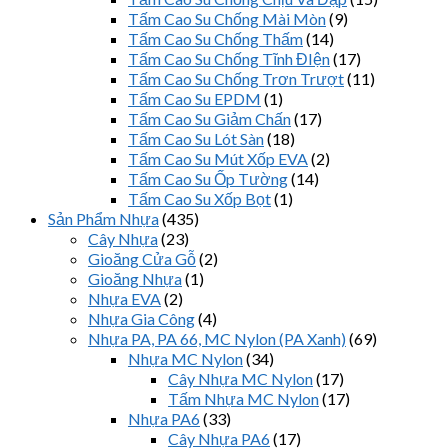
Tấm Cao Su Chống Mài Mòn
(9)
Tấm Cao Su Chống Thấm
(14)
Tấm Cao Su Chống Tĩnh ĐIện
(17)
Tấm Cao Su Chống Trơn Trượt
(11)
Tấm Cao Su EPDM
(1)
Tấm Cao Su Giảm Chấn
(17)
Tấm Cao Su Lót Sàn
(18)
Tấm Cao Su Mút Xốp EVA
(2)
Tấm Cao Su Ốp Tường
(14)
Tấm Cao Su Xốp Bọt
(1)
Sản Phẩm Nhựa
(435)
Cây Nhựa
(23)
Gioăng Cửa Gỗ
(2)
Gioăng Nhựa
(1)
Nhựa EVA
(2)
Nhựa Gia Công
(4)
Nhựa PA, PA 66, MC Nylon (PA Xanh)
(69)
Nhựa MC Nylon
(34)
Cây Nhựa MC Nylon
(17)
Tấm Nhựa MC Nylon
(17)
Nhựa PA6
(33)
Cây Nhựa PA6
(17)