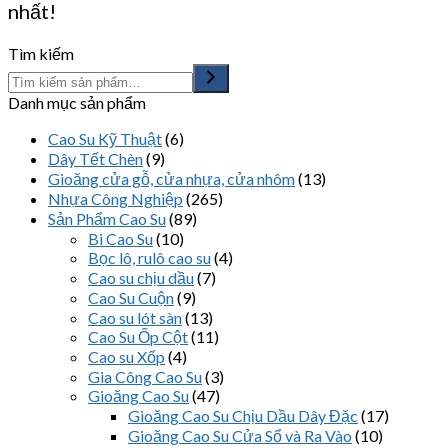
nhất!
Tìm kiếm
Danh mục sản phẩm
Cao Su Kỹ Thuật
(6)
Dây Tết Chèn
(9)
Gioăng cửa gỗ, cửa nhựa, cửa nhôm
(13)
Nhựa Công Nghiệp
(265)
Sản Phẩm Cao Su
(89)
Bi Cao Su
(10)
Bọc lô, rulô cao su
(4)
Cao su chịu dầu
(7)
Cao Su Cuộn
(9)
Cao su lót sàn
(13)
Cao Su Ốp Cột
(11)
Cao su Xốp
(4)
Gia Công Cao Su
(3)
Gioăng Cao Su
(47)
Gioăng Cao Su Chịu Dầu Dây Đặc
(17)
Gioăng Cao Su Cửa Sổ và Ra Vào
(10)