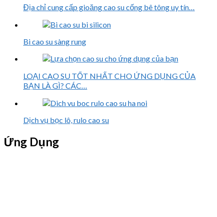
Địa chỉ cung cấp gioăng cao su cống bê tông uy tín…
Bi cao su sàng rung
LOẠI CAO SU TỐT NHẤT CHO ỨNG DỤNG CỦA
BẠN LÀ GÌ? CÁC…
Dịch vụ bọc lô, rulo cao su
Ứng Dụng