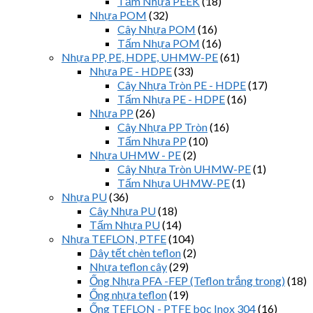
Tấm Nhựa PEEK
(18)
Nhựa POM
(32)
Cây Nhựa POM
(16)
Tấm Nhựa POM
(16)
Nhựa PP, PE, HDPE, UHMW-PE
(61)
Nhựa PE - HDPE
(33)
Cây Nhựa Tròn PE - HDPE
(17)
Tấm Nhựa PE - HDPE
(16)
Nhựa PP
(26)
Cây Nhựa PP Tròn
(16)
Tấm Nhựa PP
(10)
Nhựa UHMW - PE
(2)
Cây Nhựa Tròn UHMW-PE
(1)
Tấm Nhựa UHMW-PE
(1)
Nhựa PU
(36)
Cây Nhựa PU
(18)
Tấm Nhựa PU
(14)
Nhựa TEFLON, PTFE
(104)
Dây tết chèn teflon
(2)
Nhựa teflon cây
(29)
Ống Nhựa PFA -FEP (Teflon trắng trong)
(18)
Ống nhựa teflon
(19)
Ống TEFLON - PTFE bọc Inox 304
(16)