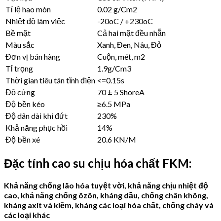
Tỉ lệ hao mòn
0.02 g/Cm2
Nhiệt độ làm việc
-20oC / +230oC
Bề mặt
Cả hai mặt đều nhẵn
Màu sắc
Xanh, Đen, Nâu, Đỏ
Đơn vị bán hàng
Cuộn, mét, m2
Tỉ trọng
1.9g/Cm3
Thời gian tiêu tán tĩnh điện
<=0.15s
Độ cứng
70 ± 5 ShoreA
Độ bền kéo
≥6.5 MPa
Độ dãn dài khi đứt
230%
Khả năng phục hồi
14%
Độ bền xé
20.6 KN/M
Đặc tính cao su chịu hóa chất FKM
:
Khả năng chống lão hóa tuyệt vời, khả năng chịu nhiệt độ
cao, khả năng chống ôzôn, kháng dầu, chống chân không,
kháng axit và kiềm, kháng các loại hóa chất, chống cháy và
các loại khác