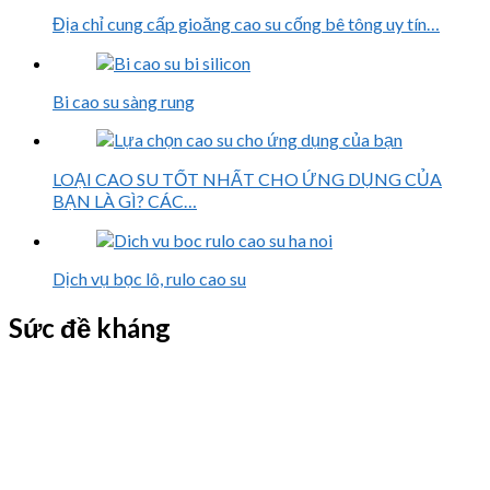
Địa chỉ cung cấp gioăng cao su cống bê tông uy tín…
Bi cao su sàng rung
LOẠI CAO SU TỐT NHẤT CHO ỨNG DỤNG CỦA
BẠN LÀ GÌ? CÁC…
Dịch vụ bọc lô, rulo cao su
Sức đề kháng