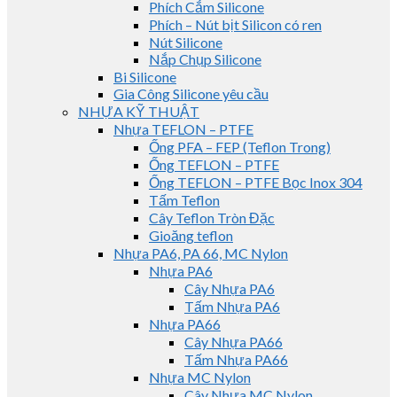
Phích Cắm Silicone
Phích – Nút bịt Silicon có ren
Nút Silicone
Nắp Chụp Silicone
Bi Silicone
Gia Công Silicone yêu cầu
NHỰA KỸ THUẬT
Nhựa TEFLON – PTFE
Ống PFA – FEP (Teflon Trong)
Ống TEFLON – PTFE
Ống TEFLON – PTFE Bọc Inox 304
Tấm Teflon
Cây Teflon Tròn Đặc
Gioăng teflon
Nhựa PA6, PA 66, MC Nylon
Nhựa PA6
Cây Nhựa PA6
Tấm Nhựa PA6
Nhựa PA66
Cây Nhựa PA66
Tấm Nhựa PA66
Nhựa MC Nylon
Cây Nhựa MC Nylon