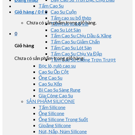
Tấm Cao Su
Giỏ hàng /
0
₫
0
Cao Su Cuộn
Tấm cao su bố thép
Chưa có sản phẩm trong giỏ hàng.
Tấm cao su bố vải
Cao Su Lót Sàn
0
Tấm Cao Su Chịu Dầu & Xăng
Tấm Cao Su Giảm Chấn
Giỏ hàng
Tấm Cao Su Lót Sàn
Tấm Cao Su Chịu Va Đập
Chưa có sản phẩm trong giỏ hàng.
Tấm Cao Su Chống Trơn Trượt
Bọc lô, rulô cao su
Cao Su Ốp Cột
Ống Cao Su
Cao Su Xốp
Bi Cao Su Sàng Rung
Gia Công Cao Su
SẢN PHẨM SILICONE
Tấm Silicone
Ống Silicone
Ống Silicone Trong Suốt
Gioăng Silicone
Nút, Nắp, Núm Silicone