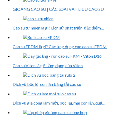
GIOĂNG CAO SU | CÁC LOẠI VẬT LIỆU CAO SU
Cao su tự nhiên là gì? Lịch sử phát triển, đặc điểm…
Cao su EPDM là gì? Các ứng dụng cao cao su EPDM
Cao su Viton là gì? Ứng dụng của Viton
Dịch vụ bọc lô, con lăn băng tải cao su
Dịch vụ gia công làm mới, bọc lại, mài con lăn, quả…