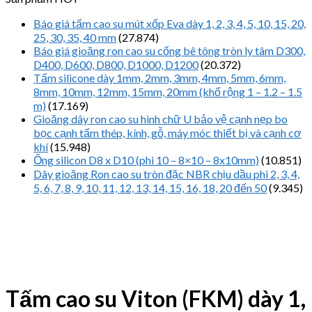
Báo giá tấm cao su mút xốp Eva dày 1, 2, 3, 4, 5, 10, 15, 20,
25, 30, 35, 40 mm
(27.874)
Báo giá gioăng ron cao su cống bê tông tròn ly tâm D300,
D400, D600, D800, D1000, D1200
(20.372)
Tấm silicone dày 1mm, 2mm, 3mm, 4mm, 5mm, 6mm,
8mm, 10mm, 12mm, 15mm, 20mm (khổ rộng 1 – 1.2 – 1.5
m)
(17.169)
Gioăng dây ron cao su hình chữ U bảo vệ cạnh nẹp bo
bọc cạnh tấm thép, kính, gỗ, máy móc thiết bị và cạnh cơ
khí
(15.948)
Ống silicon D8 x D10 (phi 10 – 8×10 – 8x10mm)
(10.851)
Dây gioăng Ron cao su tròn đặc NBR chịu dầu phi 2, 3, 4,
5, 6, 7, 8, 9, 10, 11, 12, 13, 14, 15, 16, 18, 20 đến 50
(9.345)
Tấm cao su Viton (FKM) dày 1,