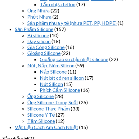
Tấm nhựa teflon
(17)
Ống Nhựa
(22)
Phớt Nhựa
(2)
Sản phẩm nhựa y tế (nhựa PET, PP, HDPE)
(1)
Sản Phẩm Silicone
(157)
Bi silicone
(10)
Dây silicon
(18)
Gia Công Silicone
(16)
Gioăng Silicone
(22)
Gioăng cao su chịu nhiệt silicone
(22)
Nút, Nắp, Núm Silicon
(59)
Nắp Silicone
(11)
Nút bịt có ren silicon
(17)
Nút Silicon
(15)
Phích Cắm Silicone
(16)
Ống Silicone
(28)
Ống Silicone Trong Suốt
(26)
Silicone Thực Phẩm
(33)
Silicone Y Tế
(27)
Tấm Silicone
(12)
Vật Liệu Cách Âm Cách Nhiệt
(15)
Sản phẩm HOT