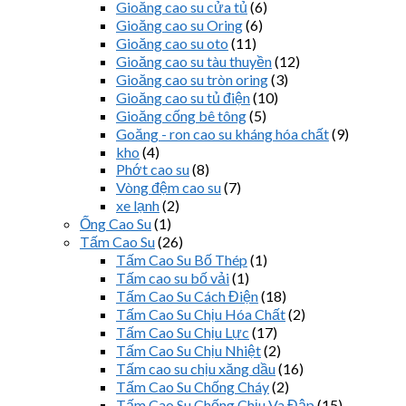
Gioăng cao su cửa tủ
(6)
Gioăng cao su Oring
(6)
Gioăng cao su oto
(11)
Gioăng cao su tàu thuyền
(12)
Gioăng cao su tròn oring
(3)
Gioăng cao su tủ điện
(10)
Gioăng cống bê tông
(5)
Goăng - ron cao su kháng hóa chất
(9)
kho
(4)
Phớt cao su
(8)
Vòng đệm cao su
(7)
xe lạnh
(2)
Ống Cao Su
(1)
Tấm Cao Su
(26)
Tấm Cao Su Bố Thép
(1)
Tấm cao su bố vải
(1)
Tấm Cao Su Cách Điện
(18)
Tấm Cao Su Chịu Hóa Chất
(2)
Tấm Cao Su Chịu Lực
(17)
Tấm Cao Su Chịu Nhiệt
(2)
Tấm cao su chịu xăng dầu
(16)
Tấm Cao Su Chống Cháy
(2)
Tấm Cao Su Chống Chịu Va Đập
(15)