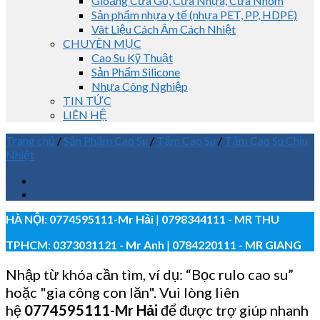
Gioăng Cửa Gỗ, Cửa Nhựa, Cửa Nhôm
Sản phẩm nhựa y tế (nhựa PET, PP, HDPE)
Vât Liệu Cách Âm Cách Nhiệt
CHUYÊN MỤC
Cao Su Kỹ Thuật
Sản Phẩm Silicone
Nhựa Công Nghiệp
TIN TỨC
LIÊN HỆ
Trang chủ
/
Sản Phẩm Cao Su
/
Tấm Cao Su
/
Tấm Cao Su Chịu
Nhiệt
HÀ NỘI:
0774595111
-Mr Hải
|
0798344111 - MR THU
TPHCM:
0373031121
- Mr Anh
|
0784220111 - MR GIANG
Nhập từ khóa cần tìm, ví dụ: “Bọc rulo cao su”
hoặc "gia công con lăn". Vui lòng liên
hệ
0774595111
-Mr Hải
để được trợ giúp nhanh