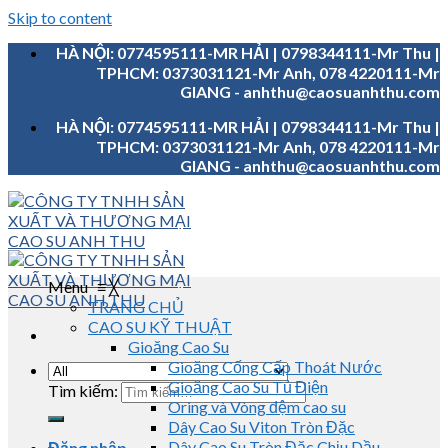
Skip to content
HÀ NỘI: 0774595111-MR HẢI | 0798344111-Mr Thu |
TPHCM: 0373031121-Mr Anh, 078 4220111-Mr
GIANG - anhthu@caosuanhthu.com
HÀ NỘI: 0774595111-MR HẢI | 0798344111-Mr Thu |
TPHCM: 0373031121-Mr Anh, 078 4220111-Mr
GIANG - anhthu@caosuanhthu.com
Menu
≡
╳
TRANG CHỦ
CAO SU KỸ THUẬT
Gioăng Cao Su
Gioăng Cống Cấp Thoát Nước
Gioăng Cao Su Tủ Điện
Tìm kiếm:
Oring và Vòng đệm cao su
Dây Cao Su Viton Tròn Đặc
Dây Cao Su Tròn Đặc Chịu Dầu
Đăng nhập