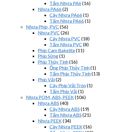
Tấm Nhựa PA6
(16)
Nhựa PA66
(2)
Cây Nhựa PA66
(1)
Tấm Nhựa PA66
(1)
Nhựa Phíp, PVC
(56)
Nhựa PVC
(26)
Cây Nhựa PVC
(18)
Tấm Nhựa PVC
(8)
Phíp Cam Bakelite
(11)
Phíp Sừng
(1)
Phíp Thủy Tinh
(16)
Ống Phíp Thủy Tinh
(1)
Tấm Phíp Thủy Tinh
(13)
Phíp Vải
(2)
Cây Phíp Vải Tròn
(1)
Tấm Phíp Vải
(1)
Nhựa POM, ABS, PEEK
(106)
Nhựa ABS
(40)
Cây Nhựa ABS
(19)
Tấm Nhựa ABS
(21)
Nhựa PEEK
(34)
Cây Nhựa PEEK
(16)