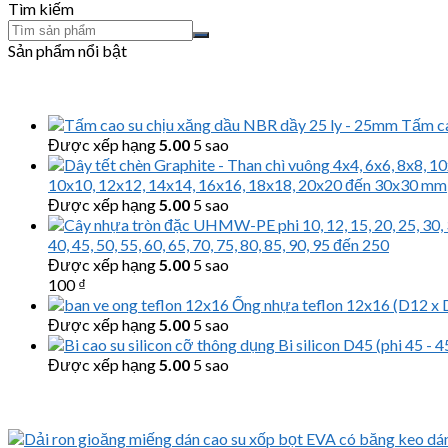
Tìm kiếm
Sản phẩm nổi bật
Tấm ca
Được xếp hạng
5.00
5 sao
10x10, 12x12, 14x14, 16x16, 18x18, 20x20 đến 30x30 mm
Được xếp hạng
5.00
5 sao
40, 45, 50, 55, 60, 65, 70, 75, 80, 85, 90, 95 đến 250
Được xếp hạng
5.00
5 sao
100
₫
Ống nhựa teflon 12x16 (D12 x 
Được xếp hạng
5.00
5 sao
Bi silicon D45 (phi 45 -
Được xếp hạng
5.00
5 sao