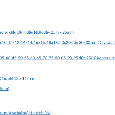
o su chịu xăng dầu NBR dầy 25 ly - 25mm
Dây tết c
Cây nhựa tr
D16, phi 12 x 16 mm)
 45mm)