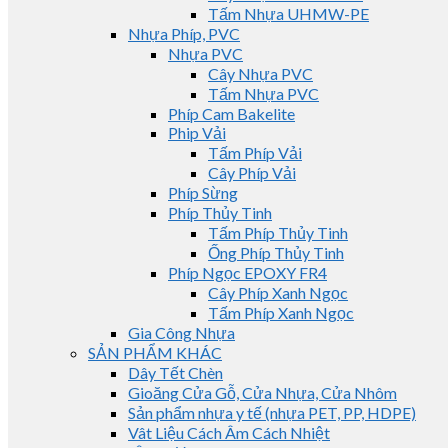
Tấm Nhựa UHMW-PE
Nhựa Phíp, PVC
Nhựa PVC
Cây Nhựa PVC
Tấm Nhựa PVC
Phíp Cam Bakelite
Phip Vải
Tấm Phíp Vải
Cây Phíp Vải
Phíp Sừng
Phíp Thủy Tinh
Tấm Phíp Thủy Tinh
Ống Phíp Thủy Tinh
Phíp Ngọc EPOXY FR4
Cây Phíp Xanh Ngọc
Tấm Phíp Xanh Ngọc
Gia Công Nhựa
SẢN PHẨM KHÁC
Dây Tết Chèn
Gioăng Cửa Gỗ, Cửa Nhựa, Cửa Nhôm
Sản phẩm nhựa y tế (nhựa PET, PP, HDPE)
Vât Liệu Cách Âm Cách Nhiệt