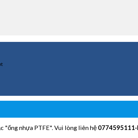
ọt
ặc "ống nhựa PTFE". Vui lòng liên hệ
0774595111
-