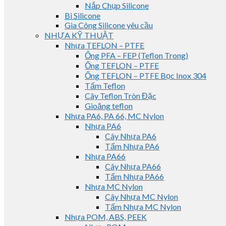
Nắp Chụp Silicone
Bi Silicone
Gia Công Silicone yêu cầu
NHỰA KỸ THUẬT
Nhựa TEFLON – PTFE
Ống PFA – FEP (Teflon Trong)
Ống TEFLON – PTFE
Ống TEFLON – PTFE Bọc Inox 304
Tấm Teflon
Cây Teflon Tròn Đặc
Gioăng teflon
Nhựa PA6, PA 66, MC Nylon
Nhựa PA6
Cây Nhựa PA6
Tấm Nhựa PA6
Nhựa PA66
Cây Nhựa PA66
Tấm Nhựa PA66
Nhựa MC Nylon
Cây Nhựa MC Nylon
Tấm Nhựa MC Nylon
Nhựa POM, ABS, PEEK