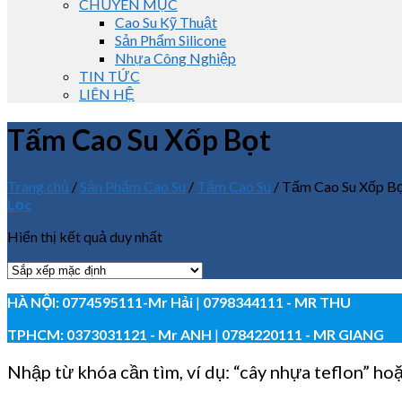
CHUYÊN MỤC
Cao Su Kỹ Thuật
Sản Phẩm Silicone
Nhựa Công Nghiệp
TIN TỨC
LIÊN HỆ
Tấm Cao Su Xốp Bọt
Trang chủ
/
Sản Phẩm Cao Su
/
Tấm Cao Su
/
Tấm Cao Su Xốp B
Lọc
Hiển thị kết quả duy nhất
HÀ NỘI:
0774595111
-Mr Hải
|
0798344111 - MR THU
TPHCM:
0373031121
- Mr ANH
|
0784220111 - MR GIANG
Nhập từ khóa cần tìm, ví dụ: “cây nhựa teflon” ho