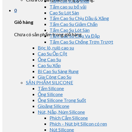
Tấm cao su bố thép
Tấm cao su bố vải
0
Cao Su Lót Sàn
Tấm Cao Su Chịu Dầu & Xăng
Giỏ hàng
Tấm Cao Su Giảm Chấn
Tấm Cao Su Lót Sàn
Chưa có sản phẩm trong giỏ hàng.
Tấm Cao Su Chịu Va Đập
Tấm Cao Su Chống Trơn Trượt
Bọc lô, rulô cao su
Cao Su Ốp Cột
Ống Cao Su
Cao Su Xốp
Bi Cao Su Sàng Rung
Gia Công Cao Su
SẢN PHẨM SILICONE
Tấm Silicone
Ống Silicone
Ống Silicone Trong Suốt
Gioăng Silicone
Nút, Nắp, Núm Silicone
Phích Cắm Silicone
Phích – Nút bịt Silicon có ren
Nút Silicone