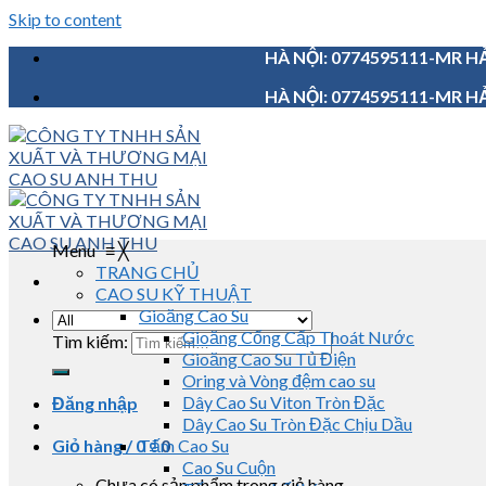
Skip to content
HÀ NỘI: 0774595111-MR HẢ
HÀ NỘI: 0774595111-MR HẢ
Menu
≡
╳
TRANG CHỦ
CAO SU KỸ THUẬT
Gioăng Cao Su
Gioăng Cống Cấp Thoát Nước
Tìm kiếm:
Gioăng Cao Su Tủ Điện
Oring và Vòng đệm cao su
Dây Cao Su Viton Tròn Đặc
Đăng nhập
Dây Cao Su Tròn Đặc Chịu Dầu
Giỏ hàng /
0
Tấm Cao Su
₫
0
Cao Su Cuộn
Chưa có sản phẩm trong giỏ hàng.