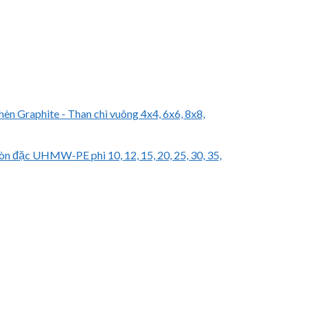
hèn Graphite - Than chì vuông 4x4, 6x6, 8x8,
òn đặc UHMW-PE phi 10, 12, 15, 20, 25, 30, 35,