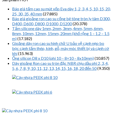
Báo giá tấm cao su mút xốp Eva dày 1, 2, 3, 4, 5, 10, 15, 20,
25, 30, 35, 40 mm
(27.885)
Báo giá gioăng ron cao su cống bê tông tròn ly tâm D300,
D400, D600, D800, D1000, D1200
(20.378)
Tấm silicone dày 1mm, 2mm, 3mm, 4mm, 5mm, 6mm,
8mm, 10mm, 12mm, 15mm, 20mm (khổ rộng 1 – 1.2 – 1.5
m)
(17.182)
Gioăng dây ron cao su hình chữ U bảo vệ cạnh nẹp bo
bọc cạnh tấm thép, kính, gỗ, máy móc thiết bị và cạnh cơ
khí
(15.963)
Ống silicon D8 x D10 (phi 10 – 8×10 – 8x10mm)
(10.857)
Dây gioăng Ron cao su tròn đặc NBR chịu dầu phi 2, 3, 4,
5, 6, 7, 8, 9, 10, 11, 12, 13, 14, 15, 16, 18, 20 đến 50
(9.350)