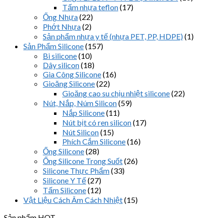
Tấm nhựa teflon
(17)
Ống Nhựa
(22)
Phớt Nhựa
(2)
Sản phẩm nhựa y tế (nhựa PET, PP, HDPE)
(1)
Sản Phẩm Silicone
(157)
Bi silicone
(10)
Dây silicon
(18)
Gia Công Silicone
(16)
Gioăng Silicone
(22)
Gioăng cao su chịu nhiệt silicone
(22)
Nút, Nắp, Núm Silicon
(59)
Nắp Silicone
(11)
Nút bịt có ren silicon
(17)
Nút Silicon
(15)
Phích Cắm Silicone
(16)
Ống Silicone
(28)
Ống Silicone Trong Suốt
(26)
Silicone Thực Phẩm
(33)
Silicone Y Tế
(27)
Tấm Silicone
(12)
Vật Liệu Cách Âm Cách Nhiệt
(15)
Sản phẩm HOT