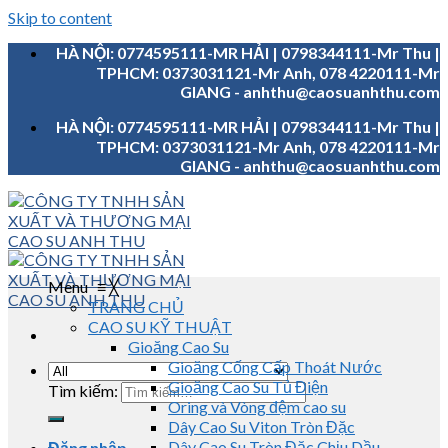
Skip to content
HÀ NỘI: 0774595111-MR HẢI | 0798344111-Mr Thu |
TPHCM: 0373031121-Mr Anh, 078 4220111-Mr
GIANG - anhthu@caosuanhthu.com
HÀ NỘI: 0774595111-MR HẢI | 0798344111-Mr Thu |
TPHCM: 0373031121-Mr Anh, 078 4220111-Mr
GIANG - anhthu@caosuanhthu.com
Menu
≡
╳
TRANG CHỦ
CAO SU KỸ THUẬT
Gioăng Cao Su
Gioăng Cống Cấp Thoát Nước
Gioăng Cao Su Tủ Điện
Tìm kiếm:
Oring và Vòng đệm cao su
Dây Cao Su Viton Tròn Đặc
Dây Cao Su Tròn Đặc Chịu Dầu
Đăng nhập