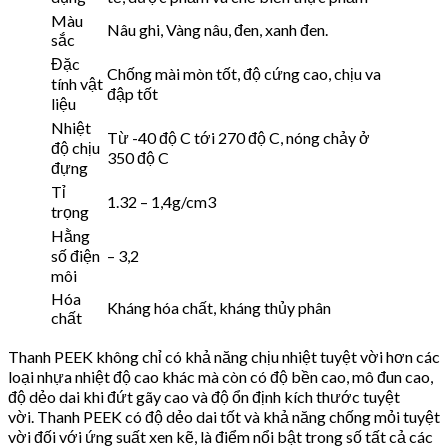
Màu
Nâu ghi, Vàng nâu, đen, xanh đen.
sắc
Đặc
Chống mài mòn tốt, độ cứng cao, chịu va
tính vật
đập tốt
liệu
Nhiệt
Từ -40 độ C tới 270 độ C, nóng chảy ở
độ chịu
350 độ C
đựng
Tỉ
1.32 – 1,4g/cm3
trọng
Hằng
số điện
– 3,2
môi
Hóa
Kháng hóa chất, kháng thủy phân
chất
Thanh PEEK không chỉ có khả năng chịu nhiệt tuyệt vời hơn các
loại nhựa nhiệt độ cao khác mà còn có độ bền cao, mô đun cao,
độ dẻo dai khi đứt gãy cao và độ ổn định kích thước tuyệt
vời.
Thanh PEEK có độ dẻo dai tốt và khả năng chống mỏi tuyệt
vời đối với ứng suất xen kẽ, là điểm nổi bật trong số tất cả các