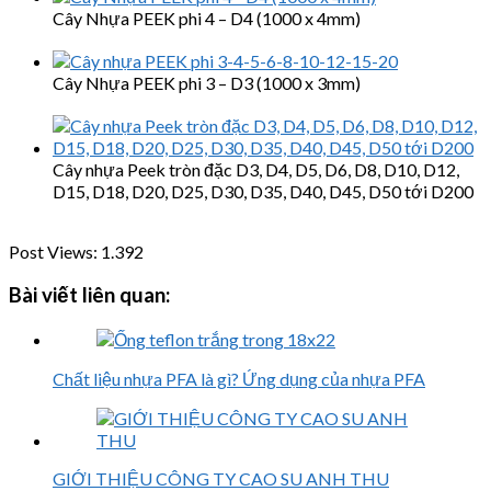
Cây Nhựa PEEK phi 4 – D4 (1000 x 4mm)
Cây Nhựa PEEK phi 3 – D3 (1000 x 3mm)
Cây nhựa Peek tròn đặc D3, D4, D5, D6, D8, D10, D12,
D15, D18, D20, D25, D30, D35, D40, D45, D50 tới D200
Post Views:
1.392
Bài viết liên quan:
Chất liệu nhựa PFA là gì? Ứng dụng của nhựa PFA
GIỚI THIỆU CÔNG TY CAO SU ANH THU