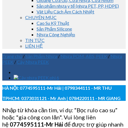
Gioăng Cửa Gỗ, Cửa Nhựa, Cửa Nhôm
Sản phẩm nhựa y tế (nhựa PET, PP, HDPE)
Vât Liệu Cách Âm Cách Nhiệt
CHUYÊN MỤC
Cao Su Kỹ Thuật
Sản Phẩm Silicone
Nhựa Công Nghiệp
TIN TỨC
LIÊN HỆ
Trang chủ
/
Sản Phẩm Nhựa
/
Nhựa POM, ABS, PEEK
/
Nhựa
PEEK
/
Cây Nhựa PEEK
HÀ NỘI:
0774595111
-Mr Hải
|
0798344111 - MR THU
TPHCM:
0373031121
- Mr Anh
|
0784220111 - MR GIANG
Nhập từ khóa cần tìm, ví dụ: “Bọc rulo cao su”
hoặc "gia công con lăn". Vui lòng liên
hệ
0774595111
-Mr Hải
để được trợ giúp nhanh