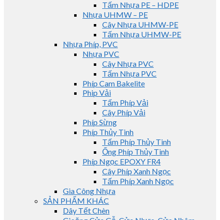
Tấm Nhựa PE – HDPE
Nhựa UHMW – PE
Cây Nhựa UHMW-PE
Tấm Nhựa UHMW-PE
Nhựa Phíp, PVC
Nhựa PVC
Cây Nhựa PVC
Tấm Nhựa PVC
Phíp Cam Bakelite
Phip Vải
Tấm Phíp Vải
Cây Phíp Vải
Phíp Sừng
Phíp Thủy Tinh
Tấm Phíp Thủy Tinh
Ống Phíp Thủy Tinh
Phíp Ngọc EPOXY FR4
Cây Phíp Xanh Ngọc
Tấm Phíp Xanh Ngọc
Gia Công Nhựa
SẢN PHẨM KHÁC
Dây Tết Chèn