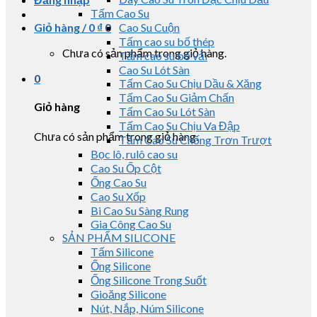
Tấm Cao Su
Giỏ hàng /
0
₫
0
Cao Su Cuộn
Tấm cao su bố thép
Chưa có sản phẩm trong giỏ hàng.
Tấm cao su bố vải
Cao Su Lót Sàn
0
Tấm Cao Su Chịu Dầu & Xăng
Tấm Cao Su Giảm Chấn
Giỏ hàng
Tấm Cao Su Lót Sàn
Tấm Cao Su Chịu Va Đập
Chưa có sản phẩm trong giỏ hàng.
Tấm Cao Su Chống Trơn Trượt
Bọc lô, rulô cao su
Cao Su Ốp Cột
Ống Cao Su
Cao Su Xốp
Bi Cao Su Sàng Rung
Gia Công Cao Su
SẢN PHẨM SILICONE
Tấm Silicone
Ống Silicone
Ống Silicone Trong Suốt
Gioăng Silicone
Nút, Nắp, Núm Silicone