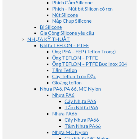
Phích Cắm Silicone
Phích – Nút bịt Silicon có ren
Nút Silicone
Nắp Chụp Silicone
Bi Silicone
Gia Công Silicone yêu cầu
NHỰA KỸ THUẬT
Nhựa TEFLON – PTFE
Ống PFA – FEP (Teflon Trong)
Ống TEFLON – PTFE
Ống TEFLON – PTFE Bọc Inox 304
Tấm Teflon
Cây Teflon Tròn Đặc
Gioăng teflon
Nhựa PA6, PA 66, MC Nylon
Nhựa PA6
Cây Nhựa PA6
Tấm Nhựa PA6
Nhựa PA66
Cây Nhựa PA66
Tấm Nhựa PA66
Nhựa MC Nylon
Cây Nhựa MC Nylon