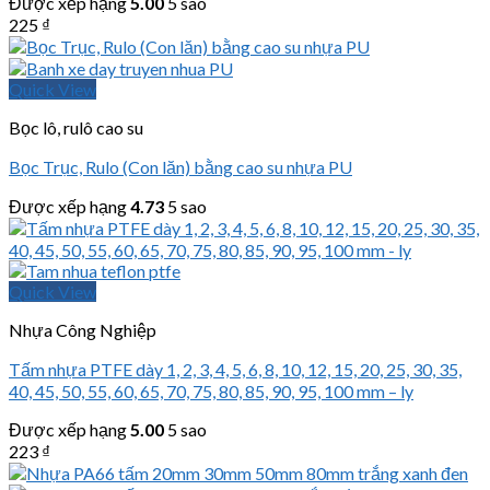
Được xếp hạng
5.00
5 sao
225
₫
Quick View
Bọc lô, rulô cao su
Bọc Trục, Rulo (Con lăn) bằng cao su nhựa PU
Được xếp hạng
4.73
5 sao
Quick View
Nhựa Công Nghiệp
Tấm nhựa PTFE dày 1, 2, 3, 4, 5, 6, 8, 10, 12, 15, 20, 25, 30, 35,
40, 45, 50, 55, 60, 65, 70, 75, 80, 85, 90, 95, 100 mm – ly
Được xếp hạng
5.00
5 sao
223
₫