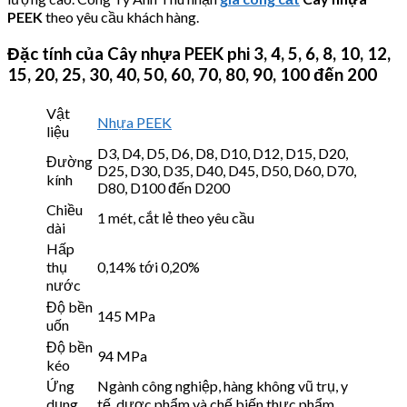
PEEK
theo yêu cầu khách hàng.
Đặc tính của Cây nhựa PEEK phi 3, 4, 5, 6, 8, 10, 12,
15, 20, 25, 30, 40, 50, 60, 70, 80, 90, 100 đến 200
Vật
Nhựa PEEK
liệu
D3, D4, D5, D6, D8, D10, D12, D15, D20,
Đường
D25, D30, D35, D40, D45, D50, D60, D70,
kính
D80, D100 đến D200
Chiều
1 mét, cắt lẻ theo yêu cầu
dài
Hấp
thụ
0,14% tới 0,20%
nước
Độ bền
145 MPa
uốn
Độ bền
94 MPa
kéo
Ứng
Ngành công nghiệp, hàng không vũ trụ, y
dụng
tế, dược phẩm và chế biến thực phẩm