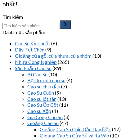
nhất!
Tìm kiếm
Danh mục sản phẩm
Cao Su Kỹ Thuật
(6)
Dây Tết Chèn
(9)
Gioăng cửa gỗ, cửa nhựa, cửa nhôm
(13)
Nhựa Công Nghiệp
(265)
Sản Phẩm Cao Su
(89)
Bi Cao Su
(10)
Bọc lô, rulô cao su
(4)
Cao su chịu dầu
(7)
Cao Su Cuộn
(9)
Cao su lót sàn
(13)
Cao Su Ốp Cột
(11)
Cao su Xốp
(4)
Gia Công Cao Su
(3)
Gioăng Cao Su
(47)
Gioăng Cao Su Chịu Dầu Dây Đặc
(17)
Gioăng Cao Su Cửa Sổ và Ra Vào
(10)