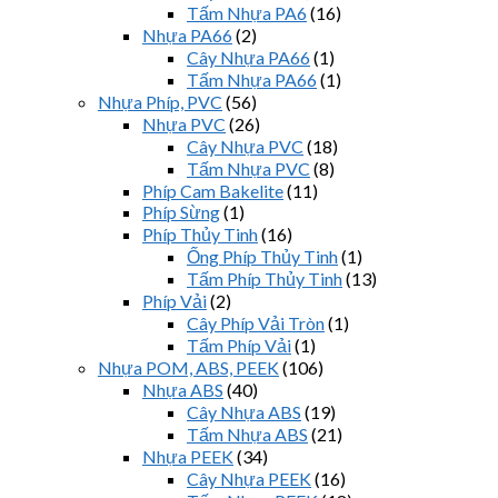
Tấm Nhựa PA6
(16)
Nhựa PA66
(2)
Cây Nhựa PA66
(1)
Tấm Nhựa PA66
(1)
Nhựa Phíp, PVC
(56)
Nhựa PVC
(26)
Cây Nhựa PVC
(18)
Tấm Nhựa PVC
(8)
Phíp Cam Bakelite
(11)
Phíp Sừng
(1)
Phíp Thủy Tinh
(16)
Ống Phíp Thủy Tinh
(1)
Tấm Phíp Thủy Tinh
(13)
Phíp Vải
(2)
Cây Phíp Vải Tròn
(1)
Tấm Phíp Vải
(1)
Nhựa POM, ABS, PEEK
(106)
Nhựa ABS
(40)
Cây Nhựa ABS
(19)
Tấm Nhựa ABS
(21)
Nhựa PEEK
(34)
Cây Nhựa PEEK
(16)