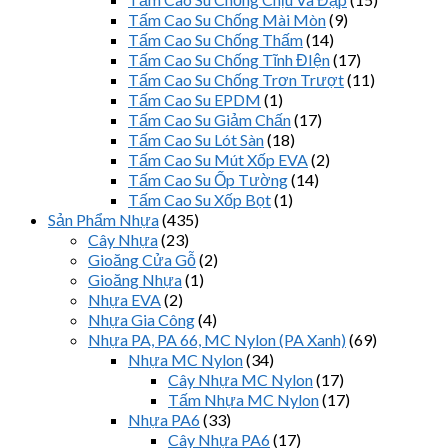
Tấm Cao Su Chống Mài Mòn
(9)
Tấm Cao Su Chống Thấm
(14)
Tấm Cao Su Chống Tĩnh ĐIện
(17)
Tấm Cao Su Chống Trơn Trượt
(11)
Tấm Cao Su EPDM
(1)
Tấm Cao Su Giảm Chấn
(17)
Tấm Cao Su Lót Sàn
(18)
Tấm Cao Su Mút Xốp EVA
(2)
Tấm Cao Su Ốp Tường
(14)
Tấm Cao Su Xốp Bọt
(1)
Sản Phẩm Nhựa
(435)
Cây Nhựa
(23)
Gioăng Cửa Gỗ
(2)
Gioăng Nhựa
(1)
Nhựa EVA
(2)
Nhựa Gia Công
(4)
Nhựa PA, PA 66, MC Nylon (PA Xanh)
(69)
Nhựa MC Nylon
(34)
Cây Nhựa MC Nylon
(17)
Tấm Nhựa MC Nylon
(17)
Nhựa PA6
(33)
Cây Nhựa PA6
(17)