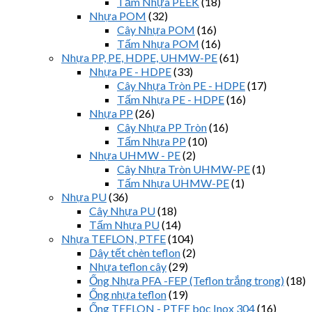
Tấm Nhựa PEEK
(18)
Nhựa POM
(32)
Cây Nhựa POM
(16)
Tấm Nhựa POM
(16)
Nhựa PP, PE, HDPE, UHMW-PE
(61)
Nhựa PE - HDPE
(33)
Cây Nhựa Tròn PE - HDPE
(17)
Tấm Nhựa PE - HDPE
(16)
Nhựa PP
(26)
Cây Nhựa PP Tròn
(16)
Tấm Nhựa PP
(10)
Nhựa UHMW - PE
(2)
Cây Nhựa Tròn UHMW-PE
(1)
Tấm Nhựa UHMW-PE
(1)
Nhựa PU
(36)
Cây Nhựa PU
(18)
Tấm Nhựa PU
(14)
Nhựa TEFLON, PTFE
(104)
Dây tết chèn teflon
(2)
Nhựa teflon cây
(29)
Ống Nhựa PFA -FEP (Teflon trắng trong)
(18)
Ống nhựa teflon
(19)
Ống TEFLON - PTFE bọc Inox 304
(16)