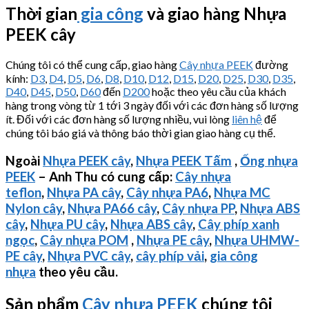
Thời gian
gia công
và giao hàng Nhựa
PEEK cây
Chúng tôi có thể cung cấp, giao hàng
Cây nhựa PEEK
đường
kính:
D3
,
D4
,
D5
,
D6
,
D8
,
D10
,
D12
,
D15
,
D20
,
D25
,
D30
,
D35
,
D40
,
D45
,
D50
,
D60
đến
D200
hoặc theo yêu cầu của khách
hàng trong vòng từ 1 tới 3 ngày đối với các đơn hàng số lượng
ít. Đối với các đơn hàng số lượng nhiều, vui lòng
liên hệ
để
chúng tôi báo giá và thông báo thời gian giao hàng cụ thể.
Ngoài
Nhựa PEEK cây
,
Nhựa PEEK Tấm
,
Ống nhựa
PEEK
– Anh Thu có cung cấp:
Cây nhựa
teflon
,
Nhựa PA cây
,
Cây nhựa PA6
,
Nhựa MC
Nylon cây
,
Nhựa PA66 cây
,
Cây nhựa PP
,
Nhựa ABS
cây
,
Nhựa PU cây
,
Nhựa ABS cây
,
Cây phíp xanh
ngọc
,
Cây nhựa POM
,
Nhựa PE cây
,
Nhựa
UHMW-
PE
cây
,
Nhựa PVC cây
,
cây phíp vải
,
gia công
nhựa
theo yêu cầu.
Sản phẩm
Cây nhựa PEEK
chúng tôi