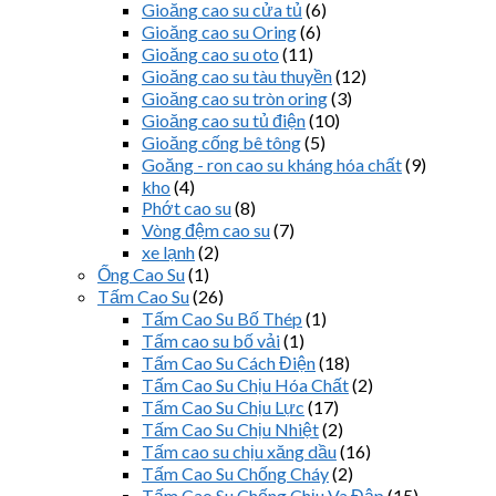
Gioăng cao su cửa tủ
(6)
Gioăng cao su Oring
(6)
Gioăng cao su oto
(11)
Gioăng cao su tàu thuyền
(12)
Gioăng cao su tròn oring
(3)
Gioăng cao su tủ điện
(10)
Gioăng cống bê tông
(5)
Goăng - ron cao su kháng hóa chất
(9)
kho
(4)
Phớt cao su
(8)
Vòng đệm cao su
(7)
xe lạnh
(2)
Ống Cao Su
(1)
Tấm Cao Su
(26)
Tấm Cao Su Bố Thép
(1)
Tấm cao su bố vải
(1)
Tấm Cao Su Cách Điện
(18)
Tấm Cao Su Chịu Hóa Chất
(2)
Tấm Cao Su Chịu Lực
(17)
Tấm Cao Su Chịu Nhiệt
(2)
Tấm cao su chịu xăng dầu
(16)
Tấm Cao Su Chống Cháy
(2)
Tấm Cao Su Chống Chịu Va Đập
(15)