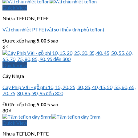
Quick View
Nhựa TEFLON, PTFE
Vải chịu nhiệt PTFE (vải sợi thủy tinh phủ teflon)
Được xếp hạng
5.00
5 sao
6
₫
Quick View
Cây Nhựa
Cây Phíp Vải – gỗ phi 10, 15, 20, 25, 30, 35, 40, 45, 50, 55, 60, 65,
70, 75, 80, 85, 90, 95 đến 300
Được xếp hạng
5.00
5 sao
80
₫
Quick View
Nhựa TEFLON, PTFE