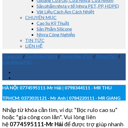
Gioăng Cửa Gỗ, Cửa Nhựa, Cửa Nhôm
Sản phẩm nhựa y tế (nhựa PET, PP, HDPE)
Vât Liệu Cách Âm Cách Nhiệt
CHUYÊN MỤC
Cao Su Kỹ Thuật
Sản Phẩm Silicone
Nhựa Công Nghiệp
TIN TỨC
LIÊN HỆ
Trang chủ
/
Sản Phẩm Nhựa
/
Nhựa Phíp, PVC
/
Nhựa PVC
/
Cây Nhựa PVC
HÀ NỘI:
0774595111
-Mr Hải
|
0798344111 - MR THU
TPHCM:
0373031121
- Mr Anh
|
0784220111 - MR GIANG
Nhập từ khóa cần tìm, ví dụ: “Bọc rulo cao su”
hoặc "gia công con lăn". Vui lòng liên
hệ
0774595111
-Mr Hải
để được trợ giúp nhanh