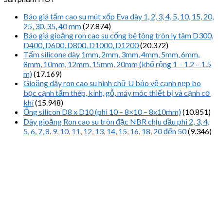
Báo giá tấm cao su mút xốp Eva dày 1, 2, 3, 4, 5, 10, 15, 20,
25, 30, 35, 40 mm
(27.874)
Báo giá gioăng ron cao su cống bê tông tròn ly tâm D300,
D400, D600, D800, D1000, D1200
(20.372)
Tấm silicone dày 1mm, 2mm, 3mm, 4mm, 5mm, 6mm,
8mm, 10mm, 12mm, 15mm, 20mm (khổ rộng 1 – 1.2 – 1.5
m)
(17.169)
Gioăng dây ron cao su hình chữ U bảo vệ cạnh nẹp bo
bọc cạnh tấm thép, kính, gỗ, máy móc thiết bị và cạnh cơ
khí
(15.948)
Ống silicon D8 x D10 (phi 10 – 8×10 – 8x10mm)
(10.851)
Dây gioăng Ron cao su tròn đặc NBR chịu dầu phi 2, 3, 4,
5, 6, 7, 8, 9, 10, 11, 12, 13, 14, 15, 16, 18, 20 đến 50
(9.346)