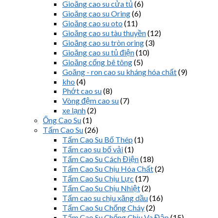
Gioăng cao su cửa tủ
(6)
Gioăng cao su Oring
(6)
Gioăng cao su oto
(11)
Gioăng cao su tàu thuyền
(12)
Gioăng cao su tròn oring
(3)
Gioăng cao su tủ điện
(10)
Gioăng cống bê tông
(5)
Goăng - ron cao su kháng hóa chất
(9)
kho
(4)
Phớt cao su
(8)
Vòng đệm cao su
(7)
xe lạnh
(2)
Ống Cao Su
(1)
Tấm Cao Su
(26)
Tấm Cao Su Bố Thép
(1)
Tấm cao su bố vải
(1)
Tấm Cao Su Cách Điện
(18)
Tấm Cao Su Chịu Hóa Chất
(2)
Tấm Cao Su Chịu Lực
(17)
Tấm Cao Su Chịu Nhiệt
(2)
Tấm cao su chịu xăng dầu
(16)
Tấm Cao Su Chống Cháy
(2)
Tấm Cao Su Chống Chịu Va Đập
(15)