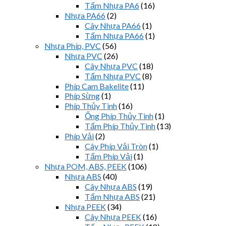
Tấm Nhựa PA6
(16)
Nhựa PA66
(2)
Cây Nhựa PA66
(1)
Tấm Nhựa PA66
(1)
Nhựa Phíp, PVC
(56)
Nhựa PVC
(26)
Cây Nhựa PVC
(18)
Tấm Nhựa PVC
(8)
Phíp Cam Bakelite
(11)
Phíp Sừng
(1)
Phíp Thủy Tinh
(16)
Ống Phíp Thủy Tinh
(1)
Tấm Phíp Thủy Tinh
(13)
Phíp Vải
(2)
Cây Phíp Vải Tròn
(1)
Tấm Phíp Vải
(1)
Nhựa POM, ABS, PEEK
(106)
Nhựa ABS
(40)
Cây Nhựa ABS
(19)
Tấm Nhựa ABS
(21)
Nhựa PEEK
(34)
Cây Nhựa PEEK
(16)