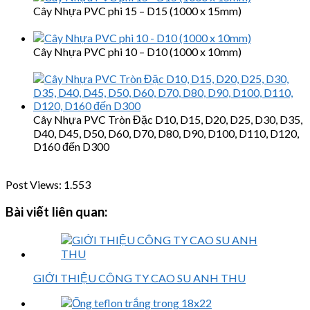
Cây Nhựa PVC phi 15 – D15 (1000 x 15mm)
Cây Nhựa PVC phi 10 – D10 (1000 x 10mm)
Cây Nhựa PVC Tròn Đặc D10, D15, D20, D25, D30, D35,
D40, D45, D50, D60, D70, D80, D90, D100, D110, D120,
D160 đến D300
Post Views:
1.553
Bài viết liên quan:
GIỚI THIỆU CÔNG TY CAO SU ANH THU