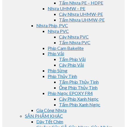
Tấm Nhựa PE – HDPE
Nhựa UHMW – PE
Cây Nhựa UHMW-PE
Tấm Nhựa UHMW-PE
Nhựa Phíp, PVC
Nhựa PVC
Cây Nhựa PVC
Tấm Nhựa PVC
Phíp Cam Bakelite
Phip Vải
Tấm Phíp Vải
Cây Phíp Vải
Phíp Sừng
Phíp Thủy Tinh
Tấm Phíp Thủy Tinh
Ống Phíp Thủy Tinh
Phíp Ngọc EPOXY FR4
Cây Phíp Xanh Ngọc
Tấm Phíp Xanh Ngọc
Gia Công Nhựa
SẢN PHẨM KHÁC
Dây Tết Chèn