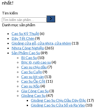
nhất!
Tìm kiếm
Danh mục sản phẩm
Cao Su Kỹ Thuật
(6)
Dây Tết Chèn
(9)
Gioăng cửa gỗ, cửa nhựa, cửa nhôm
(13)
Nhựa Công Nghiệp
(265)
Sản Phẩm Cao Su
(89)
Bi Cao Su
(10)
Bọc lô, rulô cao su
(4)
Cao su chịu dầu
(7)
Cao Su Cuộn
(9)
Cao su lót sàn
(13)
Cao Su Ốp Cột
(11)
Cao su Xốp
(4)
Gia Công Cao Su
(3)
Gioăng Cao Su
(47)
Gioăng Cao Su Chịu Dầu Dây Đặc
(17)
Gioăng Cao Su Cửa Sổ và Ra Vào
(10)