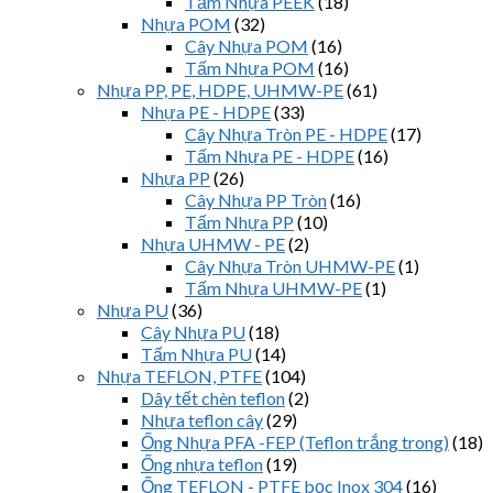
Tấm Nhựa PEEK
(18)
Nhựa POM
(32)
Cây Nhựa POM
(16)
Tấm Nhựa POM
(16)
Nhựa PP, PE, HDPE, UHMW-PE
(61)
Nhựa PE - HDPE
(33)
Cây Nhựa Tròn PE - HDPE
(17)
Tấm Nhựa PE - HDPE
(16)
Nhựa PP
(26)
Cây Nhựa PP Tròn
(16)
Tấm Nhựa PP
(10)
Nhựa UHMW - PE
(2)
Cây Nhựa Tròn UHMW-PE
(1)
Tấm Nhựa UHMW-PE
(1)
Nhựa PU
(36)
Cây Nhựa PU
(18)
Tấm Nhựa PU
(14)
Nhựa TEFLON, PTFE
(104)
Dây tết chèn teflon
(2)
Nhựa teflon cây
(29)
Ống Nhựa PFA -FEP (Teflon trắng trong)
(18)
Ống nhựa teflon
(19)
Ống TEFLON - PTFE bọc Inox 304
(16)