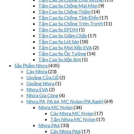
Tấm Cao Su Chống Mài Mòn
(9)
Tấm Cao Su Chống Thấm
(14)
Tấm Cao Su Chống Tĩnh ĐIện
(17)
Tấm Cao Su Chống Trơn Trượt
(11)
Tấm Cao Su EPDM
(1)
Tấm Cao Su Giảm Chấn
(17)
Tấm Cao Su Lót Sàn
(18)
Tấm Cao Su Mút Xốp EVA
(2)
Tấm Cao Su Ốp Tường
(14)
Tấm Cao Su Xốp Bọt
(1)
Sản Phẩm Nhựa
(435)
Cây Nhựa
(23)
Gioăng Cửa Gỗ
(2)
Gioăng Nhựa
(1)
Nhựa EVA
(2)
Nhựa Gia Công
(4)
Nhựa PA, PA 66, MC Nylon (PA Xanh)
(69)
Nhựa MC Nylon
(34)
Cây Nhựa MC Nylon
(17)
Tấm Nhựa MC Nylon
(17)
Nhựa PA6
(33)
Cây Nhựa PA6
(17)