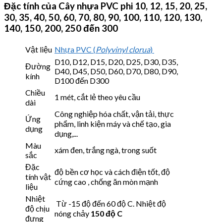
Đặc tính của Cây nhựa PVC phi 10, 12, 15, 20, 25,
30, 35, 40, 50, 60, 70, 80, 90, 100, 110, 120, 130,
140, 150, 200, 250 đến 300
Vật liệu
Nhựa PVC (
Polyvinyl clorua
)
D10, D12, D15, D20, D25, D30, D35,
Đường
D40, D45, D50, D60, D70, D80, D90,
kính
D100 đến D300
Chiều
1 mét, cắt lẻ theo yêu cầu
dài
Công nghiệp hóa chất, vận tải
, thực
Ứng
phẩm, linh kiện máy và chế tạo, gia
dụng
dụng,..
.
Màu
xám đen, trắng ngà, trong suốt
sắc
Đặc
độ bền cơ học và cách điện tốt, độ
tính vật
cứng cao , chống ăn mòn mạnh
liệu
Nhiệt
Từ -15 độ đến 60 độ C. Nhiệt độ
độ chịu
nóng chảy
150 độ C
đựng