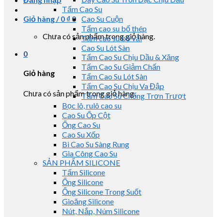
Tấm Cao Su
Giỏ hàng /
0
₫
0
Cao Su Cuộn
Tấm cao su bố thép
Chưa có sản phẩm trong giỏ hàng.
Tấm cao su bố vải
Cao Su Lót Sàn
0
Tấm Cao Su Chịu Dầu & Xăng
Tấm Cao Su Giảm Chấn
Giỏ hàng
Tấm Cao Su Lót Sàn
Tấm Cao Su Chịu Va Đập
Chưa có sản phẩm trong giỏ hàng.
Tấm Cao Su Chống Trơn Trượt
Bọc lô, rulô cao su
Cao Su Ốp Cột
Ống Cao Su
Cao Su Xốp
Bi Cao Su Sàng Rung
Gia Công Cao Su
SẢN PHẨM SILICONE
Tấm Silicone
Ống Silicone
Ống Silicone Trong Suốt
Gioăng Silicone
Nút, Nắp, Núm Silicone