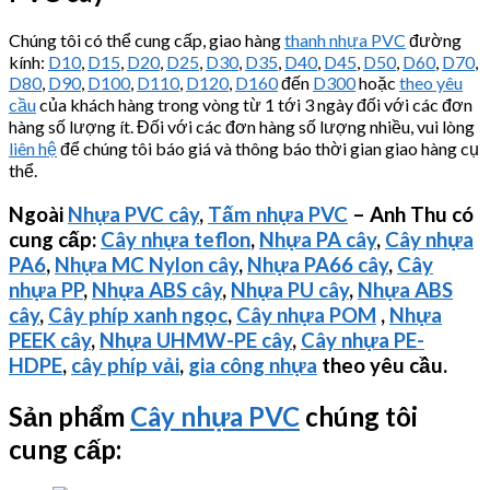
Chúng tôi có thể cung cấp, giao hàng
thanh nhựa PVC
đường
kính:
D10
,
D15
,
D20
,
D25
,
D30
,
D35
,
D40
,
D45
,
D50
,
D60
,
D70
,
D80
,
D90
,
D100
,
D110
,
D120
,
D160
đến
D300
hoặc
theo yêu
cầu
của khách hàng trong vòng từ 1 tới 3 ngày đối với các đơn
hàng số lượng ít. Đối với các đơn hàng số lượng nhiều, vui lòng
liên hệ
để chúng tôi báo giá và thông báo thời gian giao hàng cụ
thể.
Ngoài
Nhựa PVC cây
,
Tấm nhựa PVC
– Anh Thu có
cung cấp:
Cây nhựa teflon
,
Nhựa PA cây
,
Cây nhựa
PA6
,
Nhựa MC Nylon cây
,
Nhựa PA66 cây
,
Cây
nhựa PP
,
Nhựa ABS cây
,
Nhựa PU cây
,
Nhựa ABS
cây
,
Cây phíp xanh ngọc
,
Cây nhựa POM
,
Nhựa
PEEK cây
,
Nhựa
UHMW-PE
cây
,
Cây nhựa PE-
HDPE
,
cây phíp vải
,
gia công nhựa
theo yêu cầu.
Sản phẩm
Cây nhựa PVC
chúng tôi
cung cấp: