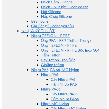
Phích Cắm Silicone
Phích – Nút bịt Silicon có ren
Nút Silicone
Nắp Chụp Silicone
Bi Silicone
Gia Công Silicone yêu cầu
NHỰA KỸ THUẬT
Nhựa TEFLON – PTFE
Ống PFA – FEP (Teflon Trong)
Ống TEFLON – PTFE
Ống TEFLON – PTFE Bọc Inox 304
Tấm Teflon
Cây Teflon Tròn Đặc
Gioăng teflon
Nhựa PA6, PA 66, MC Nylon
Nhựa PA6
Cây Nhựa PA6
Tấm Nhựa PA6
Nhựa PA66
Cây Nhựa PA66
Tấm Nhựa PA66
Nhựa MC Nylon
Cây Nhựa MC Nylon