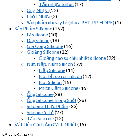
Tấm nhựa teflon
(17)
Ống Nhựa
(22)
Phớt Nhựa
(2)
Sản phẩm nhựa y tế (nhựa PET, PP, HDPE)
(1)
Sản Phẩm Silicone
(157)
Bi silicone
(10)
Dây silicon
(18)
Gia Công Silicone
(16)
Gioăng Silicone
(22)
Gioăng cao su chịu nhiệt silicone
(22)
Nút, Nắp, Núm Silicon
(59)
Nắp Silicone
(11)
Nút bịt có ren silicon
(17)
Nút Silicon
(15)
Phích Cắm Silicone
(16)
Ống Silicone
(28)
Ống Silicone Trong Suốt
(26)
Silicone Thực Phẩm
(33)
Silicone Y Tế
(27)
Tấm Silicone
(12)
Vật Liệu Cách Âm Cách Nhiệt
(15)
Sản phẩm HOT