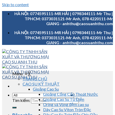
Skip to content
HÀ NỘI: 0774595111-MR HẢI | 0798344111-Mr Thu |
TPHCM: 0373031121-Mr Anh, 078 4220111-Mr
GIANG - anhthu@caosuanhthu.com
HÀ NỘI: 0774595111-MR HẢI | 0798344111-Mr Thu |
TPHCM: 0373031121-Mr Anh, 078 4220111-Mr
GIANG - anhthu@caosuanhthu.com
Menu
≡
╳
TRANG CHỦ
CAO SU KỸ THUẬT
Gioăng Cao Su
Gioăng Cống Cấp Thoát Nước
Gioăng Cao Su Tủ Điện
Tìm kiếm:
Oring và Vòng đệm cao su
Dây Cao Su Viton Tròn Đặc
Dây Cao Su Tròn Đặc Chịu Dầu
Đăng nhập