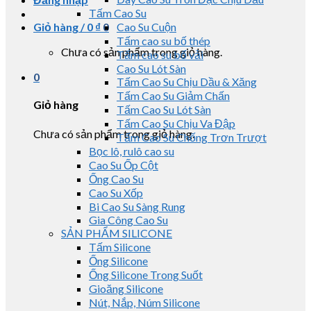
Tấm Cao Su
Giỏ hàng /
0
₫
0
Cao Su Cuộn
Tấm cao su bố thép
Chưa có sản phẩm trong giỏ hàng.
Tấm cao su bố vải
Cao Su Lót Sàn
0
Tấm Cao Su Chịu Dầu & Xăng
Tấm Cao Su Giảm Chấn
Giỏ hàng
Tấm Cao Su Lót Sàn
Tấm Cao Su Chịu Va Đập
Chưa có sản phẩm trong giỏ hàng.
Tấm Cao Su Chống Trơn Trượt
Bọc lô, rulô cao su
Cao Su Ốp Cột
Ống Cao Su
Cao Su Xốp
Bi Cao Su Sàng Rung
Gia Công Cao Su
SẢN PHẨM SILICONE
Tấm Silicone
Ống Silicone
Ống Silicone Trong Suốt
Gioăng Silicone
Nút, Nắp, Núm Silicone