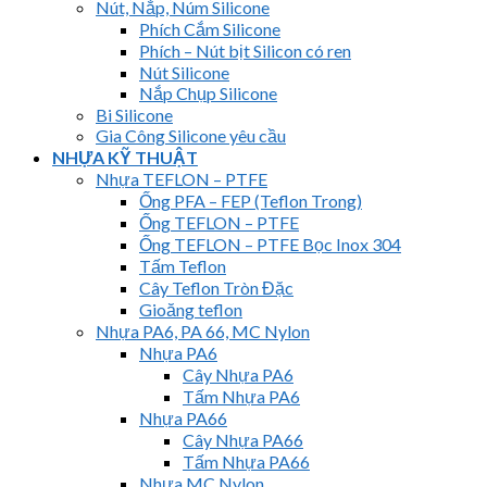
Nút, Nắp, Núm Silicone
Phích Cắm Silicone
Phích – Nút bịt Silicon có ren
Nút Silicone
Nắp Chụp Silicone
Bi Silicone
Gia Công Silicone yêu cầu
NHỰA KỸ THUẬT
Nhựa TEFLON – PTFE
Ống PFA – FEP (Teflon Trong)
Ống TEFLON – PTFE
Ống TEFLON – PTFE Bọc Inox 304
Tấm Teflon
Cây Teflon Tròn Đặc
Gioăng teflon
Nhựa PA6, PA 66, MC Nylon
Nhựa PA6
Cây Nhựa PA6
Tấm Nhựa PA6
Nhựa PA66
Cây Nhựa PA66
Tấm Nhựa PA66
Nhựa MC Nylon