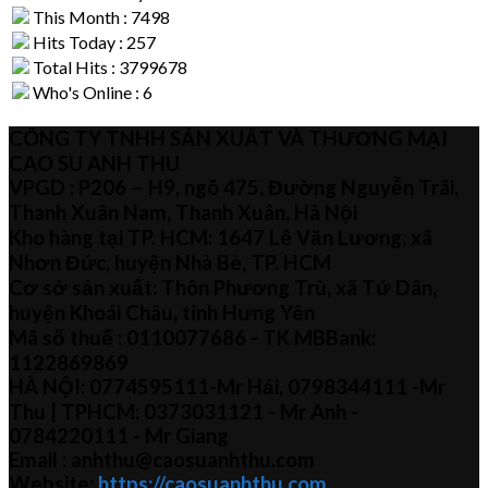
This Month : 7498
Hits Today : 257
Total Hits : 3799678
Who's Online : 6
CÔNG TY TNHH SẢN XUẤT VÀ THƯƠNG MẠI
CAO SU ANH THU
VPGD : P206 – H9, ngõ 475, Đường Nguyễn Trãi,
Thanh Xuân Nam, Thanh Xuân, Hà Nội
Kho hàng tại TP. HCM: 1647 Lê Văn Lương, xã
Nhơn Đức, huyện Nhà Bè, TP. HCM
Cơ sở sản xuất: Thôn Phương Trù, xã Tứ Dân,
huyện Khoái Châu, tỉnh Hưng Yên
Mã số thuế :
0110077686
- TK MBBank:
1122869869
HÀ NỘI:
0774595111
-Mr Hải
,
0798344111 -Mr
Thu
| TPHCM:
0373031121
- Mr Anh -
0784220111 - Mr
Giang
Email : anhthu@caosuanhthu.com
Website:
https://caosuanhthu.com
,