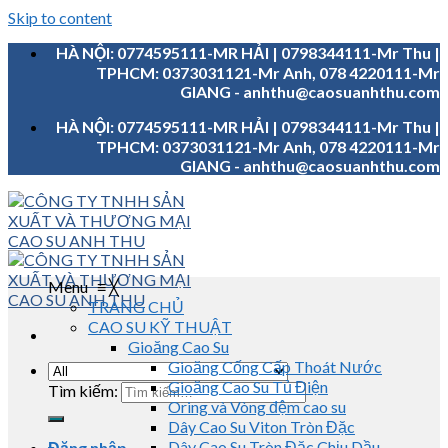
Skip to content
HÀ NỘI: 0774595111-MR HẢI | 0798344111-Mr Thu |
TPHCM: 0373031121-Mr Anh, 078 4220111-Mr
GIANG - anhthu@caosuanhthu.com
HÀ NỘI: 0774595111-MR HẢI | 0798344111-Mr Thu |
TPHCM: 0373031121-Mr Anh, 078 4220111-Mr
GIANG - anhthu@caosuanhthu.com
Menu
≡
╳
TRANG CHỦ
CAO SU KỸ THUẬT
Gioăng Cao Su
Gioăng Cống Cấp Thoát Nước
Gioăng Cao Su Tủ Điện
Tìm kiếm:
Oring và Vòng đệm cao su
Dây Cao Su Viton Tròn Đặc
Dây Cao Su Tròn Đặc Chịu Dầu
Đăng nhập