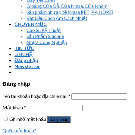
Gioăng Cửa Gỗ, Cửa Nhựa, Cửa Nhôm
Sản phẩm nhựa y tế (nhựa PET, PP, HDPE)
Vât Liệu Cách Âm Cách Nhiệt
CHUYÊN MỤC
Cao Su Kỹ Thuật
Sản Phẩm Silicone
Nhựa Công Nghiệp
TIN TỨC
LIÊN HỆ
Đăng nhập
Newsletter
Đăng nhập
Tên tài khoản hoặc địa chỉ email
*
Mật khẩu
*
Ghi nhớ mật khẩu
Đăng nhập
Quên mật khẩu?