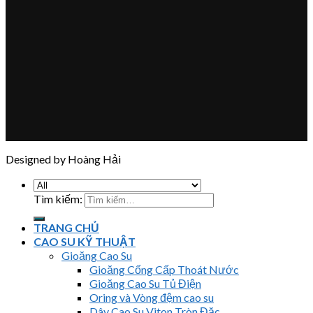
Designed by Hoàng Hải
Tìm kiếm:
TRANG CHỦ
CAO SU KỸ THUẬT
Gioăng Cao Su
Gioăng Cống Cấp Thoát Nước
Gioăng Cao Su Tủ Điện
Oring và Vòng đệm cao su
Dây Cao Su Viton Tròn Đặc