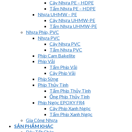
Cây Nhựa PE – HDPE
Tấm Nhựa PE – HDPE
Nhựa UHMW – PE
Cây Nhựa UHMW-PE
Tấm Nhựa UHMW-PE
Nhựa Phíp, PVC
Nhựa PVC
Cây Nhựa PVC
Tấm Nhựa PVC
Phíp Cam Bakelite
Phip Vải
Tấm Phíp Vải
Cây Phíp Vải
Phíp Sừng
Phíp Thủy Tinh
Tấm Phíp Thủy Tinh
Ống Phíp Thủy Tinh
Phíp Ngọc EPOXY FR4
Cây Phíp Xanh Ngọc
Tấm Phíp Xanh Ngọc
Gia Công Nhựa
SẢN PHẨM KHÁC
Dây Tết Chèn