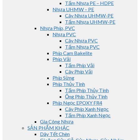
Tấm Nhựa PE – HDPE
Nhựa UHMW – PE
Cây Nhựa UHMW-PE
Tấm Nhựa UHMW-PE
Nhựa Phíp, PVC
Nhựa PVC
Cây Nhựa PVC
Tấm Nhựa PVC
Phíp Cam Bakelite
Phip Vải
Tấm Phíp Vải
Cây Phíp Vải
Phíp Sừng
Phíp Thủy Tinh
Tấm Phíp Thủy Tinh
Ống Phíp Thủy Tinh
Phíp Ngọc EPOXY FR4
Cây Phíp Xanh Ngọc
Tấm Phíp Xanh Ngọc
Gia Công Nhựa
SẢN PHẨM KHÁC
Dây Tết Chèn