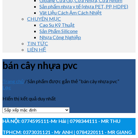
Gioăng Cửa Gỗ, Cửa Nhựa, Cửa Nhôm
Sản phẩm nhựa y tế (nhựa PET, PP, HDPE)
Vât Liệu Cách Âm Cách Nhiệt
CHUYÊN MỤC
Cao Su Kỹ Thuật
Sản Phẩm Silicone
Nhựa Công Nghiệp
TIN TỨC
LIÊN HỆ
bán cây nhựa pvc
Trang chủ
/
Sản phẩm được gắn thẻ “bán cây nhựa pvc”
Lọc
Hiển thị kết quả duy nhất
HÀ NỘI:
0774595111
-Mr Hải
|
0798344111 - MR THU
TPHCM:
0373031121
- Mr ANH
|
0784220111 - MR GIANG