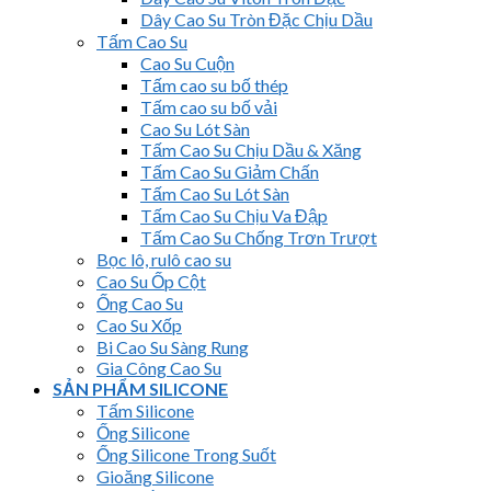
Dây Cao Su Tròn Đặc Chịu Dầu
Tấm Cao Su
Cao Su Cuộn
Tấm cao su bố thép
Tấm cao su bố vải
Cao Su Lót Sàn
Tấm Cao Su Chịu Dầu & Xăng
Tấm Cao Su Giảm Chấn
Tấm Cao Su Lót Sàn
Tấm Cao Su Chịu Va Đập
Tấm Cao Su Chống Trơn Trượt
Bọc lô, rulô cao su
Cao Su Ốp Cột
Ống Cao Su
Cao Su Xốp
Bi Cao Su Sàng Rung
Gia Công Cao Su
SẢN PHẨM SILICONE
Tấm Silicone
Ống Silicone
Ống Silicone Trong Suốt
Gioăng Silicone