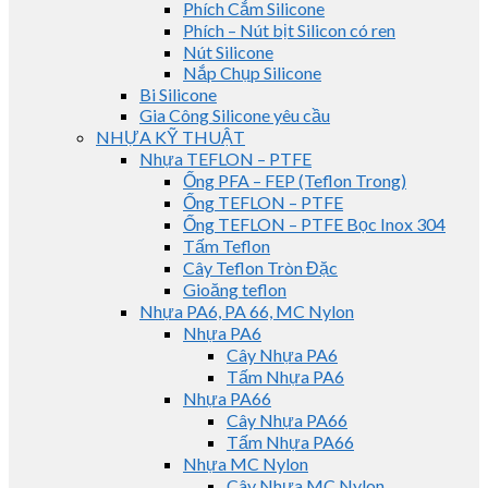
Phích Cắm Silicone
Phích – Nút bịt Silicon có ren
Nút Silicone
Nắp Chụp Silicone
Bi Silicone
Gia Công Silicone yêu cầu
NHỰA KỸ THUẬT
Nhựa TEFLON – PTFE
Ống PFA – FEP (Teflon Trong)
Ống TEFLON – PTFE
Ống TEFLON – PTFE Bọc Inox 304
Tấm Teflon
Cây Teflon Tròn Đặc
Gioăng teflon
Nhựa PA6, PA 66, MC Nylon
Nhựa PA6
Cây Nhựa PA6
Tấm Nhựa PA6
Nhựa PA66
Cây Nhựa PA66
Tấm Nhựa PA66
Nhựa MC Nylon
Cây Nhựa MC Nylon