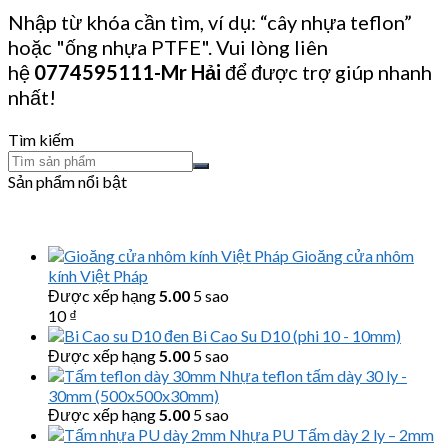
Nhập từ khóa cần tìm, ví dụ: “cây nhựa teflon”
hoặc "ống nhựa PTFE". Vui lòng liên
hệ
0774595111
-Mr Hải
để được trợ giúp nhanh
nhất!
Tìm kiếm
Sản phẩm nổi bật
Gioăng cửa nhôm
kính Việt Pháp
Được xếp hạng
5.00
5 sao
10
₫
Bi Cao Su D10 (phi 10 - 10mm)
Được xếp hạng
5.00
5 sao
Nhựa teflon tấm dày 30 ly -
30mm (500x500x30mm)
Được xếp hạng
5.00
5 sao
Nhựa PU Tấm dày 2 ly – 2mm