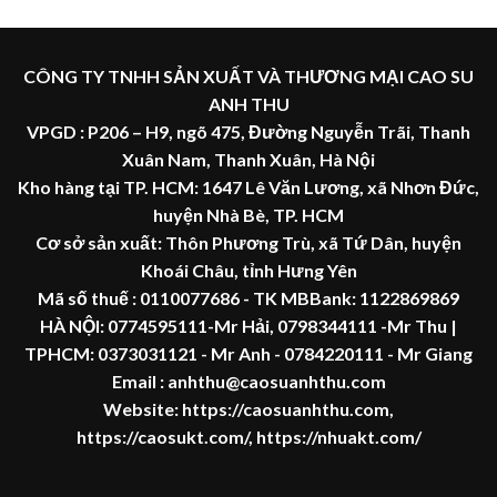
CÔNG TY TNHH SẢN XUẤT VÀ THƯƠNG MẠI CAO SU
ANH THU
VPGD : P206 – H9, ngõ 475, Đường Nguyễn Trãi, Thanh
Xuân Nam, Thanh Xuân, Hà Nội
Kho hàng tại TP. HCM: 1647 Lê Văn Lương, xã Nhơn Đức,
huyện Nhà Bè, TP. HCM
Cơ sở sản xuất: Thôn Phương Trù, xã Tứ Dân, huyện
Khoái Châu, tỉnh Hưng Yên
Mã số thuế :
0110077686
- TK MBBank: 1122869869
HÀ NỘI:
0774595111
-Mr Hải
,
0798344111 -Mr Thu
|
TPHCM:
0373031121
- Mr Anh -
0784220111 - Mr
Giang
Email : anhthu@caosuanhthu.com
Website:
https://caosuanhthu.com
,
https://caosukt.com/
,
https://nhuakt.com/