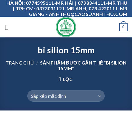
HÀ NỘI: 0774595111-MR HẢI | 0798344111-MR THU
Skip
| TPHCM: 0373031121-MR ANH, 078 4220111-MR
to
GIANG - ANHTHU@CAOSUANHTHU.COM
content
0
bi silion 15mm
TRANG CHỦ
/
SẢN PHẨM ĐƯỢC GẮN THẺ “BI SILION
15MM”
LỌC