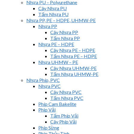
Nhựa PU – Polyurethane
Cây Nhựa PU
Tấm Nhựa PU
Nhựa PP, PE – HDPE, UHMW-PE
Nhựa PP
Cây Nhựa PP
Tấm Nhựa PP
Nhựa PE – HDPE
Cây Nhựa PE – HDPE
Tấm Nhựa PE – HDPE
Nhựa UHMW – PE
Cây Nhựa UHMW-PE
Tấm Nhựa UHMW-PE
Nhựa Phíp, PVC
Nhựa PVC
Cây Nhựa PVC
Tấm Nhựa PVC
Phíp Cam Bakelite
Phip Vải
Tấm Phíp Vải
Cây Phíp Vải
Phíp Sừng
Phíp Thủy Tinh