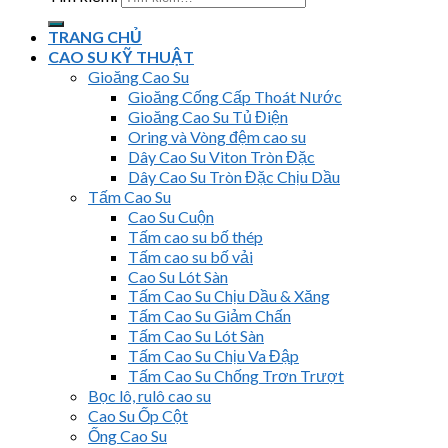
TRANG CHỦ
CAO SU KỸ THUẬT
Gioăng Cao Su
Gioăng Cống Cấp Thoát Nước
Gioăng Cao Su Tủ Điện
Oring và Vòng đệm cao su
Dây Cao Su Viton Tròn Đặc
Dây Cao Su Tròn Đặc Chịu Dầu
Tấm Cao Su
Cao Su Cuộn
Tấm cao su bố thép
Tấm cao su bố vải
Cao Su Lót Sàn
Tấm Cao Su Chịu Dầu & Xăng
Tấm Cao Su Giảm Chấn
Tấm Cao Su Lót Sàn
Tấm Cao Su Chịu Va Đập
Tấm Cao Su Chống Trơn Trượt
Bọc lô, rulô cao su
Cao Su Ốp Cột
Ống Cao Su