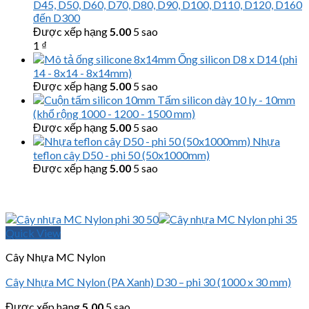
D45, D50, D60, D70, D80, D90, D100, D110, D120, D160
đến D300
Được xếp hạng
5.00
5 sao
1
₫
Ống silicon D8 x D14 (phi
14 - 8x14 - 8x14mm)
Được xếp hạng
5.00
5 sao
Tấm silicon dày 10 ly - 10mm
(khổ rộng 1000 - 1200 - 1500 mm)
Được xếp hạng
5.00
5 sao
Nhựa
teflon cây D50 - phi 50 (50x1000mm)
Được xếp hạng
5.00
5 sao
Quick View
Cây Nhựa MC Nylon
Cây Nhựa MC Nylon (PA Xanh) D30 – phi 30 (1000 x 30 mm)
Được xếp hạng
5.00
5 sao