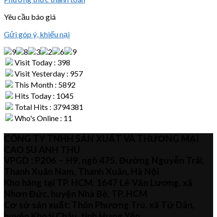
Yêu cầu báo giá
Gửi góp ý, khiếu nại
Visit Today : 398
Visit Yesterday : 957
This Month : 5892
Hits Today : 1045
Total Hits : 3794381
Who's Online : 11
CÔNG TY TNHH SẢN XUẤT VÀ THƯƠNG MẠI
CAO SU ANH THU
VPGD : P206 – H9, ngõ 475, Đường Nguyễn Trãi,
Thanh Xuân Nam, Thanh Xuân, Hà Nội
Kho hàng tại TP. HCM: 1647 Lê Văn Lương, xã
Nhơn Đức, huyện Nhà Bè, TP. HCM
Cơ sở sản xuất: Thôn Phương Trù, xã Tứ Dân,
huyện Khoái Châu, tỉnh Hưng Yên