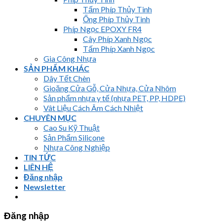
Tấm Phíp Thủy Tinh
Ống Phíp Thủy Tinh
Phíp Ngọc EPOXY FR4
Cây Phíp Xanh Ngọc
Tấm Phíp Xanh Ngọc
Gia Công Nhựa
SẢN PHẨM KHÁC
Dây Tết Chèn
Gioăng Cửa Gỗ, Cửa Nhựa, Cửa Nhôm
Sản phẩm nhựa y tế (nhựa PET, PP, HDPE)
Vât Liệu Cách Âm Cách Nhiệt
CHUYÊN MỤC
Cao Su Kỹ Thuật
Sản Phẩm Silicone
Nhựa Công Nghiệp
TIN TỨC
LIÊN HỆ
Đăng nhập
Newsletter
Đăng nhập