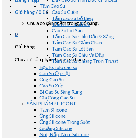
Tấm Cao Su
Giỏ hàng /
0
₫
0
Cao Su Cuộn
Tấm cao su bố thép
Chưa có sản phẩm trong giỏ hàng.
Tấm cao su bố vải
Cao Su Lót Sàn
0
Tấm Cao Su Chịu Dầu & Xăng
Tấm Cao Su Giảm Chấn
Giỏ hàng
Tấm Cao Su Lót Sàn
Tấm Cao Su Chịu Va Đập
Chưa có sản phẩm trong giỏ hàng.
Tấm Cao Su Chống Trơn Trượt
Bọc lô, rulô cao su
Cao Su Ốp Cột
Ống Cao Su
Cao Su Xốp
Bi Cao Su Sàng Rung
Gia Công Cao Su
SẢN PHẨM SILICONE
Tấm Silicone
Ống Silicone
Ống Silicone Trong Suốt
Gioăng Silicone
Nút, Nắp, Núm Silicone