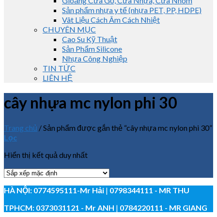
Gioăng Cửa Gỗ, Cửa Nhựa, Cửa Nhôm
Sản phẩm nhựa y tế (nhựa PET, PP, HDPE)
Vât Liệu Cách Âm Cách Nhiệt
CHUYÊN MỤC
Cao Su Kỹ Thuật
Sản Phẩm Silicone
Nhựa Công Nghiệp
TIN TỨC
LIÊN HỆ
cây nhựa mc nylon phi 30
Trang chủ
/
Sản phẩm được gắn thẻ “cây nhựa mc nylon phi 30”
Lọc
Hiển thị kết quả duy nhất
HÀ NỘI:
0774595111
-Mr Hải
|
0798344111 - MR THU
TPHCM:
0373031121
- Mr ANH
|
0784220111 - MR GIANG