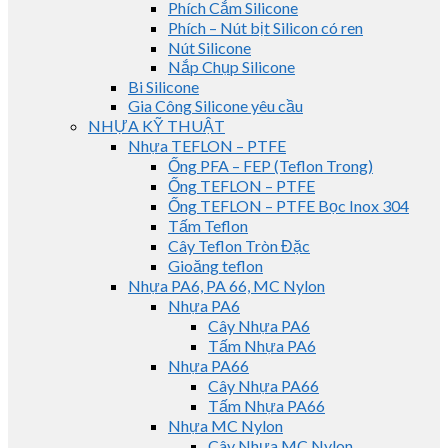
Phích Cắm Silicone
Phích – Nút bịt Silicon có ren
Nút Silicone
Nắp Chụp Silicone
Bi Silicone
Gia Công Silicone yêu cầu
NHỰA KỸ THUẬT
Nhựa TEFLON – PTFE
Ống PFA – FEP (Teflon Trong)
Ống TEFLON – PTFE
Ống TEFLON – PTFE Bọc Inox 304
Tấm Teflon
Cây Teflon Tròn Đặc
Gioăng teflon
Nhựa PA6, PA 66, MC Nylon
Nhựa PA6
Cây Nhựa PA6
Tấm Nhựa PA6
Nhựa PA66
Cây Nhựa PA66
Tấm Nhựa PA66
Nhựa MC Nylon
Cây Nhựa MC Nylon