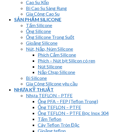
Cao Su Xốp
Bi Cao Su Sàng Rung
Gia Công Cao Su
SẢN PHẨM SILICONE
Tấm Silicone
Ống Silicone
Ống Silicone Trong Suốt
Gioăng Silicone
Nút, Nắp, Núm Silicone
Phích Cắm Silicone
Phích – Nút bịt Silicon có ren
Nút Silicone
Nắp Chụp Silicone
Bi Silicone
Gia Công Silicone yêu cầu
NHỰA KỸ THUẬT
Nhựa TEFLON – PTFE
Ống PFA – FEP (Teflon Trong)
Ống TEFLON – PTFE
Ống TEFLON – PTFE Bọc Inox 304
Tấm Teflon
Cây Teflon Tròn Đặc
Gioăng teflon