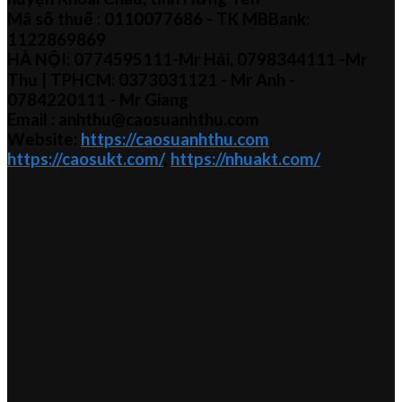
Mã số thuế :
0110077686
- TK MBBank:
1122869869
HÀ NỘI:
0774595111
-Mr Hải
,
0798344111 -Mr
Thu
| TPHCM:
0373031121
- Mr Anh -
0784220111 - Mr
Giang
Email : anhthu@caosuanhthu.com
Website:
https://caosuanhthu.com
,
https://caosukt.com/
,
https://nhuakt.com/