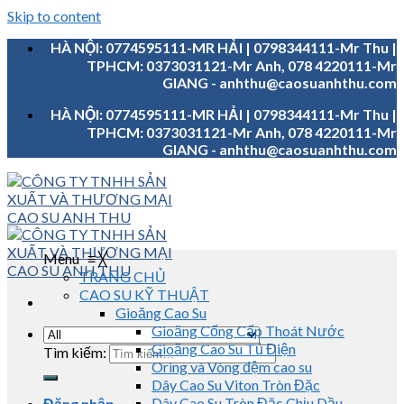
Skip to content
HÀ NỘI: 0774595111-MR HẢI | 0798344111-Mr Thu |
TPHCM: 0373031121-Mr Anh, 078 4220111-Mr
GIANG - anhthu@caosuanhthu.com
HÀ NỘI: 0774595111-MR HẢI | 0798344111-Mr Thu |
TPHCM: 0373031121-Mr Anh, 078 4220111-Mr
GIANG - anhthu@caosuanhthu.com
Menu
≡
╳
TRANG CHỦ
CAO SU KỸ THUẬT
Gioăng Cao Su
Gioăng Cống Cấp Thoát Nước
Gioăng Cao Su Tủ Điện
Tìm kiếm:
Oring và Vòng đệm cao su
Dây Cao Su Viton Tròn Đặc
Dây Cao Su Tròn Đặc Chịu Dầu
Đăng nhập