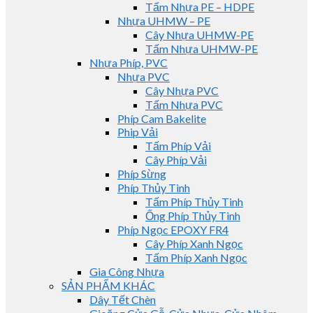
Tấm Nhựa PE – HDPE
Nhựa UHMW – PE
Cây Nhựa UHMW-PE
Tấm Nhựa UHMW-PE
Nhựa Phíp, PVC
Nhựa PVC
Cây Nhựa PVC
Tấm Nhựa PVC
Phíp Cam Bakelite
Phip Vải
Tấm Phíp Vải
Cây Phíp Vải
Phíp Sừng
Phíp Thủy Tinh
Tấm Phíp Thủy Tinh
Ống Phíp Thủy Tinh
Phíp Ngọc EPOXY FR4
Cây Phíp Xanh Ngọc
Tấm Phíp Xanh Ngọc
Gia Công Nhựa
SẢN PHẨM KHÁC
Dây Tết Chèn