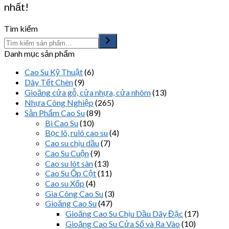
nhất!
Tìm kiếm
Danh mục sản phẩm
Cao Su Kỹ Thuật
(6)
Dây Tết Chèn
(9)
Gioăng cửa gỗ, cửa nhựa, cửa nhôm
(13)
Nhựa Công Nghiệp
(265)
Sản Phẩm Cao Su
(89)
Bi Cao Su
(10)
Bọc lô, rulô cao su
(4)
Cao su chịu dầu
(7)
Cao Su Cuộn
(9)
Cao su lót sàn
(13)
Cao Su Ốp Cột
(11)
Cao su Xốp
(4)
Gia Công Cao Su
(3)
Gioăng Cao Su
(47)
Gioăng Cao Su Chịu Dầu Dây Đặc
(17)
Gioăng Cao Su Cửa Sổ và Ra Vào
(10)