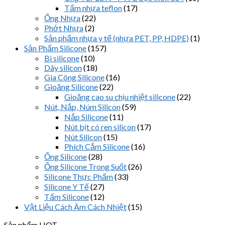
Tấm nhựa teflon
(17)
Ống Nhựa
(22)
Phớt Nhựa
(2)
Sản phẩm nhựa y tế (nhựa PET, PP, HDPE)
(1)
Sản Phẩm Silicone
(157)
Bi silicone
(10)
Dây silicon
(18)
Gia Công Silicone
(16)
Gioăng Silicone
(22)
Gioăng cao su chịu nhiệt silicone
(22)
Nút, Nắp, Núm Silicon
(59)
Nắp Silicone
(11)
Nút bịt có ren silicon
(17)
Nút Silicon
(15)
Phích Cắm Silicone
(16)
Ống Silicone
(28)
Ống Silicone Trong Suốt
(26)
Silicone Thực Phẩm
(33)
Silicone Y Tế
(27)
Tấm Silicone
(12)
Vật Liệu Cách Âm Cách Nhiệt
(15)
Sản phẩm HOT