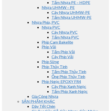
Tấm Nhựa PE – HDPE
Nhựa UHMW – PE
Cây Nhựa UHMW-PE
Tấm Nhựa UHMW-PE
Nhựa Phíp, PVC
Nhựa PVC
Cây Nhựa PVC
Tấm Nhựa PVC
Phíp Cam Bakelite
Phip Vải
Tấm Phíp Vải
Cây Phíp Vải
Phíp Sừng
Phíp Thủy Tinh
Tấm Phíp Thủy Tinh
Ống Phíp Thủy Tinh
Phíp Ngọc EPOXY FR4
Cây Phíp Xanh Ngọc
Tấm Phíp Xanh Ngọc
Gia Công Nhựa
SẢN PHẨM KHÁC
Dây Tết Chèn