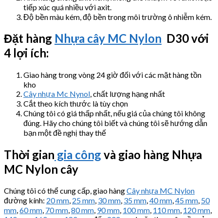
tiếp xúc quá nhiều với axit.
Độ bền màu kém, độ bền trong môi trường ô nhiễm kém.
Đặt hàng
Nhựa cây MC Nylon
D30 với
4 lợi ích:
Giao hàng trong vòng 24 giờ đối với các mặt hàng tồn
kho
Cây nhựa Mc Nynol
, chất lượng hạng nhất
Cắt theo kích thước là tùy chọn
Chúng tôi có giá thấp nhất, nếu giá của chúng tôi không
đúng. Hãy cho chúng tôi biết và chúng tôi sẽ hướng dẫn
bạn một đề nghị thay thế
Thời gian
gia công
và giao hàng Nhựa
MC Nylon cây
Chúng tôi có thể cung cấp, giao hàng
Cây nhựa MC Nylon
đường kính:
20 mm
,
25 mm
,
30 mm
,
35 mm
,
40 mm
,
45 mm
,
50
mm
,
60 mm
,
70 mm
,
80 mm
,
90 mm
,
100 mm
,
110 mm
,
120 mm
,