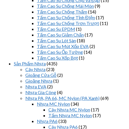
Tấm Cao Su Chống Chịu Va Đập
(15)
Tấm Cao Su Chống Mài Mòn
(9)
Tấm Cao Su Chống Thấm
(14)
Tấm Cao Su Chống Tĩnh ĐIện
(17)
Tấm Cao Su Chống Trơn Trượt
(11)
Tấm Cao Su EPDM
(1)
Tấm Cao Su Giảm Chấn
(17)
Tấm Cao Su Lót Sàn
(18)
Tấm Cao Su Mút Xốp EVA
(2)
Tấm Cao Su Ốp Tường
(14)
Tấm Cao Su Xốp Bọt
(1)
Sản Phẩm Nhựa
(435)
Cây Nhựa
(23)
Gioăng Cửa Gỗ
(2)
Gioăng Nhựa
(1)
Nhựa EVA
(2)
Nhựa Gia Công
(4)
Nhựa PA, PA 66, MC Nylon (PA Xanh)
(69)
Nhựa MC Nylon
(34)
Cây Nhựa MC Nylon
(17)
Tấm Nhựa MC Nylon
(17)
Nhựa PA6
(33)
Cây Nhựa PA6
(17)