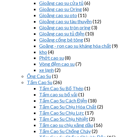
Gioăng cao su cửa tủ
(6)
Gioăng cao su Oring
(6)
Gioăng cao su oto
(11)
Gioăng cao su tàu thuyền
(12)
Gioăng cao su tròn oring
(3)
Gioăng cao su tủ điện
(10)
Gioăng cống bê tông
(5)
Goăng - ron cao su kháng hóa chất
(9)
kho
(4)
Phớt cao su
(8)
Vòng đệm cao su
(7)
xe lạnh
(2)
Ống Cao Su
(1)
Tấm Cao Su
(26)
Tấm Cao Su Bố Thép
(1)
Tấm cao su bố vải
(1)
Tấm Cao Su Cách Điện
(18)
Tấm Cao Su Chịu Hóa Chất
(2)
Tấm Cao Su Chịu Lực
(17)
Tấm Cao Su Chịu Nhiệt
(2)
Tấm cao su chịu xăng dầu
(16)
Tấm Cao Su Chống Cháy
(2)