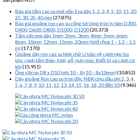
Báo giá tấm cao su mút xốp Eva dày 1, 2, 3, 4, 5, 10, 15, 20,
25, 30, 35, 40 mm
(27.875)
Báo giá gioăng ron cao su cống bê tông tròn ly tâm D300,
D400, D600, D800, D1000, D1200
(20.373)
Tấm silicone dày 1mm, 2mm, 3mm, 4mm, 5mm, 6mm,
8mm, 10mm, 12mm, 15mm, 20mm (khổ rộng 1 – 1.2 – 1.5
m)
(17.170)
Gioăng dây ron cao su hình chữ U bảo vệ cạnh nẹp bo
bọc cạnh tấm thép, kính, gỗ, máy móc thiết bị và cạnh cơ
khí
(15.951)
Ống silicon D8 x D10 (phi 10 – 8×10 – 8x10mm)
(10.852)
Dây gioăng Ron cao su tròn đặc NBR chịu dầu phi 2, 3, 4,
5, 6, 7, 8, 9, 10, 11, 12, 13, 14, 15, 16, 18, 20 đến 50
(9.346)