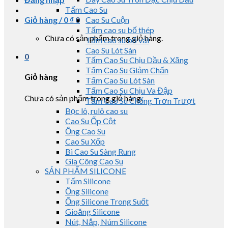
Tấm Cao Su
Giỏ hàng /
0
₫
0
Cao Su Cuộn
Tấm cao su bố thép
Chưa có sản phẩm trong giỏ hàng.
Tấm cao su bố vải
Cao Su Lót Sàn
0
Tấm Cao Su Chịu Dầu & Xăng
Tấm Cao Su Giảm Chấn
Giỏ hàng
Tấm Cao Su Lót Sàn
Tấm Cao Su Chịu Va Đập
Chưa có sản phẩm trong giỏ hàng.
Tấm Cao Su Chống Trơn Trượt
Bọc lô, rulô cao su
Cao Su Ốp Cột
Ống Cao Su
Cao Su Xốp
Bi Cao Su Sàng Rung
Gia Công Cao Su
SẢN PHẨM SILICONE
Tấm Silicone
Ống Silicone
Ống Silicone Trong Suốt
Gioăng Silicone
Nút, Nắp, Núm Silicone