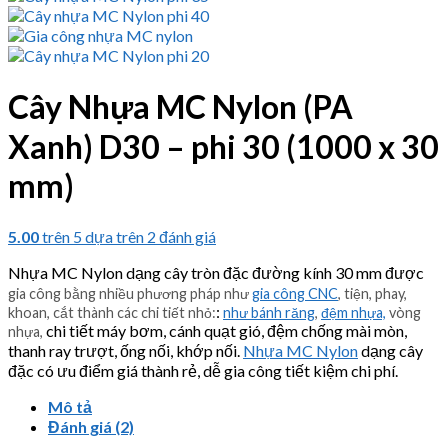
Cây Nhựa MC Nylon (PA
Xanh) D30 – phi 30 (1000 x 30
mm)
5.00
trên 5 dựa trên
2
đánh giá
Nhựa MC Nylon dạng cây tròn đặc đường kính 30 mm được
gia công bằng nhiều phương pháp như
gia công CNC
, tiện, phay,
:
khoan, cắt thành các chi tiết nhỏ:
như bánh răng
,
đệm nhựa,
vòng
chi tiết máy bơm, cánh quạt gió, đệm chống mài mòn,
nhựa,
thanh ray trượt, ống nối, khớp nối.
Nhựa MC Nylon
dạng cây
đặc có ưu điểm giá thành rẻ, dễ gia công tiết kiệm chi phí.
Mô tả
Đánh giá (2)