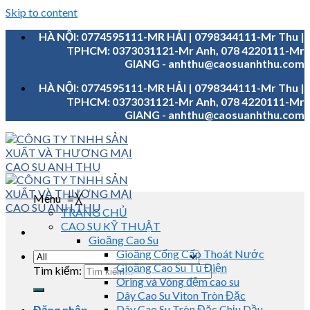
Skip to content
HÀ NỘI: 0774595111-MR HẢI | 0798344111-Mr Thu |
TPHCM: 0373031121-Mr Anh, 078 4220111-Mr
GIANG - anhthu@caosuanhthu.com
HÀ NỘI: 0774595111-MR HẢI | 0798344111-Mr Thu |
TPHCM: 0373031121-Mr Anh, 078 4220111-Mr
GIANG - anhthu@caosuanhthu.com
Menu
≡
╳
TRANG CHỦ
CAO SU KỸ THUẬT
Gioăng Cao Su
Gioăng Cống Cấp Thoát Nước
Gioăng Cao Su Tủ Điện
Tìm kiếm:
Oring và Vòng đệm cao su
Dây Cao Su Viton Tròn Đặc
Dây Cao Su Tròn Đặc Chịu Dầu
Đăng nhập