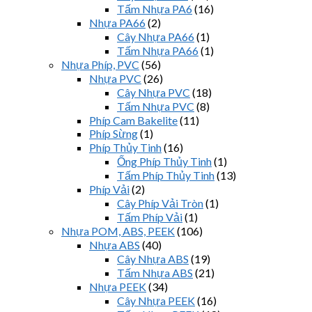
Tấm Nhựa PA6
(16)
Nhựa PA66
(2)
Cây Nhựa PA66
(1)
Tấm Nhựa PA66
(1)
Nhựa Phíp, PVC
(56)
Nhựa PVC
(26)
Cây Nhựa PVC
(18)
Tấm Nhựa PVC
(8)
Phíp Cam Bakelite
(11)
Phíp Sừng
(1)
Phíp Thủy Tinh
(16)
Ống Phíp Thủy Tinh
(1)
Tấm Phíp Thủy Tinh
(13)
Phíp Vải
(2)
Cây Phíp Vải Tròn
(1)
Tấm Phíp Vải
(1)
Nhựa POM, ABS, PEEK
(106)
Nhựa ABS
(40)
Cây Nhựa ABS
(19)
Tấm Nhựa ABS
(21)
Nhựa PEEK
(34)
Cây Nhựa PEEK
(16)