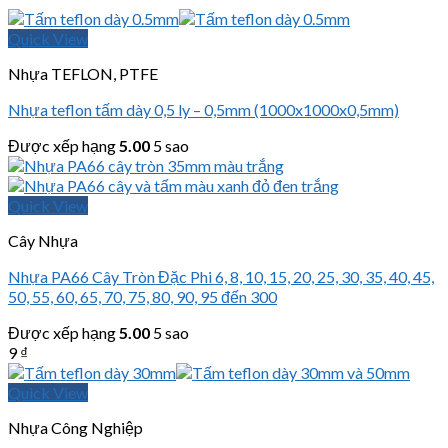
Quick View
Nhựa TEFLON, PTFE
Nhựa teflon tấm dày 0,5 ly – 0,5mm (1000x1000x0,5mm)
Được xếp hạng
5.00
5 sao
Quick View
Cây Nhựa
Nhựa PA66 Cây Tròn Đặc Phi 6, 8, 10, 15, 20, 25, 30, 35, 40, 45,
50, 55, 60, 65, 70, 75, 80, 90, 95 đến 300
Được xếp hạng
5.00
5 sao
9
₫
Quick View
Nhựa Công Nghiệp