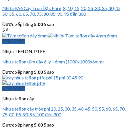
Nhựa PA6 Cây Tròn Đặc Phi 6, 8, 10, 15, 20, 25, 30, 35, 40, 45,
50, 55, 60, 65, 70, 75, 80, 85, 90, 95 đến 300
Được xếp hạng
5.00
5 sao
5
₫
Quick View
Nhựa TEFLON, PTFE
Nhựa teflon tấm dày 6 ly – 6mm (1000x1000x6mm)
Được xếp hạng
5.00
5 sao
Quick View
Nhựa teflon cây
Nhựa teflon cây tròn phi 20, 25, 30, 35, 40, 45, 50, 55, 60, 65, 70,
75, 80, 85, 90, 95, 100 đến 300
Được xếp hạng
5.00
5 sao