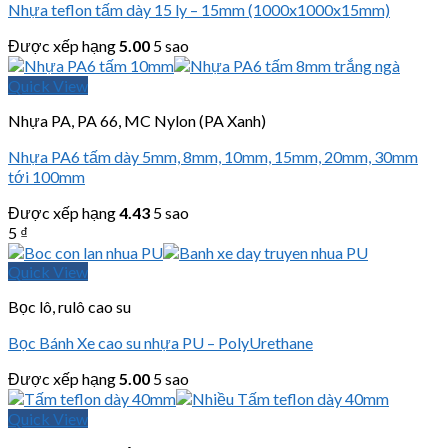
Nhựa teflon tấm dày 15 ly – 15mm (1000x1000x15mm)
Được xếp hạng
5.00
5 sao
Quick View
Nhựa PA, PA 66, MC Nylon (PA Xanh)
Nhựa PA6 tấm dày 5mm, 8mm, 10mm, 15mm, 20mm, 30mm
tới 100mm
Được xếp hạng
4.43
5 sao
5
₫
Quick View
Bọc lô, rulô cao su
Bọc Bánh Xe cao su nhựa PU – PolyUrethane
Được xếp hạng
5.00
5 sao
Quick View