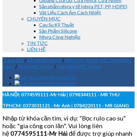
Gioăng Cửa Gỗ, Cửa Nhựa, Cửa Nhôm
Sản phẩm nhựa y tế (nhựa PET, PP, HDPE)
Vât Liệu Cách Âm Cách Nhiệt
CHUYÊN MỤC
Cao Su Kỹ Thuật
Sản Phẩm Silicone
Nhựa Công Nghiệp
TIN TỨC
LIÊN HỆ
Trang chủ
/
Sản Phẩm Nhựa
/
Nhựa PA, PA 66, MC Nylon (PA
Xanh)
/
Nhựa MC Nylon
/
Cây Nhựa MC Nylon
HÀ NỘI:
0774595111
-Mr Hải
|
0798344111 - MR THU
TPHCM:
0373031121
- Mr Anh
|
0784220111 - MR GIANG
Nhập từ khóa cần tìm, ví dụ: “Bọc rulo cao su”
hoặc "gia công con lăn". Vui lòng liên
hệ
0774595111
-Mr Hải
để được trợ giúp nhanh