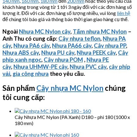
140 mm
,
160 mm
,
180 mm
đến
200 mm
hoặc theo yêu cầu của
khách hàng trong vòng từ 1 tới 3 ngày đối với các đơn hàng số
lượng ít. Đối với các đơn hàng số lượng nhiều, vui lòng
liên hệ
để chúng tôi báo giá và thông báo thời gian giao hàng cụ thể.
Ngoài
Nhựa MC Nylon cây
,
Tấm nhựa MC Nylon
–
Anh Thu có cung cấp:
Cây nhựa teflon
,
Nhựa PA
cây
,
Nhựa PA6 cây
,
Nhựa PA66 cây
,
Cây nhựa PP
,
Nhựa ABS cây
,
Nhựa PU cây
,
Nhựa PEEK cây
,
Cây
phíp xanh ngọc
,
Cây nhựa POM
,
Nhựa PE
cây
,
Nhựa
UHMW-PE
cây
,
Nhựa PVC cây
,
cây phíp
vải
,
gia công nhựa
theo yêu cầu.
Sản phẩm
Cây nhựa MC Nylon
chúng
tôi cung cấp:
Cây Nhựa MC Nylon (PA Xanh) D180 – phi 180 (1000 x
180 mm)