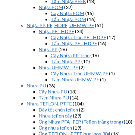
Tấm Nhựa PEEK
(18)
Nhựa POM
(32)
Cây Nhựa POM
(16)
Tấm Nhựa POM
(16)
Nhựa PP, PE, HDPE, UHMW-PE
(61)
Nhựa PE - HDPE
(33)
Cây Nhựa Tròn PE - HDPE
(17)
Tấm Nhựa PE - HDPE
(16)
Nhựa PP
(26)
Cây Nhựa PP Tròn
(16)
Tấm Nhựa PP
(10)
Nhựa UHMW - PE
(2)
Cây Nhựa Tròn UHMW-PE
(1)
Tấm Nhựa UHMW-PE
(1)
Nhựa PU
(36)
Cây Nhựa PU
(18)
Tấm Nhựa PU
(14)
Nhựa TEFLON, PTFE
(104)
Dây tết chèn teflon
(2)
Nhựa teflon cây
(29)
Ống Nhựa PFA -FEP (Teflon trắng trong)
(18)
Ống nhựa teflon
(19)
Ống TEFLON - PTFE bọc Inox 304
(16)