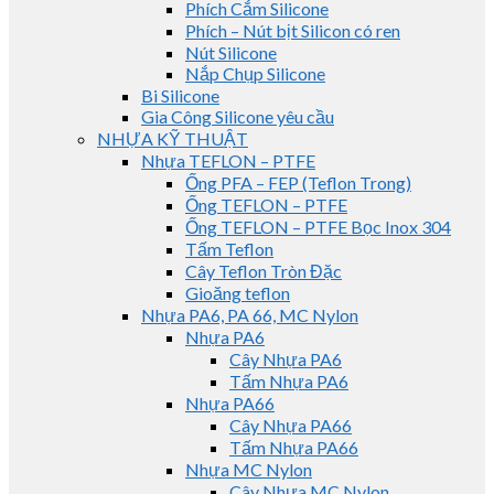
Phích Cắm Silicone
Phích – Nút bịt Silicon có ren
Nút Silicone
Nắp Chụp Silicone
Bi Silicone
Gia Công Silicone yêu cầu
NHỰA KỸ THUẬT
Nhựa TEFLON – PTFE
Ống PFA – FEP (Teflon Trong)
Ống TEFLON – PTFE
Ống TEFLON – PTFE Bọc Inox 304
Tấm Teflon
Cây Teflon Tròn Đặc
Gioăng teflon
Nhựa PA6, PA 66, MC Nylon
Nhựa PA6
Cây Nhựa PA6
Tấm Nhựa PA6
Nhựa PA66
Cây Nhựa PA66
Tấm Nhựa PA66
Nhựa MC Nylon
Cây Nhựa MC Nylon