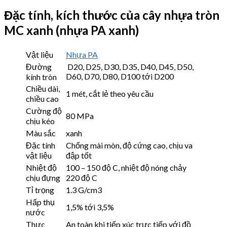
Đặc tính, kích thước của cây nhựa tròn
MC xanh (nhựa PA xanh)
Vật liệu
Nhựa PA
Đường
D20, D25, D30, D35, D40, D45, D50,
D60, D70, D80, D100 tới D200
kính tròn
Chiều dài,
1 mét, cắt lẻ theo yêu cầu
chiều cao
Cường độ
80 MPa
chịu kéo
Màu sắc
xanh
Đặc tính
Chống mài mòn, độ cứng cao, chịu va
vật liệu
đập tốt
Nhiệt độ
100 – 150 độ C, nhiệt độ nóng chảy
chịu đựng
220 độ C
Tỉ trọng
1.3 G/cm3
Hấp thụ
1,5% tới 3,5%
nước
Thực
An toàn khi tiếp xúc trực tiếp với đồ