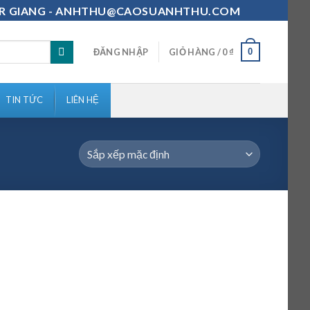
111-MR GIANG - ANHTHU@CAOSUANHTHU.COM
0
ĐĂNG NHẬP
GIỎ HÀNG /
0
₫
TIN TỨC
LIÊN HỆ