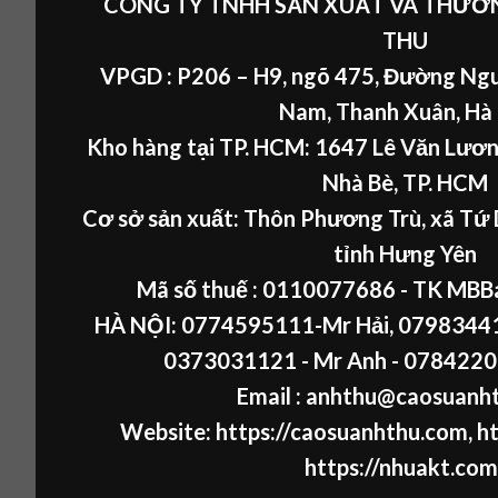
CÔNG TY TNHH SẢN XUẤT VÀ THƯƠN
THU
VPGD : P206 – H9, ngõ 475, Đường Ngu
Nam, Thanh Xuân, Hà
Kho hàng tại TP. HCM: 1647 Lê Văn Lươn
Nhà Bè, TP. HCM
Cơ sở sản xuất: Thôn Phương Trù, xã Tứ 
tỉnh Hưng Yên
Mã số thuế :
0110077686
- TK MBB
HÀ NỘI:
0774595111
-Mr Hải
,
07983441
0373031121
- Mr Anh -
0784220
Email : anhthu@caosuanh
Website:
https://caosuanhthu.com
,
ht
https://nhuakt.com