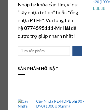
120 (1000 
Nhập từ khóa cần tìm, ví dụ:
“cây nhựa teflon” hoặc "ống
Được xếp
hạng
5.00
nhựa PTFE". Vui lòng liên
sao
hệ
0774595111
-Mr Hải
để
được trợ giúp nhanh nhất!
Tìm
kiếm
SẢN PHẨM NỔI BẬT
Cây Nhựa PE-HDPE phi 90 -
D90 (1000 x 90mm)