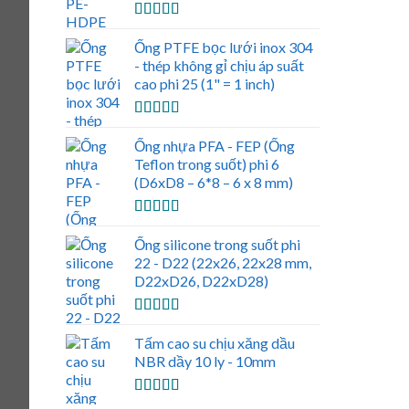
Được xếp
hạng
5.00
5
Ống PTFE bọc lưới inox 304
sao
- thép không gỉ chịu áp suất
cao phi 25 (1" = 1 inch)
Được xếp
hạng
5.00
5
Ống nhựa PFA - FEP (Ống
sao
Teflon trong suốt) phi 6
(D6xD8 – 6*8 – 6 x 8 mm)
Được xếp
hạng
5.00
5
Ống silicone trong suốt phi
sao
22 - D22 (22x26, 22x28 mm,
D22xD26, D22xD28)
Được xếp
hạng
5.00
5
Tấm cao su chịu xăng dầu
sao
NBR dầy 10 ly - 10mm
Được xếp