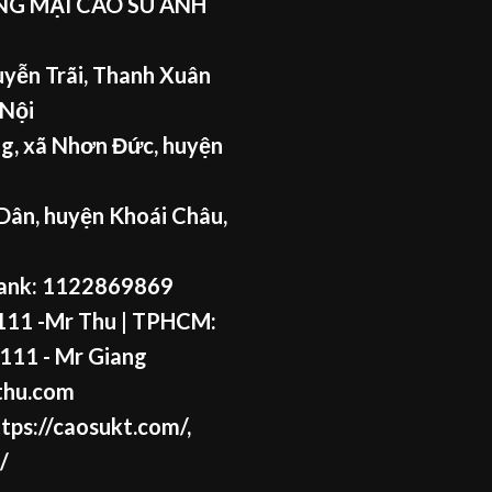
G MẠI CAO SU ANH
yễn Trãi, Thanh Xuân
 Nội
g, xã Nhơn Đức, huyện
Dân, huyện Khoái Châu,
ank: 1122869869
11 -Mr Thu
| TPHCM:
111 - Mr
Giang
thu.com
tps://caosukt.com/
,
/