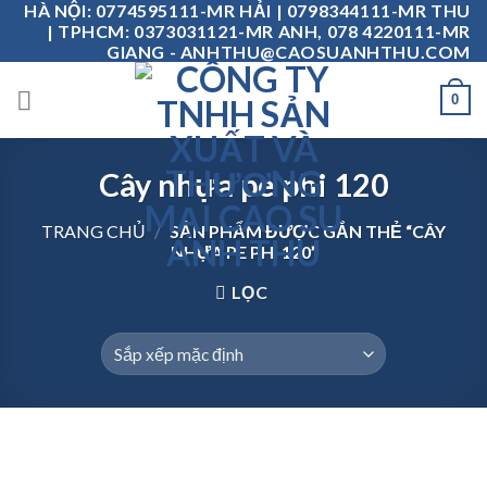
HÀ NỘI: 0774595111-MR HẢI | 0798344111-MR THU
Skip
| TPHCM: 0373031121-MR ANH, 078 4220111-MR
to
GIANG - ANHTHU@CAOSUANHTHU.COM
content
0
Cây nhựa pe phi 120
TRANG CHỦ
/
SẢN PHẨM ĐƯỢC GẮN THẺ “CÂY
NHỰA PE PHI 120”
LỌC