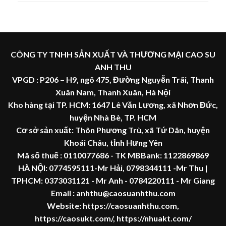
CÔNG TY TNHH SẢN XUẤT VÀ THƯƠNG MẠI CAO SU
ANH THU
VPGD : P206 – H9, ngõ 475, Đường Nguyễn Trãi, Thanh
Xuân Nam, Thanh Xuân, Hà Nội
Kho hàng tại TP. HCM: 1647 Lê Văn Lương, xã Nhơn Đức,
huyện Nhà Bè, TP. HCM
Cơ sở sản xuất: Thôn Phương Trù, xã Tứ Dân, huyện
Khoái Châu, tỉnh Hưng Yên
Mã số thuế :
0110077686
- TK MBBank: 1122869869
HÀ NỘI:
0774595111
-Mr Hải
,
0798344111 -Mr Thu
|
TPHCM:
0373031121
- Mr Anh -
0784220111 - Mr
Giang
Email : anhthu@caosuanhthu.com
Website:
https://caosuanhthu.com
,
https://caosukt.com/
,
https://nhuakt.com/