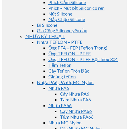
Phích Cắm Silicone
Phích – Nút bịt Silicon có ren
Nút Silicone
Nắp Chụp Silicone
Bi Silicone
Gia Công Silicone yêu cầu
NHỰA KỸ THUẬT
Nhựa TEFLON – PTFE
Ống PFA – FEP (Teflon Trong)
Ống TEFLON – PTFE
Ống TEFLON – PTFE Bọc Inox 304
Tấm Teflon
Cây Teflon Tròn Đặc
Gioăng teflon
Nhựa PA6, PA 66, MC Nylon
Nhựa PA6
Cây Nhựa PA6
Tấm Nhựa PA6
Nhựa PA66
Cây Nhựa PA66
Tấm Nhựa PA66
Nhựa MC Nylon
Cây Nhựa MC Nylon