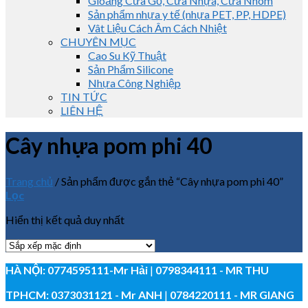
Gioăng Cửa Gỗ, Cửa Nhựa, Cửa Nhôm
Sản phẩm nhựa y tế (nhựa PET, PP, HDPE)
Vât Liệu Cách Âm Cách Nhiệt
CHUYÊN MỤC
Cao Su Kỹ Thuật
Sản Phẩm Silicone
Nhựa Công Nghiệp
TIN TỨC
LIÊN HỆ
Cây nhựa pom phi 40
Trang chủ
/
Sản phẩm được gắn thẻ “Cây nhựa pom phi 40”
Lọc
Hiển thị kết quả duy nhất
HÀ NỘI:
0774595111
-Mr Hải
|
0798344111 - MR THU
TPHCM:
0373031121
- Mr ANH
|
0784220111 - MR GIANG