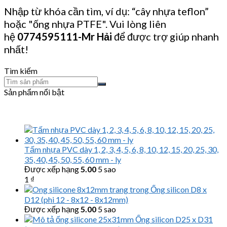
Nhập từ khóa cần tìm, ví dụ: “cây nhựa teflon”
hoặc "ống nhựa PTFE". Vui lòng liên
hệ
0774595111
-Mr Hải
để được trợ giúp nhanh
nhất!
Tìm kiếm
Sản phẩm nổi bật
Tấm nhựa PVC dày 1, 2, 3, 4, 5, 6, 8, 10, 12, 15, 20, 25, 30,
35, 40, 45, 50, 55, 60 mm - ly
Được xếp hạng
5.00
5 sao
1
₫
Ống silicon D8 x
D12 (phi 12 - 8x12 - 8x12mm)
Được xếp hạng
5.00
5 sao
Ống silicon D25 x D31