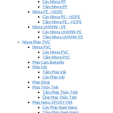
Cây Nhựa PP
Tấm Nhựa PP
Nhựa PE – HDPE
Cây Nhựa PE – HDPE
Tấm Nhựa PE – HDPE
Nhựa UHMW – PE
Cây Nhựa UHMW-PE
Tấm Nhựa UHMW-PE
Nhựa Phíp, PVC
Nhựa PVC
Cây Nhựa PVC
Tấm Nhựa PVC
Phíp Cam Bakelite
Phip Vải
Tấm Phíp Vải
Cây Phíp Vải
Phíp Sừng
Phíp Thủy Tinh
Tấm Phíp Thủy Tinh
Ống Phíp Thủy Tinh
Phíp Ngọc EPOXY FR4
Cây Phíp Xanh Ngọc
Tấm Phíp Xanh Ngọc