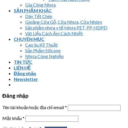
Gia Công Nhựa
SẢN PHẨM KHÁC
Dây Tết Chèn
Gioăng Cửa Gỗ, Cửa Nhựa, Cửa Nhôm
Sản phẩm nhựa y tế (nhựa PET, PP, HDPE)
Vât Liệu Cách Âm Cách Nhiệt
CHUYÊN MỤC
Cao Su Kỹ Thuật
Sản Phẩm Silicone
Nhựa Công Nghiệp
TIN TỨC
LIÊN HỆ
Đăng nhập
Newsletter
Đăng nhập
Tên tài khoản hoặc địa chỉ email
*
Mật khẩu
*