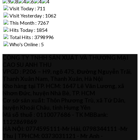
Visit Today : 711
Visit Yesterday : 1062
This Month : 7267
Hits Today : 1854
Total Hits : 3798996
Who's Online : 5
CÔNG TY TNHH SẢN XUẤT VÀ THƯƠNG MẠI
CAO SU ANH THU
VPGD : P206 – H9, ngõ 475, Đường Nguyễn Trãi,
Thanh Xuân Nam, Thanh Xuân, Hà Nội
Kho hàng tại TP. HCM: 1647 Lê Văn Lương, xã
Nhơn Đức, huyện Nhà Bè, TP. HCM
Cơ sở sản xuất: Thôn Phương Trù, xã Tứ Dân,
huyện Khoái Châu, tỉnh Hưng Yên
Mã số thuế :
0110077686
- TK MBBank:
1122869869
HÀ NỘI:
0774595111
-Mr Hải
,
0798344111 -Mr
Thu
| TPHCM:
0373031121
- Mr Anh -