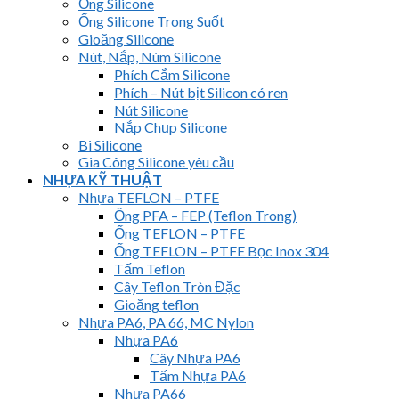
Ống Silicone
Ống Silicone Trong Suốt
Gioăng Silicone
Nút, Nắp, Núm Silicone
Phích Cắm Silicone
Phích – Nút bịt Silicon có ren
Nút Silicone
Nắp Chụp Silicone
Bi Silicone
Gia Công Silicone yêu cầu
NHỰA KỸ THUẬT
Nhựa TEFLON – PTFE
Ống PFA – FEP (Teflon Trong)
Ống TEFLON – PTFE
Ống TEFLON – PTFE Bọc Inox 304
Tấm Teflon
Cây Teflon Tròn Đặc
Gioăng teflon
Nhựa PA6, PA 66, MC Nylon
Nhựa PA6
Cây Nhựa PA6
Tấm Nhựa PA6
Nhựa PA66