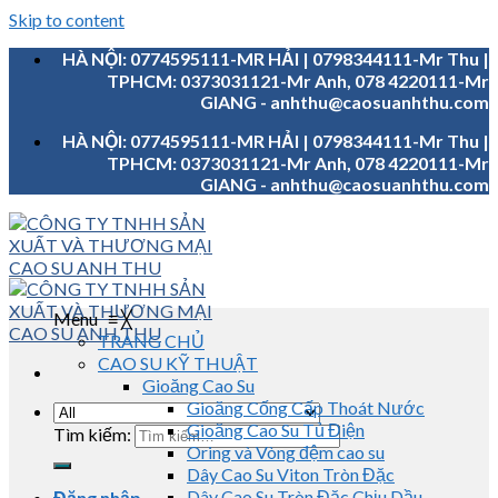
Skip to content
HÀ NỘI: 0774595111-MR HẢI | 0798344111-Mr Thu |
TPHCM: 0373031121-Mr Anh, 078 4220111-Mr
GIANG - anhthu@caosuanhthu.com
HÀ NỘI: 0774595111-MR HẢI | 0798344111-Mr Thu |
TPHCM: 0373031121-Mr Anh, 078 4220111-Mr
GIANG - anhthu@caosuanhthu.com
Menu
≡
╳
TRANG CHỦ
CAO SU KỸ THUẬT
Gioăng Cao Su
Gioăng Cống Cấp Thoát Nước
Gioăng Cao Su Tủ Điện
Tìm kiếm:
Oring và Vòng đệm cao su
Dây Cao Su Viton Tròn Đặc
Dây Cao Su Tròn Đặc Chịu Dầu
Đăng nhập