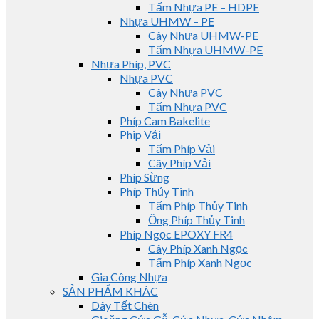
Tấm Nhựa PE – HDPE
Nhựa UHMW – PE
Cây Nhựa UHMW-PE
Tấm Nhựa UHMW-PE
Nhựa Phíp, PVC
Nhựa PVC
Cây Nhựa PVC
Tấm Nhựa PVC
Phíp Cam Bakelite
Phip Vải
Tấm Phíp Vải
Cây Phíp Vải
Phíp Sừng
Phíp Thủy Tinh
Tấm Phíp Thủy Tinh
Ống Phíp Thủy Tinh
Phíp Ngọc EPOXY FR4
Cây Phíp Xanh Ngọc
Tấm Phíp Xanh Ngọc
Gia Công Nhựa
SẢN PHẨM KHÁC
Dây Tết Chèn