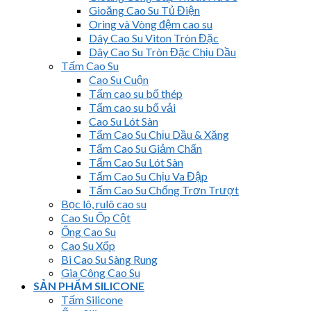
Gioăng Cao Su Tủ Điện
Oring và Vòng đệm cao su
Dây Cao Su Viton Tròn Đặc
Dây Cao Su Tròn Đặc Chịu Dầu
Tấm Cao Su
Cao Su Cuộn
Tấm cao su bố thép
Tấm cao su bố vải
Cao Su Lót Sàn
Tấm Cao Su Chịu Dầu & Xăng
Tấm Cao Su Giảm Chấn
Tấm Cao Su Lót Sàn
Tấm Cao Su Chịu Va Đập
Tấm Cao Su Chống Trơn Trượt
Bọc lô, rulô cao su
Cao Su Ốp Cột
Ống Cao Su
Cao Su Xốp
Bi Cao Su Sàng Rung
Gia Công Cao Su
SẢN PHẨM SILICONE
Tấm Silicone