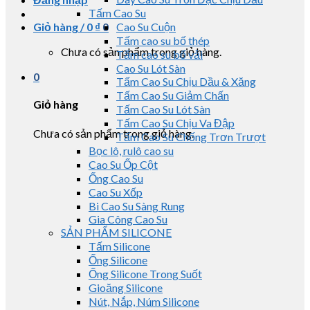
Tấm Cao Su
Giỏ hàng /
0
₫
0
Cao Su Cuộn
Tấm cao su bố thép
Chưa có sản phẩm trong giỏ hàng.
Tấm cao su bố vải
Cao Su Lót Sàn
0
Tấm Cao Su Chịu Dầu & Xăng
Tấm Cao Su Giảm Chấn
Giỏ hàng
Tấm Cao Su Lót Sàn
Tấm Cao Su Chịu Va Đập
Chưa có sản phẩm trong giỏ hàng.
Tấm Cao Su Chống Trơn Trượt
Bọc lô, rulô cao su
Cao Su Ốp Cột
Ống Cao Su
Cao Su Xốp
Bi Cao Su Sàng Rung
Gia Công Cao Su
SẢN PHẨM SILICONE
Tấm Silicone
Ống Silicone
Ống Silicone Trong Suốt
Gioăng Silicone
Nút, Nắp, Núm Silicone