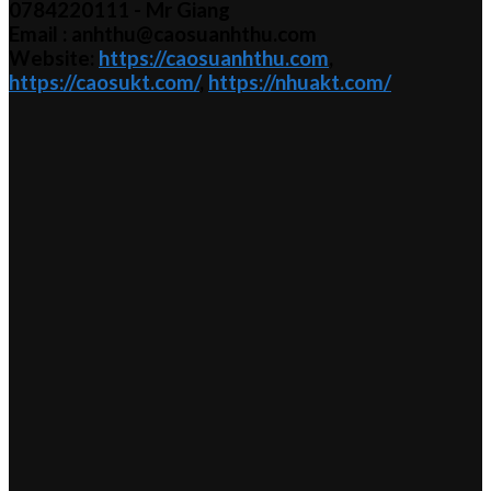
0784220111 - Mr
Giang
Email : anhthu@caosuanhthu.com
Website:
https://caosuanhthu.com
,
https://caosukt.com/
,
https://nhuakt.com/