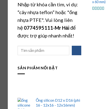
x 60 mm)
Nhập từ khóa cần tìm, ví dụ:
“cây nhựa teflon” hoặc "ống
Được xếp
hạng
5.00
nhựa PTFE". Vui lòng liên
sao
hệ
0774595111
-Mr Hải
để
được trợ giúp nhanh nhất!
Tìm
kiếm
SẢN PHẨM NỔI BẬT
Ống silicon D12 x D16 (phi
16 - 12x16 - 12x16mm)