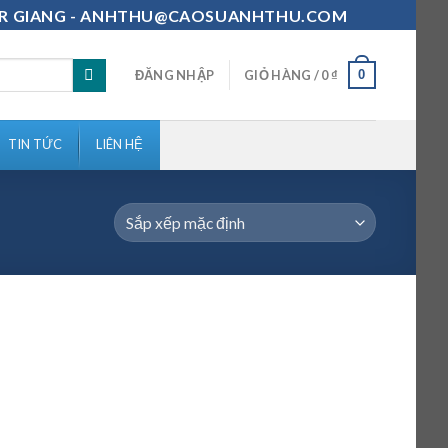
111-MR GIANG - ANHTHU@CAOSUANHTHU.COM
0
ĐĂNG NHẬP
GIỎ HÀNG /
0
₫
TIN TỨC
LIÊN HỆ