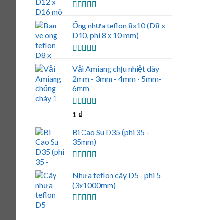
Được xếp
hạng
5.00
5
Ống nhựa teflon 8x10 (D8 x
sao
D10, phi 8 x 10 mm)
Được xếp
hạng
5.00
5
Vải Amiang chịu nhiệt dày
sao
2mm - 3mm - 4mm - 5mm-
6mm
Được xếp
1
₫
hạng
5.00
5
sao
Bi Cao Su D35 (phi 35 -
35mm)
Được xếp
hạng
5.00
5
Nhựa teflon cây D5 - phi 5
sao
(3x1000mm)
Được xếp
hạng
5.00
5