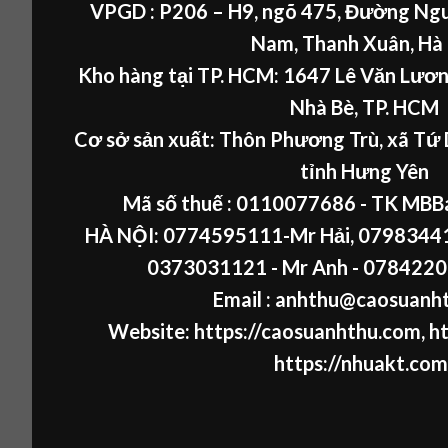
VPGD : P206 – H9, ngõ 475, Đường Ngu
Nam, Thanh Xuân, Hà
Kho hàng tại TP. HCM: 1647 Lê Văn Lươn
Nhà Bè, TP. HCM
Cơ sở sản xuất: Thôn Phương Trù, xã Tứ 
tỉnh Hưng Yên
Mã số thuế :
0110077686
- TK MBB
HÀ NỘI:
0774595111
-Mr Hải
,
07983441
0373031121
- Mr Anh -
0784220
Email : anhthu@caosuanh
Website:
https://caosuanhthu.com
,
ht
https://nhuakt.com