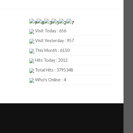
Visit Today : 656
Visit Yesterday : 957
This Month : 6150
Hits Today : 2012
Total Hits : 3795348
Who's Online : 4