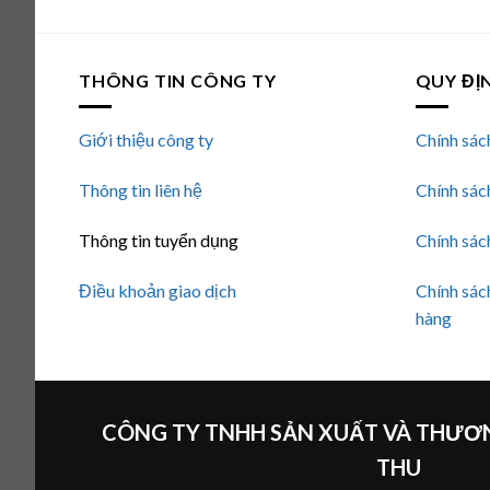
sao
THÔNG TIN CÔNG TY
QUY ĐỊ
Giới thiệu công ty
Chính sác
Thông tin liên hệ
Chính sác
Thông tin tuyển dụng
Chính sác
Điều khoản giao dịch
Chính sác
hàng
CÔNG TY TNHH SẢN XUẤT VÀ THƯƠN
THU