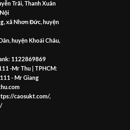
yễn Trãi, Thanh Xuân
 Nội
g, xã Nhơn Đức, huyện
Dân, huyện Khoái Châu,
ank: 1122869869
11 -Mr Thu
| TPHCM:
111 - Mr
Giang
thu.com
tps://caosukt.com/
,
/