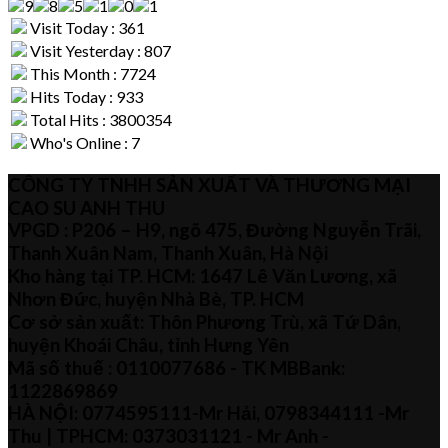
Visit Today : 361
Visit Yesterday : 807
This Month : 7724
Hits Today : 933
Total Hits : 3800354
Who's Online : 7
CÔNG TY TNHH SẢN XUẤT VÀ THƯƠNG MẠI
CAO SU ANH THU
VPGD : P206 – H9, ngõ 475, Đường Nguyễn Trãi,
Thanh Xuân Nam, Thanh Xuân, Hà Nội
Kho hàng tại TP. HCM: 1647 Lê Văn Lương, xã
Nhơn Đức, huyện Nhà Bè, TP. HCM
Cơ sở sản xuất: Thôn Phương Trù, xã Tứ Dân,
huyện Khoái Châu, tỉnh Hưng Yên
Mã số thuế :
0110077686
- TK MBBank:
1122869869
HÀ NỘI:
0774595111
-Mr Hải
,
0798344111 -Mr
Thu
| TPHCM:
0373031121
- Mr Anh -