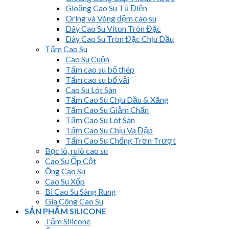
Gioăng Cao Su Tủ Điện
Oring và Vòng đệm cao su
Dây Cao Su Viton Tròn Đặc
Dây Cao Su Tròn Đặc Chịu Dầu
Tấm Cao Su
Cao Su Cuộn
Tấm cao su bố thép
Tấm cao su bố vải
Cao Su Lót Sàn
Tấm Cao Su Chịu Dầu & Xăng
Tấm Cao Su Giảm Chấn
Tấm Cao Su Lót Sàn
Tấm Cao Su Chịu Va Đập
Tấm Cao Su Chống Trơn Trượt
Bọc lô, rulô cao su
Cao Su Ốp Cột
Ống Cao Su
Cao Su Xốp
Bi Cao Su Sàng Rung
Gia Công Cao Su
SẢN PHẨM SILICONE
Tấm Silicone