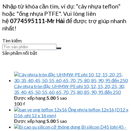
Nhập từ khóa cần tìm, ví dụ: “cây nhựa teflon”
hoặc "ống nhựa PTFE". Vui lòng liên
hệ
0774595111
-Mr Hải
để được trợ giúp nhanh
nhất!
Tìm kiếm
Sản phẩm nổi bật
Cây nhựa tròn đặc UHMW-PE phi 10, 12, 15, 20, 25, 30,
35, 40, 45, 50, 55, 60, 65, 70, 75, 80, 85, 90, 95 đến 250
Được xếp hạng
5.00
5 sao
100
₫
Ống nhựa teflon 12x16 (D12 x
D16, phi 12 x 16 mm)
Được xếp hạng
5.00
5 sao
Bi silicon D45 (phi 45 -