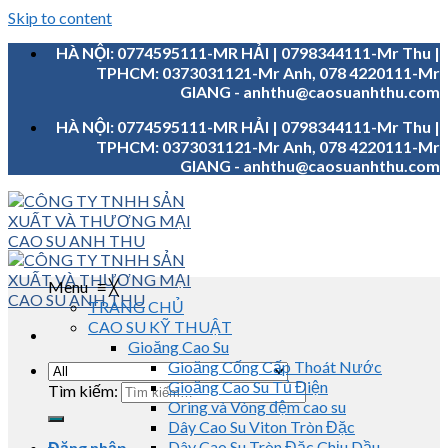
Skip to content
HÀ NỘI: 0774595111-MR HẢI | 0798344111-Mr Thu |
TPHCM: 0373031121-Mr Anh, 078 4220111-Mr
GIANG - anhthu@caosuanhthu.com
HÀ NỘI: 0774595111-MR HẢI | 0798344111-Mr Thu |
TPHCM: 0373031121-Mr Anh, 078 4220111-Mr
GIANG - anhthu@caosuanhthu.com
Menu
≡
╳
TRANG CHỦ
CAO SU KỸ THUẬT
Gioăng Cao Su
Gioăng Cống Cấp Thoát Nước
Gioăng Cao Su Tủ Điện
Tìm kiếm:
Oring và Vòng đệm cao su
Dây Cao Su Viton Tròn Đặc
Dây Cao Su Tròn Đặc Chịu Dầu
Đăng nhập