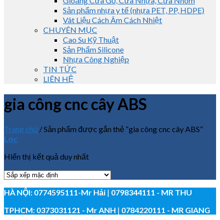
Gioăng Cửa Gỗ, Cửa Nhựa, Cửa Nhôm
Sản phẩm nhựa y tế (nhựa PET, PP, HDPE)
Vât Liệu Cách Âm Cách Nhiệt
CHUYÊN MỤC
Cao Su Kỹ Thuật
Sản Phẩm Silicone
Nhựa Công Nghiệp
TIN TỨC
LIÊN HỆ
gia công cnc cây ABS
Trang chủ
/
Sản phẩm được gắn thẻ “gia công cnc cây ABS”
Lọc
Hiển thị kết quả duy nhất
HÀ NỘI:
0774595111
-Mr Hải
|
0798344111 - MR THU
TPHCM:
0373031121
- Mr ANH
|
0784220111 - MR GIANG