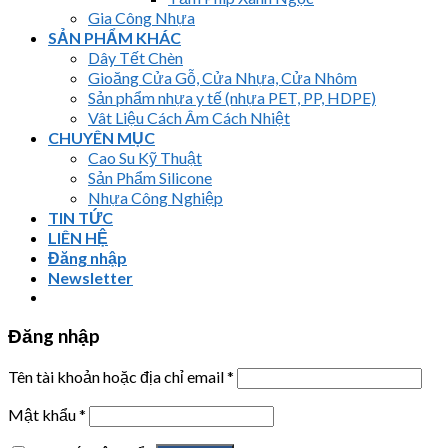
Gia Công Nhựa
SẢN PHẨM KHÁC
Dây Tết Chèn
Gioăng Cửa Gỗ, Cửa Nhựa, Cửa Nhôm
Sản phẩm nhựa y tế (nhựa PET, PP, HDPE)
Vât Liệu Cách Âm Cách Nhiệt
CHUYÊN MỤC
Cao Su Kỹ Thuật
Sản Phẩm Silicone
Nhựa Công Nghiệp
TIN TỨC
LIÊN HỆ
Đăng nhập
Newsletter
Đăng nhập
Tên tài khoản hoặc địa chỉ email
*
Mật khẩu
*