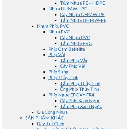
Tấm Nhựa PE – HDPE
Nhựa UHMW – PE
Cây Nhựa UHMW-PE
Tấm Nhựa UHMW-PE
Nhựa Phíp, PVC
Nhựa PVC
Cây Nhựa PVC
Tấm Nhựa PVC
Phíp Cam Bakelite
Phip Vải
Tấm Phíp Vải
Cây Phíp Vải
Phíp Sừng
Phíp Thủy Tinh
Tấm Phíp Thủy Tinh
Ống Phíp Thủy Tinh
Phíp Ngọc EPOXY FR4
Cây Phíp Xanh Ngọc
Tấm Phíp Xanh Ngọc
Gia Công Nhựa
SẢN PHẨM KHÁC
Dây Tết Chèn