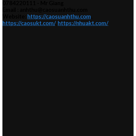
0784220111 - Mr
Giang
Email : anhthu@caosuanhthu.com
Website:
https://caosuanhthu.com
,
https://caosukt.com/
,
https://nhuakt.com/