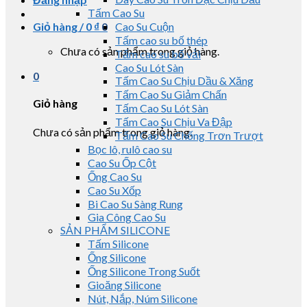
Tấm Cao Su
Giỏ hàng /
0
₫
0
Cao Su Cuộn
Tấm cao su bố thép
Chưa có sản phẩm trong giỏ hàng.
Tấm cao su bố vải
Cao Su Lót Sàn
0
Tấm Cao Su Chịu Dầu & Xăng
Tấm Cao Su Giảm Chấn
Giỏ hàng
Tấm Cao Su Lót Sàn
Tấm Cao Su Chịu Va Đập
Chưa có sản phẩm trong giỏ hàng.
Tấm Cao Su Chống Trơn Trượt
Bọc lô, rulô cao su
Cao Su Ốp Cột
Ống Cao Su
Cao Su Xốp
Bi Cao Su Sàng Rung
Gia Công Cao Su
SẢN PHẨM SILICONE
Tấm Silicone
Ống Silicone
Ống Silicone Trong Suốt
Gioăng Silicone
Nút, Nắp, Núm Silicone