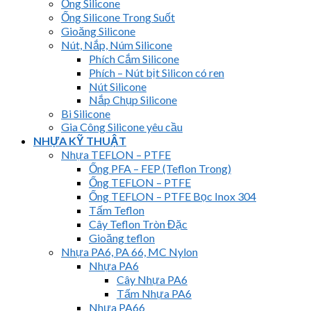
Ống Silicone
Ống Silicone Trong Suốt
Gioăng Silicone
Nút, Nắp, Núm Silicone
Phích Cắm Silicone
Phích – Nút bịt Silicon có ren
Nút Silicone
Nắp Chụp Silicone
Bi Silicone
Gia Công Silicone yêu cầu
NHỰA KỸ THUẬT
Nhựa TEFLON – PTFE
Ống PFA – FEP (Teflon Trong)
Ống TEFLON – PTFE
Ống TEFLON – PTFE Bọc Inox 304
Tấm Teflon
Cây Teflon Tròn Đặc
Gioăng teflon
Nhựa PA6, PA 66, MC Nylon
Nhựa PA6
Cây Nhựa PA6
Tấm Nhựa PA6
Nhựa PA66