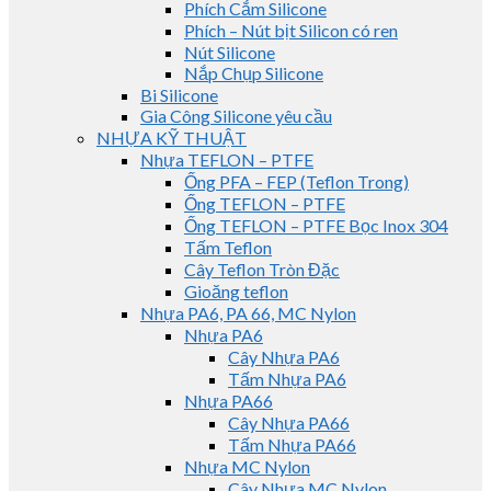
Phích Cắm Silicone
Phích – Nút bịt Silicon có ren
Nút Silicone
Nắp Chụp Silicone
Bi Silicone
Gia Công Silicone yêu cầu
NHỰA KỸ THUẬT
Nhựa TEFLON – PTFE
Ống PFA – FEP (Teflon Trong)
Ống TEFLON – PTFE
Ống TEFLON – PTFE Bọc Inox 304
Tấm Teflon
Cây Teflon Tròn Đặc
Gioăng teflon
Nhựa PA6, PA 66, MC Nylon
Nhựa PA6
Cây Nhựa PA6
Tấm Nhựa PA6
Nhựa PA66
Cây Nhựa PA66
Tấm Nhựa PA66
Nhựa MC Nylon
Cây Nhựa MC Nylon